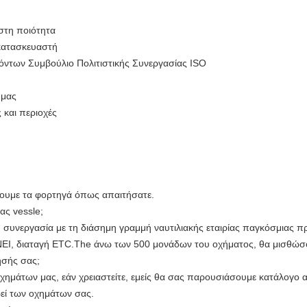
ιστη ποιότητα
 κατασκευαστή
όντων Συμβούλιο Πολιτιστικής Συνεργασίας ISO
 μας
 και περιοχές
ουμε τα φορτηγά όπως απαιτήσατε.
ας vessle;
η συνεργασία με τη διάσημη γραμμή ναυτιλιακής εταιρίας παγκόσμιας π
, διαταγή ETC.The άνω των 500 μονάδων του οχήματος, θα μισθώσο
ησής σας;
χημάτων μας, εάν χρειαστείτε, εμείς θα σας παρουσιάσουμε κατάλογο α
ρεί των οχημάτων σας.