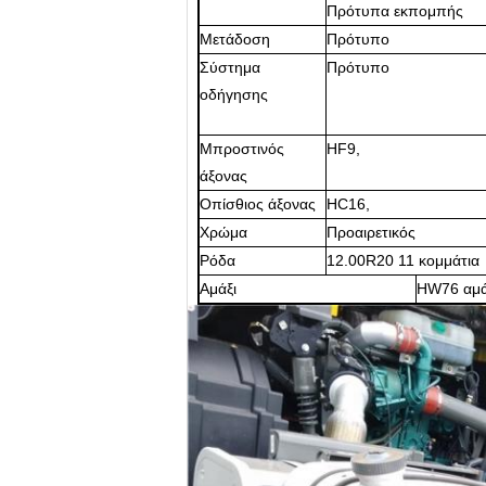
Πρότυπα εκπομπής
Μετάδοση
Πρότυπο
Σύστημα
Πρότυπο
οδήγησης
Μπροστινός
HF9,
άξονας
Οπίσθιος άξονας
HC16,
Χρώμα
Προαιρετικός
Ρόδα
12.00R20 11 κομμάτια
Αμάξι
HW76 αμάξ