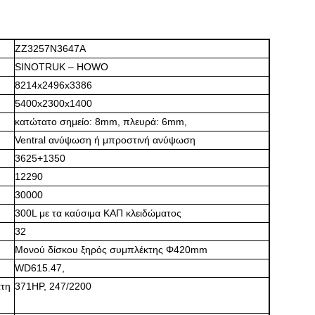
ν κατασκευής δόνησης
ZZ3257N3647A
SINOTRUK – HOWO
8214x2496x3386
5400x2300x1400
κατώτατο σημείο: 8mm, πλευρά: 6mm,
Ventral ανύψωση ή μπροστινή ανύψωση
3625+1350
12290
30000
300L με τα καύσιμα ΚΑΠ κλειδώματος
32
Μονού δίσκου ξηρός συμπλέκτης Φ420mm
WD615.47,
ατη
371HP, 247/2200