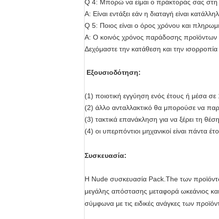
Q 4: Μπορώ να είμαι ο πράκτοράς σας στη
Α: Είναι εντάξει εάν η διαταγή είναι κατά
Q 5: Ποιος είναι ο όρος χρόνου και πληρω
Α: Ο κοινός χρόνος παράδοσης προϊόντων μα
Δεχόμαστε την κατάθεση και την ισορροπί
Εξουσιοδότηση:
(1) ποιοτική εγγύηση ενός έτους ή μέσα σε
(2) άλλο ανταλλακτικό θα μπορούσε να παρ
(3) τακτικά επανάκληση για να ξέρει τη θέσ
(4) οι υπερπόντιοι μηχανικοί είναι πάντα έ
Συσκευασία:
Η Nude συσκευασία Pack.The των προϊόντω
μεγάλης απόστασης μεταφορά ωκεάνιος και ε
σύμφωνα με τις ειδικές ανάγκες των προϊόν