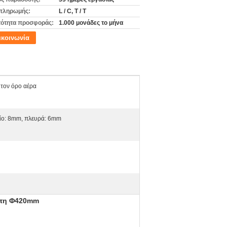
πληρωμής:
L / C, T / T
ότητα προσφοράς:
1.000 μονάδες το μήνα
ικοινωνία
 τον όρο αέρα
ίο: 8mm, πλευρά: 6mm
έκτη Φ420mm