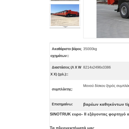
Ακαθάριστο βάρος
35000kg
οχημάτων::
Διαστάσεις (Λ Χ W
8214x2496x3386
Χ Χ) (χιλ.)::
Μονού δίσκου ξηρός συμπλ
συμπλέκτης:
βαρέων καθηκόντων ti
Επισημαίνω:
SINOTRUK ευρο- ΙΙ εξάγοντας φορτηγό 
Τα πλεονεκτήματά μας