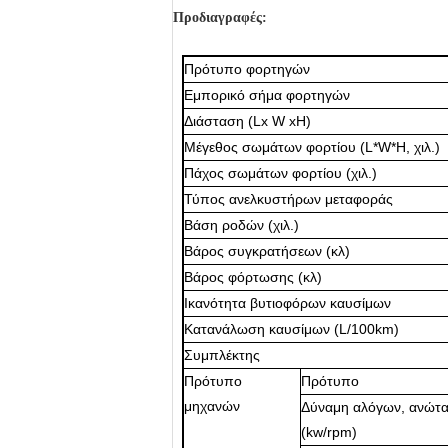
Προδιαγραφές:
T1000 συμπιεστής οδικών κυλίνδρων μηχανημάτω
Πρότυπο φορτηγών
Εμπορικό σήμα φορτηγών
Διάσταση (Lx W xH)
Μέγεθος σωμάτων φορτίου (L*W*H, χιλ.)
Πάχος σωμάτων φορτίου (χιλ.)
Τύπος ανελκυστήρων μεταφοράς
Βάση ροδών (χιλ.)
Βάρος συγκρατήσεων (κλ)
Βάρος φόρτωσης (κλ)
Ικανότητα βυτιοφόρων καυσίμων
Κατανάλωση καυσίμων (L/100km)
Συμπλέκτης
Πρότυπο
Πρότυπο
μηχανών
Δύναμη αλόγων, ανώτ
(kw/rpm)