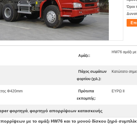
Όροι 
Δυνατ
Επ
HW76 αμάξι με
Αμάξι::
Πάχος σωμάτων
Κατώτατο σημε
φορτίου (χιλ.):
έκτης Φ420mm
Πρότυπα
ΕΥΡΩ ΙΙ
εκπομπής:
pper φορτηγά
φορτηγό απορρίψεων κατασκευής
,
απορρίψεων με το αμάξι HW76 και το μονού δίσκου ξηρό συμπλ