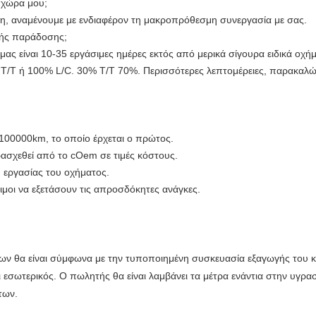
 χώρα μου;
λληλη, αναμένουμε με ενδιαφέρον τη μακροπρόθεσμη συνεργασία με σας.
μής παράδοσης;
ς είναι 10-35 εργάσιμες ημέρες εκτός από μερικά σίγουρα ειδικά οχή
α T/T ή 100% L/C. 30% T/T 70%. Περισσότερες λεπτομέρειες, παρακαλώ
 100000km, το οποίο έρχεται ο πρώτος.
ασχεθεί από το cOem σε τιμές κόστους.
η εργασίας του οχήματος.
τοιμοι να εξετάσουν τις απροσδόκητες ανάγκες.
ν θα είναι σύμφωνα με την τυποποιημένη συσκευασία εξαγωγής του κατ
σωτερικός. Ο πωλητής θα είναι λαμβάνει τα μέτρα ενάντια στην υγρασ
των.