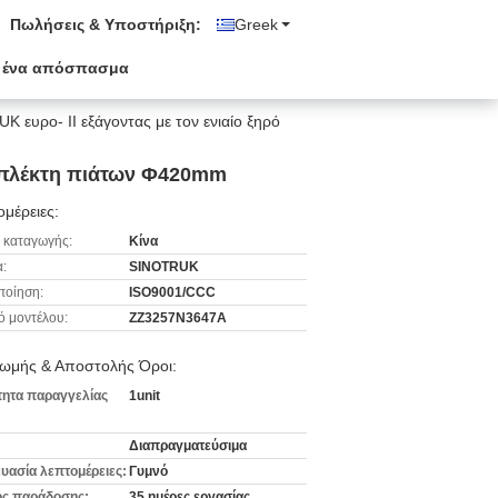
Πωλήσεις & Υποστήριξη:
Greek
 ένα απόσπασμα
ευρο- ΙΙ εξάγοντας με τον ενιαίο ξηρό
υμπλέκτη πιάτων Φ420mm
μέρειες:
 καταγωγής:
Κίνα
:
SINOTRUK
ποίηση:
ISO9001/CCC
ό μοντέλου:
ZZ3257N3647A
ωμής & Αποστολής Όροι:
ητα παραγγελίας
1unit
Διαπραγματεύσιμα
υασία λεπτομέρειες:
Γυμνό
ς παράδοσης:
35 ημέρες εργασίας