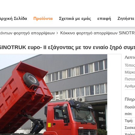
Αρχική Σελίδα
Προϊόντα
Σχετικά με εμάς
επαφή
Ζητήστε
κόντων φορτηγό απορρίψεων
Κόκκινο φορτηγό απορρίψεων SINOTRUK 
INOTRUK ευρο- ΙΙ εξάγοντας με τον ενιαίο ξηρό σ
Λεπτο
Τόπος
Μάρκα
Πιστο
Αριθμ
Πληρ
Ποσότ
min:
Τιμή:
Συσκε
Χρόνο