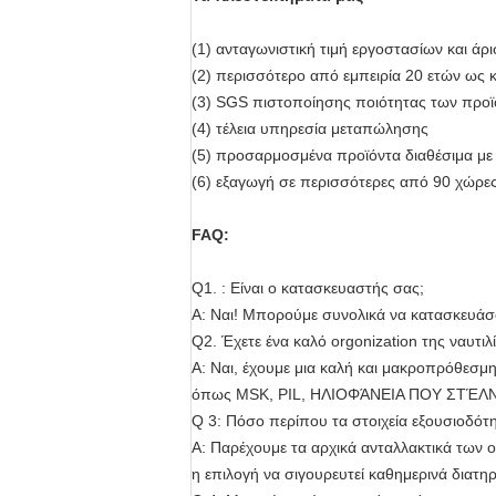
(1) ανταγωνιστική τιμή εργοστασίων και άρ
(2) περισσότερο από εμπειρία 20 ετών ως
(3) SGS πιστοποίησης ποιότητας των προϊ
(4) τέλεια υπηρεσία μεταπώλησης
(5) προσαρμοσμένα προϊόντα διαθέσιμα με
(6) εξαγωγή σε περισσότερες από 90 χώρες
FAQ:
Q1.
: Είναι ο κατασκευαστής σας;
Α: Ναι! Μπορούμε συνολικά να κατασκευάσ
Q2. Έχετε ένα καλό orgonization της ναυτιλί
Α: Ναι, έχουμε μια καλή και μακροπρόθεσμ
όπως MSK, PIL, ΗΛΙΟΦΆΝΕΙΑ ΠΟΥ ΣΤΈΛΝΕΙ
Q 3: Πόσο περίπου τα στοιχεία εξουσιοδότ
Α: Παρέχουμε τα αρχικά ανταλλακτικά των ο
η επιλογή να σιγουρευτεί καθημερινά διατη