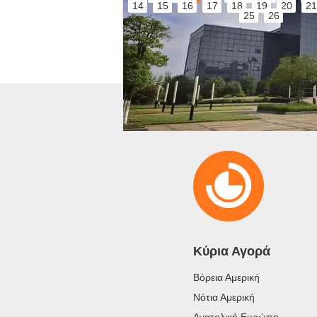
14
15
16
17
18
19
20
21
25
26
Κύρια Αγορά
Βόρεια Αμερική
Νότια Αμερική