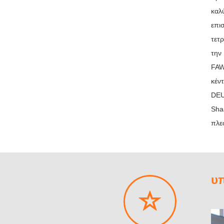
καλ
επι
τετ
την
FAW
κέν
DEU
Sha
πλε
υπ