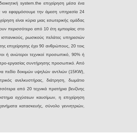
διοικητική system.the επιχείρηση μέσα ένα
ια να εφαρμόσουμε την άμεση υπηρεσία 24
ίρηση είναι κύρια μιας εσωτερικής ομάδας
ν περισσότερο από 10 έτη εμπειρίας στο
, ισπανικούς, ρωσικούς πελάτες υπηρεσιών
της επιχείρησης έχει 90 ανθρώπους, 20 τοις
εσοι ή ανώτεροι τεχνικοί προσωπικό, 90% ή
ι προ-εργασίας συντήρησης προσωπικό. Από
 ένα πεδίο δοκιμών υψηλών αντλιών (15KW),
ρικός ανελκυστήρας, διάτρηση, δωμάτιο
ισσότερα από 20 τεχνικά πρατήρια βενζίνης
ύστημα εγχύσεων καυσίμων, η επιχείρηση
χανήματα κατασκευής, σύνολο γεννητριών,