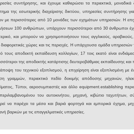
ρεσίες συντήρησης, και έχουμε καθιερώσει τα περιεκτικά, μοναδικά 
τημα της εσωτερικής διαχείρισης δικτύου, υπηρεσίες συντήρησης γ
ν με περισσότερες από 10 μονάδες των οχημάτων υπηρεσιών. Η επιχε
ήσεων 100 ανθρώπων, υπάρχουν περισσότεροι από 30 άνθρωποι έχου
τερικό, και μπορούν να χρησιμοποιήσουν τους αγγλικούς, αραβικούς
ς διαφορετικές χώρες και τις περιοχές. Η υπάρχουσα ομάδα υπηρεσιών 
τό τους αποδεκτή εκπαίδευση κολλεγίων, 17 τοις εκατό είναι ενδιάμ
ισσότεροι της αποδεκτής κατάρτισης δευτεροβάθμιας εκπαίδευσης κα
 άποψη του τεχνικού εξοπλισμού, η επιχείρηση είναι εξοπλισμένη με
ση γραμμών, περιεκτικό πεδίο δοκιμής απόδοσης μηχανών, ηλεκτ
ίματος, Τύποι, αεροσυμπιεστές και άλλο equipment.establishing περ
περιλαμβανομένου του αυτοκινήτου, μηχανή, κιβώτιο ταχυτήτων, σ
ρεί να παρέχει τα μέσα και βαριά φορτηγά και εμπορικά όχημα, μη
ανή βαρκών με τις επαγγελματικές υπηρεσίες.