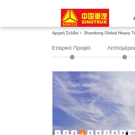
Αρχική Σελίδα
Shandong Global Heavy Tr
Εταιρικό Προφίλ
Λεπτομέρει
1
2
3
4
5
6
7
8
9
10