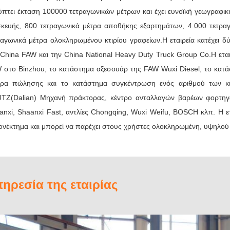
προσανατολισμό, η επιχείρηση καθιέρωσε ένα
ύπτει έκταση 100000 τετραγωνικών μέτρων και έχει ευνοϊκή γεωγραφι
υπηρεσιών οχημάτων στο προσανατολισμένο σ
σκευής, 800 τετραγωνικά μέτρα αποθήκης εξαρτημάτων, 4.000 τετρα
εμπορικών σημάτων για το σύστημα υποστήρι
αναγνωριστεί πλήρως και έχει εμπιστευθεί από 
ραγωνικά μέτρα ολοκληρωμένου κτιρίου γραφείων.Η εταιρεία κατέχει 
 China FAW και την China National Heavy Duty Truck Group Co.Η εταιρ
Ειλικρινά ευπρόσδεκτοι πελάτες και φίλοι στη
 στο Binzhou, το κατάστημα αξεσουάρ της FAW Wuxi Diesel, το κατάσ
και να καθοδηγήσει την εργασία!
τρα πώλησης και το κατάστημα συγκέντρωση ενός αριθμού των κι
TZ(Dalian) Μηχανή πράκτορας, κέντρο ανταλλαγών βαρέων φορτηγ
anxi, Shaanxi Fast, αντλίες Chongqing, Wuxi Weifu, BOSCH κλπ. Η ετα
ονέκτημα και μπορεί να παρέχει στους χρήστες ολοκληρωμένη, υψηλού
ηρεσία της εταιρίας