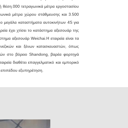
 σύστημα προώθησης βασισμένο «μάρκετινγκ
κή θέση.000 τετραγωνικά μέτρα εργοστασίου
τις επιχειρήσεις, τα κύρια καταστήματα
γωνικά μέτρα χώρου στάθμευσης και 3.500
ξης και συντήρησης και προώθησης». Έχει
όλους τους συνεργάτες και τους πελάτες.
δύο μεγάλα καταστήματα αυτοκινήτων 4S για
εία έχει χτίσει το κατάστημα αξεσουάρ της
ν ΠΌΛΗ JINAN της ΚΊΝΑΣ για να επισκεφτεί
τημα αξεσουάρ Weichai.Η εταιρεία είναι τα
νεζικών και ξένων κατασκευαστών, όπως
ών στο βόρειο Shandong, βαρέα φορτηγά
ιρεία διαθέτει επαγγελματικό και εμπορικό
 επιπέδου εξυπηρέτηση.