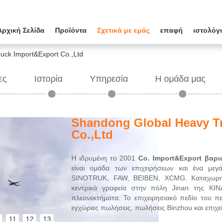
Αρχική Σελίδα
Προϊόντα
Σχετικά με εμάς
επαφή
ιστολόγ
uck Import&Export Co.,Ltd
ες
Ιστορία
Υπηρεσία
Η ομάδα μας
Shandong Global Heavy T
Co.,Ltd
Η ιδρυμένη το 2001
Co. Import&Export βαρ
είναι ομάδα των επιχειρήσεων και ένα μεγά
SINOTRUK, FAW, BEIBEN, XCMG. Καταχωρη
κεντρικά γραφεία στην πόλη Jinan της ΚΙΝΑ
πλεονεκτήματα. Το επιχειρησιακό πεδίο του πε
εγχώριες πωλήσεις, πωλήσεις Binzhou και επιχ
11
12
13