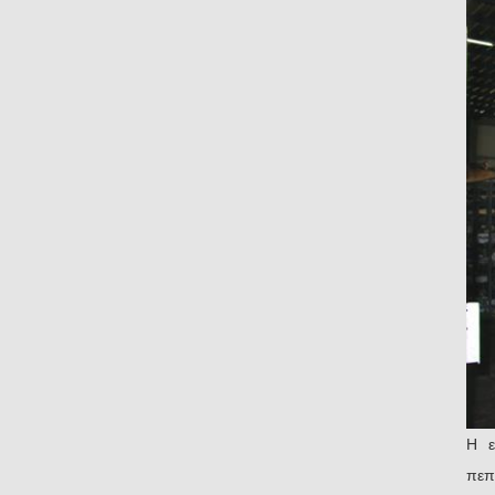
Η ε
πεπ