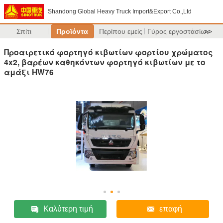
Shandong Global Heavy Truck Import&Export Co.,Ltd
Σπίτι
Προϊόντα
Περίπου εμείς
Γύρος εργοστασίων
>>
Προαιρετικό φορτηγό κιβωτίων φορτίου χρώματος
4x2, βαρέων καθηκόντων φορτηγό κιβωτίων με το
αμάξι HW76
Καλύτερη τιμή
επαφή