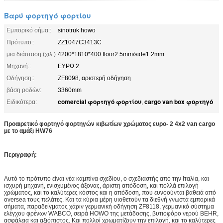
Βαρύ φορτηγό φορτίου
Εμπορικό σήμα::
sinotruk howo
Πρότυπο::
ZZ1047C3413C
μια διάσταση (χιλ.):
4200*1810*400 floor2.5mm/side1.2mm
Μηχανή::
ΕΥΡΩ 2
Οδήγηση::
ZF8098, αριστερή οδήγηση
βάση ροδών:
3360mm
comercial φορτηγό φορτίου
cargo van box φορτηγό
Ειδικότερα:
,
Προαιρετικό φορτηγό φορτηγών κιβωτίων χρώματος ευρο- 2 4x2 van cargo
με
το αμάξι HW76
Περιγραφή:
Αυτό το πρότυπο είναι νέα καμπίνα σχεδίου, ο σχεδιαστής από την Ιταλία, και
ισχυρή μηχανή, ενισχυμένος άξονας, άριστη απόδοση, και πολλά επιλογή
χρώματος, και το καλύτερες κόστος και η απόδοση, που ευνοούνται βαθειά από
oversea τους πελάτες. Και τα κύρια μέρη υιοθετούν τα διεθνή γνωστά εμπορικά
σήματα, παραδείγματος χάριν γερμανική οδήγηση ZF8118, γερμανικό σύστημα
ελέγχου φρένων WABCO, σειρά HOWO της μετάδοσης, βυτιοφόρο νερού BEHR,
ασφάλεια και αξιόπιστος. Και
πολλοί χρωματίζουν την επιλογή, και το καλύτερες