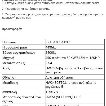
6. Επαγγελματική ομάδα για τα ανταλλακτικά και μετά την πώληση υπηρεσίες.
7. Υποστήριξη και κατάρτιση τεχνικής.
8. Υπηρεσία προσαρμογής, σύμφωνα με το αίτημά σας, θα προσαρμόσουμε την
παραγωγή μας για σας
Προδιαγραφές:
Πρότυπο
ZZ1047C3413C
Η συνολική μάζα
4495kg
Βάρος συγκρατήσεων
2400kg
Μηχανή
490
πρότυπο 89KW/343N.m 120HP
Μετατόπιση (λ)
2.54
Αμάξι
HW76 λαβή αμαξιών 3 επιβάτες με τον
κοιμώμενο
Οδήγηση
Αριστερή οδήγηση
Μετάδοση
HW24505TCL, μπροστινό κιβώτιο
εργαλείων 5
αναστολή
11/9+7B
Μπροστινός άξονας/Drive
2t/3.5t
(VPDO22QB3.5t)
άξονας