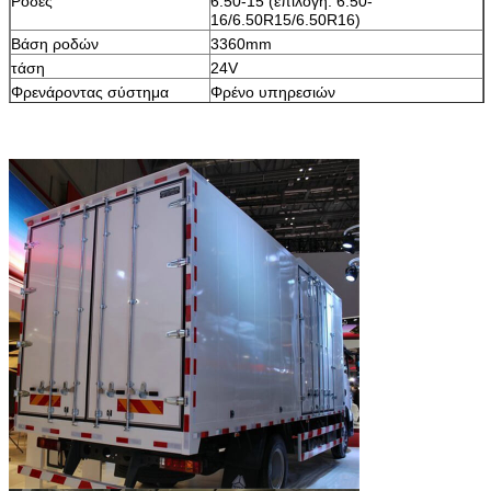
Ρόδες
6.50-15 (επιλογή: 6.50-
16/6.50R15/6.50R16)
Βάση ροδών
3360mm
τάση
24V
Φρενάροντας σύστημα
Φρένο υπηρεσιών
Γωνία προσέγγισης/
17/18
αναχώρησης (°)
μπροστινή/οπίσθια
1160/1475
προεξοχή (χιλ.)
Φορτίο αξόνων (κλ)
1790/2795
Οπίσθια διαδρομή ροδών
1520
Αριθμός άνοιξη
8/9+3
Μέγιστη ταχύτητα (km/h)
90
Van dimension (χιλ.)
4200*1810*400
πάτωμα2,5mm/side1.2mm
Γενικό μέγεθος
5995*1950*2450mm