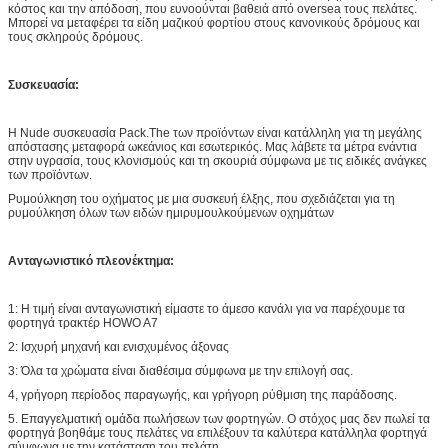
κόστος και την απόδοση, που ευνοούνται βαθειά από oversea τους πελάτες.
Μπορεί να μεταφέρει τα είδη μαζικού φορτίου στους κανονικούς δρόμους και
τους σκληρούς δρόμους.
Συσκευασία:
Η Nude συσκευασία Pack.The των προϊόντων είναι κατάλληλη για τη μεγάλης
απόστασης μεταφορά ωκεάνιος και εσωτερικός. Μας λάβετε τα μέτρα ενάντια
στην υγρασία, τους κλονισμούς και τη σκουριά σύμφωνα με τις ειδικές ανάγκες
των προϊόντων.
Ρυμούλκηση του οχήματος με μια συσκευή έλξης, που σχεδιάζεται για τη
ρυμούλκηση όλων των ειδών ημιρυμουλκούμενων οχημάτων
Ανταγωνιστικό πλεονέκτημα:
1: Η τιμή είναι ανταγωνιστική είμαστε το άμεσο κανάλι για να παρέχουμε τα
φορτηγά τρακτέρ HOWO A7
2: Ισχυρή μηχανή και ενισχυμένος άξονας
3: Όλα τα χρώματα είναι διαθέσιμα σύμφωνα με την επιλογή σας.
4, γρήγορη περίοδος παραγωγής, και γρήγορη ρύθμιση της παράδοσης.
5. Επαγγελματική ομάδα πωλήσεων των φορτηγών. Ο στόχος μας δεν πωλεί τα
φορτηγά βοηθάμε τους πελάτες να επιλέξουν τα καλύτερα κατάλληλα φορτηγά
σύμφωνα με την κατάσταση του πελάτη.