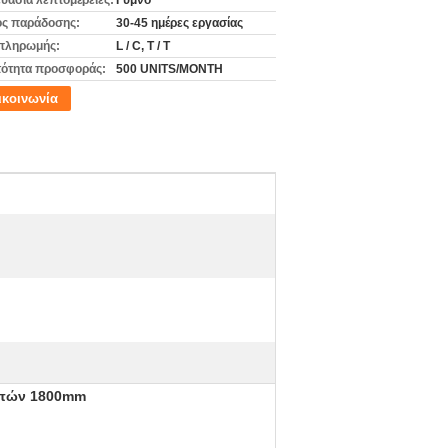
υασία λεπτομέρειες:
Γυμνό
ς παράδοσης:
30-45 ημέρες εργασίας
πληρωμής:
L / C, T / T
ότητα προσφοράς:
500 UNITS/MONTH
ικοινωνία
υπών 1800mm