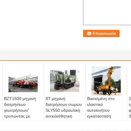
BZT1500 μηχανή
8T μηχανή
Βασισμένη στο
2
διατρήσεων
διατρήσεων σωρών
ελαστικό
τ
γεωτρήσεων/
SLY550 υδραυλική
αυτοκινήτου
φ
τρυπώντας με
αντιολισθητική
εγκατάσταση
3
τρυπάνι εξοπλισμός
αλυσίδα
γεώτρησης
π
σωρών τύπων
εγκαταστάσεων
διατρήσεων
ε