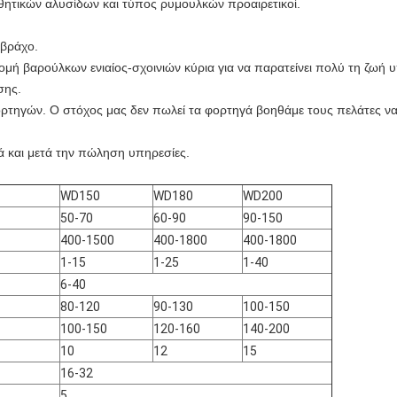
σθητικών αλυσίδων και τύπος ρυμουλκών προαιρετικοί.
 βράχο.
ομή βαρούλκων ενιαίος-σχοινιών κύρια για να παρατείνει πολύ τη ζωή
σης.
τηγών. Ο στόχος μας δεν πωλεί τα φορτηγά βοηθάμε τους πελάτες να
ά και μετά την πώληση υπηρεσίες.
WD150
WD180
WD200
50-70
60-90
90-150
400-1500
400-1800
400-1800
1-15
1-25
1-40
6-40
80-120
90-130
100-150
100-150
120-160
140-200
10
12
15
16-32
5