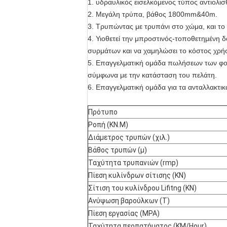
1. υδραυλικός εισελκόμενος τύπος αντιολι
2. Μεγάλη τρύπα, βάθος 1800mm&40m.
3. Τρυπώντας με τρυπάνι στο χώμα, και το
4. Υιοθετεί την μπροστινός-τοποθετημένη δ
συρμάτων και να χαμηλώσει το κόστος χρή
5. Επαγγελματική ομάδα πωλήσεων των φορ
σύμφωνα με την κατάσταση του πελάτη.
6. Επαγγελματική ομάδα για τα ανταλλακτικ
Πρότυπο
Ροπή (KN.M)
Διάμετρος τρυπών (χιλ.)
Βάθος τρυπών (μ)
Ταχύτητα τρυπανιών (rmp)
Πίεση κυλίνδρων σίτισης (KN)
Σίτιση του κυλίνδρου Lifitng (KN)
Ανύψωση βαρούλκων (Τ)
Πίεση εργασίας (MPA)
Ταχύτητα περπατήματος (KM/Hour)