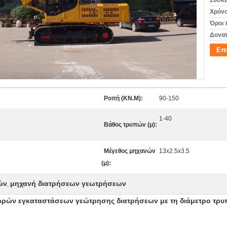
Συσκε
Χρόνο
Όροι 
Δυνατ
Επ
Ροπή (KN.M):
90-150
1-40
Βάθος τρυπών (μ):
Μέγεθος μηχανών
13x2.5x3.5
(μ):
ών
μηχανή διατρήσεων γεωτρήσεων
,
ωρών εγκαταστάσεων γεώτρησης διατρήσεων με τη διάμετρο τρ