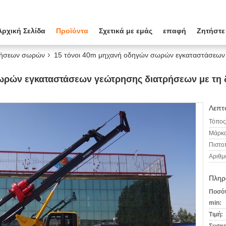
Αρχική Σελίδα
Προϊόντα
Σχετικά με εμάς
επαφή
Ζητήστε
ρήσεων σωρών
15 τόνοι 40m μηχανή οδηγών σωρών εγκαταστάσεων 
ωρών εγκαταστάσεων γεώτρησης διατρήσεων με τη
Λεπτο
Τόπος
Μάρκα
Πιστο
Αριθμ
Πληρ
Ποσότ
min:
Τιμή: