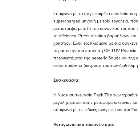
Σύμφωνα με τα συγκεκριμένα condistions ερ
supercharged μηχανή με τρία εργαλεία, πο
μεταστρέψει μεταξύ του κανονικού τρόπου 
το effciency. Pressurization βαρούλκων και 
χρηστών. Είναι εξοπλισμένο με ένα συγκε
περάσει την πιστοποίηση CE TUV Ρηνανία
πλεονεκτήματα της neoteric δομής και της
order οριζόντια διάτρυση τρυπών διαθέσιμ
Συσκευασία:
Η Nude συσκευασία Pack.The των προϊόντω
μεγάλης απόστασης μεταφορά ωκεάνιος και ε
σύμφωνα με τις ειδικές ανάγκες των προϊόν
Ανταγωνιστικό πλεονέκτημα: