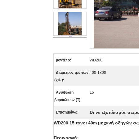
μοντέλο:
WD200
Διάμετρος τρυπών
400-1800
(χιλ.):
Ανύψωση
15
βαρούλκων (Τ):
Drive εξοπλισμός σωρ
Επισημαίνω:
WD200 15 τόνοι 40m μηχανή οδηγών σ
Περιγραφή: