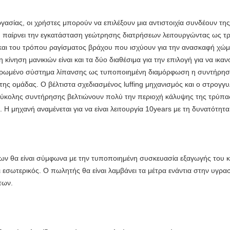
γασίας, οι χρήστες μπορούν να επιλέξουν μια αντιστοιχία συνδέουν τ
υ παίρνει την εγκατάσταση γεώτρησης διατρήσεων λειτουργώντας ως τρ
και του τρόπου ραγίσματος βράχου που ισχύουν για την ανασκαφή χώμα
η κίνηση μανικιών είναι και τα δύο διαθέσιμα για την επιλογή για να ικ
ντρωμένο σύστημα λίπανσης ως τυποποιημένη διαμόρφωση η συντήρηση 
 της ομάδας.
Ο βέλτιστα σχεδιασμένος luffing μηχανισμός και ο στρογγ
 εύκολης συντήρησης βελτιώνουν πολύ την περιοχή κάλυψης της τρύπας
η.
Η μηχανή αναμένεται για να είναι λειτουργία 10years με τη δυνατότητ
ν θα είναι σύμφωνα με την τυποποιημένη συσκευασία εξαγωγής του κατ
σωτερικός. Ο πωλητής θα είναι λαμβάνει τα μέτρα ενάντια στην υγρασ
των.