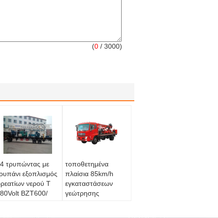
(
0
/ 3000)
4 τρυπώντας με
τοποθετημένα
ρυπάνι εξοπλισμός
πλαίσια 85km/h
ρεατίων νερού Τ
εγκαταστάσεων
80Volt BZT600/
γεώτρησης
εριστροφική
διατρήσεων
γκατάσταση
φρεατίων νερού