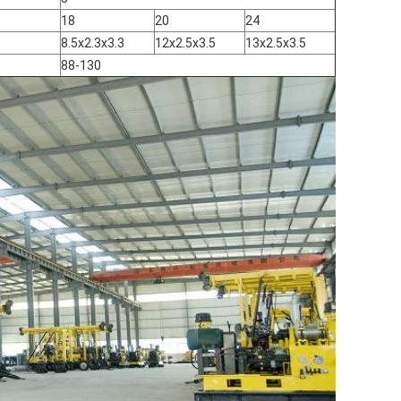
18
20
24
8.5x2.3x3.3
12x2.5x3.5
13x2.5x3.5
88-130