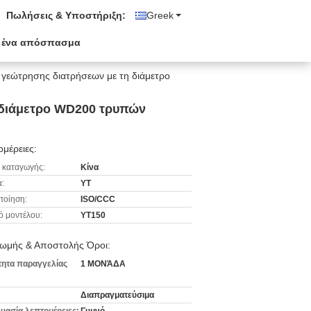
Πωλήσεις & Υποστήριξη:
Greek
 ένα απόσπασμα
γεώτρησης διατρήσεων με τη διάμετρο
 διάμετρο WD200 τρυπών
μέρειες:
 καταγωγής:
Κίνα
:
YT
ποίηση:
ISO/CCC
ό μοντέλου:
YT150
ωμής & Αποστολής Όροι:
ητα παραγγελίας
1 ΜΟΝΆΔΑ
Διαπραγματεύσιμα