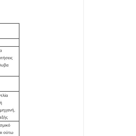
α
ιτήσεις
λυβα
τλία
νή
 μηχανή,
εξής
ισμικό
αι ούτω