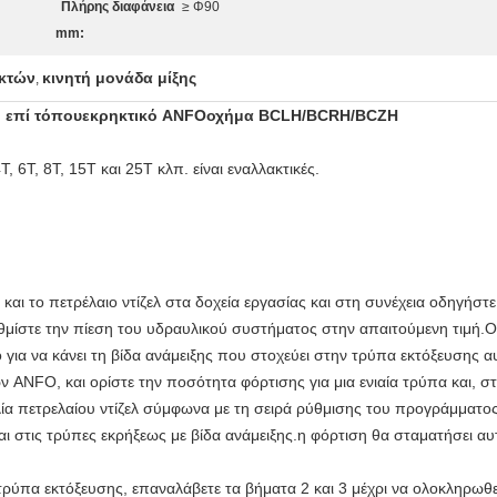
Πλήρης διαφάνεια
≥ Φ90
mm:
ικτών
κινητή μονάδα μίξης
,
 επί τόπου
εκρηκτικό ANFO
οχήμα BCLH/BCRH/BCZH
6T, 8T, 15T και 25T κλπ. είναι εναλλακτικές.
αι το πετρέλαιο ντίζελ στα δοχεία εργασίας και στη συνέχεια οδηγήστ
θμίστε την πίεση του υδραυλικού συστήματος στην απαιτούμενη τιμή.Ο 
ο για να κάνει τη βίδα ανάμειξης που στοχεύει στην τρύπα εκτόξευσης α
 ANFO, και ορίστε την ποσότητα φόρτισης για μια ενιαία τρύπα και, στ
λία πετρελαίου ντίζελ σύμφωνα με τη σειρά ρύθμισης του προγράμματος
αι στις τρύπες εκρήξεως με βίδα ανάμειξης.η φόρτιση θα σταματήσει αυ
τρύπα εκτόξευσης, επαναλάβετε τα βήματα 2 και 3 μέχρι να ολοκληρωθε