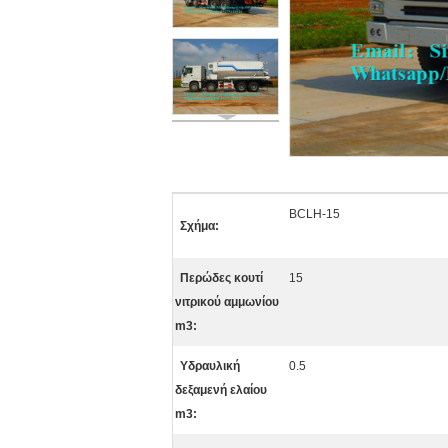
BCLH-15
Σχήμα:
Περώδες κουτί
15
νιτρικού αμμωνίου
m3:
Υδραυλική
0.5
δεξαμενή ελαίου
m3: