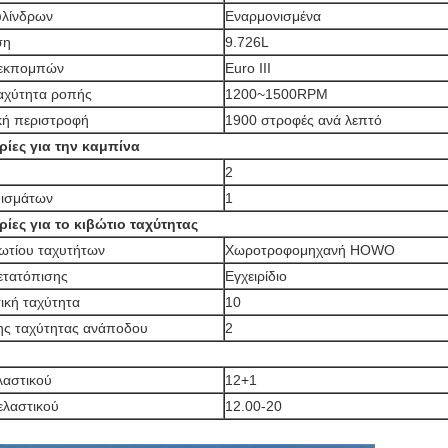
υλίνδρων
Εναρμονισμένα
ση
9.726L
εκπομπών
Euro III
αχύτητα ροπής
1200~1500RPM
κή περιστροφή
1900 στροφές ανά λεπτό
ίες για την καμπίνα
2
θισμάτων
1
ίες για το κιβώτιο ταχύτητας
ωτίου ταχυτήτων
Χωροτροφομηχανή HOWO
ετατόπισης
Εγχειρίδιο
ική ταχύτητα
10
ης ταχύτητας ανάποδου
2
λαστικού
12+1
ελαστικού
12.00-20