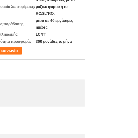
Nude, σταλμένος με το
υασία λεπτομέρειες:
μαζικό φορτίο ή το
RO/$L*RO.
μέσα σε 40 εργάσιμες
ς παράδοσης:
ημέρες
πληρωμής:
LC/TT
ότητα προσφοράς:
300 μονάδες το μήνα
ικοινωνία