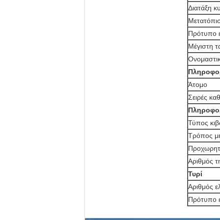
Διατάξη κ
Μετατόπι
Πρότυπο 
Μέγιστη τ
Ονομαστι
Πληροφορ
Άτομο
Σειρές κα
Πληροφορ
Τύπος κιβ
Τρόπος μ
Προχωρητ
Αριθμός τ
Τυρί
Αριθμός ε
Πρότυπο 