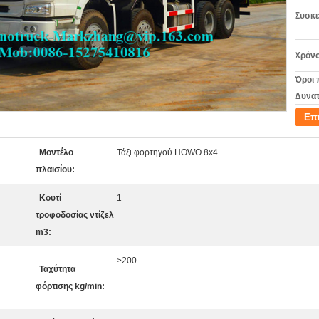
Συσκε
Χρόνο
Όροι 
Δυνατ
Επ
Μοντέλο
Τάξι φορτηγού HOWO 8x4
πλαισίου:
Κουτί
1
τροφοδοσίας ντίζελ
m3:
≥200
Ταχύτητα
φόρτισης kg/min: