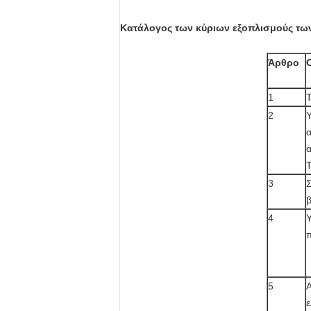
Κατάλογος των κύριων εξοπλισμούς τω
Άρθρο
1
Τ
2
Υ
α
α
3
4
5
ε