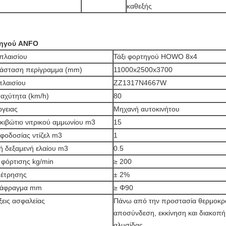
καθεξής
τηγού ANFO
πλαισίου
Τάξι φορτηγού HOWO 8x4
ιάσταση περίγραμμα (mm)
11000x2500x3700
πλαισίου
ZZ1317N4667W
ταχύτητα (km/h)
80
ργειας
Μηχανή αυτοκινήτου
κιβώτιο νιτρικού αμμωνίου m3
15
οφοδοσίας ντίζελ m3
1
ή δεξαμενή ελαίου m3
0.5
 φόρτισης kg/min
≥ 200
έτρησης
± 2%
ιάφραγμα mm
≥ Φ90
εις ασφαλείας
Πάνω από την προστασία θερμοκρ
αποσύνδεση, εκκίνηση και διακοπή
αλυσίδας