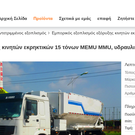
Αρχική Σελίδα
Προϊόντα
Σχετικά με εμάς
επαφή
Ζητήστε
ντετριμμένος εξοπλισμός
Εμπορικός εξοπλισμός εξόρυξης κινητών 
ς κινητών εκρηκτικών 15 τόνων MEMU MMU, υδραυλι
Λεπτο
Τόπος
Μάρκα
Πιστο
Αριθμ
Πληρ
Ποσότ
min:
Τιμή: