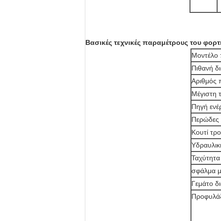
Βασικές τεχνικές παραμέτρους του φορ
Μοντέλο 
Πιθανή δ
Αριθμός 
Μέγιστη 
Πηγή ενέ
Περώδες 
Κουτί τρ
Υδραυλικ
Ταχύτητα
σφάλμα μ
Γεμάτο δ
Προφυλάξ