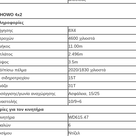
ύ HOWO 4x2
πληροφορίες
ήγησης
8X4
 τροχών
4600 χιλιοστά
μήκος
11.00m
πλάτος
2.496m
 ύψος
3.5m
ό/πίσω πέλμα
2020/1830 χιλιοστά
 σιδηροτροχίου
15Τ
μάζα
31Τ
οσέγγισης/γωνία αναχώρησης
Ασφάλεια, 15/25
ναστολής
10/9+6
ίες για τον κινητήρα
ινητήρα
WD615.47
ιαλών
6
υσίμου
Ντίζελ