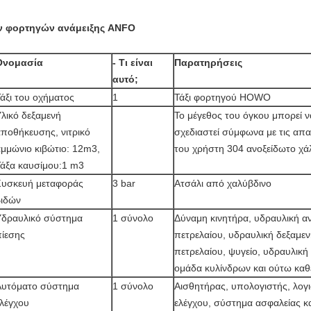
ν φορτηγών ανάμειξης ANFO
Ονομασία
- Τι είναι
Παρατηρήσεις
αυτό;
άξι του οχήματος
1
Τάξι φορτηγού HOWO
λικό δεξαμενή
Το μέγεθος του όγκου μπορεί ν
ποθήκευσης, νιτρικό
σχεδιαστεί σύμφωνα με τις απα
μμώνιο κιβώτιο: 12m3,
του χρήστη 304 ανοξείδωτο χά
Τάξα καυσίμου:1 m3
Συσκευή μεταφοράς
3 bar
Ατσάλι από χαλύβδινο
βιδών
Υδραυλικό σύστημα
1 σύνολο
Δύναμη κινητήρα, υδραυλική αν
πίεσης
πετρελαίου, υδραυλική δεξαμε
πετρελαίου, ψυγείο, υδραυλική
ομάδα κυλίνδρων και ούτω καθ
Αυτόματο σύστημα
1 σύνολο
Αισθητήρας, υπολογιστής, λογ
λέγχου
ελέγχου, σύστημα ασφαλείας κ