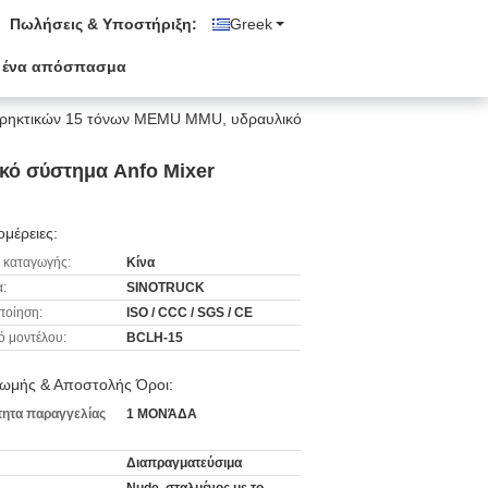
Πωλήσεις & Υποστήριξη:
Greek
 ένα απόσπασμα
εκρηκτικών 15 τόνων MEMU MMU, υδραυλικό
κό σύστημα Anfo Mixer
μέρειες:
 καταγωγής:
Κίνα
:
SINOTRUCK
ποίηση:
ISO / CCC / SGS / CE
ό μοντέλου:
BCLH-15
ωμής & Αποστολής Όροι:
ητα παραγγελίας
1 ΜΟΝΆΔΑ
Διαπραγματεύσιμα