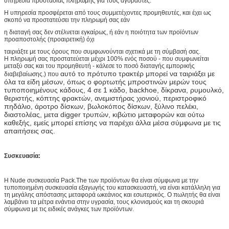
υπηρεσία προστασίας πληρωμής για τους αγοραστές.
Η υπηρεσία προσφέρεται από τους συμμετέχοντες προμηθευτές, και έχει ως
σκοπό να προστατεύσει την πληρωμή σας εάν
η διαταγή σας δεν στέλνεται εγκαίρως, ή εάν η ποιότητα των προϊόντων
προαποστολής (προαιρετική) όχι
ταιριάξτε με τους όρους που συμφωνούνται σχετικά με τη σύμβασή σας.
Η πληρωμή σας προστατεύεται μέχρι 100% ενός ποσού - που συμφωνείται
μεταξύ σας και του προμηθευτή - κάλεσε το ποσό διαταγής εμπορικής
αυτό το πρότυπο τρακτέρ μπορεί να ταιριάξει με
διαβεβαίωσης.) που
όλα τα είδη μέσων, όπως ο φορτωτής μπροστινών μερών τους
τυποποιημένους κάδους, 4 σε 1 κάδο, backhoe, δίκρανα, ρυμουλκό,
θεριστής, κόπτης φρακτών, ανεμιστήρας χιονιού, περιστροφικό
πηδάλιο, άροτρο δίσκων, βωλοκόπος δίσκων, ξύλινο πελέκι,
διαστολέας, μετα digger τρυπών, κιβώτιο μεταφορών και ούτω
καθεξής, εμείς μπορεί επίσης να παρέχει άλλα μέσα σύμφωνα με τις
απαιτήσεις σας.
Συσκευασία:
Η Nude συσκευασία Pack.The των προϊόντων θα είναι σύμφωνα με την
τυποποιημένη συσκευασία εξαγωγής του κατασκευαστή, να είναι κατάλληλη για
τη μεγάλης απόστασης μεταφορά ωκεάνιος και εσωτερικός. Ο πωλητής θα είναι
λαμβάνει τα μέτρα ενάντια στην υγρασία, τους κλονισμούς και τη σκουριά
σύμφωνα με τις ειδικές ανάγκες των προϊόντων.