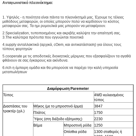
Ανταγωνιστικό πλεονέκτημα:
1.
Υψηλός - η ποιότητα είναι πάντα το πλεονέκτημά μας. Έχουμε τις τέλειες
μεθόδους μεταφορών, οι οποίες μπορούν πολύ να κερδίσουν το κόστος
μεταφορών σας. Τα ημι ρυμουλκά μας μπορούν να μεταφέρουν.
2.Specialization, τυποποιημένος και ακριβής καλύψτε την απαίτησή σας.
3.The καλύτερα πρότυπα που εγγυώνται ποιοτικά
4.supply ανταλλακτικά (αρχικά, cOem, και αντικατάσταση) για όλους τους
τύπους φορτηγών
5.cooperate με τις αποδοτικές διοικητικές μέριμνες που εξασφαλίζουν τα αγαθά
φθάνουν σε σας έγκαιρους και ακίνδυνα.
6.rich η έμπειρη ομάδα και θα μπορούσε να παρέχει την καλή υπηρεσία
μεταπωλήσεων
Διαμόρφωση Paremeter
Τύπος
4WD κυλιεισμένος
τύπος
Διαστάσεις του
Μήκος (με το μπροστινό έρμα)
3847
τρακτέρ (χιλ.)
Πλάτος
1750
Ύψος (στη διέξοδο εξάτμισης)
2230
Βήμα
Μπροστινή ρόδα
1250
Οπίσθια ρόδα
1300 σταθερός ή