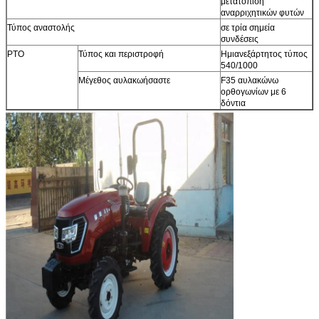
μετατόπιση
αναρριχητικών φυτών
Τύπος αναστολής
σε τρία σημεία
συνδέσεις
PTO
Τύπος και περιστροφή
Ημιανεξάρτητος τύπος
540/1000
Μέγεθος αυλακωήσαστε
F35 αυλακώνω
ορθογωνίων με 6
δόντια