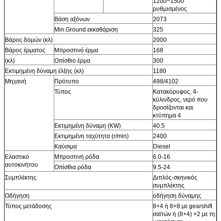
1200~1500
ρυθμισμένος
Βάση αξόνων
2073
Min.Ground εκκαθάριση
325
Βάρος δομών (κλ)
2000
Βάρος έρματος
Μπροστινό έρμα
168
(κλ)
Οπίσθιο έρμα
300
Εκτιμημένη δύναμη έλξης (κλ)
1180
Μηχανή
Πρότυπο
498/4102
Τύπος
Κατακόρυφος, 4-
κύλινδρος, νερό που
δροσίζονται και
κτύπημα 4
Εκτιμημένη δύναμη (KW)
40.5
Εκτιμημένη ταχύτητα (r/min)
2400
Καύσιμα
Diesel
Ελαστικό
Μπροστινή ρόδα
6.0-16
αυτοκινήτου
Οπίσθια ρόδα
9.5-24
Συμπλέκτης
Διπλός-σκηνικός
συμπλέκτης
Οδήγηση
οδήγηση δύναμης
Τύπος μετάδοσης
8+4 ή 8+8 με gearshift
σαϊτών ή (8+4) ×2 με τη