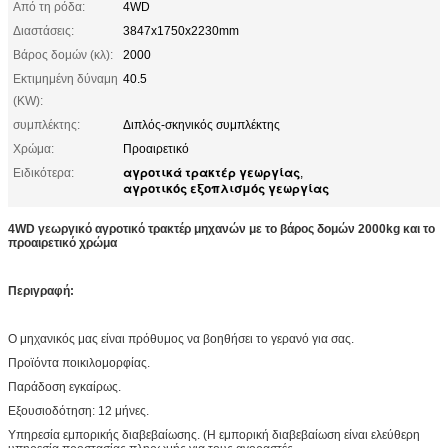
Από τη ρόδα:
4WD
Διαστάσεις:
3847x1750x2230mm
Βάρος δομών (κλ):
2000
Εκτιμημένη δύναμη
40.5
(KW):
συμπλέκτης:
Διπλός-σκηνικός συμπλέκτης
Χρώμα:
Προαιρετικό
αγροτικά τρακτέρ γεωργίας
Ειδικότερα:
,
αγροτικός εξοπλισμός γεωργίας
4WD γεωργικό αγροτικό τρακτέρ μηχανών με το βάρος δομών 2000kg και το
προαιρετικό χρώμα
Περιγραφή:
Ο μηχανικός μας είναι πρόθυμος να βοηθήσει το γερανό για σας.
Προϊόντα ποικιλομορφίας.
Παράδοση εγκαίρως.
Εξουσιοδότηση: 12 μήνες.
Υπηρεσία εμπορικής διαβεβαίωσης. (Η εμπορική διαβεβαίωση είναι ελεύθερη