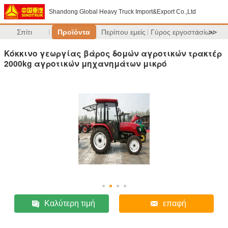
Shandong Global Heavy Truck Import&Export Co.,Ltd
Σπίτι
Προϊόντα
Περίπου εμείς
Γύρος εργοστασίων
>>
Κόκκινο γεωργίας βάρος δομών αγροτικών τρακτέρ
2000kg αγροτικών μηχανημάτων μικρό
Καλύτερη τιμή
επαφή