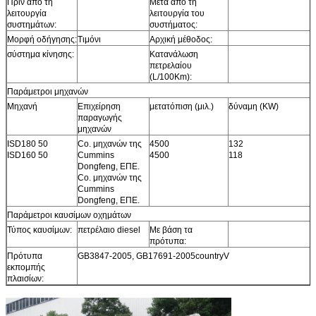
Πριν από τη
Μετά από τη
λειτουργία
λειτουργία του
συστημάτων:
συστήματος:
Μορφή οδήγησης:
Τιμόνι
Αρχική μέθοδος:
σύστημα κίνησης:
Κατανάλωση
πετρελαίου
(L/100Km):
Παράμετροι μηχανών
Μηχανή
Επιχείρηση
μετατόπιση (μιλ.)
δύναμη (KW)
παραγωγής
μηχανών
ISD180 50
Co. μηχανών της
4500
132
ISD160 50
Cummins
4500
118
Dongfeng, ΕΠΕ.
Co. μηχανών της
Cummins
Dongfeng, ΕΠΕ.
Παράμετροι καυσίμων οχημάτων
Τύπος καυσίμων:
πετρέλαιο diesel
Με βάση τα
πρότυπα:
Πρότυπα
GB3847-2005, GB17691-2005countryV
εκπομπής
πλαισίων: