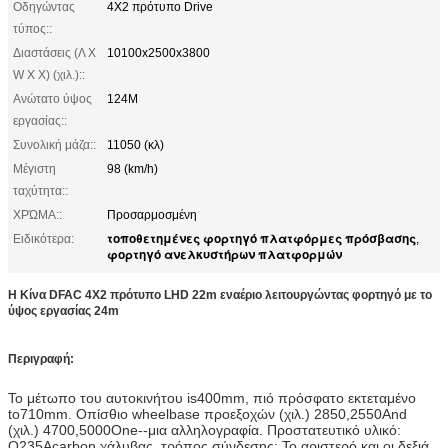
Οδηγώντας
4X2 πρότυπο Drive
τύπος::
Διαστάσεις (Λ Χ
10100x2500x3800
W Χ Χ) (χιλ.)::
Ανώτατο ύψος
124M
εργασίας::
Συνολική μάζα::
11050 (κλ)
Μέγιστη
98 (km/h)
ταχύτητα::
ΧΡΏΜΑ::
Προσαρμοσμένη
τοποθετημένες φορτηγό πλατφόρμες πρόσβασης
Ειδικότερα:
,
φορτηγό ανελκυστήρων πλατφορμών
Η Κίνα DFAC 4X2 πρότυπο LHD 22m εναέριο λειτουργώντας φορτηγό με το
ύψος εργασίας 24m
Περιγραφή:
Το μέτωπο του αυτοκινήτου is400mm, πιό πρόσφατο εκτεταμένο
to710mm. Οπίσθιο wheelbase προεξοχών (χιλ.) 2850,2550And
(χιλ.) 4700,5000One--μια αλληλογραφία. Προστατευτικό υλικό:
Q235Acarbon χάλυβας, τρόπος σύνδεσης: Το αριστερό και οι δεξιά