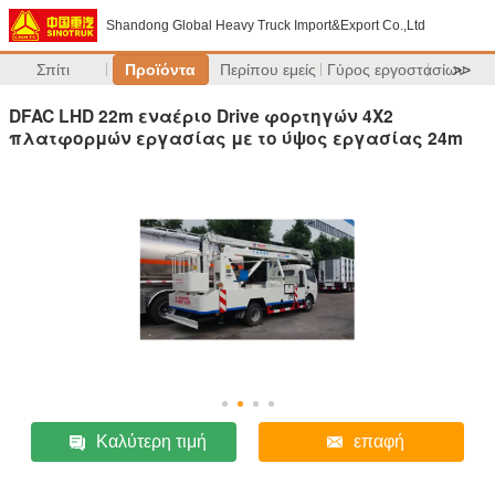
Shandong Global Heavy Truck Import&Export Co.,Ltd
Σπίτι
Προϊόντα
Περίπου εμείς
Γύρος εργοστασίων
>>
DFAC LHD 22m εναέριο Drive φορτηγών 4X2
πλατφορμών εργασίας με το ύψος εργασίας 24m
Καλύτερη τιμή
επαφή