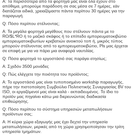
Α: Τα περισσότερα από τα φορτηγά μας είναι όλα έχουν στο
απόθεμα, μπορούμε παράδοση σε σας μέσα σε 7 ημέρες, εάν
διατάζεται ειδικά, χρειαζόμαστε πάντα περίπου 30 ημέρες για την
παραγωγή.
Q: Πόσο περίπου στέλνοντας;
Α: Τα μεγάλα φορτηγά μεγέθους που στέλνουν πάντα με το
RO/$L*RO ή το μαζικό σκάφος ή το επίπεδο εμπορευματοκιβώτιο
εμπορευματοκιβωτίων κρεβατιών ανοικτού τοπ ή, μικρός τύπος
μπορούν στέλνοντας από το εμπορευματοκιβώτιο, Pls μας έρχεται
σε επαφή με για να πάρει μια αναφορά ναυτιλίας.
Q: Πόσα φορτηγά το εργοστάσιό σας παράγει ετησίως;
Α: Σχεδόν 3500 μονάδες
Q: Πώς ελέγχετε την ποιότητα του προϊόντος;
Α: Το εργοστάσιό μας είναι τυποποιημένο workship παραγωγής,
πήρε την πιστοποίηση Συμβούλιο Πολιτιστικής Συνεργασίας BV του
ISO, οι εργαζόμενοί μας είναι καλά - εκπαιδευμένος. Το ίδιο το
προϊόν μας πηγαίνει κάτω μια διερευνώντας διαδικασία
επιθεώρησης.
Q: Πόσο περίπου το σύστημα υπηρεσιών μεταπωλήσεων
προϊόντων σας;
Α: Η κύρια χώρα εξαγωγής μας έχει δεχτεί την υπηρεσία
μεταπωλήσεων, μερικές από τη χώρα χρησιμοποίησαν την τρίτη
υπηρεσία τμημάτων.