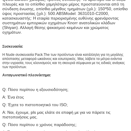
πλευρές και το οπίσθιο χαμηλότερο μέρος προστατεύονται από τη
σύνδεση ένωσης, οπίσθιο μέγεθος τμημάτων (χιλ.): 150*50, οπίσθιο
ύψος προστασίας (χιλ.): 500.ABSModel: 3631010-C2000,
κατασκευαστής: Η εταιρία περιορισμένης ευθύνης φρενάροντας
συστημάτων εμπορικών οχημάτων Knorr ανατολικών κλάδων
(Shiyan). Αλλαγή θέσης ψεκασμού κειμένων και χρώματος
οχημάτων.
Συσκευασία:
Η Nude συσκευασία Pack.The των προϊόντων είναι κατάλληλη για τη μεγάλης
απόστασης μεταφορά ωκεάνιος και εσωτερικός. Μας λάβετε τα μέτρα ενάντια
στην υγρασία, τους κλονισμούς και τη σκουριά σύμφωνα με τις ειδικές ανάγκες
των προϊόντων.
Ανταγωνιστικό πλεονέκτημα:
Q: Πόσο περίπου η εξουσιοδότηση;
Α: Ένα έτος
Q: Έχετε το πιστοποιητικό του ISO;
Α: Ναι, έχουμε, pls μας ελάτε σε επαφή με για να πάρετε τις
πιστοποιήσεις μας.
Q: Πόσο περίπου ο χρόνος παράδοσης;