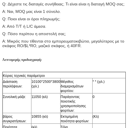
Q: Δέχεστε τις διαταγές συνήθειας; Τι είναι είναι η διαταγή MOQ σας;
Α: Ναι, MOQ μας είναι 1 σύνολο.
Q: Ποιοι είναι οι όροι πληρωμής;
Α: Από T/T ή L/C άμεσα.
Q: Πόσο περίπου η αποστολή σας;
Α: Μικρός που τίθενται στο εμπορευματοκιβώτιο, μεγαλύτερος με το
σκάφος RO/$L*RO, μαζικό σκάφος, ή 40FR.
Λεπτομερής προδιαγραφή:
Κύριες τεχνικές παράμετροι
Διάσταση
10100*2500*3800
Μέγεθος
* * (χιλ.)
περιλήψεων:
(χιλ.)
διαμερισμάτων
φορτίου:
Συνολική μάζα:
11050 (κλ)
Παράγοντας
0
ποιοτικής
χρησιμοποίησης
φορτίων:
βάρος
10855 (κλ)
Εκτιμημένη
(Κλ)
συγκρατήσεων:
ποιότητα φορτίων:
Ποιότητα
(κλ)
Σέλα