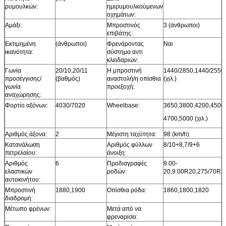
ρυμουλκών:
ημιρυμουλκούμενων
οχημάτων:
Αμάξι:
Μπροστινός
3 (άνθρωποι)
επιβάτης:
Εκτιμημένη
(άνθρωποι)
Φρενάροντας
Ναι
ικανότητα:
σύστημα αντι
κλειδαριών:
Γωνία
20/10,20/11
Η μπροστινή
1440/2850,1440/2550
προσέγγισης/
(βαθμός)
αναστολή/η οπίσθια
(χιλ.)
γωνία
προεξοχή:
αναχώρησης:
Φορτίο αξόνων:
4030/7020
Wheelbase:
3650,3800,4200,4500,
4700,5000 (χιλ.)
Αριθμός άξονα:
2
Μέγιστη ταχύτητα:
98 (km/h)
Κατανάλωση
Αριθμός φύλλων
8/10+8,7/9+6
πετρελαίου:
άνοιξη:
Αριθμός
6
Προδιαγραφές
9.00-
ελαστικών
ροδών:
20,9.00R20,275/70R2
αυτοκινήτου:
Μπροστινή
1880,1900
Οπίσθια ρόδα:
1860,1800,1820
διαδρομή:
Μέτωπο φρένων:
Μετά από να
φρεναρίσει: