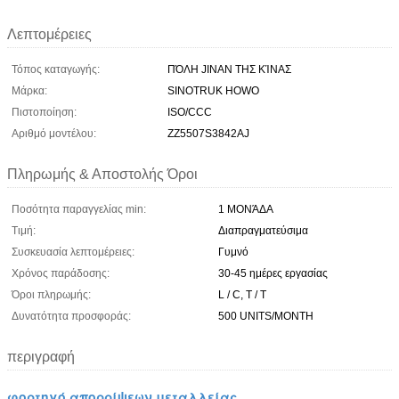
Λεπτομέρειες
Τόπος καταγωγής:
ΠΌΛΗ JINAN ΤΗΣ ΚΊΝΑΣ
Μάρκα:
SINOTRUK HOWO
Πιστοποίηση:
ISO/CCC
Αριθμό μοντέλου:
ZZ5507S3842AJ
Πληρωμής & Αποστολής Όροι
Ποσότητα παραγγελίας min:
1 ΜΟΝΆΔΑ
Τιμή:
Διαπραγματεύσιμα
Συσκευασία λεπτομέρειες:
Γυμνό
Χρόνος παράδοσης:
30-45 ημέρες εργασίας
Όροι πληρωμής:
L / C, T / T
Δυνατότητα προσφοράς:
500 UNITS/MONTH
περιγραφή
φορτηγό απορρίψεων μεταλλείας