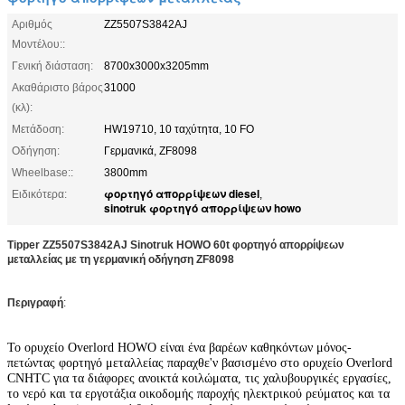
Αριθμός
ZZ5507S3842AJ
Μοντέλου::
Γενική διάσταση:
8700x3000x3205mm
Ακαθάριστο βάρος
31000
(κλ):
Μετάδοση:
HW19710, 10 ταχύτητα, 10 FO
Οδήγηση:
Γερμανικά, ZF8098
Wheelbase::
3800mm
φορτηγό απορρίψεων diesel
Ειδικότερα:
,
sinotruk φορτηγό απορρίψεων howo
Tipper ZZ5507S3842AJ Sinotruk HOWO 60t φορτηγό απορρίψεων
μεταλλείας με τη γερμανική οδήγηση ZF8098
Περιγραφή
:
Το ορυχείο Overlord HOWO είναι ένα βαρέων καθηκόντων μόνος-
πετώντας φορτηγό μεταλλείας παραχθε'ν βασισμένο στο ορυχείο Overlord
CNHTC για τα διάφορες ανοικτά κοιλώματα, τις χαλυβουργικές εργασίες,
το νερό και τα εργοτάξια οικοδομής παροχής ηλεκτρικού ρεύματος και τα