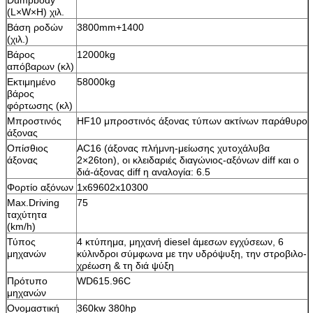
(L×W×H) χιλ.
Βάση ροδών
3800mm+1400
(χιλ.)
Βάρος
12000kg
απόβαρων (κλ)
Εκτιμημένο
58000kg
βάρος
φόρτωσης (κλ)
Μπροστινός
HF10 μπροστινός άξονας τύπων ακτίνων παράθυρο
άξονας
Οπίσθιος
AC16 (άξονας πλήμνη-μείωσης χυτοχάλυβα
άξονας
2×26ton), οι κλειδαριές διαγώνιος-αξόνων diff και ο
διά-άξονας diff η αναλογία: 6.5
Φορτίο αξόνων
1x69602x10300
Max.Driving
75
ταχύτητα
(km/h)
Τύπος
4 κτύπημα, μηχανή diesel άμεσων εγχύσεων, 6
μηχανών
κύλινδροι σύμφωνα με την υδρόψυξη, την στροβιλο-
χρέωση & τη διά ψύξη
Πρότυπο
WD615.96C
μηχανών
Ονομαστική
360kw 380hp