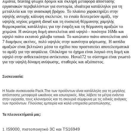
λιμάνια, braving φτωχοί δρόμοι και σκληρή μεταφορά απόστασης
εργασιακών περιβαλλόντων για συντομία, ιδιαίτερα κατάλληλοι για τη
μεταλλεία και την ανασκαφή βράχου. Το πλαίσιο χαρακτηρίζει στην
υψηλής αντοχής κάλυψη σκελετών, το ενιαίο δευτερεύον αμάξι, την
υψηλής ισχύος μηχανή diesel και τη συσκευή θέρμανσης χαμηλής
θερμοκρασίας κατάλληλες για την έναρξη και τη θέρμανση αμαξιών το
χειμώνα. Η ανώτερη δομή αποτελείται από υψηλό - ποιότητα 16Mn και
υψηλό πιάτο εκτατού χάλυβα τοπικά. Το κατώτατο πιάτο αποτελείται από
7 διαμήκεις ακτίνες, πολύ υψηλός στην ικανότητα φόρτωσης. Η ασπίδα
αμαξιών είναι βελτιώνει μέσα το σχέδιο που προστατεύει αποτελεσματικά
το αμάξι για την ασφάλεια. Ολόκληρο το όχημα είναι λογικό στη δομή και
υψηλό στην ανθεκτικότητα αντίκτυπου. Hova172 το σύστημα είναι γνωστό
για την υψηλή δύναμη ανύψωσης, σταθερός και αξιόπιστος.
Συσκευασία:
Η Nude συσκευασία Pack.The των προϊόντων είναι κατάλληλη για τη μεγάλης
απόστασης μεταφορά ωκεάνιος και εσωτερικός. Μας λάβετε τα μέτρα ενάντια
στην υγρασία, τους κλονισμούς και τη σκουριά σύμφωνα με τις ειδικές ανάγκες
των προϊόντων.
Πλούσιες εμπειρία και καλά υπηρεσία μεταπώλησης.
Τα πλεονεκτήματά μας:
IS9000, πιστοποιητικό 3C και TS16949
1.