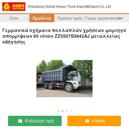
Shandong Global Heavy Truck Import&Export Co.,Ltd
Σπίτι
Προϊόντα
Περίπου εμείς
Γύρος εργοστασίων
>>
Γερμανικά οχήματα πολλαπλών χρήσεων φορτηγό
απορρίψεων 60 τόνου ZZ5507S3842AJ μεταλλείας
οδήγησης
Καλύτερη τιμή
επαφή