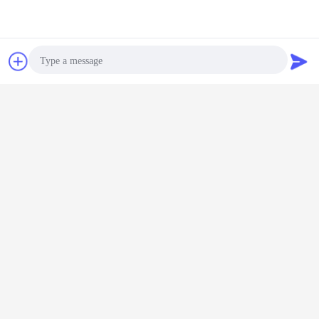
φορτηγό απορρίψεων diesel
Ετικέττες:
,
συζήτηση
Ζητήστε ένα
sinotruk φορτηγό απορρίψεων howo
,
Φορτηγό απορρίψεων μεταλλείας HOWO
απόσπασμα
Αποκτήστε την καλύτερη τιμή για
Photo
Γερμανικά οχήματα πολλαπλών
Video Call
χρήσεων φορτηγό απορρίψεων
60 τόνου ZZ5507S3842AJ
Audio Call
μεταλλείας οδήγησης
Να συνεχίσει
φορτηγό απορρίψεων μεταλλείας
Περισσότεροι