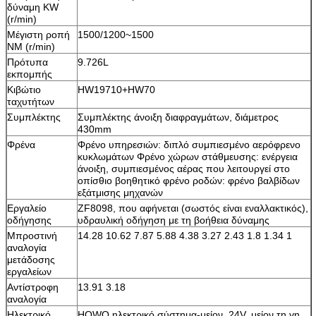
δύναμη KW
(r/min)
Μέγιστη ροπή
1500/1200~1500
NM (r/min)
Πρότυπα
9.726L
εκπομπής
Κιβώτιο
HW19710+HW70
ταχυτήτων
Συμπλέκτης
Συμπλέκτης άνοιξη διαφραγμάτων, διάμετρος
430mm
Φρένα
Φρένο υπηρεσιών: διπλό συμπιεσμένο αερόφρενο
κυκλωμάτων Φρένο χώρων στάθμευσης: ενέργεια
άνοιξη, συμπιεσμένος αέρας που λειτουργεί στο
οπίσθιο βοηθητικό φρένο ροδών: φρένο βαλβίδων
εξάτμισης μηχανών
Εργαλείο
ZF8098, που αφήνεται (σωστός είναι εναλλακτικός),
οδήγησης
υδραυλική οδήγηση με τη βοήθεια δύναμης
Μπροστινή
14.28 10.62 7.87 5.88 4.38 3.27 2.43 1.8 1.34 1
αναλογία
μετάδοσης
εργαλείων
Αντίστροφη
13.91 3.18
αναλογία
Ηλεκτρικό
HOWO ηλεκτρικό σύστημα-μείον, 24V, μείον τη γη