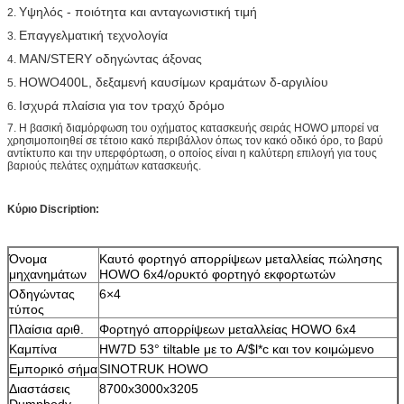
Υψηλός - ποιότητα και ανταγωνιστική τιμή
2.
Επαγγελματική τεχνολογία
3.
MAN/STERY οδηγώντας άξονας
4.
HOWO400L, δεξαμενή καυσίμων κραμάτων δ-αργιλίου
5.
Ισχυρά πλαίσια για τον τραχύ δρόμο
6.
7.
Η βασική διαμόρφωση του οχήματος κατασκευής σειράς HOWO μπορεί να
χρησιμοποιηθεί σε τέτοιο κακό περιβάλλον όπως τον κακό οδικό όρο, το βαρύ
αντίκτυπο και την υπερφόρτωση, ο οποίος είναι η καλύτερη επιλογή για τους
βαριούς πελάτες οχημάτων κατασκευής.
Κύριο Discription:
Όνομα
Καυτό φορτηγό απορρίψεων μεταλλείας πώλησης
μηχανημάτων
HOWO 6x4/ορυκτό φορτηγό εκφορτωτών
Οδηγώντας
6×4
τύπος
Πλαίσια αριθ.
Φορτηγό απορρίψεων μεταλλείας HOWO 6x4
Καμπίνα
HW7D 53° tiltable με το A/$l*c και τον κοιμώμενο
Εμπορικό σήμα
SINOTRUK HOWO
Διαστάσεις
8700x3000x3205
Dumpbody