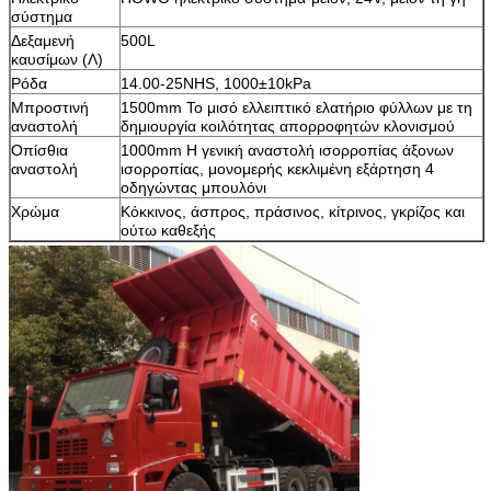
σύστημα
Δεξαμενή
500L
καυσίμων (Λ)
Ρόδα
14.00-25NHS, 1000±10kPa
Μπροστινή
1500mm Το μισό ελλειπτικό ελατήριο φύλλων με τη
αναστολή
δημιουργία κοιλότητας απορροφητών κλονισμού
Οπίσθια
1000mm Η γενική αναστολή ισορροπίας άξονων
αναστολή
ισορροπίας, μονομερής κεκλιμένη εξάρτηση 4
οδηγώντας μπουλόνι
Χρώμα
Κόκκινος, άσπρος, πράσινος, κίτρινος, γκρίζος και
ούτω καθεξής