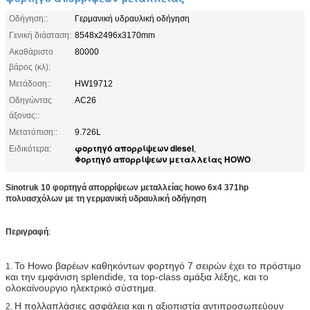
Οδήγηση::
Γερμανική υδραυλική οδήγηση
Γενική διάσταση:
8548x2496x3170mm
Ακαθάριστο
80000
βάρος (κλ):
Μετάδοση::
HW19712
Οδηγώντας
AC26
άξονας::
Μετατόπιση::
9.726L
φορτηγό απορρίψεων diesel
Ειδικότερα:
,
Φορτηγό απορρίψεων μεταλλείας HOWO
Sinotruk 10 φορτηγά απορρίψεων μεταλλείας howo 6x4 371hp
πολυασχόλων με τη γερμανική υδραυλική οδήγηση
Περιγραφή
:
Το Howo βαρέων καθηκόντων φορτηγό 7 σειρών έχει το πρόστιμο
1.
και την εμφάνιση splendide, τα top-class αμάξια λέξης, και το
ολοκαίνουργιο ηλεκτρικό σύστημα.
Η πολλαπλάσιες ασφάλεια και η αξιοπιστία αντιπροσωπεύουν
2.