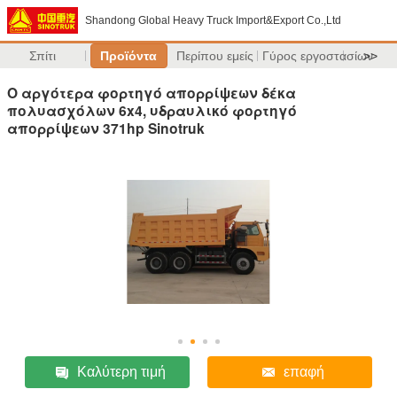
Shandong Global Heavy Truck Import&Export Co.,Ltd
Σπίτι
Προϊόντα
Περίπου εμείς
Γύρος εργοστασίων
>>
Ο αργότερα φορτηγό απορρίψεων δέκα
πολυασχόλων 6x4, υδραυλικό φορτηγό
απορρίψεων 371hp Sinotruk
Καλύτερη τιμή
επαφή