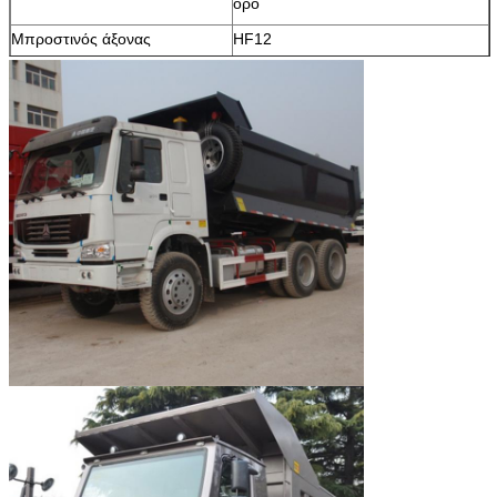
όρο
Μπροστινός άξονας
HF12
Οδηγώντας άξονας
AC26
Οδήγηση
ZF8118 γερμανική υδραυλική
οδήγηση με τη βοήθεια δύναμης
(LHD)
Αναστολή
ενισχυμένος
Μετάδοση
Κιβώτιο ταχυτήτων ταχύτητας
HW19712 SINOTRUK 12
Ρόδα
14.00-25 10pcs, με μια εφεδρική
ρόδα
Όγκος της δεξαμενής καυσίμων
500L
Εσωτερικές διαστάσεις
5800x3100x1700 χιλ.
μεταφορών
Πάχος χάλυβα της μεταφοράς
Πάτωμα: 12mm, πλευρά: 10mm
Ύφος ανύψωσης
Μπροστινός ανελκυστήρας, κινεζικό
σύστημα