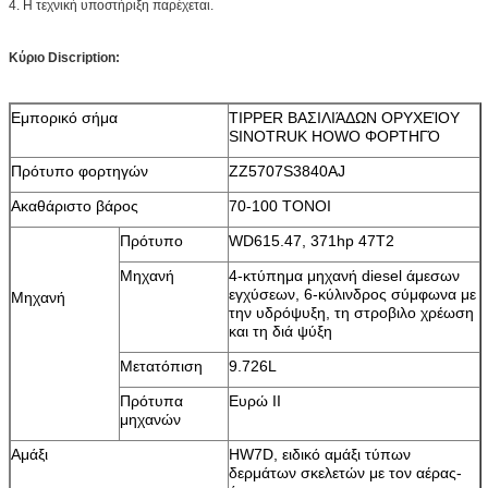
4.
Η τεχνική υποστήριξη παρέχεται.
Κύριο Discription:
Εμπορικό σήμα
TIPPER ΒΑΣΙΛΙΆΔΩΝ ΟΡΥΧΕΊΟΥ
SINOTRUK HOWO ΦΟΡΤΗΓΌ
Πρότυπο φορτηγών
ZZ5707S3840AJ
Ακαθάριστο βάρος
70-100 ΤΟΝΟΙ
Πρότυπο
WD615.47, 371hp 47T2
Μηχανή
4-κτύπημα μηχανή diesel άμεσων
εγχύσεων, 6-κύλινδρος σύμφωνα με
Μηχανή
την υδρόψυξη, τη στροβιλο χρέωση
και τη διά ψύξη
Μετατόπιση
9.726L
Πρότυπα
Ευρώ ΙΙ
μηχανών
Αμάξι
HW7D, ειδικό αμάξι τύπων
δερμάτων σκελετών με τον αέρας-