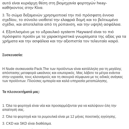
αυτό είναι κυριάρχη θέση στη βιομηχανία φορτηγών heay-
καθήκοντος στην Κίνα.
Το σώμα δεξαμενών χρησιμοποιεί την πιό πρόσφατη έννοια
3.
σχεδίου, το σύνολο υιοθετεί την ελαφριά δομή και το βελτιωμένο
σχέδιο, και αποτελείται από τη ρύπανση, και την υψηλή ασφάλεια.
Εξοπλισμένο με το υδραυλικό systerm Hayward είναι το πιό
4.
πρόσφατο προϊόν με τα χαρακτηριστικά γνωρίσματα της αξίας για τα
χρήματα και την ασφάλεια και την αξιοπιστία τον τελευταίο καιρό.
Συσκευασία:
Η Nude συσκευασία Pack.The των προϊόντων είναι κατάλληλη για τη μεγάλης
απόστασης μεταφορά ωκεάνιος και εσωτερικός. Μας λάβετε τα μέτρα ενάντια
στην υγρασία, τους κλονισμούς και τη σκουριά σύμφωνα με τις ειδικές ανάγκες
των προϊόντων.
Πλούσιες εμπειρία και καλά υπηρεσία μεταπώλησης.
Τα πλεονεκτήματά μας:
1.
Όλα τα φορτηγά είναι νέα και προσαρμόζονται για να καλύψουν όλη την
απαίτησή σας.
2.
Όλα τα φορτηγά και τα ρυμουλκά είναι με 12 μήνες ποιοτικής εγγύησης.
3.
CKD και SKD είναι διαθέσιμα.