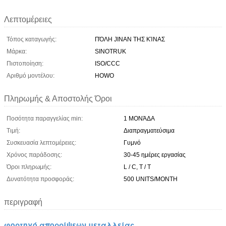
Λεπτομέρειες
Τόπος καταγωγής:
ΠΌΛΗ JINAN ΤΗΣ ΚΊΝΑΣ
Μάρκα:
SINOTRUK
Πιστοποίηση:
ISO/CCC
Αριθμό μοντέλου:
HOWO
Πληρωμής & Αποστολής Όροι
Ποσότητα παραγγελίας min:
1 ΜΟΝΆΔΑ
Τιμή:
Διαπραγματεύσιμα
Συσκευασία λεπτομέρειες:
Γυμνό
Χρόνος παράδοσης:
30-45 ημέρες εργασίας
Όροι πληρωμής:
L / C, T / T
Δυνατότητα προσφοράς:
500 UNITS/MONTH
περιγραφή
φορτηγό απορρίψεων μεταλλείας