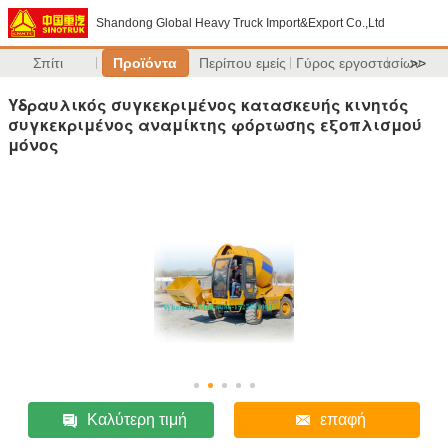
Shandong Global Heavy Truck Import&Export Co.,Ltd
Σπίτι
Προϊόντα
Περίπου εμείς
Γύρος εργοστασίων
>>
Υδραυλικός συγκεκριμένος κατασκευής κινητός
συγκεκριμένος αναμίκτης φόρτωσης εξοπλισμού
μόνος
Καλύτερη τιμή
επαφή