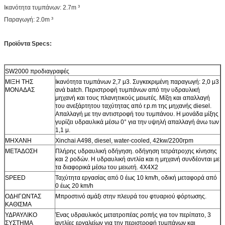
Ικανότητα τυμπάνων: 2.7m ³
Παραγωγή: 2.0m ³
Προϊόντα Specs:
SW2000 προδιαγραφές
ΜΙΞΗ ΤΗΣ
Ικανότητα τυμπάνων 2,7 μ3. Συγκεκριμένη παραγωγή: 2,0 μ3
ΜΟΝΑΔΑΣ
ανά batch. Περιστροφή τυμπάνων από την υδραυλική
μηχανή και τους πλανητικούς μειωτές. Μίξη και απαλλαγή
του ανεξάρτητου ταχύτητας από r.p.m της μηχανής diesel.
Απαλλαγή με την αντιστροφή του τυμπάνου. Η μονάδα μίξης
γυρίζει υδραυλικά μέσω 0° για την υψηλή απαλλαγή άνω των
1,1 μ.
ΜΗΧΑΝΗ
Xinchai A498, diesel, water-cooled, 42kw/2200rpm
ΜΕΤΑΔΟΣΗ
Πλήρης υδραυλική οδήγηση. οδήγηση τετράτροχης κίνησης
και 2 ροδών. Η υδραυλική αντλία και η μηχανή συνδέονται με
τα διαφορικά μέσω του μειωτή. 4X4X2
SPEED
Ταχύτητα εργασίας από 0 έως 10 km/h, οδική μεταφορά από
0 έως 20 km/h
ΟΔΗΓΩΝΤΑΣ
Μπροστινό αμάξι στην πλευρά του φτυαριού φόρτωσης.
ΚΑΘΙΣΜΑ
ΥΔΡΑΥΛΙΚΟ
Ένας υδραυλικός μετατροπέας ροπής για τον περίπατο, 3
ΣΥΣΤΗΜΑ
αντλίες εργαλείων για την περιστροφή τυμπάνων και