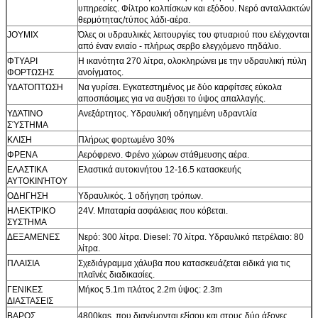
υπηρεσίες. Φίλτρο κολπίσκων και εξόδου. Νερό ανταλλακτών
θερμότητας/τύπος λάδι-αέρα.
JOYMIX
Όλες οι υδραυλικές λειτουργίες του φτυαριού που ελέγχονται
από έναν ενιαίο - πλήρως σερβο ελεγχόμενο πηδάλιο.
ΦΤΥΑΡΙ
Η ικανότητα 270 λίτρα, ολοκληρώνει με την υδραυλική πύλη
ΦΟΡΤΩΣΗΣ
ανοίγματος.
ΥΔΑΤΟΠΤΩΣΗ
Να γυρίσει. Εγκατεστημένος με δύο καρφίτσες εύκολα
αποσπάσιμες για να αυξήσει το ύψος απαλλαγής.
ΥΔΆΤΙΝΟ
Ανεξάρτητος. Υδραυλική οδηγημένη υδραντλία
ΣΎΣΤΗΜΑ
ΚΛΙΣΗ
Πλήρως φορτωμένο 30%
ΦΡΕΝΑ
Αερόφρενο. Φρένο χώρων στάθμευσης αέρα.
ΕΛΑΣΤΙΚΑ
Ελαστικά αυτοκινήτου 12-16.5 κατασκευής
ΑΥΤΟΚΙΝΉΤΟΥ
ΟΔΗΓΗΣΗ
Υδραυλικός. 1 οδήγηση τρόπων.
ΗΛΕΚΤΡΙΚΟ
24V. Μπαταρία ασφάλειας που κόβεται.
ΣΥΣΤΗΜΑ
ΔΕΞΑΜΕΝΕΣ
Νερό: 300 λίτρα. Diesel: 70 λίτρα. Υδραυλικό πετρέλαιο: 80
λίτρα.
ΠΛΑΙΣΙΑ
Σχεδιάγραμμα χάλυβα που κατασκευάζεται ειδικά για τις
πλαϊνές διαδικασίες.
ΓΕΝΙΚΕΣ
Μήκος 5.1m πλάτος 2.2m ύψος: 2.3m
ΔΙΑΣΤΑΣΕΙΣ
ΒΑΡΟΣ
4800kgs, που διανέμονται εξίσου και στους δύο άξονες