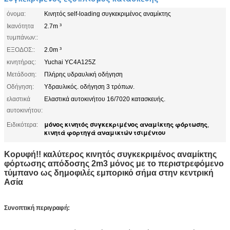
όνομα:
Κινητός self-loading συγκεκριμένος αναμίκτης
Ικανότητα
2.7m ³
τυμπάνων::
ΕΞΟΔΟΣ::
2.0m ³
κινητήρας:
Yuchai YC4A125Z
Μετάδοση:
Πλήρης υδραυλική οδήγηση
Οδήγηση:
Υδραυλικός. οδήγηση 3 τρόπων.
ελαστικά
Ελαστικά αυτοκινήτου 16/7020 κατασκευής.
αυτοκινήτου:
μόνος κινητός συγκεκριμένος αναμίκτης φόρτωσης
Ειδικότερα:
,
κινητά φορτηγά αναμικτών τσιμέντου
Κορυφή!! καλύτερος κινητός συγκεκριμένος αναμίκτης
φόρτωσης απόδοσης 2m3 μόνος με το περιστρεφόμενο
τύμπανο ως δημοφιλές εμπορικό σήμα στην κεντρική
Ασία
Συνοπτική περιγραφή: