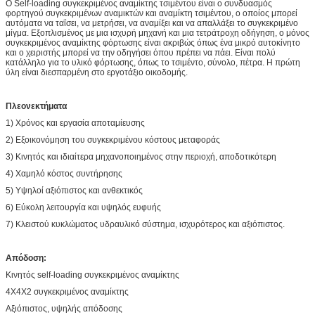
Ο Self-loading συγκεκριμένος αναμίκτης τσιμέντου είναι ο συνδυασμός
φορτηγού συγκεκριμένων αναμικτών και αναμίκτη τσιμέντου, ο οποίος μπορεί
αυτόματα να ταΐσει, να μετρήσει, να αναμίξει και να απαλλάξει το συγκεκριμένο
μίγμα. Εξοπλισμένος με μια ισχυρή μηχανή και μια τετράτροχη οδήγηση, ο μόνος
συγκεκριμένος αναμίκτης φόρτωσης είναι ακριβώς όπως ένα μικρό αυτοκίνητο
και ο χειριστής μπορεί να την οδηγήσει όπου πρέπει να πάει. Είναι πολύ
κατάλληλο για το υλικό φόρτωσης, όπως το τσιμέντο, σύνολο, πέτρα. Η πρώτη
ύλη είναι διεσπαρμένη στο εργοτάξιο οικοδομής.
Πλεονεκτήματα
1) Χρόνος και εργασία αποταμίευσης
2) Εξοικονόμηση του συγκεκριμένου κόστους μεταφοράς
3) Κινητός και ιδιαίτερα μηχανοποιημένος στην περιοχή, αποδοτικότερη
4) Χαμηλό κόστος συντήρησης
5) Υψηλοί αξιόπιστος και ανθεκτικός
6) Εύκολη λειτουργία και υψηλός ευφυής
7) Κλειστού κυκλώματος υδραυλικό σύστημα, ισχυρότερος και αξιόπιστος.
Απόδοση:
Κινητός self-loading συγκεκριμένος αναμίκτης
4X4X2 συγκεκριμένος αναμίκτης
Αξιόπιστος, υψηλής απόδοσης