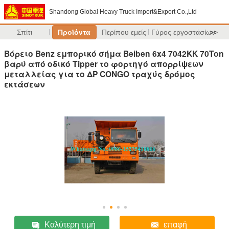
Shandong Global Heavy Truck Import&Export Co.,Ltd
Σπίτι
Προϊόντα
Περίπου εμείς
Γύρος εργοστασίων
>>
Βόρειο Benz εμπορικό σήμα Beiben 6x4 7042KK 70Ton
βαρύ από οδικό Tipper το φορτηγό απορρίψεων
μεταλλείας για το ΔΡ CONGO τραχύς δρόμος
εκτάσεων
Καλύτερη τιμή
επαφή