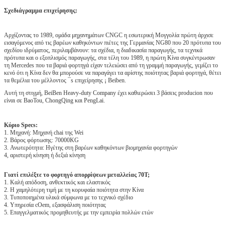
Σχεδιάγραμμα επιχείρησης:
Αρχίζοντας το 1989, ομάδα μηχανημάτων CNGC η εσωτερική Μογγολία πρώτη άρχισε
εισαγόμενος από τις βαρέων καθηκόντων πιέτες της Γερμανίας NG80 που 20 πρότυπα του
σχεδίου ιδρύματος, περιλαμβάνουν: τα σχέδια, η διαδικασία παραγωγής, τα τεχνικά
πρότυπα και ο εξοπλισμός παραγωγής, στα τέλη του 1989, η πρώτη Κίνα συγκέντρωσαν
τη Mercedes που τα βαριά φορτηγά είχαν τελειώσει από τη γραμμή παραγωγής, γεμίζει το
κενό ότι η Κίνα δεν θα μπορούσε να παραγάγει τα αρίστης ποιότητας βαριά φορτηγά, θέτει
τα θεμέλια του μέλλοντος ¯s επιχείρησης ¡ Beiben.
Αυτή τη στιγμή, BeiBen Heavy-duty Company έχει καθιερώσει 3 βάσεις producion που
είναι σε BaoTou, ChongQing και PengLai.
Κύριο Specs:
1. Μηχανή: Μηχανή chai της Wei
2. Βάρος φόρτωσης: 70000KG
3. Ανωτερότητα: Ηγέτης στη βαρέων καθηκόντων βιομηχανία φορτηγών
4, αριστερή κίνηση ή δεξιά κίνηση
Γιατί επιλέξτε το φορτηγό απορρίψεων μεταλλείας 70T;
1. Καλή απόδοση, ανθεκτικός και ελαστικός
2. Η χαμηλότερη τιμή με τη κορυφαία ποιότητα στην Κίνα
3. Τυποποιημένα υλικά σύμφωνα με το τεχνικό σχέδιο
4. Υπηρεσία cOem, εξασφάλιση ποιότητας
5. Επαγγελματικός προμηθευτής με την εμπειρία πολλών ετών