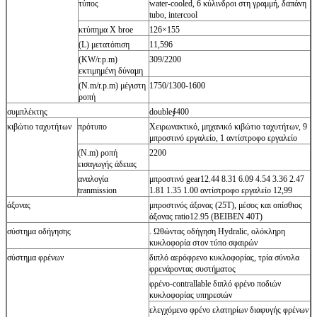
τύπος
water-cooled, 6 κύλινδροι στη γραμμή, δαπάνη
tubo, intercool
κτύπημα Χ broe
126×155
(L) μετατόπιση
11,596
(KW/r.p.m)
309/2200
εκτιμημένη δύναμη
(N.m/r.p.m) μέγιστη
1750/1300-1600
ροπή
συμπλέκτης
double∮400
κιβώτιο ταχυτήτων
πρότυπο
Χειρωνακτικό, μηχανικό κιβώτιο ταχυτήτων, 9
μπροστινό εργαλείο, 1 αντίστροφο εργαλείο
(N.m) ροπή
2200
εισαγωγής άδειας
αναλογία
μπροστινό gear12.44 8.31 6.09 4.54 3.36 2.47
tranmission
1.81 1.35 1.00 αντίστροφο εργαλείο 12,99
άξονας
μπροστινός άξονας (25T), μέσος και οπίσθιος
άξονας ratio12.95 (BEIBEN 40T)
σύστημα οδήγησης
. Ωθώντας οδήγηση Hydralic, ολόκληρη
κυκλοφορία στον τύπο σφαιρών
σύστημα φρένων
διπλό αερόφρενο κυκλοφορίας, τρία σύνολα
φρενάροντας συστήματος
φρένο-contrallable διπλό φρένο ποδιών
κυκλοφορίας υπηρεσιών
ελεγχόμενο φρένο ελατηρίων διαφυγής φρένων