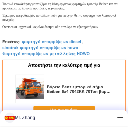
Τακτικά επανάκληση για να ξέρει τη θέση εργασίας φορτηγών τρακτέρ Beiben και να
προσφέρει τις λογικές προτάσεις τεχνολογίας.
Έγκαιρος ανεφοδιασμός ανταλλακτικών για να εγγυηθεί το φορτηγό που λειτουργεί
συνεχώς.
Oversea οι μηχανικοί μας είναι έτοιμοι όλη την ώρα να εξυπηρετήσουν.
φορτηγό απορρίψεων diesel
Ετικέττες:
,
sinotruk φορτηγό απορρίψεων howo
,
Φορτηγό απορρίψεων μεταλλείας HOWO
Αποκτήστε την καλύτερη τιμή για
Βόρειο Benz εμπορικό σήμα
Beiben 6x4 7042KK 70Ton βαρύ
από οδικό Tipper το φορτηγό
απορρίψεων μεταλλείας για το
ΔΡ CONGO τραχύς δρόμος
Να συνεχίσει
εκτάσεων
Mr. Zhang
φορτηγό απορρίψεων μεταλλείας
Περισσότεροι