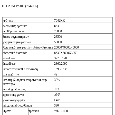
ΠΡΟΔΙΑΓΡΑΦΗ (7042KK)
πρότυπο
7042KK
οδηγώντας πρότυπο
6×4
ακαθάριστο βάρος
70000
βάρος συγκρατήσεων
28500
χωρητικότητα φορτίων
50000
Χωρητικότητα φορτίων αξόνων Frontrear
25000/40000/40000
εξωτερική διάσταση
8630X3600X3950
wheelbase
3775+1700
threadbase
2866/2690
μπροστινή/οπίσθια αναστολή
1590/1535
τοπ ταχύτητα
42
μέγιστη κλίση που αναρριχείται στην
30%
ικανότητα
turnning διάμετρος
≤23
approching γωνία
≥30°
γωνία αναχώρησης
≥40°
min.ground εκκαθάριση
330
μηχανή
πρότυπο
WD12.420