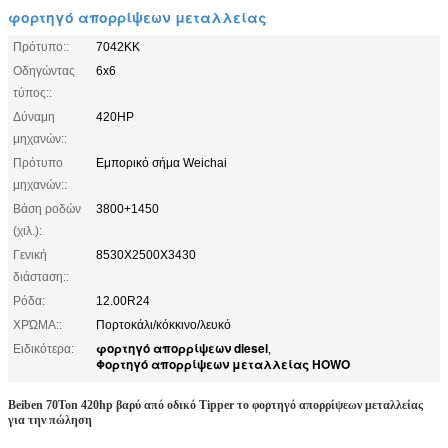
φορτηγό απορρίψεων μεταλλείας
Πρότυπο::
7042KK
Οδηγώντας
6x6
τύπος::
Δύναμη
420HP
μηχανών::
Πρότυπο
Εμπορικό σήμα Weichai
μηχανών::
Βάση ροδών
3800+1450
(χιλ.):
Γενική
8530X2500X3430
διάσταση::
Ρόδα:
12.00R24
ΧΡΏΜΑ::
Πορτοκάλι/κόκκινο/λευκό
φορτηγό απορρίψεων diesel
Ειδικότερα:
,
Φορτηγό απορρίψεων μεταλλείας HOWO
Beiben 70Ton 420hp βαρύ από οδικό Tipper το φορτηγό απορρίψεων μεταλλείας
για την πώληση