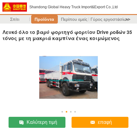
Shandong Global Heavy Truck Import&Export Co.,Ltd
Σπίτι
Προϊόντα
Περίπου εμείς
Γύρος εργοστασίων
>>
Λευκό όλο το βαρύ φορτηγό φορτίου Drive ροδών 35
τόνος με τη μακριά καμπίνα ένας κοιμώμενος
Καλύτερη τιμή
επαφή