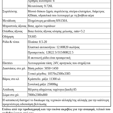
Αριθμός κυλίνδρου: 6
Μετατόπιση: 9.726L
Συμπλέκτης
Μονού δίσκου ξηρός συμπλέκτης σπείρα-ελατηρίων, διάμετρος
420mm, υδραυλικά που λειτουργεί με τη βοήθεια αέρα
Μετάδοση
Πληρέστερη μετάδοση 9JS150A.
Μπροστινός άξονας
Benz, φρένο τυμπάνων
Οπίσθιος άξονας
Benz διπλός άξονας κίνησης μείωσης, ratio=5.2
Οδήγηση
TAS85
Ρόδα & τύποι
Πλαίσια: 8.5-20
Ελαστικό αυτοκινήτου: 12.00R20 σωλήνας
Προαιρετικός: 12R22.5//315/80R22.5
Η ακτινωτή ρόδα είναι προαιρετική
Electrics
Λειτουργούσα τάση: 24V, αρνητικός που στηρίζεται
Διαστάσεις στο χιλ.
Βάση ροδών: 5050+1450
Γενικό μέγεθος: 10576x2500x3385
Βάρος στο κλ
Κράσπεδο. μάζα: 11300 κλ
Συνολική μάζα: 25000kg
Απόδοση
Μέγιστη οδηγώντας ταχύτητα (km/h) 85
Σώμα στο χιλ.
7000x2300x800
Η κατασκευή διατηρεί το δικαίωμα της τεχνικών αλλαγής/της αλλαγής για την καλύτερη
προγενέστερη ειδοποίηση βελτίωσης
Επάνω από την προδιαγραφή και την εικόνα ακριβώς για την αναφορά, τελικό που
επιβεβαιώνεται από μας.