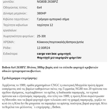
μοντέλο:
NG80B 2638PZ
Οδηγώντας τύπος:
6x4
Δύναμη μηχανών::
380HP
Κιβώτιο ταχυτήτων::
Γρήγορο εμπορικό σήμα
Ταχύτητα κιβωτίων
ταχύτητα 12
εργαλείων:
Χωρητικότητα φορτίων::
25-30t
ΧΡΏΜΑ::
Κόκκινος/πορτοκαλής/άσπρος/μπλε
Ρόδα::
12.00R24
cargo van box φορτηγό
Ειδικότερα:
,
Φορτηγό μεταφορών φορτίου
Beiben 6x4 2638PZ 30τόνος 380hp βαρύς από το επίπεδο φορτηγό κρεβατιών
οδικών εμπορευματοκιβωτίων.
Σχεδιάγραμμα επιχείρησης:
Αρχίζοντας το 1989, ομάδα μηχανημάτων CNGC η εσωτερική Μογγολία πρώτη άρχισε
εισαγόμενος από τις βαρέων καθηκόντων πιέτες της Γερμανίας NG80 που 20 πρότυπα του
σχεδίου ιδρύματος, περιλαμβάνουν: τα σχέδια, η διαδικασία παραγωγής, τα τεχνικά
πρότυπα και ο εξοπλισμός παραγωγής, στα τέλη του 1989, η πρώτη Κίνα συγκέντρωσαν
τη Mercedes που τα βαριά φορτηγά είχαν τελειώσει από τη γραμμή παραγωγής, γεμίζει το
κενό ότι η Κίνα δεν θα μπορούσε να παραγάγει τα αρίστης ποιότητας βαριά φορτηγά, θέτει
τα θεμέλια του μέλλοντος ¯s επιχείρησης ¡ Beiben.