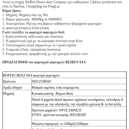
Αυτή τη στιγμή, BeiBen Heavy-duty Company έχει καθιερώσει 3 βάσεις producion που
είναι σε BaoTou, ChongQing και PengLai.
Κύριο Specs:
1. Μηχανή: Μηχανή chai της Wei
2. Βάρος φόρτωσης: 40000kg σε 60000KG
3. Ανωτερότητα: Ηγέτης στη βαρέων καθηκόντων βιομηχανία φορτηγών
4, αριστερή κίνηση ή δεξιά κίνηση
Γιατί επιλέξτε το φορτηγό φορτηγών 6x4;
1. Καλή απόδοση, ανθεκτικός και ελαστικός
2. Η χαμηλότερη τιμή με τη κορυφαία ποιότητα στην Κίνα
3. Τυποποιημένα υλικά σύμφωνα με το τεχνικό σχέδιο
4. Υπηρεσία cOem, εξασφάλιση ποιότητας
5. Επαγγελματικός προμηθευτής με την εμπειρία πολλών ετών
ΠΡΟΔΙΑΓΡΑΦΗ του φορτηγού φορτηγών BEIBEN 6X4
ΒΟΡΕΙΟ BENZ 6X4 φορτηγό φορτηγών
Πρότυπο
ND1255B50J
Αμάξι οδηγού
Μακριά καμπίνα, ένας κοιμώμενος
Μηχανή
Κατασκευαστής: Βόρειο Benz
Diesel 4 μηχανή diesel άμεσων εγχύσεων κτυπήματος, κύλινδρος 6
σύμφωνα με την υδρόψυξη, την στροβιλο-χρέωση & τη διά ψύξη
Πρότυπο μηχανών: WP10.336NE31
ΕΥΡΟ- πρότυπα εκπομπής II/EUROIII
Μέγιστη παραγωγή: το 336hp@2200rpm