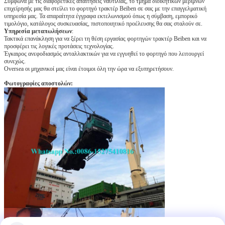
Σύμφωνα με τις διαφορετικές απαιτήσεις ναυτιλίας, το τμήμα διοικητικών μεριμνών
επιχείρησής μας θα στείλει το φορτηγό τρακτέρ Beiben σε σας με την επαγγελματική
υπηρεσία μας. Τα απαραίτητα έγγραφα εκτελωνισμού όπως η σύμβαση, εμπορικό
τιμολόγιο, κατάλογος συσκευασίας, πιστοποιητικό προέλευσης θα σας σταλούν σε.
Υπηρεσία μεταπωλήσεων
:
Τακτικά επανάκληση για να ξέρει τη θέση εργασίας φορτηγών τρακτέρ Beiben και να
προσφέρει τις λογικές προτάσεις τεχνολογίας.
Έγκαιρος ανεφοδιασμός ανταλλακτικών για να εγγυηθεί το φορτηγό που λειτουργεί
συνεχώς.
Oversea οι μηχανικοί μας είναι έτοιμοι όλη την ώρα να εξυπηρετήσουν.
Φωτογραφίες αποστολών: