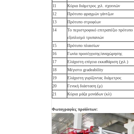
11
Κύρια διάμετρος χιλ. σχοινιών
12
Πρότυπο φραγμών γάντζων
13
Πρότυπο στροφέων
14
Το περιστροφικό επιτραπέζιο πρότυπο
εξοπλισμό τρυπανιών
15
Πρότυπο πλαισίων
16
Γωνία προσέγγισης/αναχώρησης
17
Ελάχιστη επίγεια εκκαθάριση (χιλ.)
18
Μέγιστο gradeability
19
Ελάχιστη γυρίζοντας διάμετρος
20
Γενική διάσταση (μ)
21
Κύρια μάζα μονάδων (κλ)
Φωτογραφίες προϊόντων: