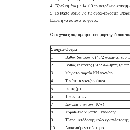
4. Εξοπλισμένο με 14×10 το πετρέλαιο-εσκεμμ
5. Το κύριο φρένο για τις σύρω-εργασίες μπορε
Eaton ή να ποτίσει το φρένο.
Οι τεχνικές παράμετροι του φορτηγού που το
Στοιχείο
Όνομα
1
Βάθος διάτρυσης (41/2 σωλήνας τρυπα
2
Βάθος εξέτασης (31/2 σωλήνας τρυπαν
3
Μέγιστο φορτίο KN γάντζων
4
Ταχύτητα γάντζων (m/s)
5
Ιστός (μ)
6
Τύπος ιστών
7
Δύναμη μηχανών (KW)
8
Υδραυλικό κιβώτιο μετάδοσης
9
Τύπος μετάδοσης καλά εγκατάστασης
10
Διακινούμενο σύστημα