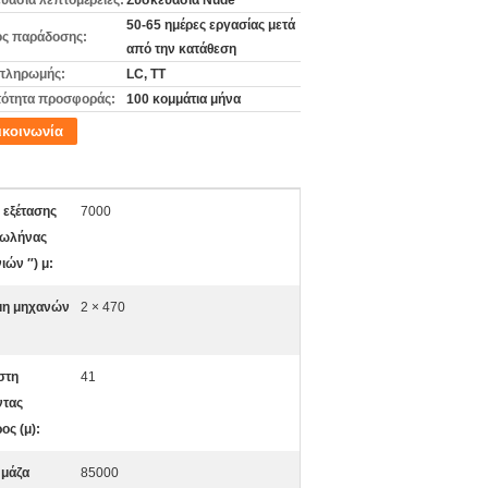
υασία λεπτομέρειες:
Συσκευασία Nude
50-65 ημέρες εργασίας μετά
ς παράδοσης:
από την κατάθεση
πληρωμής:
LC, TT
ότητα προσφοράς:
100 κομμάτια μήνα
ικοινωνία
 εξέτασης
7000
σωλήνας
ιών ″) μ:
μη μηχανών
2 × 470
στη
41
ντας
ος (μ):
 μάζα
85000