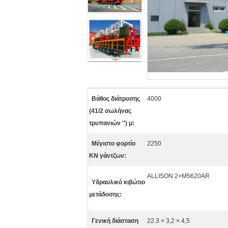
Βάθος διάτρυσης
4000
(41/2 σωλήνας
τρυπανιών ″) μ:
Μέγιστο φορτίο
2250
KN γάντζων:
ALLISON 2×M5620AR
Υδραυλικό κιβώτιο
μετάδοσης:
Γενική διάσταση
22.3 × 3,2 × 4,5