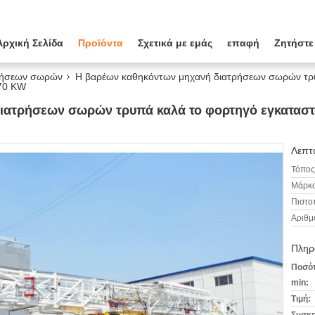
Αρχική Σελίδα
Προϊόντα
Σχετικά με εμάς
επαφή
Ζητήστε
ρήσεων σωρών
Η βαρέων καθηκόντων μηχανή διατρήσεων σωρών τρ
470 KW
ιατρήσεων σωρών τρυπά καλά το φορτηγό εγκατασ
Λεπτο
Τόπος
Μάρκα
Πιστο
Αριθμ
Πληρ
Ποσότ
min:
Τιμή: