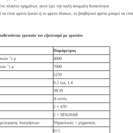
ένο πλαίσιο οχημάτων, αυτό έχει την καλή ανώμαλη δυνατότητα.
ί να είναι φρένο ζωνών ή το φρένο δίσκων, το βοηθητικό φρένο μπορεί να εί
ποθετούνται τρυπούν τον εξοπλισμό με τρυπάνι
Παράμετρος
νιών ″) μ
4000
ιών ″) μ
7000
2250
0,2 έως 1,4
38/39
Α-ιστός
2 × 470
2 × M5620AR
 γεώτρησης διατρήσεων
Υδραυλικός + μηχανικός
6×5