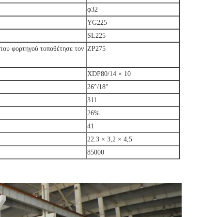
φ32
YG225
SL225
 του φορτηγού τοποθέτησε τον
ZP275
XDP80/14 × 10
26°/18°
311
26%
41
22.3 × 3,2 × 4,5
85000