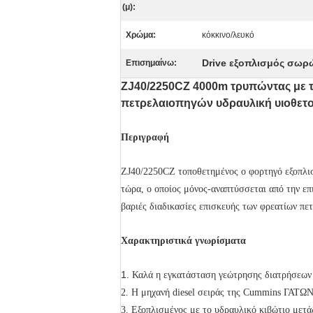
(μ):
Χρώμα:
κόκκινο/λευκό
Drive εξοπλισμός σωρ
Επισημαίνω:
ZJ40/2250CZ 4000m τρυπώντας με 
πετρελαιοπηγών υδραυλική υιοθετο
Περιγραφή
ZJ40/2250CZ τοποθετημένος ο φορτηγό εξοπλισ
τώρα, ο οποίος μόνος-αναπτύσσεται από την επ
βαριές διαδικασίες επισκευής των φρεατίων πετ
Χαρακτηριστικά γνωρίσματα
1.
Καλά η εγκατάσταση γεώτρησης διατρήσεων ε
2. Η μηχανή diesel σειράς της Cummins ΓΑΤΩΝ
3. Εξοπλισμένος με το υδραυλικό κιβώτιο με