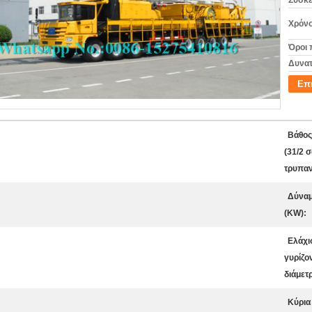
Συσκε
Χρόνο
Όροι 
Δυνατ
Επ
Βάθος
(31/2 
τρυπαν
Δύνα
(KW):
Ελάχι
γυρίζο
διάμετρ
Κύρια