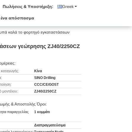
Πωλήσεις & Υποστήριξη:
Greek
 ένα απόσπασμα
υπά καλά το φορτηγό εγκαταστάσεων
τάσεων γεώτρησης ZJ40/2250CZ
μέρειες:
 καταγωγής:
Κίνα
:
SINO Drilling
ποίηση:
CCC/CE/GOST
ό μοντέλου:
ZJ40/2250CZ
ωμής & Αποστολής Όροι:
ητα παραγγελίας
1 κομμάτι
Διαπραγματεύσιμα