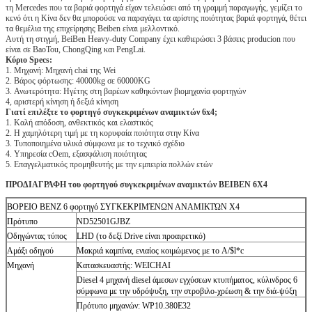
τη Mercedes που τα βαριά φορτηγά είχαν τελειώσει από τη γραμμή παραγωγής, γεμίζει το
κενό ότι η Κίνα δεν θα μπορούσε να παραγάγει τα αρίστης ποιότητας βαριά φορτηγά, θέτει
τα θεμέλια της επιχείρησης Beiben είναι μελλοντικό.
Αυτή τη στιγμή, BeiBen Heavy-duty Company έχει καθιερώσει 3 βάσεις producion που
είναι σε BaoTou, ChongQing και PengLai.
Κύριο Specs:
1. Μηχανή: Μηχανή chai της Wei
2. Βάρος φόρτωσης: 40000kg σε 60000KG
3. Ανωτερότητα: Ηγέτης στη βαρέων καθηκόντων βιομηχανία φορτηγών
4, αριστερή κίνηση ή δεξιά κίνηση
Γιατί επιλέξτε το φορτηγό συγκεκριμένων αναμικτών 6x4;
1. Καλή απόδοση, ανθεκτικός και ελαστικός
2. Η χαμηλότερη τιμή με τη κορυφαία ποιότητα στην Κίνα
3. Τυποποιημένα υλικά σύμφωνα με το τεχνικό σχέδιο
4. Υπηρεσία cOem, εξασφάλιση ποιότητας
5. Επαγγελματικός προμηθευτής με την εμπειρία πολλών ετών
ΠΡΟΔΙΑΓΡΑΦΗ του φορτηγού συγκεκριμένων αναμικτών BEIBEN 6X4
ΒΟΡΕΙΟ BENZ 6 φορτηγό ΣΥΓΚΕΚΡΙΜΈΝΩΝ ΑΝΑΜΙΚΤΏΝ X4
Πρότυπο
ND52501GJBZ
Οδηγώντας τύπος
LHD (το δεξί Drive είναι προαιρετικό)
Αμάξι οδηγού
Μακριά καμπίνα, ενιαίος κοιμώμενος με το A/$l*c
Μηχανή
Κατασκευαστής: WEICHAI
Diesel 4 μηχανή diesel άμεσων εγχύσεων κτυπήματος, κύλινδρος 6
σύμφωνα με την υδρόψυξη, την στροβιλο-χρέωση & την διά-ψύξη
Πρότυπο μηχανών: WP10.380E32