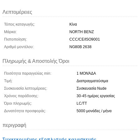
Λεπτομέρειες
Τόπος καταγωγής:
Κίνα
Μάρκα:
NORTH BENZ
Πιστοποίηση:
CCC/CE/ISO9001
Αριθμό μοντέλου:
NG80B 2638
Πληρωμής & Αποστολής Όροι
Ποσότητα παραγγελίας min:
1 ΜΟΝΆΔΑ
Τιμή:
Διαπραγματεύσιμα
Συσκευασία λεπτομέρειες:
Συσκευασία Nude
Χρόνος παράδοσης:
30-45 ημέρες εργασίας
Όροι πληρωμής:
LC/TT
Δυνατότητα προσφοράς:
5000 μονάδες / μήνα
περιγραφή
Συγκεκριμένος εξοπλισμός κατασκευής