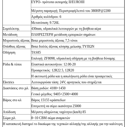
ΕΥΡΟ- πρότυπα εκπομπής II/EUROIII
Μέγιστη παραγωγή: Περιστροφή/λεπτό του 380HP@2200
Αριθμός κυλίνδρου: 6
Μετατόπιση: 9.726L
Συμπλέκτης
430mm, υδραυλικά λειτουργών με τη βοήθεια αέρα
Μετάδοση
ΠΛΗΡΕΣΤΕΡΗ μετάδοση εμπορικών σημάτων.
Μπροστινός άξονας
Benz μπροστινός άξονας 7,5 τόνοι
Οπίσθιος άξονας
Benz διπλός άξονας κίνησης μείωσης ΤΥΠΩΝ
Οδήγηση
TAS85
Επιλογή: ZF8098, υδραυλική οδήγηση με τη βοήθεια δύναμης
Ρόδα & τύποι
Ελαστικά αυτοκινήτου: 12.00-20
Προαιρετικός: 12R22.5, 12R20
Η ακτινωτή ρόδα και η ασωλήνωτη ρόδα είναι προαιρετικές
Electrics
Λειτουργούσα τάση: 24V, αρνητικός που στηρίζεται
Διαστάσεις στο χιλ.
Βάση ροδών: 4100+1450
Γενικό μέγεθος: 9405×2500×4000
Βάρος στο κλ
Βάρος 15155 κράσπεδων
Επιτρεπτή να σύρει ικανότητα 25000
Απόδοση
Μέγιστη οδηγώντας ταχύτητα (km/h) 85
Σώμα χιλ.
8~10 CBM σώμα αναμικτών
Η κατασκευή διατηρεί το δικαίωμα της τεχνικών αλλαγής/της αλλαγής για την καλύτερη