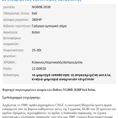
μοντέλο:
NG80B 2638
Οδηγώντας τύπος:
6x6
Δύναμη μηχανών::
380HP
Κιβώτιο ταχυτήτων::
Γρήγορο εμπορικό σήμα
Ικανότητα
8cbm
βυτιοφόρων
αναμικτών::
Χωρητικότητα
25-30t
φορτίων::
ΧΡΏΜΑ::
Κόκκινος/πορτοκαλής/άσπρος/μπλε
Ρόδα::
12.00R20
το φορτηγό τοποθέτησε τη συγκεκριμένη αντλία
Ειδικότερα:
,
κινητά φορτηγά αναμικτών τσιμέντου
Φορτηγό συγκεκριμένων αναμικτών Beiben NG80B 2638P 6x4 8cbm.
Σχεδιάγραμμα επιχείρησης:
Αρχίζοντας το 1989, ομάδα μηχανημάτων CNGC η εσωτερική Μογγολία πρώτη άρχισε
εισαγόμενος από τις βαρέων καθηκόντων πιέτες της Γερμανίας NG80 που 20 πρότυπα του
σχεδίου ιδρύματος, περιλαμβάνουν: τα σχέδια, η διαδικασία παραγωγής, τα τεχνικά
πρότυπα και ο εξοπλισμός παραγωγής, στα τέλη του 1989, η πρώτη Κίνα συγκέντρωσαν