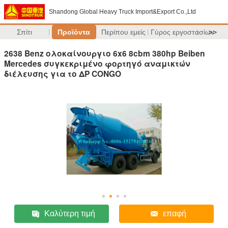
Shandong Global Heavy Truck Import&Export Co.,Ltd
Σπίτι
Προϊόντα
Περίπου εμείς
Γύρος εργοστασίων
>>
2638 Benz ολοκαίνουργιο 6x6 8cbm 380hp Beiben
Mercedes συγκεκριμένο φορτηγό αναμικτών
διέλευσης για το ΔΡ CONGO
Καλύτερη τιμή
επαφή