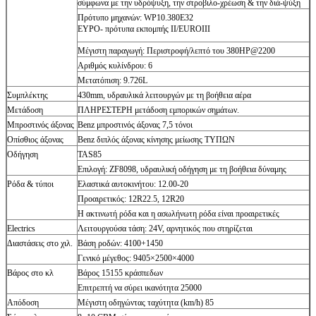
σύμφωνα με την υδρόψυξη, την στροβιλο-χρέωση & την διά-ψύξη
Πρότυπο μηχανών: WP10.380E32
ΕΥΡΟ- πρότυπα εκπομπής II/EUROIII
Μέγιστη παραγωγή: Περιστροφή/λεπτό του 380HP@2200
Αριθμός κυλίνδρου: 6
Μετατόπιση: 9.726L
Συμπλέκτης
430mm, υδραυλικά λειτουργών με τη βοήθεια αέρα
Μετάδοση
ΠΛΗΡΕΣΤΕΡΗ μετάδοση εμπορικών σημάτων.
Μπροστινός άξονας
Benz μπροστινός άξονας 7,5 τόνοι
Οπίσθιος άξονας
Benz διπλός άξονας κίνησης μείωσης ΤΥΠΩΝ
Οδήγηση
TAS85
Επιλογή: ZF8098, υδραυλική οδήγηση με τη βοήθεια δύναμης
Ρόδα & τύποι
Ελαστικά αυτοκινήτου: 12.00-20
Προαιρετικός: 12R22.5, 12R20
Η ακτινωτή ρόδα και η ασωλήνωτη ρόδα είναι προαιρετικές
Electrics
Λειτουργούσα τάση: 24V, αρνητικός που στηρίζεται
Διαστάσεις στο χιλ.
Βάση ροδών: 4100+1450
Γενικό μέγεθος: 9405×2500×4000
Βάρος στο κλ
Βάρος 15155 κράσπεδων
Επιτρεπτή να σύρει ικανότητα 25000
Απόδοση
Μέγιστη οδηγώντας ταχύτητα (km/h) 85