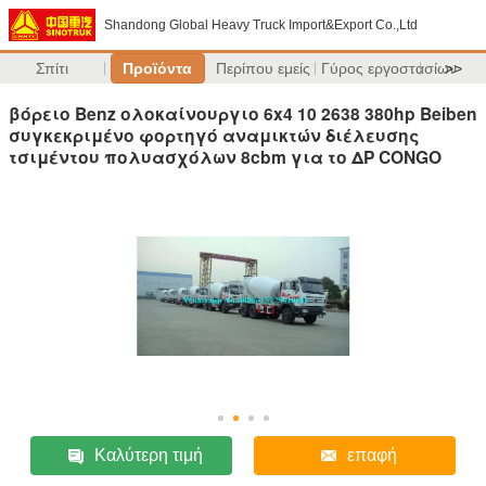
Shandong Global Heavy Truck Import&Export Co.,Ltd
Σπίτι
Προϊόντα
Περίπου εμείς
Γύρος εργοστασίων
>>
βόρειο Benz ολοκαίνουργιο 6x4 10 2638 380hp Beiben
συγκεκριμένο φορτηγό αναμικτών διέλευσης
τσιμέντου πολυασχόλων 8cbm για το ΔΡ CONGO
Καλύτερη τιμή
επαφή