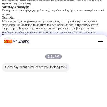
την απαίτηση του πελάτη.
Λειτουργία διαταγής
:
Θα αρχίσουμε την παραγωγή της διαταγής σας μέσα σε 3 ημέρες με τον αυστηρό ποιοτικό
έλεγχο.
Ναυτιλία
:
Σύμφωνα με τις διαφορετικές απαιτήσεις ναυτιλίας, το τμήμα διοικητικών μεριμνών
επιχείρησής μας θα στείλει το φορτηγό τρακτέρ Beiben σε σας με την επαγγελματική
υπηρεσία μας. Τα απαραίτητα έγγραφα εκτελωνισμού όπως η σύμβαση, εμπορικό
τιμολόγιο, κατάλογος συσκευασίας, πιστοποιητικό προέλευσης θα σας σταλούν σε.
Υπηρεσία μεταπωλήσεων
:
Τακτικά επανάκληση για να ξέρει τη θέση εργασίας φορτηγών τρακτέρ Beiben και να
Mr. Zhang
προσφέρει τις λογικές προτάσεις τεχνολογίας.
Έγκαιρος ανεφοδιασμός ανταλλακτικών για να εγγυηθεί το φορτηγό που λειτουργεί
συνεχώς.
Oversea οι μηχανικοί μας είναι έτοιμοι όλη την ώρα να εξυπηρετήσουν.
2:51 PM
Φωτογραφίες αποστολών:
Good day, what product are you looking for?