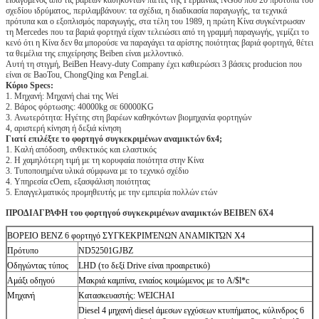
σχεδίου ιδρύματος, περιλαμβάνουν: τα σχέδια, η διαδικασία παραγωγής, τα τεχνικά
πρότυπα και ο εξοπλισμός παραγωγής, στα τέλη του 1989, η πρώτη Κίνα συγκέντρωσαν
τη Mercedes που τα βαριά φορτηγά είχαν τελειώσει από τη γραμμή παραγωγής, γεμίζει το
κενό ότι η Κίνα δεν θα μπορούσε να παραγάγει τα αρίστης ποιότητας βαριά φορτηγά, θέτει
τα θεμέλια της επιχείρησης Beiben είναι μελλοντικό.
Αυτή τη στιγμή, BeiBen Heavy-duty Company έχει καθιερώσει 3 βάσεις producion που
είναι σε BaoTou, ChongQing και PengLai.
Κύριο Specs:
1. Μηχανή: Μηχανή chai της Wei
2. Βάρος φόρτωσης: 40000kg σε 60000KG
3. Ανωτερότητα: Ηγέτης στη βαρέων καθηκόντων βιομηχανία φορτηγών
4, αριστερή κίνηση ή δεξιά κίνηση
Γιατί επιλέξτε το φορτηγό συγκεκριμένων αναμικτών 6x4;
1. Καλή απόδοση, ανθεκτικός και ελαστικός
2. Η χαμηλότερη τιμή με τη κορυφαία ποιότητα στην Κίνα
3. Τυποποιημένα υλικά σύμφωνα με το τεχνικό σχέδιο
4. Υπηρεσία cOem, εξασφάλιση ποιότητας
5. Επαγγελματικός προμηθευτής με την εμπειρία πολλών ετών
ΠΡΟΔΙΑΓΡΑΦΗ του φορτηγού συγκεκριμένων αναμικτών BEIBEN 6X4
ΒΟΡΕΙΟ BENZ 6 φορτηγό ΣΥΓΚΕΚΡΙΜΈΝΩΝ ΑΝΑΜΙΚΤΏΝ X4
Πρότυπο
ND52501GJBZ
Οδηγώντας τύπος
LHD (το δεξί Drive είναι προαιρετικό)
Αμάξι οδηγού
Μακριά καμπίνα, ενιαίος κοιμώμενος με το A/$l*c
Μηχανή
Κατασκευαστής: WEICHAI
Diesel 4 μηχανή diesel άμεσων εγχύσεων κτυπήματος, κύλινδρος 6