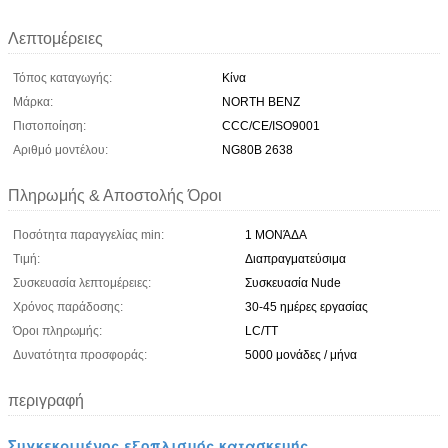
Λεπτομέρειες
Τόπος καταγωγής:
Κίνα
Μάρκα:
NORTH BENZ
Πιστοποίηση:
CCC/CE/ISO9001
Αριθμό μοντέλου:
NG80B 2638
Πληρωμής & Αποστολής Όροι
Ποσότητα παραγγελίας min:
1 ΜΟΝΆΔΑ
Τιμή:
Διαπραγματεύσιμα
Συσκευασία λεπτομέρειες:
Συσκευασία Nude
Χρόνος παράδοσης:
30-45 ημέρες εργασίας
Όροι πληρωμής:
LC/TT
Δυνατότητα προσφοράς:
5000 μονάδες / μήνα
περιγραφή
Συγκεκριμένος εξοπλισμός κατασκευής