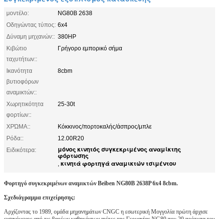
μοντέλο:
NG80B 2638
Οδηγώντας τύπος:
6x4
Δύναμη μηχανών::
380HP
Κιβώτιο
Γρήγορο εμπορικό σήμα
ταχυτήτων::
Ικανότητα
8cbm
βυτιοφόρων
αναμικτών::
Χωρητικότητα
25-30t
φορτίων::
ΧΡΏΜΑ::
Κόκκινος/πορτοκαλής/άσπρος/μπλε
Ρόδα::
12.00R20
μόνος κινητός συγκεκριμένος αναμίκτης
Ειδικότερα:
φόρτωσης
κινητά φορτηγά αναμικτών τσιμέντου
,
Φορτηγό συγκεκριμένων αναμικτών Beiben NG80B 2638P 6x4 8cbm.
Σχεδιάγραμμα επιχείρησης:
Αρχίζοντας το 1989, ομάδα μηχανημάτων CNGC η εσωτερική Μογγολία πρώτη άρχισε
εισαγόμενος από τις βαρέων καθηκόντων πιέτες της Γερμανίας NG80 που 20 πρότυπα του