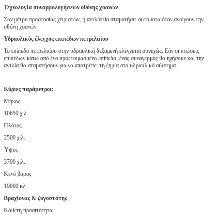
Τεχνολογία συναρμολογήσεων οθόνης χοανών
Σαν μέτρο προστασίας χειριστών, η αντλία θα σταματήσει αυτόματα όταν ανοίγουν την
οθόνη χοανών.
Υδραυλικός έλεγχος επιπέδων πετρελαίου
Το επίπεδο πετρελαίου στην υδραυλική δεξαμενή ελέγχεται συνεχώς. Εάν οι πτώσεις
επιπέδων κάτω από ένα προετοιμασμένο επίπεδο, ένας συναγερμός θα ηχήσουν και την
αντλία θα σταματήσουν για να αποτρέπει τη ζημία στο υδραυλικό σύστημα.
Κύριες παράμετροι:
Μήκος
10650 χιλ.
Πλάτος
2500 χιλ.
Ύψος
3700 χιλ.
Κενό βάρος
19000 κλ
Βραχίονας & ζυγοστάτης
Κάθετη προσιτότητα