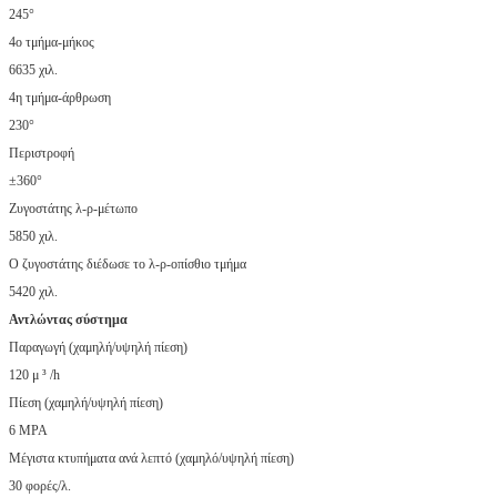
245°
4ο τμήμα-μήκος
6635 χιλ.
4η τμήμα-άρθρωση
230°
Περιστροφή
±360°
Ζυγοστάτης λ-ρ-μέτωπο
5850 χιλ.
Ο ζυγοστάτης διέδωσε το λ-ρ-οπίσθιο τμήμα
5420 χιλ.
Αντλώντας σύστημα
Παραγωγή (χαμηλή/υψηλή πίεση)
120 μ ³ /h
Πίεση (χαμηλή/υψηλή πίεση)
6 MPA
Μέγιστα κτυπήματα ανά λεπτό (χαμηλό/υψηλή πίεση)
30 φορές/λ.