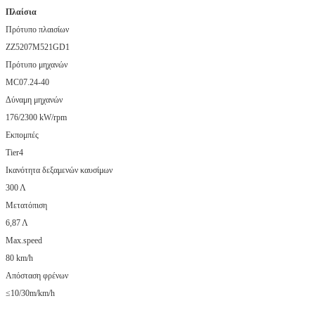
Πλαίσια
Πρότυπο πλαισίων
ZZ5207M521GD1
Πρότυπο μηχανών
MC07.24-40
Δύναμη μηχανών
176/2300 kW/rpm
Εκπομπές
Tier4
Ικανότητα δεξαμενών καυσίμων
300 Λ
Μετατόπιση
6,87 Λ
Max.speed
80 km/h
Απόσταση φρένων
≤10/30m/km/h