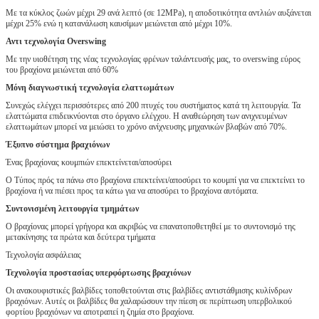
Με τα κύκλος ζωών μέχρι 29 ανά λεπτό (σε 12MPa), η αποδοτικότητα αντλιών αυξάνεται
μέχρι 25% ενώ η κατανάλωση καυσίμων μειώνεται από μέχρι 10%.
Αντι τεχνολογία Overswing
Με την υιοθέτηση της νέας τεχνολογίας φρένων ταλάντευσής μας, το overswing εύρος
του βραχίονα μειώνεται από 60%
Μόνη διαγνωστική τεχνολογία ελαττωμάτων
Συνεχώς ελέγχει περισσότερες από 200 πτυχές του συστήματος κατά τη λειτουργία. Τα
ελαττώματα επιδεικνύονται στο όργανο ελέγχου. Η αναθεώρηση των ανιχνευμένων
ελαττωμάτων μπορεί να μειώσει το χρόνο ανίχνευσης μηχανικών βλαβών από 70%.
Έξυπνο σύστημα βραχιόνων
Ένας βραχίονας κουμπιών επεκτείνεται/αποσύρει
Ο Τύπος πρός τα πάνω στο βραχίονα επεκτείνει/αποσύρει το κουμπί για να επεκτείνει το
βραχίονα ή να πιέσει προς τα κάτω για να αποσύρει το βραχίονα αυτόματα.
Συντονισμένη λειτουργία τμημάτων
Ο βραχίονας μπορεί γρήγορα και ακριβώς να επανατοποθετηθεί με το συντονισμό της
μετακίνησης τα πρώτα και δεύτερα τμήματα
Τεχνολογία ασφάλειας
Τεχνολογία προστασίας υπερφόρτωσης βραχιόνων
Οι ανακουφιστικές βαλβίδες τοποθετούνται στις βαλβίδες αντιστάθμισης κυλίνδρων
βραχιόνων. Αυτές οι βαλβίδες θα χαλαρώσουν την πίεση σε περίπτωση υπερβολικού
φορτίου βραχιόνων να αποτραπεί η ζημία στο βραχίονα.