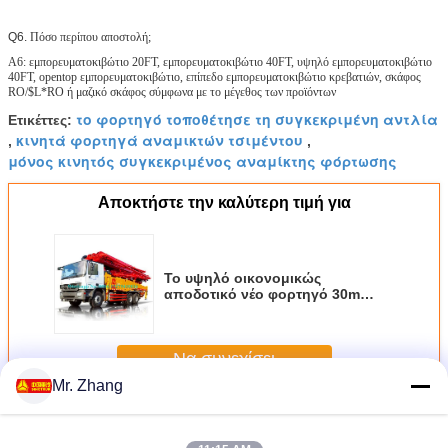
Q6.
Πόσο περίπου αποστολή;
A6: εμπορευματοκιβώτιο 20FT, εμπορευματοκιβώτιο 40FT, υψηλό εμπορευματοκιβώτιο
40FT, opentop εμπορευματοκιβώτιο, επίπεδο εμπορευματοκιβώτιο κρεβατιών, σκάφος
RO/$L*RO ή μαζικό σκάφος σύμφωνα με το μέγεθος των προϊόντων
το φορτηγό τοποθέτησε τη συγκεκριμένη αντλία
Ετικέττες:
κινητά φορτηγά αναμικτών τσιμέντου
,
,
μόνος κινητός συγκεκριμένος αναμίκτης φόρτωσης
Αποκτήστε την καλύτερη τιμή για
Το υψηλό οικονομικώς
αποδοτικό νέο φορτηγό 30m
SANY τοποθέτησε την πώληση
συγκεκριμένων αντλιών με την
παραγωγή SYM5190THBDZ 120m
Να συνεχίσει
³ /h
Mr. Zhang
Συγκεκριμένος εξοπλισμός κατασκευής
Περισσότεροι