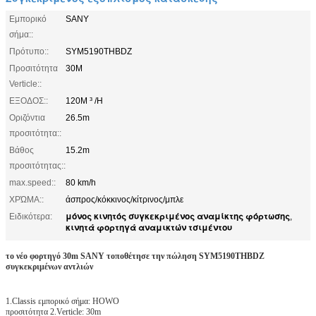
Εμπορικό
SANY
σήμα::
Πρότυπο::
SYM5190THBDZ
Προσιτότητα
30M
Verticle::
ΕΞΟΔΟΣ::
120M ³ /H
Οριζόντια
26.5m
προσιτότητα::
Βάθος
15.2m
προσιτότητας::
max.speed::
80 km/h
ΧΡΏΜΑ::
άσπρος/κόκκινος/κίτρινος/μπλε
μόνος κινητός συγκεκριμένος αναμίκτης φόρτωσης
Ειδικότερα:
,
κινητά φορτηγά αναμικτών τσιμέντου
το νέο φορτηγό 30m SANY τοποθέτησε την πώληση SYM5190THBDZ
συγκεκριμένων αντλιών
1.Classis εμπορικό σήμα: HOWO
προσιτότητα 2.Verticle: 30m