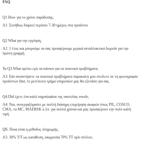
FAQ
Q1.How για το χρόνο παράδοσης;
Α1: Συνήθως διαρκεί περίπου 7-30 ημέρες στα προϊόντα.
Q2.What για την εγγύηση;
A2: 1 έτος και μπορούμε να σας προσφέρουμε μερικά ανταλλακτικά δωρεάν για την
πρώτη γραμμή.
Τα Q3.What πρέπει εγώ να κάνουν για τα ποιοτικά προβλήματα;
A3: Εάν συναντήσετε τα ποιοτικά προβλήματα παρακαλώ μου στείλετε σε τη φωτογραφία
προϊόντων fitst, το μετέπειτα τμήμα υπηρεσιών μας θα εξετάσει για σας.
Q4.Did έχετε ένα καλό orgonization της ναυτιλίας vessle;
A4: Ναι, συνεργαζόμαστε με πολλή διάσημη επιχείρηση σκαφών όπως PIL, COSCO,
CMA, τα MC, MAERSK κ.λπ. για πολλά χρόνια και μας προσφέρουν την πολύ καλή
τιμή.
Q5.
Ποια είναι η μέθοδος πληρωμής;
A5: 30% T/T ως κατάθεση, ισορροπία 70% TT πρίν στέλνει.