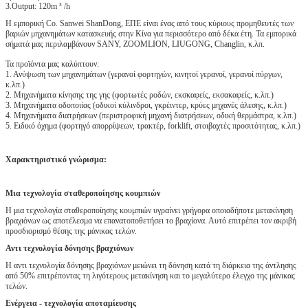
3.Output: 120m ³ /h
Η εμπορική Co. Sanwei ShanDong, ΕΠΕ είναι ένας από τους κύριους προμηθευτές των
βαριών μηχανημάτων κατασκευής στην Κίνα για περισσότερο από δέκα έτη. Τα εμπορικά
σήματά μας περιλαμβάνουν SANY, ZOOMLION, LIUGONG, Changlin, κ.λπ.
Τα προϊόντα μας καλύπτουν:
1. Ανύψωση των μηχανημάτων (γερανοί φορτηγών, κινητοί γερανοί, γερανοί πύργων,
κ.λπ.)
2. Μηχανήματα κίνησης της γης (φορτωτές ροδών, εκσκαφείς, εκσακαφείς, κ.λπ.)
3. Μηχανήματα οδοποιίας (οδικοί κύλινδροι, γκρέιντερ, κρύες μηχανές άλεσης, κ.λπ.)
4. Μηχανήματα διατρήσεων (περιστροφική μηχανή διατρήσεων, οδική θερμάστρα, κ.λπ.)
5. Ειδικό όχημα (φορτηγό απορρίψεων, τρακτέρ, forklift, στοιβαχτές προσιτότητας, κ.λπ.)
Χαρακτηριστικό γνώρισμα:
Μια τεχνολογία σταθεροποίησης κουμπιών
Η μια τεχνολογία σταθεροποίησης κουμπιών υγραίνει γρήγορα οποιαδήποτε μετακίνηση
βραχιόνων ως αποτέλεσμα να επανατοποθετήσει το βραχίονα. Αυτό επιτρέπει τον ακριβή
προσδιορισμό θέσης της μάνικας τελών.
Αντι τεχνολογία δόνησης βραχιόνων
Η αντι τεχνολογία δόνησης βραχιόνων μειώνει τη δόνηση κατά τη διάρκεια της άντλησης
από 50% επιτρέποντας τη λιγότερους μετακίνηση και το μεγαλύτερο έλεγχο της μάνικας
τελών.
Ενέργεια - τεχνολογία αποταμίευσης