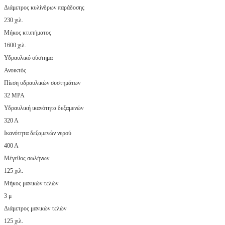
Διάμετρος κυλίνδρων παράδοσης
230 χιλ.
Μήκος κτυπήματος
1600 χιλ.
Υδραυλικό σύστημα
Ανοικτός
Πίεση υδραυλικών συστημάτων
32 MPA
Υδραυλική ικανότητα δεξαμενών
320 Λ
Ικανότητα δεξαμενών νερού
400 Λ
Μέγεθος σωλήνων
125 χιλ.
Μήκος μανικών τελών
3 μ
Διάμετρος μανικών τελών
125 χιλ.