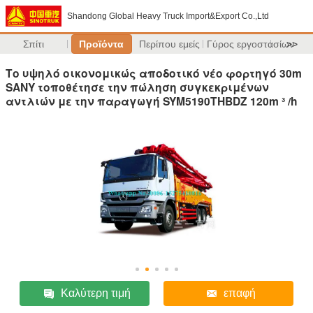
Shandong Global Heavy Truck Import&Export Co.,Ltd
Σπίτι
Προϊόντα
Περίπου εμείς
Γύρος εργοστασίων
>>
Το υψηλό οικονομικώς αποδοτικό νέο φορτηγό 30m
SANY τοποθέτησε την πώληση συγκεκριμένων
αντλιών με την παραγωγή SYM5190THBDZ 120m ³ /h
Καλύτερη τιμή
επαφή