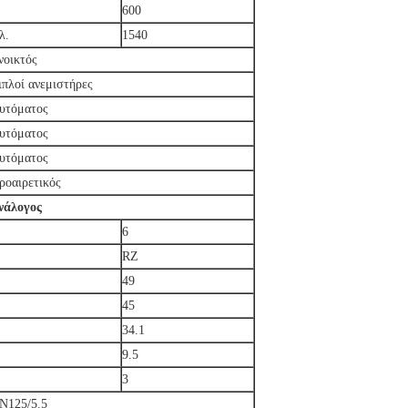
600
λ.
1540
νοικτός
ιπλοί ανεμιστήρες
υτόματος
υτόματος
υτόματος
ροαιρετικός
νάλογος
6
RZ
49
45
34.1
9.5
3
N125/5.5