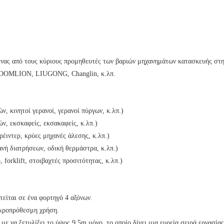
νας από τους κύριους προμηθευτές των βαριών μηχανημάτων κατασκευής στην
ZOOMLION, LIUGONG, Changlin, κ.λπ.
, κινητοί γερανοί, γερανοί πύργων, κ.λπ.)
ν, εκσκαφείς, εκσακαφείς, κ.λπ.)
ρέιντερ, κρύες μηχανές άλεσης, κ.λπ.)
νή διατρήσεων, οδική θερμάστρα, κ.λπ.)
forklift, στοιβαχτές προσιτότητας, κ.λπ.)
τείται σε ένα φορτηγό 4 αξόνων.
ακροπρόθεσμη χρήση.
με να ξετυλίξει το ύψος 9.5m μόνο, το οποίο δίνει μια ευρεία σειρά εργασίας