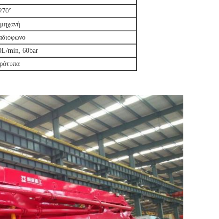
270°
 μηχανή
αδιόφωνο
0L/min, 60bar
ρότυπα