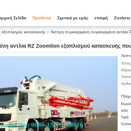
Αρχική Σελίδα
Προϊόντα
Σχετικά με εμάς
επαφή
Ζητήστε
ς εξοπλισμός κατασκευής
Άσπρη συγκεκριμένη συγκεκριμένη αντλία
νη αντλία RZ Zoomlion εξοπλισμού κατασκευής που
Λεπτο
Τόπος
Μάρκα
Πιστο
Αριθμ
Πληρ
Ποσότ
min:
Τιμή:
Συσκε