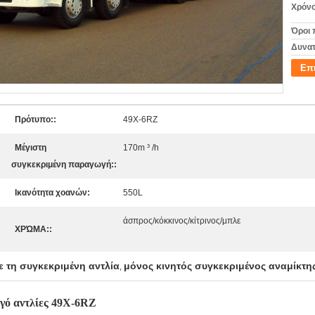
Χρόνο
Όροι 
Δυνατ
Επ
Πρότυπο::
49X-6RZ
Μέγιστη
170m ³ /h
συγκεκριμένη παραγωγή::
Ικανότητα χοανών:
550L
άσπρος/κόκκινος/κίτρινος/μπλε
ΧΡΏΜΑ::
 τη συγκεκριμένη αντλία
μόνος κινητός συγκεκριμένος αναμίκτ
,
ό αντλίες 49X-6RZ