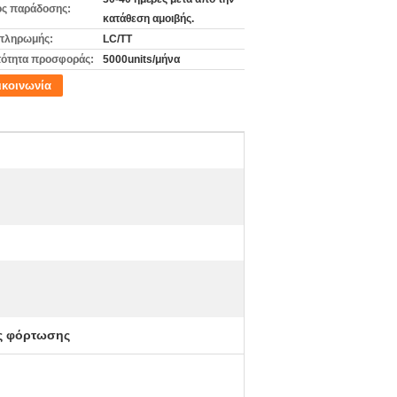
ς παράδοσης:
κατάθεση αμοιβής.
πληρωμής:
LC/TT
ότητα προσφοράς:
5000units/μήνα
ικοινωνία
ης φόρτωσης