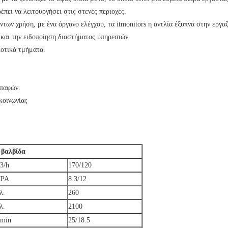
πει να λειτουργήσει στις στενές περιοχές.
ντων χρήση, με ένα όργανο ελέγχου, τα itmonitors η αντλία έξυπνα στην εργα
και την ειδοποίηση διαστήματος υπηρεσιών.
ιοτικά τμήματα.
παφών.
κοινωνίας
-βαλβίδα
3/h
170/120
PA
8.3/12
λ.
260
λ.
2100
/min
25/18.5