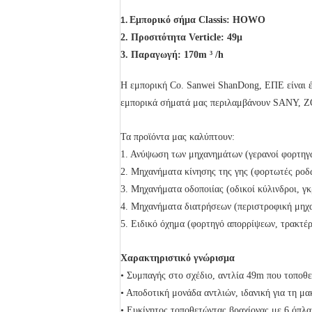
Εμπορικό σήμα Classis: HOWO
1.
2.
Προσιτότητα Verticle: 49μ
3.
Παραγωγή:
170m ³ /h
Η εμπορική Co. Sanwei ShanDong, ΕΠΕ είναι έ
εμπορικά σήματά μας περιλαμβάνουν SANY, 
Τα προϊόντα μας καλύπτουν:
1. Ανύψωση των μηχανημάτων (γερανοί φορτηγών
2. Μηχανήματα κίνησης της γης (φορτωτές ροδώ
3. Μηχανήματα οδοποιίας (οδικοί κύλινδροι, γκ
4. Μηχανήματα διατρήσεων (περιστροφική μηχα
5. Ειδικό όχημα (φορτηγό απορρίψεων, τρακτέρ, 
Χαρακτηριστικό γνώρισμα
• Συμπαγής στο σχέδιο, αντλία 49m που τοποθε
• Αποδοτική μονάδα αντλιών, ιδανική για τη μ
• Ευκίνητος τοποθετώντας βραχίονας με 6 όπλα 