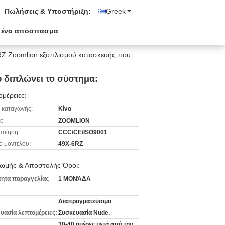
Πωλήσεις & Υποστήριξη:
Greek
 ένα απόσπασμα
 RZ Zoomlion εξοπλισμού κατασκευής που
 διπλώνει το σύστημα:
μέρειες:
 καταγωγής:
Κίνα
:
ZOOMLION
ποίηση:
CCC/CE/ISO9001
ό μοντέλου:
49X-6RZ
ωμής & Αποστολής Όροι:
ητα παραγγελίας
1 ΜΟΝΆΔΑ
Διαπραγματεύσιμα
υασία λεπτομέρειες:
Συσκευασία Nude.
30-40 ημέρες μετά από την