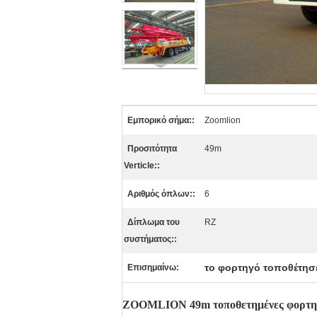
Εμπορικό σήμα::
Zoomlion
Προσιτότητα
49m
Verticle::
Αριθμός όπλων::
6
Δίπλωμα του
RZ
συστήματος::
το φορτηγό τοποθέτησε
Επισημαίνω:
ZOOMLION 49m τοποθετημένες φορτηγ