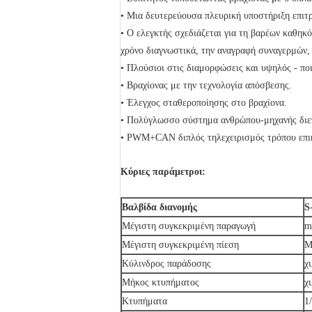
• Μια δευτερεύουσα πλευρική υποστήριξη επιτρέ
• Ο ελεγκτής σχεδιάζεται για τη βαρέων καθηκό
χρόνο διαγνωστικά, την αναγραφή συναγερμών, 
• Πλούσιοι στις διαμορφώσεις και υψηλός - πο
• Βραχίονας με την τεχνολογία απόσβεσης.
• Έλεγχος σταθεροποίησης στο βραχίονα.
• Πολύγλωσσο σύστημα ανθρώπου-μηχανής διε
• PWM+CAN διπλός τηλεχειρισμός τρόπου επι
Κύριες παράμετροι:
Βαλβίδα διανομής
S
Μέγιστη συγκεκριμένη παραγωγή
m
Μέγιστη συγκεκριμένη πίεση
M
Κύλινδρος παράδοσης
χι
Μήκος κτυπήματος
χι
Κτυπήματα
1