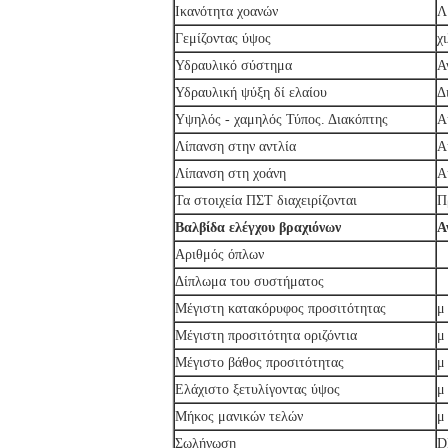
Ικανότητα χοανών
Λ
Γεμίζοντας ύψος
χι
Υδραυλικό σύστημα
Α
Υδραυλική ψύξη δί ελαίου
Δ
Υψηλός - χαμηλός Τύπος. Διακόπτης
Α
Λίπανση στην αντλία
Α
Λίπανση στη χοάνη
Α
Τα στοιχεία ΠΣΤ διαχειρίζονται
Π
Βαλβίδα ελέγχου βραχιόνων
Α
Αριθμός όπλων
Δίπλωμα του συστήματος
Μέγιστη κατακόρυφος προσιτότητας
μ
Μέγιστη προσιτότητα οριζόντια
μ
Μέγιστο βάθος προσιτότητας
μ
Ελάχιστο ξετυλίγοντας ύψος
μ
Μήκος μανικών τελών
μ
Σωλήνωση
D