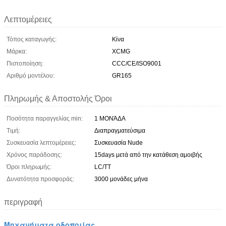
Λεπτομέρειες
Τόπος καταγωγής:
Κίνα
Μάρκα:
XCMG
Πιστοποίηση:
CCC/CE/ISO9001
Αριθμό μοντέλου:
GR165
Πληρωμής & Αποστολής Όροι
Ποσότητα παραγγελίας min:
1 ΜΟΝΆΔΑ
Τιμή:
Διαπραγματεύσιμα
Συσκευασία λεπτομέρειες:
Συσκευασία Nude
Χρόνος παράδοσης:
15days μετά από την κατάθεση αμοιβής
Όροι πληρωμής:
LC/TT
Δυνατότητα προσφοράς:
3000 μονάδες μήνα
περιγραφή
Μηχανήματα οδοποιίας