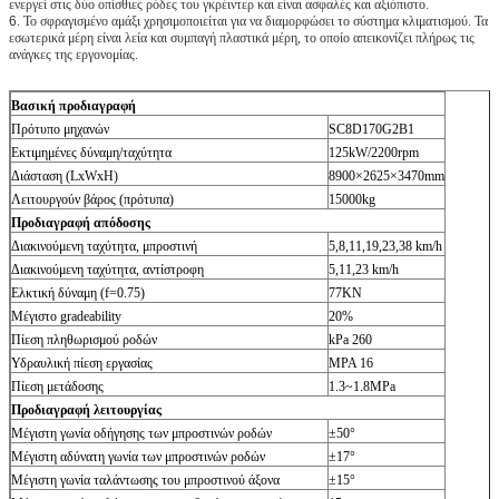
ενεργεί στις δύο οπίσθιες ρόδες του γκρέιντερ και είναι ασφαλές και αξιόπιστο.
6.
Το σφραγισμένο αμάξι χρησιμοποιείται για να διαμορφώσει το σύστημα κλιματισμού. Τα
εσωτερικά μέρη είναι λεία και συμπαγή πλαστικά μέρη, το οποίο απεικονίζει πλήρως τις
ανάγκες της εργονομίας.
Βασική προδιαγραφή
Πρότυπο μηχανών
SC8D170G2B1
Εκτιμημένες δύναμη/ταχύτητα
125kW/2200rpm
Διάσταση (LxWxH)
8900×2625×3470mm
Λειτουργούν βάρος (πρότυπα)
15000kg
Προδιαγραφή απόδοσης
Διακινούμενη ταχύτητα, μπροστινή
5,8,11,19,23,38 km/h
Διακινούμενη ταχύτητα, αντίστροφη
5,11,23 km/h
Ελκτική δύναμη (f=0.75)
77KN
Μέγιστο gradeability
20%
Πίεση πληθωρισμού ροδών
kPa 260
Υδραυλική πίεση εργασίας
MPA 16
Πίεση μετάδοσης
1.3~1.8MPa
Προδιαγραφή λειτουργίας
Μέγιστη γωνία οδήγησης των μπροστινών ροδών
±50°
Μέγιστη αδύνατη γωνία των μπροστινών ροδών
±17°
Μέγιστη γωνία ταλάντωσης του μπροστινού άξονα
±15°