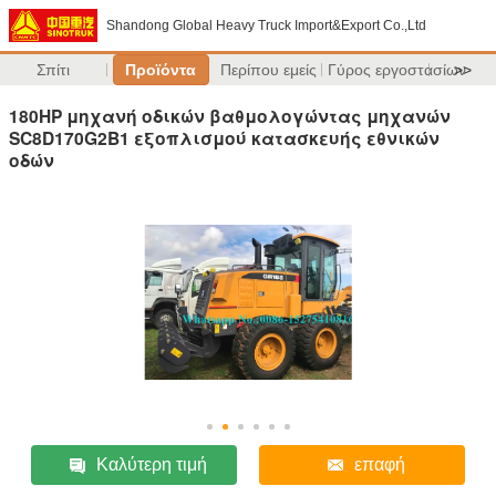
Shandong Global Heavy Truck Import&Export Co.,Ltd
Σπίτι
Προϊόντα
Περίπου εμείς
Γύρος εργοστασίων
>>
180HP μηχανή οδικών βαθμολογώντας μηχανών
SC8D170G2B1 εξοπλισμού κατασκευής εθνικών
οδών
Καλύτερη τιμή
επαφή