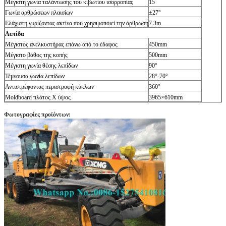
Μέγιστη γωνία ταλάντωσης του κιβωτίου ισορροπίας
15
Γωνία αρθρώσεων πλαισίων
±27°
Ελάχιστη γυρίζοντας ακτίνα που χρησιμοποιεί την άρθρωση
7.3m
Λεπίδα
Μέγιστος ανελκυστήρας επάνω από το έδαφος
450mm
Μέγιστο βάθος της κοπής
500mm
Μέγιστη γωνία θέσης λεπίδων
90°
Τέμνουσα γωνία λεπίδων
28°-70°
Αντιστρέφοντας περιστροφή κύκλων
360°
Moldboard πλάτος Χ ύψος
3965×610mm
Φωτογραφίες προϊόντων: