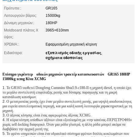
Πρότυπο::
GR165
Λειτουργούν βάρος:
15000kg
Δύναμη μηχανών::
180HP
Moldboard πλάτος Χ
3965×610mm
ύψος:
ΧΡΏΜΑ::
Εφαρμοσμένη μηχανική κίτρινη
εξοπλισμός οδικής εργασίας
Ειδικότερα:
,
οχήματα οδοποιίας
Επίσημο γκρέιντερ
οδικών μηχανών τρακτέρ κατασκευαστών GR165 180HP
15000kg xcmg Κίνα XCMG
1.
Το GR165 υιοθετεί Dongfeng Cummins 6bta5.9-c180-ΙΙ η μηχανή diesel, η οποία έχει
το μεγάλο συντελεστή επιφύλαξης ροπής και δύναμης παραγωγής και τη μικρή
κατανάλωση καυσίμων.
2.
Ο μετατροπέας ροπής έχει έναν μεγάλο συντελεστή ροπής, μια υψηλή αποδοτικότητα,
μια ευρεία αποτελεσματική περιοχή, και μια καλή κοινή λειτουργία χαρακτηριστική με τη
μηχανή.
3.
Ο άξονας κίνησης είναι ένας αφιερωμένος άξονας XCMG.
4.
Η κύρια κίνηση οπίσθιων αξόνων είναι εξοπλισμένη με «την κανένας-ΠΕΡΙΣΤΡΟΦΗ»
χωρίς self-locking διαφορικό. Όταν μια ρόδα γλιστρά, η άλλη ρόδα μπορεί ακόμα να
διαβιβάσει την αρχική ροπή της.
5.
Το φρένο υπηρεσιών είναι ένα υδραυλικό σύστημα φρένων διπλός-κυκλωμάτων που