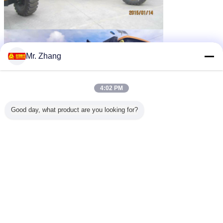
Mr. Zhang
4:02 PM
Good day, what product are you looking for?
Αγορά εξαγωγών:
Αφρική:
Αίγυπτος, Σουδάν, Λιβύη, Τυνησία, Αλγερία, Μαρόκο, Αζόρες, Μαδέρα, Αιθιοπία,
Eritrea, Σομαλία, Τζιμπουτί, Κένυα, Τανζανία, Ουγκάντα, Ρουάντα, Μπουρούντι και
Σεϋχέλλες, δυτική Μαυριτανία, δυτική Σαχάρα, Σενεγάλη, Γκάμπια, Μαλί, Μπουρκίνα
Φάσο, Γουινέα, Γουινέα-Μπισσάου, Πράσινο Ακρωτήριο, Sierra Leone, Λιβερία, Ακτή
Ελεφαντοστού, Γκάνα, Τόγκο, Μπενίν, Νίγηρας, Νιγηρία και Κανάρια νησιά, Chad,
κεντρική Αφρική, Καμερούν, Ισημερινή Γουινέα, Γκαμπόν, Κονγκό, λαϊκή Δημοκρατία
του Κονγκό, Σάο Τομέ και Πρίντσιπε, Ζάμπια, Ανγκόλα, Ζιμπάμπουε, Μαλάουι,
Μοζαμβίκη, Μποτσουάνα, Ναμίμπια, Νότια Αφρική, Σουαζιλάνδη, Λεσόθο,