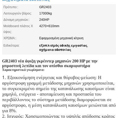
Πρότυπο::
GR2403
Λειτουργούν βάρος:
17000kg
Δύναμη μηχανών::
240HP
Moldboard πλάτος Χ
4270×610mm
ύψος:
ΧΡΏΜΑ::
Εφαρμοσμένη μηχανική κίτρινη
εξοπλισμός οδικής εργασίας
Ειδικότερα:
,
οχήματα οδοποιίας
GR2403 νέα άφιξη γκρέιντερ μηχανών 200 HP με την
μπροστινή λεπίδα και τον οπίσθιο σκαριφιστήρα
Χαρακτηριστικά γνωρίσματα:
1.
Εξοικονόμηση ενέργειας και θόρυβος-μείωση: Η
αργόστροφη γραμμή μετάδοσης μηχανών χρησιμοποιείται,
το συγκεκριμένο σημείο της κατανάλωσης καυσίμων είναι
χαμηλό, ενέργεια - αποταμίευση και προστασία του
περιβάλλοντος το σύστημα μετάδοσης διαμορφώνεται σε
αργόστροφο, η μέση κατανάλωση καυσίμων μειώνεται από
για 8%.
2. Ισχυρός: Χρησιμοποιώντας το υψηλής απόδοσης κράτος