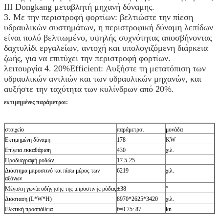
ΙΙΙ Dongkang μεταβλητή μηχανή δύναμης.
3. Με την περιστροφή φορτίων: βελτιώστε την πίεση
υδραυλικών συστημάτων, η περιστροφική δύναμη λεπίδων
είναι πολύ βελτιωμένο, υψηλής συχνότητας αποσβήνοντας
δαχτυλίδι εργαλείων, αντοχή και υπολογιζόμενη διάρκεια
ζωής, για να επιτύχει την περιστροφή φορτίων.
λειτουργία 4. 20%Efficient: Αυξήστε τη μετατόπιση των
υδραυλικών αντλιών και των υδραυλικών μηχανών, και
αυξήστε την ταχύτητα των κυλίνδρων από 20%.
εκτιμημένες παράμετροι:
στοιχείο
παράμετροι
μονάδα
Εκτιμημένη δύναμη
178
KW
Επίγεια εκκαθάριση
430
χιλ.
Προδιαγραφή ροδών
17.5-25
Διάστημα μπροστινό και πίσω μέρος των
6219
χιλ.
αξόνων
Μέγιστη γωνία οδήγησης της μπροστινής ρόδας
±38
°
Διάσταση (L*W*H)
8970*2625*3420
χιλ.
Ελκτική προσπάθεια
f=0.75: 87
kn