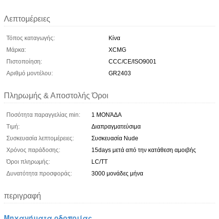
Λεπτομέρειες
Τόπος καταγωγής:
Κίνα
Μάρκα:
XCMG
Πιστοποίηση:
CCC/CE/ISO9001
Αριθμό μοντέλου:
GR2403
Πληρωμής & Αποστολής Όροι
Ποσότητα παραγγελίας min:
1 ΜΟΝΆΔΑ
Τιμή:
Διαπραγματεύσιμα
Συσκευασία λεπτομέρειες:
Συσκευασία Nude
Χρόνος παράδοσης:
15days μετά από την κατάθεση αμοιβής
Όροι πληρωμής:
LC/TT
Δυνατότητα προσφοράς:
3000 μονάδες μήνα
περιγραφή
Μηχανήματα οδοποιίας