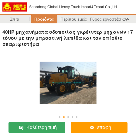
Shandong Global Heavy Truck Import&Export Co.,Ltd
Σπίτι
Προϊόντα
Περίπου εμείς
Γύρος εργοστασίων
>>
40HP μηχανήματα οδοποιίας γκρέιντερ μηχανών 17
τόνου με την μπροστινή λεπίδα και τον οπίσθιο
σκαριφιστήρα
Καλύτερη τιμή
επαφή