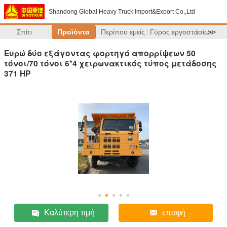
Shandong Global Heavy Truck Import&Export Co.,Ltd
Σπίτι
Προϊόντα
Περίπου εμείς
Γύρος εργοστασίων
>>
Ευρώ δύο εξάγοντας φορτηγό απορρίψεων 50
τόνοι/70 τόνοι 6*4 χειρωνακτικός τύπος μετάδοσης
371 HP
Καλύτερη τιμή
επαφή