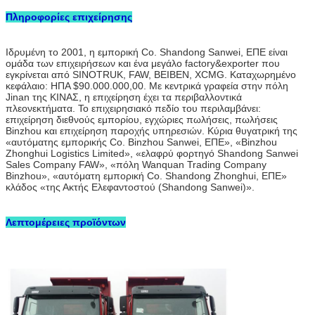
Πληροφορίες επιχείρησης
Ιδρυμένη το 2001, η εμπορική Co. Shandong Sanwei, ΕΠΕ είναι
ομάδα των επιχειρήσεων και ένα μεγάλο factory&exporter που
εγκρίνεται από SINOTRUK, FAW, BEIBEN, XCMG. Καταχωρημένο
κεφάλαιο: ΗΠΑ
$90.000.000,00
. Με κεντρικά γραφεία στην πόλη
Jinan της ΚΙΝΑΣ, η επιχείρηση έχει τα περιβαλλοντικά
πλεονεκτήματα. Το επιχειρησιακό πεδίο του περιλαμβάνει:
επιχείρηση διεθνούς εμπορίου, εγχώριες πωλήσεις, πωλήσεις
Binzhou και επιχείρηση παροχής υπηρεσιών. Κύρια θυγατρική της
«αυτόματης εμπορικής Co. Binzhou Sanwei, ΕΠΕ», «Binzhou
Zhonghui Logistics Limited», «ελαφρύ φορτηγό Shandong Sanwei
Sales Company FAW», «πόλη Wanquan Trading Company
Binzhou», «αυτόματη εμπορική Co. Shandong Zhonghui, ΕΠΕ»
κλάδος «της Ακτής Ελεφαντοστού (Shandong Sanwei)».
Λεπτομέρειες προϊόντων