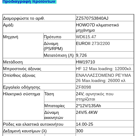
Προδιαγραφή προϊόντων
Διαμορφώστε το αριθ.
ZZ5707S3840AJ
Αμάξι
HOWO7D
κλιματιστικό
μηχάνημα
Μηχανή
Πρότυπο
WD615.47
Δύναμη
EUROII
273/2200
(PS/RPM)
Μετατόπιση (Λ)
9,726
Μετάδοση
HW1
9
710
Μπροστινός άξονας
HF
12
Max.loading: 12
000
κλ
Οπίσθιος άξονας
ΕΝΑΛΛΑΣΣΌΜΕΝΟ ΡΕΎΜΑ
26
Max.loading: 26
000 κλ
Εργαλείο οδήγησης
ZF8
09
8
Ηλεκτρικό σύστημα
Τάση
24V,
αρνητικός που
στηρίζεται
Μπαταρίες
2*12V/135Ah
Δύναμη
24V/5.4KW
εκκινητών
Ρόδες και ελαστικά αυτοκινήτου
14.00-25
Δεξαμενή καυσίμων (λ)
300