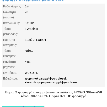
Ρόδα κίνησης:
6x4
Ικανότητα
70T
(φορτίο):
Ιπποδύναμη:
371HP
Τύπος
Εγχειρίδιο
μετάδοσης:
Πρότυπα
Ευρώ 2, EUROII
εκπομπής:
Τύπος
Ντίζελ
καυσίμων:
Ικανότητα
> 8L
μηχανών:
κινητήρας:
WD615.47
φορτηγό απορρίψεων diesel
Ειδικότερα:
,
sinotruk φορτηγό απορρίψεων howo
Ευρώ 2 φορτηγό απορρίψεων μεταλλείας HOWO 30tons/50
τόνοι 70tons 6*4 Tipper 371 HP φορτηγό