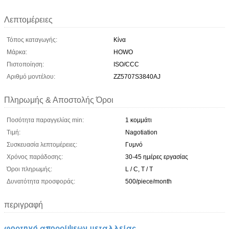
Λεπτομέρειες
Τόπος καταγωγής:
Κίνα
Μάρκα:
HOWO
Πιστοποίηση:
ISO/CCC
Αριθμό μοντέλου:
ZZ5707S3840AJ
Πληρωμής & Αποστολής Όροι
Ποσότητα παραγγελίας min:
1 κομμάτι
Τιμή:
Nagotiation
Συσκευασία λεπτομέρειες:
Γυμνό
Χρόνος παράδοσης:
30-45 ημέρες εργασίας
Όροι πληρωμής:
L / C, T / T
Δυνατότητα προσφοράς:
500/piece/month
περιγραφή
φορτηγό απορρίψεων μεταλλείας