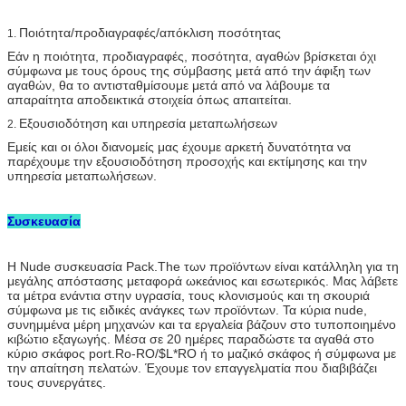
Ποιότητα/προδιαγραφές/απόκλιση ποσότητας
1.
Εάν η ποιότητα, προδιαγραφές, ποσότητα, αγαθών βρίσκεται όχι
σύμφωνα με τους όρους της σύμβασης μετά από την άφιξη των
αγαθών, θα το αντισταθμίσουμε μετά από να λάβουμε τα
απαραίτητα αποδεικτικά στοιχεία όπως απαιτείται.
Εξουσιοδότηση και υπηρεσία μεταπωλήσεων
2.
Εμείς και οι όλοι διανομείς μας έχουμε αρκετή δυνατότητα να
παρέχουμε την εξουσιοδότηση προσοχής και εκτίμησης και την
υπηρεσία μεταπωλήσεων.
Συσκευασία
Η Nude συσκευασία Pack.The των προϊόντων είναι κατάλληλη για τη
μεγάλης απόστασης μεταφορά ωκεάνιος και εσωτερικός. Μας λάβετε
τα μέτρα ενάντια στην υγρασία, τους κλονισμούς και τη σκουριά
σύμφωνα με τις ειδικές ανάγκες των προϊόντων. Τα κύρια nude,
συνημμένα μέρη μηχανών και τα εργαλεία βάζουν στο τυποποιημένο
κιβώτιο εξαγωγής. Μέσα σε 20 ημέρες παραδώστε τα αγαθά στο
κύριο σκάφος port.Ro-RO/$L*RO ή το μαζικό σκάφος ή σύμφωνα με
την απαίτηση πελατών. Έχουμε τον επαγγελματία που διαβιβάζει
τους συνεργάτες.