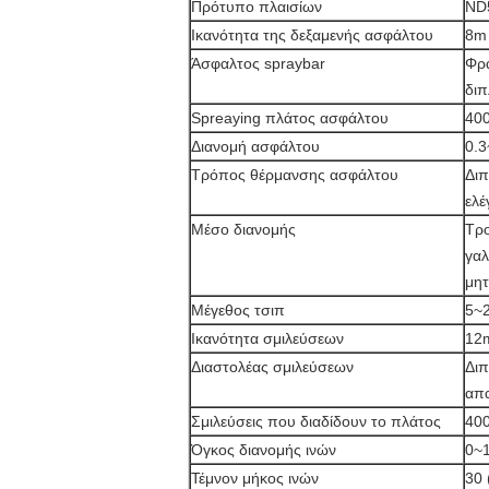
Πρότυπο πλαισίων
ND
Ικανότητα της δεξαμενής ασφάλτου
8m 
Άσφαλτος spraybar
Φρ
δι
Spreaying πλάτος ασφάλτου
40
Διανομή ασφάλτου
0.3
Τρόπος θέρμανσης ασφάλτου
Διπ
ελέ
Μέσο διανομής
Τ
γαλ
μη
Μέγεθος τσιπ
5~2
Ικανότητα σμιλεύσεων
12
Διαστολέας σμιλεύσεων
Δι
απ
Σμιλεύσεις που διαδίδουν το πλάτος
400
Όγκος διανομής ινών
0~1
Τέμνον μήκος ινών
30 