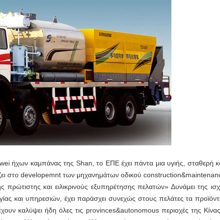
ei ήχων καμπάνας της Shan, το ΕΠΕ έχει πάντα μια υγιής, σταθερή κ
ζει στο developemnt των μηχανημάτων οδικού construction&maintenance
ης πρώτιστης και ειλικρινούς εξυπηρέτησης πελατών» Δυνάμει της ισ
γίας και υπηρεσιών, έχει παράσχει συνεχώς στους πελάτες τα προϊόν
έχουν καλύψει ήδη όλες τις provinces&autonomous περιοχές της Κίνας,