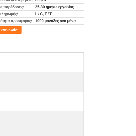
υασία λεπτομέρειες:
Γυμνό
ς παράδοσης:
25-30 ημέρες εργασίας
πληρωμής:
L / C, T / T
ότητα προσφοράς:
1000 μονάδες ανά μήνα
ικοινωνία