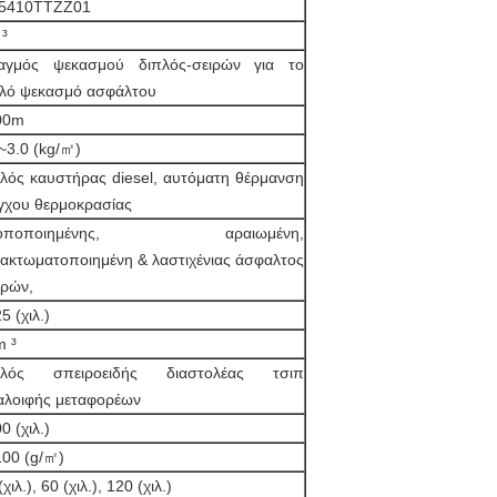
5410TTZZ01
³
αγμός ψεκασμού διπλός-σειρών για το
πλό ψεκασμό ασφάλτου
00m
~3.0 (kg/㎡)
λός καυστήρας diesel, αυτόματη θέρμανση
γχου θερμοκρασίας
ροποποιημένης, αραιωμένη,
ακτωματοποιημένη & λαστιχένιας άσφαλτος
τρών,
5 (χιλ.)
m ³
πλός σπειροειδής διαστολέας τσιπ
αλοιφής μεταφορέων
0 (χιλ.)
00 (g/㎡)
(χιλ.), 60 (χιλ.), 120 (χιλ.)