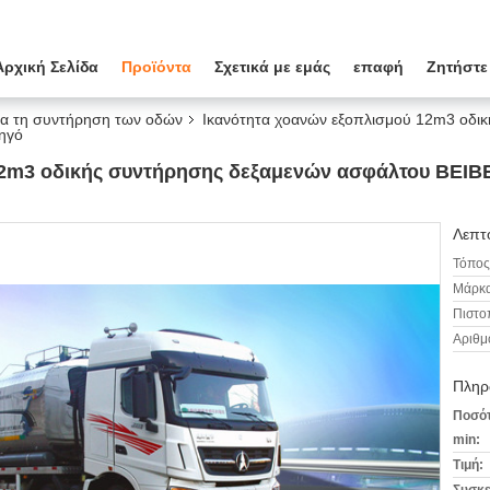
Αρχική Σελίδα
Προϊόντα
Σχετικά με εμάς
επαφή
Ζητήστε
ια τη συντήρηση των οδών
Ικανότητα χοανών εξοπλισμού 12m3 οδι
ηγό
12m3 οδικής συντήρησης δεξαμενών ασφάλτου BEIBE
Λεπτο
Τόπος
Μάρκα
Πιστο
Αριθμ
Πληρ
Ποσότ
min:
Τιμή: