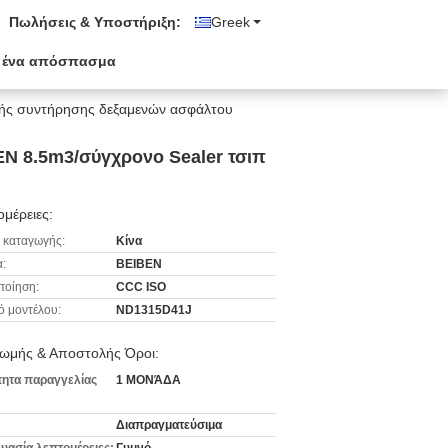
Πωλήσεις & Υποστήριξη:
Greek
 ένα απόσπασμα
κής συντήρησης δεξαμενών ασφάλτου
N 8.5m3/σύγχρονο Sealer τσιπ
μέρειες:
 καταγωγής:
Κίνα
:
BEIBEN
ποίηση:
CCC ISO
ό μοντέλου:
ND1315D41J
ωμής & Αποστολής Όροι:
ητα παραγγελίας
1 ΜΟΝΆΔΑ
Διαπραγματεύσιμα