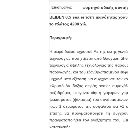
φορτηγό οδικής συντή
Επισημαίνω:
BEIBEN 8,5 sealer τσιπ ικανότητας χο
το πλάτος 4200 χιλ.
Περιγραφή:
Η σειρά δόξας «χρυσού Α» της έκτης γενεά
τεχνολογίας που χτίζεται από Gaoyuan She
τεχνολογία υψηλής τεχνολογίας της παρούσ
παραγωγής, και του εξανθρωπισμένου ευφυού
μηχανή υπό εξέταση, να συγχρονίσει τον κ
«Χρυσό Α» δόξας σειράς sealer αμμοχάλι
πεζοδρόμιο, στεγανοποίηση γεφυρών γεφ
ψεκάσματος (ψέκασμα) του συνδυασμένων ά
ινών 1 στρώματος της ασφάλτου ίνα +1 
επίσης να πραγματοποιήσει τη σύγχρο
πραγματοποιήσει τον ανεξάρτητο που ψεκ
κατασκευής.