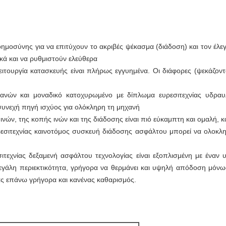
οσύνης για να επιτύχουν το ακριβές ψέκασμα (διάδοση) και τον έλεγχ
κά και να ρυθμιστούν ελεύθερα
λειτουργία κατασκευής είναι πλήρως εγγυημένα. Οι διάφορες (ψεκάζο
ανών και μοναδικό κατοχυρωμένο με δίπλωμα ευρεσιτεχνίας υδραυ
 συνεχή πηγή ισχύος για ολόκληρη τη μηχανή
νών, της κοπής ινών και της διάδοσης είναι πιό εύκαμπτη και ομαλή, κα
σιτεχνίας καινοτόμος συσκευή διάδοσης ασφάλτου μπορεί να ολοκληρ
τεχνίας δεξαμενή ασφάλτου τεχνολογίας είναι εξοπλισμένη με έναν
μεγάλη περιεκτικότητα, γρήγορα να θερμάνει και υψηλή απόδοση μόν
ς επάνω γρήγορα και κανένας καθαρισμός.