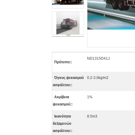
ND1315D41J
Πρότυπο::
Όγκος ψεκασμού
0.2-3.0kg/m2
ασφάλτου::
Ακρίβεια
1%
ψεκασμού::
Ικανότητα
8.5m3
δεξαμενών
ασφάλτου::