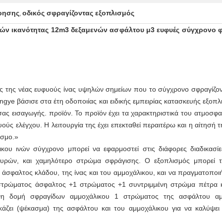
ρησης
οδικός σφραγίζοντας εξοπλισμός
,
ανών ικανότητας 12m3 δεξαμενών ασφάλτου μ3 ευφυές σύγχρονο φο
ς της νέας ευφυούς ίνας υψηλών σημείων που το σύγχρονο σφραγίζοντ
ngye βάσισε στα έτη οδοποιίας και ειδικής εμπειρίας κατασκευής εξοπ
ας εισαγωγής. προϊόν. Το προϊόν έχει τα χαρακτηριστικά του ατμοσφαι
ς ελέγχου. Η λειτουργία της έχει επεκταθεί περαιτέρω και η αίτησή τη
όσμο.»
κου ινών σύγχρονο μπορεί να εφαρμοστεί στις διάφορες διαδικασ
υρών, και χαμηλότερο στρώμα σφράγισης. Ο εξοπλισμός μπορεί τ
σφαλτος κλάδου, της ίνας και του αμμοχάλικου, και να πραγματοποιή
στρώματος άσφαλτος +1 στρώματος +1 συντριμμένη στρώμα πέτρα κ
νη δομή σφραγίδων αμμοχάλικου 1 στρώματος της ασφάλτου αμ
άζει (ψέκασμα) της ασφάλτου και του αμμοχάλικου για να καλύψει 