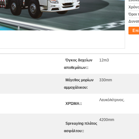
Συσκε
Χρόνο
Όροι 
Δυνατ
Επ
Όγκος δοχείων
12m3
αποθεμάτων::
Μέγεθος μορίων
330mm
αμμοχάλικου:
Λευκό/κίτρινος.
ΧΡΏΜΑ::
4200mm
Spreaying πλάτος
ασφάλτου::