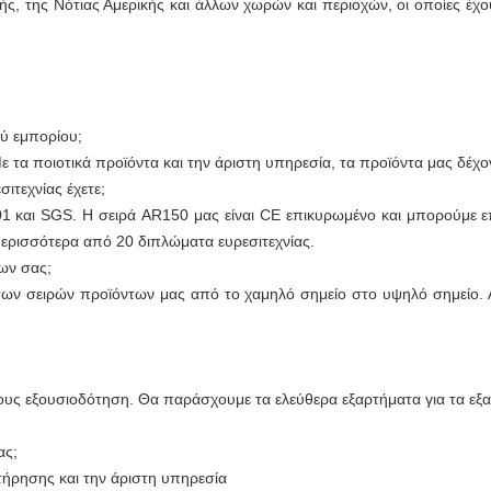
ής, της Νότιας Αμερικής και άλλων χωρών και περιοχών, οι οποίες έχ
ού εμπορίου;
 τα ποιοτικά προϊόντα και την άριστη υπηρεσία, τα προϊόντα μας δέχ
ιτεχνίας έχετε;
και SGS. Η σειρά AR150 μας είναι CE επικυρωμένο και μπορούμε επ
ερισσότερα από 20 διπλώματα ευρεσιτεχνίας.
των σας;
 των σειρών προϊόντων μας από το χαμηλό σημείο στο υψηλό σημείο
τους εξουσιοδότηση. Θα παράσχουμε τα ελεύθερα εξαρτήματα για τα εξ
ας;
τήρησης και την άριστη υπηρεσία