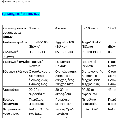
ψεκαστήρων, κ.λπ.
Προδιαγραφή προϊόντων
Χαρακτηριστικά
4 τόνοι
6 τόνοι
8 -
10 τόνοι
12 -
16
γνωρίσματα
τύπων
Αντλία ασφάλτου
Tggp-86-100
Tggp-86-100
Tggp-185-125
Tggp-
(Βέλγιο)
(Βέλγιο)
(Βέλγιο)
(Βέλγιο
Υδραυλική
05-90-BD31
05-130-BD31
05-130-BD31
05-13
μηχανή
Υδραυλική αντλία
Γερμανικό
Γερμανικό
Γερμανικό
Γερμαν
Rexroth
Rexroth
Rexroth
Rexrot
Σύστημα ελέγχου
Ο υπολογιστής
Ο υπολογιστής
Ο υπολογιστής
Ο υπολ
Siemens ο
Siemens ο
Siemens ο
Sieme
έλεγχος, ένας
έλεγχος, ένας
έλεγχος, ένας
έλεγχο
έλεγχος ένας.
έλεγχος ένας.
έλεγχος ένας.
έλεγχο
Ακροφύσια
20-29 τα
30-39 τα
30-39 τα
48 τα 
ακροφύσια
ακροφύσια
ακροφύσια
Τρόπος
Πετρέλαιο
Πετρέλαιο
Πετρέλαιο
Πετρέλ
θέρμανσης
μεταφοράς
μεταφοράς
μεταφοράς
μεταφ
Θερμαντικός
Ιταλική Ομάδα
Ιταλική Ομάδα
Ιταλικό G20
Ιταλικ
καυστήρας
των Δέκα
των Δέκα