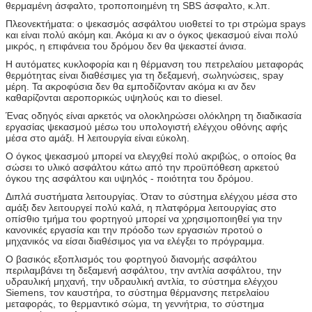
θερμαμένη άσφαλτο, τροποποιημένη τη SBS άσφαλτο, κ.λπ.
Πλεονεκτήματα: ο ψεκασμός ασφάλτου υιοθετεί το τρι στρώμα spays
και είναι πολύ ακόμη και. Ακόμα κι αν ο όγκος ψεκασμού είναι πολύ
μικρός, η επιφάνεια του δρόμου δεν θα ψεκαστεί άνισα.
Η αυτόματες κυκλοφορία και η θέρμανση του πετρελαίου μεταφοράς
θερμότητας είναι διαθέσιμες για τη δεξαμενή, σωληνώσεις, spay
μέρη. Τα ακροφύσια δεν θα εμποδίζονταν ακόμα κι αν δεν
καθαρίζονται αεροπορικώς υψηλούς και το diesel.
Ένας οδηγός είναι αρκετός να ολοκληρώσει ολόκληρη τη διαδικασία
εργασίας ψεκασμού μέσω του υπολογιστή ελέγχου οθόνης αφής
μέσα στο αμάξι. Η λειτουργία είναι εύκολη.
Ο όγκος ψεκασμού μπορεί να ελεγχθεί πολύ ακριβώς, ο οποίος θα
σώσει το υλικό ασφάλτου κάτω από την προϋπόθεση αρκετού
όγκου της ασφάλτου και υψηλός - ποιότητα του δρόμου.
Διπλά συστήματα λειτουργίας. Όταν το σύστημα ελέγχου μέσα στο
αμάξι δεν λειτουργεί πολύ καλά, η πλατφόρμα λειτουργίας στο
οπίσθιο τμήμα του φορτηγού μπορεί να χρησιμοποιηθεί για την
κανονικές εργασία και την πρόοδο των εργασιών προτού ο
μηχανικός να είσαι διαθέσιμος για να ελέγξει το πρόγραμμα.
Ο βασικός εξοπλισμός του
φορτηγού διανομής
ασφάλτου
περιλαμβάνει τη δεξαμενή ασφάλτου, την αντλία ασφάλτου, την
υδραυλική μηχανή, την υδραυλική αντλία, το σύστημα ελέγχου
Siemens, τον καυστήρα, το σύστημα θέρμανσης πετρελαίου
μεταφοράς, το θερμαντικό σώμα, τη γεννήτρια, το σύστημα