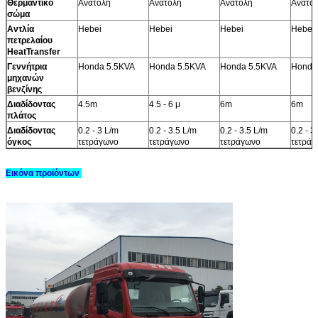
Θερμαντικό
Ανατολή
Ανατολή
Ανατολή
Ανατο
σώμα
Αντλία
Hebei
Hebei
Hebei
Hebei
πετρελαίου
HeatTransfer
Γεννήτρια
Honda 5.5KVA
Honda 5.5KVA
Honda 5.5KVA
Honda
μηχανών
βενζίνης
Διαδίδοντας
4.5m
4.5 - 6 μ
6m
6m
πλάτος
Διαδίδοντας
0.2 - 3 L/m
0.2 - 3.5 L/m
0.2 - 3.5 L/m
0.2 - 3
όγκος
τετράγωνο
τετράγωνο
τετράγωνο
τετράγ
Εικόνα προϊόντων