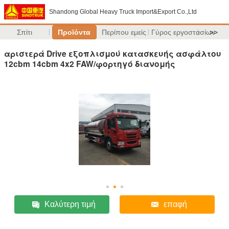
Shandong Global Heavy Truck Import&Export Co.,Ltd
Σπίτι
Προϊόντα
Περίπου εμείς
Γύρος εργοστασίων
>>
αριστερά Drive εξοπλισμού κατασκευής ασφάλτου
12cbm 14cbm 4x2 FAW/φορτηγό διανομής
Καλύτερη τιμή
επαφή