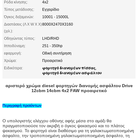
Ρόδα κίνησης:
4x2
Τύπος μετάδοσης:
Εγχειρίδιο
Όγκος δεξαμενών:
10001 - 15000L
Διαστάσεις (Λ Χ W Χ Χ)
8000X2470X3160
(χιλ.):
Οδηγώντας τύπος:
LHD/RHD
Ιπποδύναμη:
251 - 350hp
εφαρμογή:
Οδική συντήρηση
Χρώμα:
Προαιρετικό
φορτηγό διανομέων πίσσας
Ειδικότερα:
,
φορτηγό διανομέων ασφάλτου
αριστερό χρώμα diesel φορτηγών διανομής ασφάλτου Drive
12cbm 14cbm 4x2 FAW προαιρετικό
Περιγραφή προϊόντων
Ο υπολογιστής ελέγχου οθόνης αφής μέσα στο αμάξι θα
πραγματοποιούσε τον ακριβή ο όγκος ψεκασμού και το πλάτος
ψεκασμού. Το φορτηγό είναι διαθέσιμο για τη γαλακτωματοποιημένη
άσφαλτο, την τροποποιημένη γαλακτωματοποιημένη άσφαλτο, τη