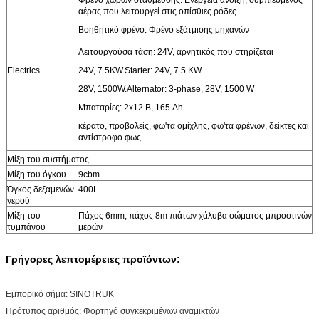
αέρας που λειτουργεί στις οπίσθιες ρόδες
Βοηθητικό φρένο: Φρένο εξάτμισης μηχανών
Λειτουργούσα τάση: 24V, αρνητικός που στηρίζεται
Electrics
24V, 7.5KW.Starter: 24V, 7.5 KW
28V, 1500W.Alternator: 3-phase, 28V, 1500 W
Μπαταρίες: 2x12 Β, 165 Ah
κέρατο, προβολείς, φω'τα ομίχλης, φω'τα φρένων, δείκτες και
αντίστροφο φως
Μίξη του συστήματος
Μίξη του όγκου
9cbm
Όγκος δεξαμενών
400L
νερού
Μίξη του
Πάχος 6mm, πάχος 8m πιάτων χάλυβα σώματος μπροστινών
τυμπάνου
μερών
Γρήγορες λεπτομέρειες προϊόντων:
Εμπορικό σήμα:
SINOTRUK
Πρότυπος αριθμός:
Φορτηγό συγκεκριμένων αναμικτών