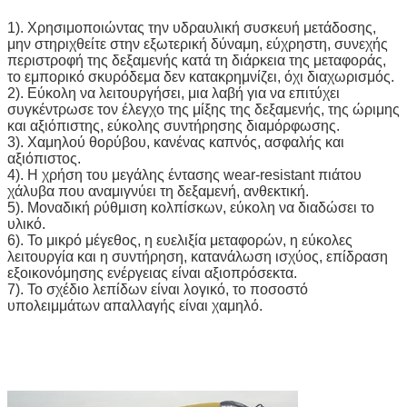
1). Χρησιμοποιώντας την υδραυλική συσκευή μετάδοσης,
μην στηριχθείτε στην εξωτερική δύναμη, εύχρηστη, συνεχής
περιστροφή της δεξαμενής κατά τη διάρκεια της μεταφοράς,
το εμπορικό σκυρόδεμα δεν κατακρημνίζει, όχι διαχωρισμός.
2). Εύκολη να λειτουργήσει, μια λαβή για να επιτύχει
συγκέντρωσε τον έλεγχο της μίξης της δεξαμενής, της ώριμης
και αξιόπιστης, εύκολης συντήρησης διαμόρφωσης.
3). Χαμηλού θορύβου, κανένας καπνός, ασφαλής και
αξιόπιστος.
4). Η χρήση του μεγάλης έντασης wear-resistant πιάτου
χάλυβα που αναμιγνύει τη δεξαμενή, ανθεκτική.
5). Μοναδική ρύθμιση κολπίσκων, εύκολη να διαδώσει το
υλικό.
6). Το μικρό μέγεθος, η ευελιξία μεταφορών, η εύκολες
λειτουργία και η συντήρηση, κατανάλωση ισχύος, επίδραση
εξοικονόμησης ενέργειας είναι αξιοπρόσεκτα.
7). Το σχέδιο λεπίδων είναι λογικό, το ποσοστό
υπολειμμάτων απαλλαγής είναι χαμηλό.