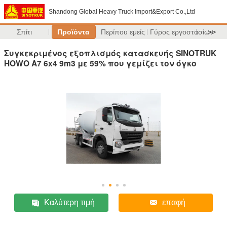
Shandong Global Heavy Truck Import&Export Co.,Ltd
Σπίτι
Προϊόντα
Περίπου εμείς
Γύρος εργοστασίων
>>
Συγκεκριμένος εξοπλισμός κατασκευής SINOTRUK
HOWO A7 6x4 9m3 με 59% που γεμίζει τον όγκο
Καλύτερη τιμή
επαφή