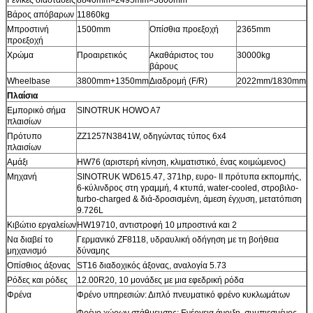
Βάρος απόβαρων
11860kg
Μπροστινή
1500mm
Οπίσθια προεξοχή
2365mm
προεξοχή
Χρώμα
Προαιρετικός
Ακαθάριστος του
30000kg
βάρους
Wheelbase
3800mm+1350mm
Διαδρομή (F/R)
2022mm/1830mm
Πλαίσια
Εμπορικό σήμα
SINOTRUK HOWO A7
πλαισίων
Πρότυπο
ZZ1257N3841W, οδηγώντας τύπος 6x4
πλαισίων
Αμάξι
HW76 (αριστερή κίνηση, κλιματιστικό, ένας κοιμώμενος)
Μηχανή
SINOTRUK WD615.47, 371hp, ευρο- ΙΙ πρότυπα εκπομπής,
6-κύλινδρος στη γραμμή, 4 κτυπά, water-cooled, στροβιλο-
turbo-charged & διά-δροσισμένη, άμεση έγχυση, μετατόπιση
9.726L
Κιβώτιο εργαλείων
HW19710, αντιστροφή 10 μπροστινά και 2
Να διαβεί το
Γερμανικό ZF8118, υδραυλική οδήγηση με τη βοήθεια
μηχανισμό
δύναμης
Οπίσθιος άξονας
ST16 διαδοχικός άξονας, αναλογία 5.73
Ρόδες και ρόδες
12.00R20, 10 μονάδες με μια εφεδρική ρόδα
Φρένα
Φρένο υπηρεσιών: Διπλό πνευματικό φρένο κυκλωμάτων
Φρένο χώρων στάθμευσης: Ενέργεια άνοιξη, συμπιεσμένος