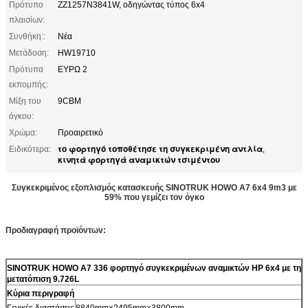
Πρότυπο
ZZ1257N3841W, οδηγώντας τύπος 6x4
πλαισίων:
Συνθήκη::
Νέα
Μετάδοση:
HW19710
Πρότυπα
ΕΥΡΩ 2
εκπομπής:
Μίξη του
9CBM
όγκου:
Χρώμα:
Προαιρετικό
το φορτηγό τοποθέτησε τη συγκεκριμένη αντλία
Ειδικότερα:
,
κινητά φορτηγά αναμικτών τσιμέντου
Συγκεκριμένος εξοπλισμός κατασκευής SINOTRUK HOWO A7 6x4 9m3 με
59% που γεμίζει τον όγκο
Προδιαγραφή προϊόντων:
SINOTRUK HOWO A7 336 φορτηγό συγκεκριμένων αναμικτών HP 6x4 με τη
μετατόπιση 9.726L
Κύρια περιγραφή
Γενικές διαστάσεις
8840mm×2495mm×3800mm