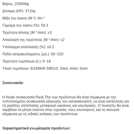
Βάρος:
25000kg
Δύναμη (HP):
371hp
Μίξη του όγκου (Μ ³): 9m ³
Γέμισμα του όγκου (%): 59.3
Ταχύτητα σίτισης (Μ ³ /min): ≥3
Απαλλαγή της ταχύτητας (Μ ³ /min): ≤2
Υπόλειμμα απαλλαγής (%): ≤0.2
Πεδίο κατρακυλίσματος (χιλ.): 50~220
Ταχύτητα τυμπάνων (λ.): 0~16
Υλικό τυμπάνων: 8/16MnR 5/B510, 3mm, 4mm, 5mm
Συσκευασία:
Η Nude συσκευασία Pack.The των προϊόντων θα είναι σύμφωνα με την
τυποποιημένη συσκευασία εξαγωγής του κατασκευαστή, να είναι κατάλληλη για
τη μεγάλης απόστασης μεταφορά ωκεάνιος και εσωτερικός. Ο πωλητής θα είναι
λαμβάνει τα μέτρα ενάντια στην υγρασία, τους κλονισμούς και τη σκουριά
σύμφωνα με τις ειδικές ανάγκες των προϊόντων.
Χαρακτηριστικά γνωρίσματα προϊόντων: