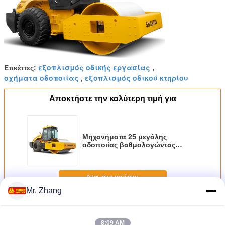
εξοπλισμός οδικής εργασίας
Ετικέττες:
,
οχήματα οδοποιίας
εξοπλισμός οδικού κτηρίου
,
Αποκτήστε την καλύτερη τιμή για
Μηχανήματα 25 μεγάλης
οδοποιίας βαθμολογώντας
μηχανή τόνου sr26m-3/δρόμος
Να συνεχίσει
Mr. Zhang
Μηχανήματα οδοποιίας
Περισσότεροι
8:09 AM