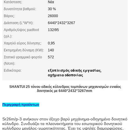
Κατάσταση:
Νέα
δυνατότητα βαθμού:
30 %
Βάρος:
26000
Διάσταση (L*W*H):
6440*2432*3267
Αριθμός/ύψος padfoot
132/95
(χιλ.):
Χαμηλό εύρος δόνησης:
0,95
Εκτιμημένη δύναμη (KW):
140
Στατικό γραμμικό φορτίο
572
(N/cm):
εξοπλισμός οδικής εργασίας
Ειδικότερα:
,
οχήματα οδοποιίας
SHANTUI 25 τόνου οδικός κύλινδρος τυμπάνων μηχανισμών ενιαίος
δονητικός με 6440*2432*3267mm
Περιγραφή προϊόντων
Sr26m/p-3 ανήκουν στον έξοχο βαρύ μηχάνημα-οδηγημένο δονητικό
κύλινδρο. Συνδυάζει τα πλεονεκτήματα του εσωτερικού δονητικού
κυλίνδρου μεγάλος-χωρητικότητας. Έχει τις υψηλές διαμορφώσεις,