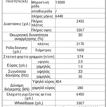
Ποιότητα (κλ)
Μπροστινή
13000
ρόδα
οπίσθια ρόδα
/
πλήρες μήκος
6440
Πλήρες
2432
Διαστάσεις (χιλ.)
πλάτος
Πλήρες ύψος
3267
Θεωρητική δυνατότητα
30
αναρρίχησης (%)
πλάτος
2170
Ρόδα δόνησης
διάμετρος
1600
(χιλ.)
Στατικό φορτίο γραμμών (n/cm)
574
υψηλός
2.0
Εύρος (χιλ.)
χαμηλός
1.0
Συχνότητα
υψηλός
33
δόνησης (Hz)
χαμηλός
30
Υψηλό εύρος
404
Δύναμη
χαμηλό εύρος
280
διέγερσης (kN)
Ελάχιστη γυρίζοντας ακτίνα
6450
(χιλ.)
Wheelbase (χιλ.)
3307