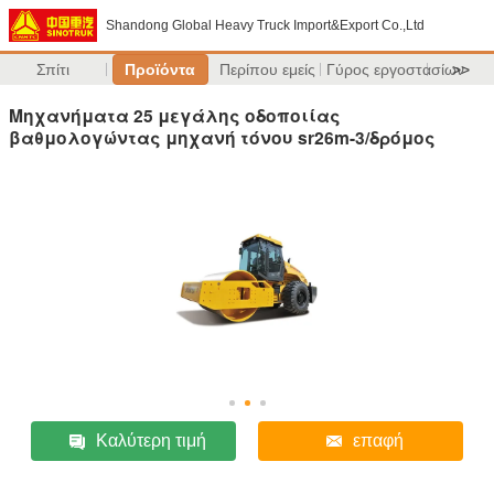
Shandong Global Heavy Truck Import&Export Co.,Ltd
Σπίτι
Προϊόντα
Περίπου εμείς
Γύρος εργοστασίων
>>
Μηχανήματα 25 μεγάλης οδοποιίας
βαθμολογώντας μηχανή τόνου sr26m-3/δρόμος
Καλύτερη τιμή
επαφή