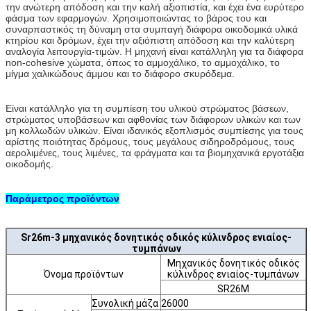
την ανώτερη απόδοση και την καλή αξιοπιστία, και έχει ένα ευρύτερο
φάσμα των εφαρμογών. Χρησιμοποιώντας το βάρος του και
συναρπαστικός τη δύναμη στα συμπαγή διάφορα οικοδομικά υλικά
κτηρίου και δρόμων, έχει την αξιόπιστη απόδοση και την καλύτερη
αναλογία λειτουργία-τιμών. Η μηχανή είναι κατάλληλη για τα διάφορα
non-cohesive χώματα, όπως το αμμοχάλικο, το αμμοχάλικο, το
μίγμα χαλικώδους άμμου και το διάφορο σκυρόδεμα.
Είναι κατάλληλο για τη συμπίεση του υλικού στρώματος βάσεων,
στρώματος υποβάσεων και αφθονίας των διάφορων υλικών και των
μη κολλωδών υλικών. Είναι ιδανικός εξοπλισμός συμπίεσης για τους
αρίστης ποιότητας δρόμους, τους μεγάλους σιδηροδρόμους, τους
αερολιμένες, τους λιμένες, τα φράγματα και τα βιομηχανικά εργοτάξια
οικοδομής.
Παράμετρος προϊόντων
Sr26m-3 μηχανικός δονητικός οδικός κύλινδρος ενιαίος-
τυμπάνων
Μηχανικός δονητικός οδικός
Όνομα προϊόντων
κύλινδρος ενιαίος-τυμπάνων
SR26M
Συνολική μάζα
26000