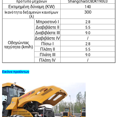
πρότυπο μηχανών
ShangchaiSC8DK190G3
Εκτιμημένη δύναμη (KW)
140
300
Ικανότητα δεξαμενών καυσίμων
(λ)
Μπροστινό Ι
2.8
Διαβιβάστε ΙΙ
5.5
Διαβιβάστε ΙΙΙ
9.0
Διαβιβάστε IV
/
Οδηγώντας
Πίσω Ι
2.8
ταχύτητα (km/h)
Πλάτη ΙΙ
5.5
Πλάτη ΙΙΙ
9.0
Πλάτη IV
/
Εικόνα προϊόντων