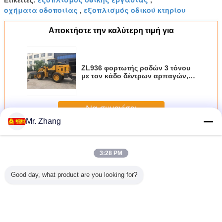
Ετικέττες:
,
οχήματα οδοποιίας
εξοπλισμός οδικού κτηρίου
,
Αποκτήστε την καλύτερη τιμή για
ZL936 φορτωτής ροδών 3 τόνου
με τον κάδο δέντρων αρπαγών,
σκαριφιστήρας, κάδος
τσουγκρανών
Να συνεχίσει
Mr. Zhang
Μηχανήματα οδοποιίας
Περισσότεροι
3:28 PM
Good day, what product are you looking for?
υλική
20 ελαφριοί
Κίτρινος
Οδικό γκρέιντερ
Μίνι μηχ
XCMG 20
δονητικοί
φορτωτής SEM 3T
12 υδραυλική
12 υδρα
XS203H
κύλινδροι οδικών
SEM636D 2.5m ³
αντλία εργαλείων
αντλία ερ
 2130mm
κυλίνδρων XP203
κάδος
τόνου 140HP
τόνου 
νων
μηχανών γήινων
WP6G125E332
140HP SG14
140HP 