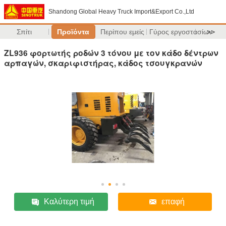
Shandong Global Heavy Truck Import&Export Co.,Ltd
Σπίτι
Προϊόντα
Περίπου εμείς
Γύρος εργοστασίων
>>
ZL936 φορτωτής ροδών 3 τόνου με τον κάδο δέντρων
αρπαγών, σκαριφιστήρας, κάδος τσουγκρανών
Καλύτερη τιμή
επαφή