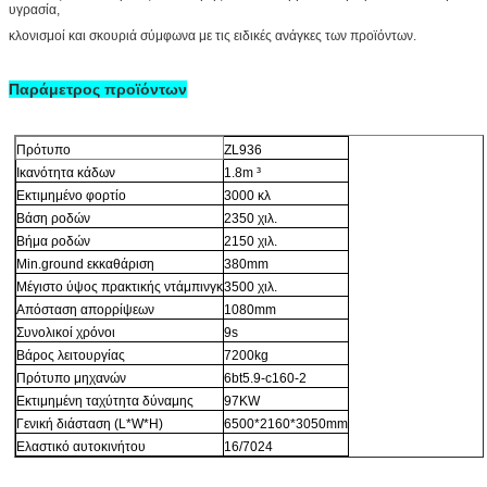
υγρασία,
κλονισμοί και σκουριά σύμφωνα με τις ειδικές ανάγκες των προϊόντων.
Παράμετρος προϊόντων
Πρότυπο
ZL936
Ικανότητα κάδων
1.8m ³
Εκτιμημένο φορτίο
3000 κλ
Βάση ροδών
2350 χιλ.
Βήμα ροδών
2150 χιλ.
Min.ground εκκαθάριση
380mm
Μέγιστο ύψος πρακτικής ντάμπινγκ
3500 χιλ.
Απόσταση απορρίψεων
1080mm
Συνολικοί χρόνοι
9s
Βάρος λειτουργίας
7200kg
Πρότυπο μηχανών
6bt5.9-c160-2
Εκτιμημένη ταχύτητα δύναμης
97KW
Γενική διάσταση (L*W*H)
6500*2160*3050mm
Ελαστικό αυτοκινήτου
16/7024