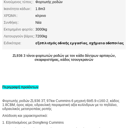
Κινούμενος τύπος::
Φορτωτής ροδών
Ικανότητα κάδων::
1.8m3
ΧΡΏΜΑ::
κίτρινο
Συνθήκη::
Νέα
Εκτιμημένο φορτίο::
3000kg
Λειτουργούν βάρος::
7200kg
εξοπλισμός οδικής εργασίας
οχήματα οδοποιίας
Ειδικότερα:
,
ZL936 3 τόνοι φορτωτών ροδών με τον κάδο δέντρων αρπαγών,
σκαριφιστήρας, κάδος τσουγκρανών
Περιγραφή προϊόντων
Φορτωτής ροδών ZL936 3T, 97kw
Cummins 6
μηχανή 6bt5.9-c160-
2, κάδος
1.8CBM, όρος αέρα, υδραυλική πειραματική αξία
κυλίνδρων
με το πηδάλιο,
υδραυλικός μετατροπέας ροπής
Απόδοση και χαρακτηριστικό:
1.
Εξοπλισμένος με Dongfeng Cummins