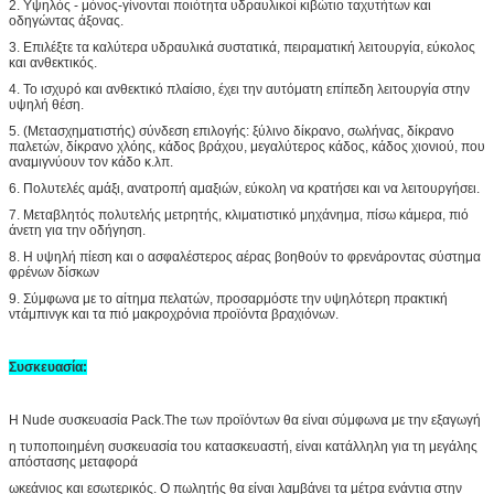
2.
Υψηλός - μόνος-γίνονται ποιότητα υδραυλικοί κιβώτιο ταχυτήτων και
οδηγώντας άξονας.
3.
Επιλέξτε τα καλύτερα υδραυλικά συστατικά, πειραματική λειτουργία, εύκολος
και ανθεκτικός.
4.
Το ισχυρό και ανθεκτικό πλαίσιο, έχει την αυτόματη επίπεδη λειτουργία στην
υψηλή θέση.
5.
(Μετασχηματιστής) σύνδεση επιλογής: ξύλινο δίκρανο, σωλήνας, δίκρανο
παλετών, δίκρανο χλόης, κάδος βράχου, μεγαλύτερος κάδος, κάδος χιονιού, που
αναμιγνύουν τον κάδο κ.λπ.
6.
Πολυτελές αμάξι, ανατροπή αμαξιών, εύκολη να κρατήσει και να λειτουργήσει.
7.
Μεταβλητός πολυτελής μετρητής, κλιματιστικό μηχάνημα, πίσω κάμερα, πιό
άνετη για την οδήγηση.
8.
Η υψηλή πίεση και ο ασφαλέστερος αέρας βοηθούν το φρενάροντας σύστημα
φρένων δίσκων
9.
Σύμφωνα με το αίτημα πελατών, προσαρμόστε την υψηλότερη πρακτική
ντάμπινγκ και τα πιό μακροχρόνια προϊόντα βραχιόνων.
Συσκευασία:
Η Nude συσκευασία Pack.The των προϊόντων θα είναι σύμφωνα με την εξαγωγή
η τυποποιημένη συσκευασία του κατασκευαστή, είναι κατάλληλη για τη μεγάλης
απόστασης μεταφορά
ωκεάνιος και εσωτερικός. Ο πωλητής θα είναι λαμβάνει τα μέτρα ενάντια στην