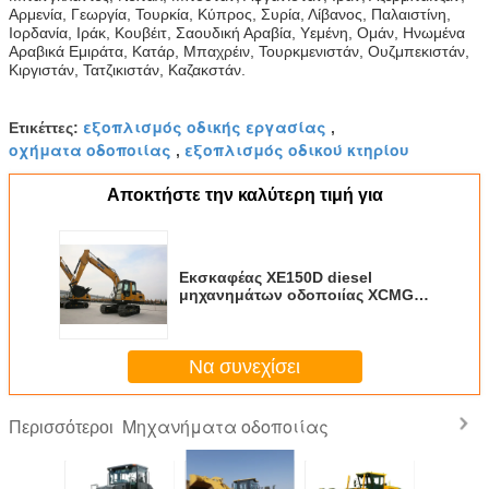
Αρμενία, Γεωργία, Τουρκία, Κύπρος, Συρία, Λίβανος, Παλαιστίνη,
Ιορδανία, Ιράκ, Κουβέιτ, Σαουδική Αραβία, Υεμένη, Ομάν, Ηνωμένα
Αραβικά Εμιράτα, Κατάρ, Μπαχρέιν, Τουρκμενιστάν, Ουζμπεκιστάν,
Κιργιστάν, Τατζικιστάν, Καζακστάν.
εξοπλισμός οδικής εργασίας
Ετικέττες:
,
οχήματα οδοποιίας
εξοπλισμός οδικού κτηρίου
,
Αποκτήστε την καλύτερη τιμή για
Εκσκαφέας XE150D diesel
μηχανημάτων οδοποιίας XCMG
με τη μηχανή Yanmar
Να συνεχίσει
Μηχανήματα οδοποιίας
Περισσότεροι