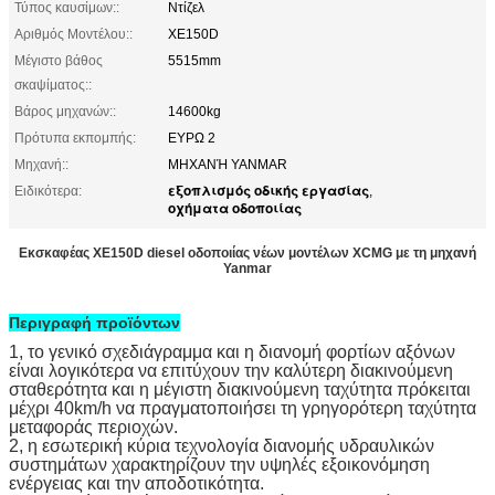
Τύπος καυσίμων::
Ντίζελ
Αριθμός Μοντέλου::
XE150D
Μέγιστο βάθος
5515mm
σκαψίματος::
Βάρος μηχανών::
14600kg
Πρότυπα εκπομπής:
ΕΥΡΩ 2
Μηχανή::
ΜΗΧΑΝΉ YANMAR
εξοπλισμός οδικής εργασίας
Ειδικότερα:
,
οχήματα οδοποιίας
Εκσκαφέας XE150D diesel οδοποιίας νέων μοντέλων XCMG με τη μηχανή
Yanmar
Περιγραφή προϊόντων
1,
το γενικό σχεδιάγραμμα και η διανομή φορτίων αξόνων
είναι λογικότερα να επιτύχουν την καλύτερη διακινούμενη
σταθερότητα και η μέγιστη διακινούμενη ταχύτητα πρόκειται
μέχρι 40km/h να πραγματοποιήσει τη γρηγορότερη ταχύτητα
μεταφοράς περιοχών.
2,
η εσωτερική κύρια τεχνολογία διανομής υδραυλικών
συστημάτων χαρακτηρίζουν την υψηλές εξοικονόμηση
ενέργειας και την αποδοτικότητα.