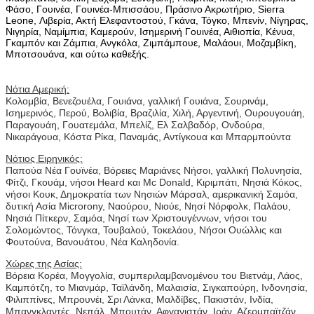
Φάσο, Γουινέα, Γουινέα-Μπισσάου, Πράσινο Ακρωτήριο, Sierra
Leone, Λιβερία, Ακτή Ελεφαντοστού, Γκάνα, Τόγκο, Μπενίν, Νίγηρας,
Νιγηρία,
Ναμίμπια
,
Καμερούν, Ισημερινή Γουινέα, Αιθιοπία, Κένυα,
Γκαμπόν και Ζάμπια, Ανγκόλα, Ζιμπάμπουε, Μαλάουι, Μοζαμβίκη,
Μποτσουάνα, και ούτω καθεξής.
Νότια Αμερική:
Κολομβία, Βενεζουέλα, Γουιάνα, γαλλική Γουιάνα, Σουρινάμ,
Ισημερινός, Περού, Βολιβία, Βραζιλία, Χιλή, Αργεντινή, Ουρουγουάη,
Παραγουάη, Γουατεμάλα, Μπελίζ, Ελ Σαλβαδόρ, Ονδούρα,
Νικαράγουα, Κόστα Ρίκα, Παναμάς, Αντίγκουα και Μπαρμπούντα
Νότιος Ειρηνικός:
Παπούα Νέα Γουϊνέα, Βόρειες Μαριάνες Νήσοι, γαλλική Πολυνησία,
Φίτζι, Γκουάμ, νήσοι Heard και Mc Donald, Κιριμπάτι, Νησιά Κόκος,
νήσοι Κουκ, Δημοκρατία των Νησιών Μάρσαλ, αμερικανική Σαμόα,
δυτική Ασία Microrony, Ναούρου, Νιούε, Νησί Νόρφολκ, Παλάου,
Νησιά Πίτκερν, Σαμόα, Νησί των Χριστουγέννων, νήσοι του
Σολομώντος, Τόνγκα, Τουβαλού, Τοκελάου, Nήσοι Ουώλλις και
Φουτούνα, Βανουάτου, Νέα Καληδονία.
Χώρες της Ασίας:
Βόρεια Κορέα, Μογγολία, συμπεριλαμβανομένου του Βιετνάμ, Λάος,
Καμπότζη, το Μιανμάρ, Ταϊλάνδη, Μαλαισία, Σιγκαπούρη, Ινδονησία,
Φιλιππίνες, Μπρουνέι, Σρι Λάνκα, Μαλδίβες, Πακιστάν, Ινδία,
Μπανγκλαντές, Νεπάλ, Μπουτάν, Αφγανιστάν, Ιράν, Αζερμπαϊτζάν,