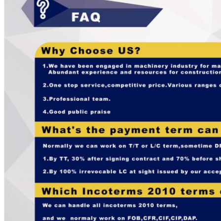
Αφήστε ένα μήνυμα
We bellen je snel terug