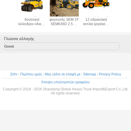
Μίνι μηχανήματα
135HP
Υδραυλική
20 ελαφ
12 υδραυλική
ανασκαπτήρας
μηχανή XCMG 20
δονητι
αντλία εργαλείων
GR135 γκρέιντερ
τόνος XS203H
κύλινδροι
τόνου 140HP
μηχανών με τη
140 KW 2130mm
κυλίνδρω
140HP SG14
λεπίδα και το
γήινων
μηχανών 
οδοποιίας
σκαριφιστήρα
συμπιεστών
συμπιεστώ
Γλώσσα αλλαγής
γκρέιντερ τρακτέρ
8015*2380*3050mm
κυλίνδρων
Shantui
Greek
Σπίτι
|
Περίπου εμείς
|
Μας ελάτε σε επαφή με
|
Sitemap
|
Privacy Policy
Άποψη υπολογιστών γραφείου
Copyright © 2018 - 2026 Shandong Global Heavy Truck Import&Export Co.,Ltd.
All rights reserved.