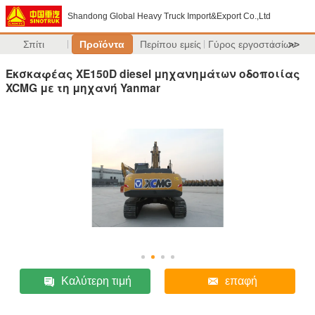
Shandong Global Heavy Truck Import&Export Co.,Ltd
Σπίτι
Προϊόντα
Περίπου εμείς
Γύρος εργοστασίων
>>
Εκσκαφέας XE150D diesel μηχανημάτων οδοποιίας
XCMG με τη μηχανή Yanmar
Καλύτερη τιμή
επαφή