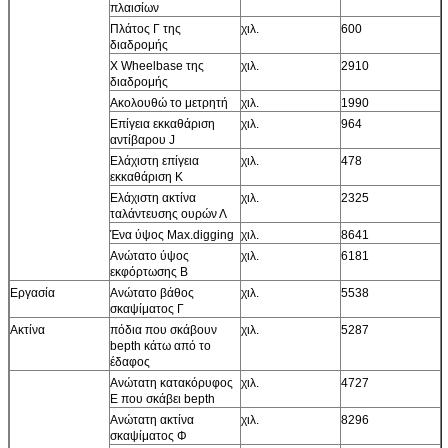
πλαισίων
Πλάτος Γ της
χιλ.
600
διαδρομής
Χ Wheelbase της
χιλ.
2910
διαδρομής
Ακολουθώ το μετρητή
χιλ.
1990
Επίγεια εκκαθάριση
χιλ.
964
αντίβαρου J
Ελάχιστη επίγεια
χιλ.
478
εκκαθάριση Κ
Ελάχιστη ακτίνα
χιλ.
2325
ταλάντευσης ουρών Λ
Ένα ύψος Max.digging
χιλ.
8641
Ανώτατο ύψος
χιλ.
6181
εκφόρτωσης Β
Εργασία
Ανώτατο βάθος
χιλ.
5538
σκαψίματος Γ
Ακτίνα
πόδια που σκάβουν
χιλ.
5287
bepth κάτω από το
έδαφος
Ανώτατη κατακόρυφος
χιλ.
4727
Ε που σκάβει bepth
Ανώτατη ακτίνα
χιλ.
8296
σκαψίματος Φ