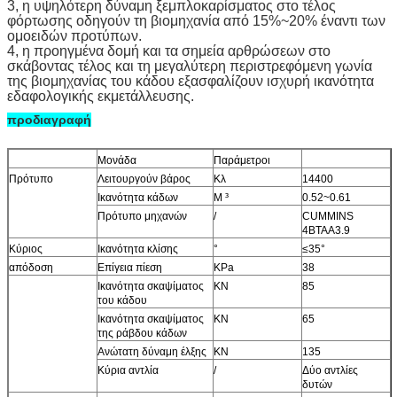
3,
η υψηλότερη δύναμη ξεμπλοκαρίσματος στο τέλος
φόρτωσης οδηγούν τη βιομηχανία από 15%~20% έναντι των
ομοειδών προτύπων.
4,
η προηγμένα δομή και τα σημεία αρθρώσεων στο
σκάβοντας τέλος και τη μεγαλύτερη περιστρεφόμενη γωνία
της βιομηχανίας του κάδου εξασφαλίζουν ισχυρή ικανότητα
εδαφολογικής εκμετάλλευσης.
προδιαγραφή
Μονάδα
Παράμετροι
Πρότυπο
Λειτουργούν βάρος
Κλ
14400
Ικανότητα κάδων
Μ ³
0.52~0.61
Πρότυπο μηχανών
/
CUMMINS
4BTAA3.9
Κύριος
Ικανότητα κλίσης
°
≤35°
απόδοση
Επίγεια πίεση
KPa
38
Ικανότητα σκαψίματος
KN
85
του κάδου
Ικανότητα σκαψίματος
KN
65
της ράβδου κάδων
Ανώτατη δύναμη έλξης
KN
135
Κύρια αντλία
/
Δύο αντλίες
δυτών