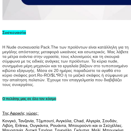
Συσκευασία
Η Nude συσκευασία Pack.The των προϊόντων είναι κατάλληλη για τη
μεγάλης απόστασης μεταφορά ωκεάνιος και εσωτερικός. Μας λάβετε
τα μέτρα ενάντια στην υγρασία, τους κλονισμούς και τη σκουριά
σύμφωνα με τις ειδικές ανάγκες των προϊόντων. Τα κύρια nude,
συνημμένα μέρη μηχανών και τα εργαλεία βάζουν στο τυποποιημένο
κιβώτιο εξαγωγής. Μέσα σε 20 ημέρες παραδώστε τα αγαθά στο
κύριο σκάφος port.Ro-RO/$L*RO ή το μαζικό σκάφος ή σύμφωνα με
την απαίτηση πελατών. Έχουμε τον επαγγελματία που διαβιβάζει
τους συνεργάτες.
Ο πελάτης μας σε όλο τον κόσμο
Της Αφρικής χώρες:
Κονγκό, Τανζανία, Τζιμπουτί, Ανγκόλα, Chad, Αλγερία, Σουδάν,
Λιβύη, Eritrea, Ουγκάντα, Ρουάντα, Μπουρούντι και οι Σεϋχέλλες.
Μαυριτανία, δυτική Σαχάρα, Σενεγάλη, Γκάμπια, Μαλί, Μπουρκίνα