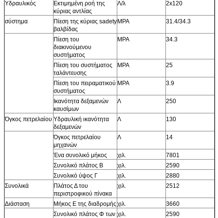
Υδραυλικός
Εκτιμημένη ροή της
Λ/λ
2x120
κύριας αντλίας
σύστημα
Πίεση της κύριας sadety
MPA
31.4/34.3
βαλβίδας
Πίεση του
MPA
34.3
διακινούμενου
συστήματος
Πίεση του συστήματος
MPA
25
ταλάντευσης
Πίεση του πειραματικού
MPA
3.9
συστήματος
Ικανότητα δεξαμενών
Λ
250
καυσίμων
Όγκος πετρελαίου
Υδραυλική ικανότητα
Λ
130
δεξαμενών
Όγκος πετρελαίου
Λ
14
μηχανών
Ένα συνολικό μήκος
χιλ.
7801
Συνολικό πλάτος Β
χιλ.
2590
Συνολικό ύψος Γ
χιλ.
2880
Συνολικά
Πλάτος Δ του
χιλ.
2512
περιστροφικού πίνακα
Διάσταση
Μήκος Ε της διαδρομής
χιλ.
3660
Συνολικό πλάτος Φ των
χιλ.
2590