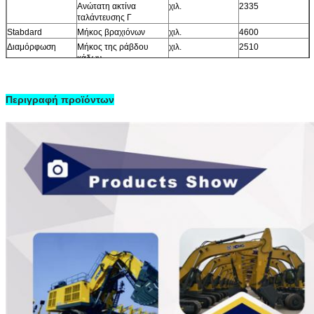
Ανώτατη ακτίνα
χιλ.
2335
ταλάντευσης Γ
Stabdard
Μήκος βραχιόνων
χιλ.
4600
Διαμόρφωση
Μήκος της ράβδου
χιλ.
2510
κάδων
Ικανότητα κάδων
Μ ³
0,61
Προαιρετικός
Ικανότητα κάδων
Μ ³
0,52 κάδος
Περιγραφή προϊόντων
βράχου