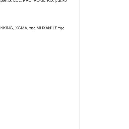
βώτιο, LCL, FRC, RO/$L*RO, μαζικό
ONKING, XGMA, της ΜΗΧΑΝΉΣ της