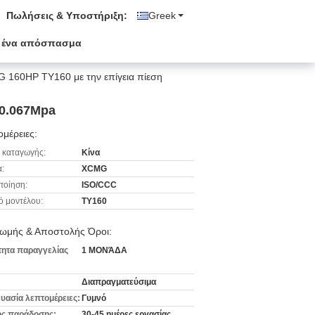
Πωλήσεις & Υποστήριξη:
Greek
 ένα απόσπασμα
G 160HP TY160 με την επίγεια πίεση
 0.067Mpa
μέρειες:
 καταγωγής:
Κίνα
:
XCMG
ποίηση:
ISO/CCC
ό μοντέλου:
TY160
ωμής & Αποστολής Όροι:
ητα παραγγελίας
1 ΜΟΝΆΔΑ
Διαπραγματεύσιμα
υασία λεπτομέρειες:
Γυμνό
ς παράδοσης:
30-45 ημέρες εργασίας