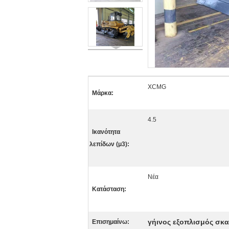
XCMG
Μάρκα:
4.5
Ικανότητα
λεπίδων (μ3):
Νέα
Κατάσταση:
γήινος εξοπλισμός σκ
Επισημαίνω: