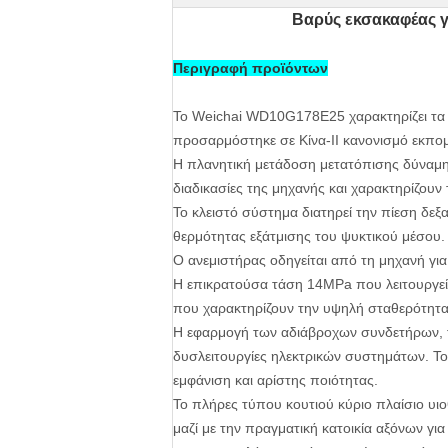
Βαρύς εκσακαφέας γ
Περιγραφή προϊόντων
Το Weichai WD10G178E25 χαρακτηρίζει τα 
προσαρμόστηκε σε Κίνα-ΙΙ κανονισμό εκπο
Η πλανητική μετάδοση μετατόπισης δύναμη
διαδικασίες της μηχανής και χαρακτηρίζου
Το κλειστό σύστημα διατηρεί την πίεση δεξ
θερμότητας εξάτμισης του ψυκτικού μέσου.
Ο ανεμιστήρας οδηγείται από τη μηχανή γι
Η επικρατούσα τάση 14MPa που λειτουργεί 
που χαρακτηρίζουν την υψηλή σταθερότητα 
Η εφαρμογή των αδιάβροχων συνδετήρων, τ
δυσλειτουργίες ηλεκτρικών συστημάτων. Το 
εμφάνιση και αρίστης ποιότητας.
Το πλήρες τύπου κουτιού κύριο πλαίσιο υιο
μαζί με την πραγματική κατοικία αξόνων γι