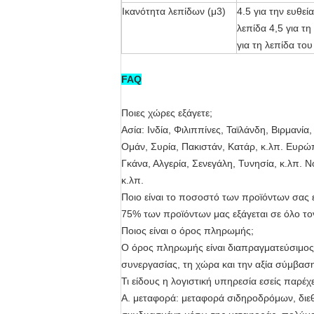
Ικανότητα λεπίδων (μ3)
4.5 για την ευθεί
λεπίδα 4,5 για τη
για τη λεπίδα του
FAQ
Ποιες χώρες εξάγετε;
Ασία: Ινδία, Φιλιππίνες, Ταϊλάνδη, Βιρμανί
Ομάν, Συρία, Πακιστάν, Κατάρ, κ.λπ. Ευρώπ
Γκάνα, Αλγερία, Σενεγάλη, Τυνησία, κ.λπ. Ν
κ.λπ.
Ποιο είναι το ποσοστό των προϊόντων σας 
75% των προϊόντων μας εξάγεται σε όλο το
Ποιος είναι ο όρος πληρωμής;
Ο όρος πληρωμής είναι διαπραγματεύσιμος 
συνεργασίας, τη χώρα και την αξία σύμβασ
Τι είδους η λογιστική υπηρεσία εσείς παρέχε
Α. μεταφορά: μεταφορά σιδηροδρόμων, διε