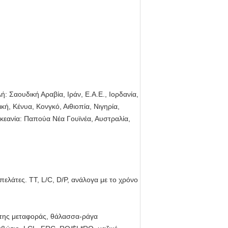
ή: Σαουδική Αραβία, Ιράν, Ε.Α.Ε., Ιορδανία,
ή, Κένυα, Κονγκό, Αιθιοπία, Νιγηρία,
 Ωκεανία: Παπούα Νέα Γουϊνέα, Αυστραλία,
λάτες. TT, L/C, D/P, ανάλογα με το χρόνο
 της μεταφοράς, θάλασσα-ράγα