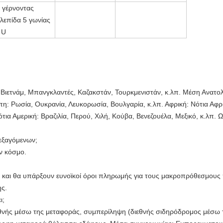
α γέρνοντας
 λεπίδα 5 γωνίας
 U
α, Βιετνάμ, Μπανγκλαντές, Καζακστάν, Τουρκμενιστάν, κ.λπ. Μέση Ανατολ
η: Ρωσία, Ουκρανία, Λευκορωσία, Βουλγαρία, κ.λπ. Αφρική: Νότια Αφρικ
ότια Αμερική: Βραζιλία, Περού, Χιλή, Κούβα, Βενεζουέλα, Μεξικό, κ.λπ.
εξαγόμενων;
ν κόσμο.
και θα υπάρξουν ευνοϊκοί όροι πληρωμής για τους μακροπρόθεσμους πε
ης.
ι;
θνής μέσω της μεταφοράς, συμπερίληψη (διεθνής σιδηρόδρομος μέσω