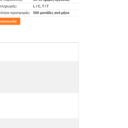
πληρωμής:
L / C, T / T
ότητα προσφοράς:
500 μονάδες ανά μήνα
ικοινωνία