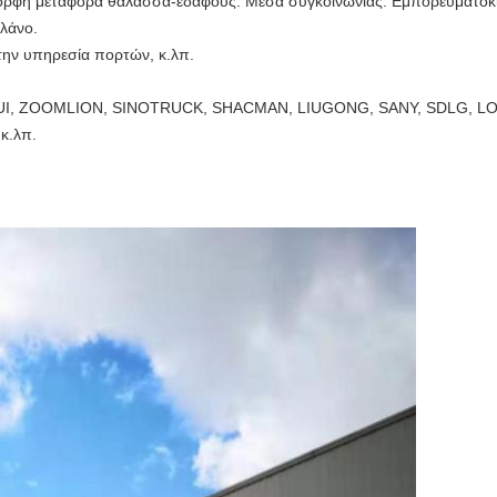
ρφη μεταφορά θάλασσα-εδάφους. Μέσα συγκοινωνίας: Εμπορευματοκι
λάνο.
ην υπηρεσία πορτών, κ.λπ.
NTUI, ZOOMLION, SINOTRUCK, SHACMAN, LIUGONG, SANY, SDLG, L
κ.λπ.