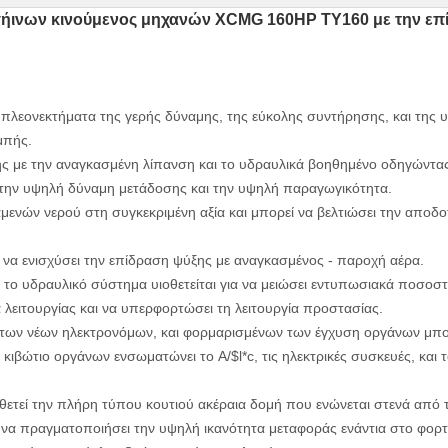
ήινων κινούμενος μηχανών XCMG 160HP TY160 με την επί
πλεονεκτήματα της γερής δύναμης, της εύκολης συντήρησης, και της 
μπής.
ς με την αναγκασμένη λίπανση και το υδραυλικά βοηθημένο οδηγώντας
ν την υψηλή δύναμη μετάδοσης και την υψηλή παραγωγικότητα.
αμενών νερού στη συγκεκριμένη αξία και μπορεί να βελτιώσει την αποδ
α να ενισχύσει την επίδραση ψύξης με αναγκασμένος - παροχή αέρα.
το υδραυλικό σύστημα υιοθετείται για να μειώσει εντυπωσιακά ποσοσ
λειτουργίας και να υπερφορτώσει τη λειτουργία προστασίας.
ων νέων ηλεκτρονόμων, και φορμαρισμένων των έγχυση οργάνων μπορε
κιβώτιο οργάνων ενσωματώνει το A/$l*c, τις ηλεκτρικές συσκευές, και
θετεί την πλήρη τύπου κουτιού ακέραια δομή που ενώνεται στενά από τ
α να πραγματοποιήσει την υψηλή ικανότητα μεταφοράς ενάντια στο φορτ