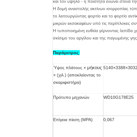
και τον υψηλό - η ποιότητα ενώνει στενά τ
Η δομή αναστολής ακτίνων ισορροπίας τύπων
το λειτουργώντας φορτίο και το φορτίο αντ
μικρών εκσακαφέων υπό τις περίπλοκες συ
Η τυποποιημένη ευθεία γέρνοντας λεπίδα χα
σκίσιμο του αργίλου και της παγωμένης γης
Παράμετρος
μήκους
Ύψος πλάτους ×
5140×3388×303
× (χιλ.) (αποκλείοντας το
σκαριφιστήρα)
Πρότυπο μηχανών
WD10G178E25
Επίγεια πίεση (MPA)
0,067