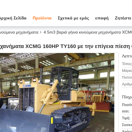
Αρχική Σελίδα
Προϊόντα
Σχετικά με εμάς
επαφή
Ζητήστε
ινούμενα μηχανήματα
4.5m3 βαριά γήινα κινούμενα μηχανήματα XCM
ηχανήματα XCMG 160HP TY160 με την επίγεια πίεση
Λεπτο
Τόπος
Μάρκα
Πιστο
Αριθμ
Πληρ
Ποσότ
min:
Τιμή:
Συσκε
Χρόνο