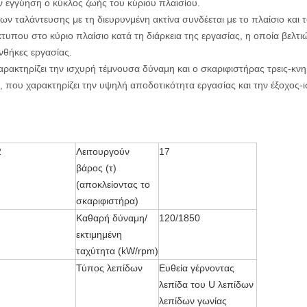
ην εγγύηση ο κύκλος ζωής του κύριου πλαισίου.
 ταλάντευσης με τη διευρυνμένη ακτίνα συνδέεται με το πλαίσιο και τ
ίκτυπου στο κύριο πλαίσιο κατά τη διάρκεια της εργασίας, η οποία βελτ
νθήκες εργασίας.
ρακτηρίζει την ισχυρή τέμνουσα δύναμη και ο σκαριφιστήρας τρεις-κνη
, που χαρακτηρίζει την υψηλή αποδοτικότητα εργασίας και την έξοχος-
2
Λειτουργούν
17
βάρος (τ)
(αποκλείοντας το
σκαριφιστήρα)
Καθαρή δύναμη/
120/1850
εκτιμημένη
ταχύτητα (kW/rpm)
Τύπος λεπίδων
Ευθεία γέρνοντας
λεπίδα του U λεπίδων
λεπίδων γωνίας