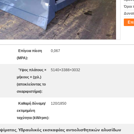
Όροι 
Δυνατ
Επ
Επίγεια πίεση
0,067
(MPA):
Ύψος πλάτους ×
5140×3388×3032
μήκους × (χιλ.)
(αποκλείοντας το
σκαριφιστήρα):
Καθαρή δύναμη/
120/1850
εκτιμημένη
ταχύτητα (kW/rpm):
αψίματος
Υδραυλικός εκσκαφέας αντιολισθητικών αλυσίδων
,