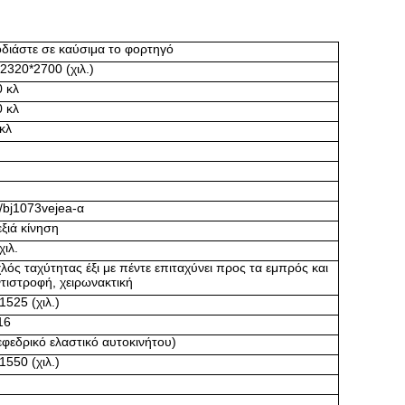
διάστε σε καύσιμα το φορτηγό
2320*2700 (χιλ.)
 κλ
 κλ
κλ
bj1073vejea-α
εξιά κίνηση
χιλ.
λός ταχύτητας έξι με πέντε επιταχύνει προς τα εμπρός και
ντιστροφή, χειρωνακτική
1525 (χιλ.)
16
εφεδρικό ελαστικό αυτοκινήτου)
1550 (χιλ.)