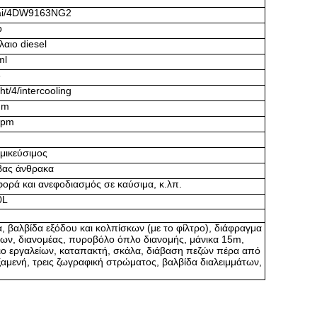
ai/4DW9163NG2
p
λαιο diesel
ml
3
ht/4/intercooling
.m
rpm
μικεύσιμος
βας άνθρακα
ορά και ανεφοδιασμός σε καύσιμα, κ.λπ.
0L
α, βαλβίδα εξόδου και κολπίσκων (με το φίλτρο), διάφραγμα
ων, διανομέας, πυροβόλο όπλο διανομής, μάνικα 15m,
ιο εργαλείων, καταπακτή, σκάλα, διάβαση πεζών πέρα από
ξαμενή, τρεις ζωγραφική στρώματος, βαλβίδα διαλειμμάτων,