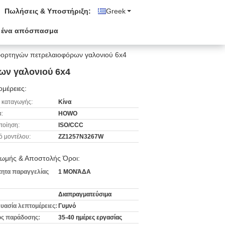
Πωλήσεις & Υποστήριξη:
Greek
 ένα απόσπασμα
 φορτηγών πετρελαιοφόρων γαλονιού 6x4
ων γαλονιού 6x4
μέρειες:
 καταγωγής:
Κίνα
:
HOWO
ποίηση:
ISO/CCC
ό μοντέλου:
ZZ1257N3267W
ωμής & Αποστολής Όροι:
ητα παραγγελίας
1 ΜΟΝΆΔΑ
Διαπραγματεύσιμα
υασία λεπτομέρειες:
Γυμνό
ς παράδοσης:
35-40 ημέρες εργασίας