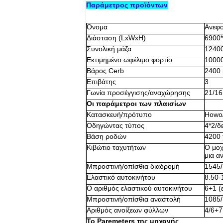
Παράμετρος προϊόντων
Όνομα
Ανεφο
Διάσταση (LxWxH)
6900*
Συνολική μάζα
12400
Εκτιμημένο ωφέλιμο φορτίο
10000
Βάρος Cerb
2400 
Επιβάτης
3
Γωνία προσέγγισης/αναχώρησης
21/16
Οι παράμετροι των πλαισίων
Κατασκευή/πρότυπο
Howo/
Οδηγώντας τύπος
4*2/δ
Βάση ροδών
4200 
Κιβώτιο ταχυτήτων
Ο μοχ
μια α
Μπροστινή/οπίσθια διαδρομή
1545/
Ελαστικό αυτοκινήτου
8.50-
Ο αριθμός ελαστικού αυτοκινήτου
6+1 (
Μπροστινή/οπίσθια αναστολή
1085/
Αριθμός ανοίξεων φύλλων
4/6+7
Το Paremeters της μηχανής