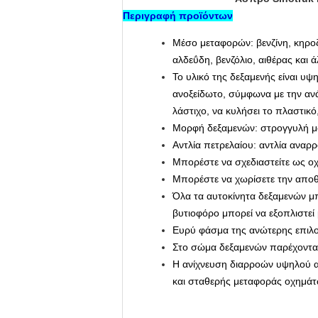
Περιγραφή προϊόντων
Μέσο μεταφορών: βενζίνη, κηροζί
αλδεΰδη, βενζόλιο, αιθέρας και ά
Το υλικό της δεξαμενής είναι υ
ανοξείδωτο, σύμφωνα με την ανά
λάστιχο, να κυλήσει το πλαστικό
Μορφή δεξαμενών: στρογγυλή μ
Αντλία πετρελαίου: αντλία αναρρ
Μπορέστε να σχεδιαστείτε ως ο
Μπορέστε να χωρίσετε την αποθ
Όλα τα αυτοκίνητα δεξαμενών μπ
βυτιοφόρο μπορεί να εξοπλιστεί
Ευρύ φάσμα της ανώτερης επιλογ
Στο σώμα δεξαμενών παρέχονται
Η ανίχνευση διαρροών υψηλού αε
και σταθερής μεταφοράς οχημάτ