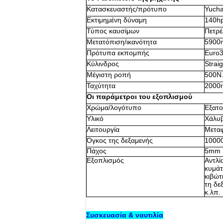
Κατασκευαστής/πρότυπο
Yuch
Εκτιμημένη δύναμη
140h
Τύπος καυσίμων
Πετρέ
Μετατόπιση/ικανότητα
5900
Πρότυπα εκπομπής
Euro
Κύλινδρος
Straig
Μέγιστη ροπή
500N
Ταχύτητα
2000
Οι παράμετροι του εξοπλισμού
Χρώμα/λογότυπο
Εξατο
Υλικό
Χάλυ
Λειτουργία
Μεταφ
Όγκος της δεξαμενής
1000
Πάχος
5mm
Εξοπλισμός
Αντλί
κυμάτ
κιβώτ
τη δε
κ.λπ.
Συσκευασία & ναυτιλία