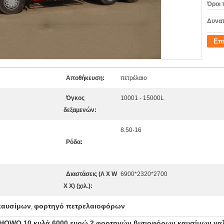
Όροι 
Δυνατ
Επ
Αποθήκευση:
πετρέλαιο
Όγκος
10001 - 15000L
δεξαμενών:
8.50-16
Ρόδα:
Διαστάσεις (Λ Χ W
6900*2320*2700
Χ Χ) (χιλ.):
καυσίμων
φορτηγό πετρελαιοφόρων
,
 HOWO 10 κυλά 6000 ευρώ 2 φορτηγών βυτιοφόρων καυσίμων γαλ