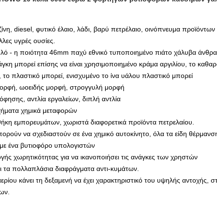
νη, diesel, φυτικό έλαιο, λάδι, βαρύ πετρέλαιο, οινόπνευμα προϊόντω
λλες υγρές ουσίες.
ψηλό - η ποιότητα 46mm παχύ εθνικό τυποποιημένο πιάτο χάλυβα άνθρα
γκη μπορεί επίσης να είναι χρησιμοποιημένο κράμα αργιλίου, το καθαρ
, το πλαστικό μπορεί, ενισχυμένο το ίνα υάλου πλαστικό μπορεί
ορφή, ωοειδής μορφή, στρογγυλή μορφή
όφησης, αντλία εργαλείων, διπλή αντλία
χήματα χημικά μεταφορών
ήκη εμπορευμάτων, χωριστά διαφορετικά προϊόντα πετρελαίου.
ορούν να σχεδιαστούν σε ένα χημικό αυτοκίνητο, όλα τα είδη θέρμανσ
 με ένα βυτιοφόρο υπολογιστών
ής χωρητικότητας για να ικανοποιήσει τις ανάγκες των χρηστών
 τα πολλαπλάσια διαφράγματα αντι-κυμάτων.
ρίου κάνει τη δεξαμενή να έχει χαρακτηριστικό του υψηλής αντοχής, 
ων.