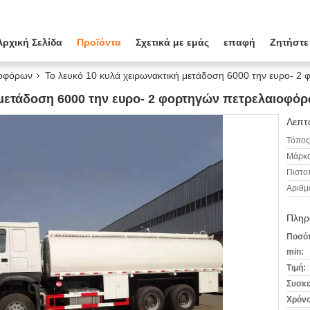
Αρχική Σελίδα
Προϊόντα
Σχετικά με εμάς
επαφή
Ζητήστε
ιοφόρων
Το λευκό 10 κυλά χειρωνακτική μετάδοση 6000 την ευρο- 2
 μετάδοση 6000 την ευρο- 2 φορτηγών πετρελαιοφόρ
Λεπτο
Τόπος
Μάρκα
Πιστο
Αριθμ
Πληρ
Ποσότ
min:
Τιμή:
Συσκε
Χρόνο