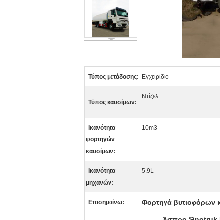
Τύπος μετάδοσης:
Εγχειρίδιο
Ντίζελ
Τύπος καυσίμων:
Ικανότητα
10m3
φορτηγών
καυσίμων:
Ικανότητα
5.9L
μηχανών:
Φορτηγά βυτιοφόρων 
Επισημαίνω:
Άσπρο Sinotruk