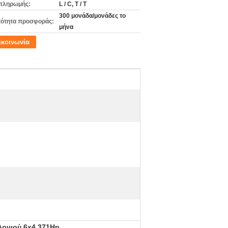
πληρωμής:
L / C, T / T
300 μονάδα/μονάδες το
ότητα προσφοράς:
μήνα
ικοινωνία
ονιού 6x4 371Hp