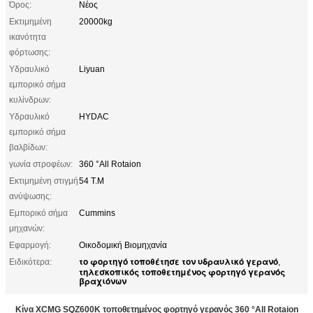
Όρος:
Νέος
Εκτιμημένη
20000kg
ικανότητα
φόρτωσης:
Υδραυλικό
Liyuan
εμπορικό σήμα
κυλίνδρων:
Υδραυλικό
HYDAC
εμπορικό σήμα
βαλβίδων:
γωνία στροφέων:
360 °All Rotaion
Εκτιμημένη στιγμή
54 T.M
ανύψωσης:
Εμπορικό σήμα
Cummins
μηχανών:
Εφαρμογή:
Οικοδομική Βιομηχανία
το φορτηγό τοποθέτησε τον υδραυλικό γερανό
Ειδικότερα:
,
τηλεσκοπικός τοποθετημένος φορτηγό γερανός
βραχιόνων
Κίνα XCMG SQZ600K τοποθετημένος φορτηγό γερανός 360 °All Rotaion