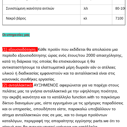
Συνιστώμενη ικανότητα αντλιών
λ/λ
80-100
Νεκρό βάρος
κλ
7100
Οι υπηρεσίες μας
(1) εξουσιοδότηση:
Κάθε προϊόν που εκδίδεται θα απολαύσει μια
περίοδο εξουσιοδότησης ώρας ενός έτους/του 2000 απασχόλησης,
κατά τη διάρκεια της οποίας θα επισκευάσουμε ή θα
αντικαταστήσουμε τα ελαττωματικά μέρη δωρεάν εάν οι ατέλειες
υλικού ή διαδικασίας εμφανιστούν και τα ανταλλακτικά είναι στις
κανονικές συνθήκες εργασίας.
(2) ανταλλακτικά:
ΑΥΞΗΜΕΝΟΣ αφιερώνεται για να παρέχει στους
πελάτες μας τα γνήσια ανταλλακτικά με την υψηλότερη ποιότητα,
την ακριβή ικανότητα και το κατάλληλο function.with το παγκόσμιο
δίκτυο διανομέων μας, είστε εγγυημένοι με τις γρήγορες παραδόσεις
και οι υπηρεσίες, οπουδήποτε είστε, παρακαλώ υποβάλλουν το
αίτημα ανταλλακτικών σας σε μας, και το όνομα προϊόντων
καταλόγων, περιγραφή της απαραίτητης εγγύησης parts.we ότι το
αίτημά σας θα αντιμετωπιστεί γρήγορα και κατάλληλα.