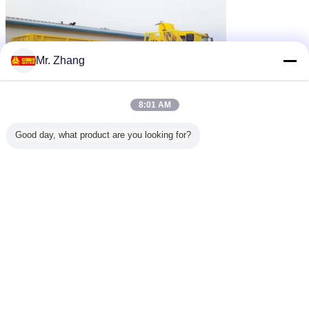
Mr. Zhang
8:01 AM
Good day, what product are you looking for?
Ετικέττες:
τηλεσκοπικός τοποθετημένος φορτηγό γερανός
βραχιόνων
το φορτηγό τοποθέτησε τον υδραυλικό γερανό
,
,
τηλεσκοπικός κινητός γερανός
Αποκτήστε την καλύτερη τιμή για
XCMG SQZ600K τοποθετημένος
φορτηγό γερανός 360 °
βραχιόνων αρθρώσεων 20 τόνου
όλο το Rotaion