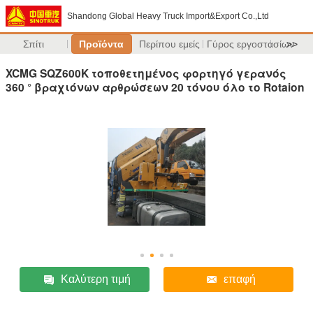
Shandong Global Heavy Truck Import&Export Co.,Ltd
Σπίτι
Προϊόντα
Περίπου εμείς
Γύρος εργοστασίων
>>
XCMG SQZ600K τοποθετημένος φορτηγό γερανός
360 ° βραχιόνων αρθρώσεων 20 τόνου όλο το Rotaion
Καλύτερη τιμή
επαφή