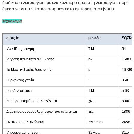
διαδικασία λειτουργίας, με ένα καλύτερο όραμα, η λειτουργία μπορεί
άμεσα να δει την κατάσταση μέσα στο εμπορευματοκιβώτιο.
Τεχνολογία
στοιχείο
μονάδα
SQZK6
Max.lifting στιγμή
T.M
54
Μέγιστη ικανότητα ανύψωσης
κλ
16000
Τα Max.hydraulic ξεπερνούν
μ
16,395
Γυρίζοντας γωνία
°
360
Γυρίζοντας ροπή
T.M
5.63
Σταθεροποιητής που διαδίδεται
χιλ.
8000
Διάστημα συναρμολογήσεων που απαιτείται
χιλ.
1886
Πλάτος που διπλώνεται
2500mm
2458
Max.operating πίεση
32Mpa
31.5