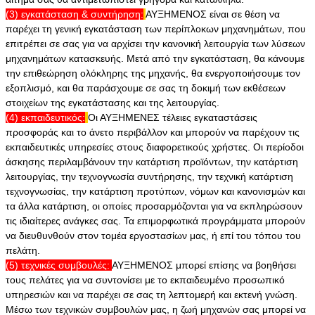
(3) εγκατάσταση & συντήρηση:
ΑΥΞΗΜΕΝΟΣ
είναι σε θέση να
παρέχει τη γενική εγκατάσταση των περίπλοκων μηχανημάτων, που
επιτρέπει σε σας για να αρχίσει την κανονική λειτουργία των λύσεων
μηχανημάτων κατασκευής. Μετά από την εγκατάσταση, θα κάνουμε
την επιθεώρηση ολόκληρης της μηχανής, θα ενεργοποιήσουμε τον
εξοπλισμό, και θα παράσχουμε σε σας τη δοκιμή των εκθέσεων
στοιχείων της εγκατάστασης και της λειτουργίας.
(4) εκπαιδευτικός:
Οι ΑΥΞΗΜΕΝΕΣ
τέλειες εγκαταστάσεις
προσφοράς και το άνετο περιβάλλον και μπορούν να παρέχουν τις
εκπαιδευτικές υπηρεσίες στους διαφορετικούς χρήστες. Οι περίοδοι
άσκησης περιλαμβάνουν την κατάρτιση προϊόντων, την κατάρτιση
λειτουργίας, την τεχνογνωσία συντήρησης, την τεχνική κατάρτιση
τεχνογνωσίας, την κατάρτιση προτύπων, νόμων και κανονισμών και
τα άλλα κατάρτιση, οι οποίες προσαρμόζονται για να εκπληρώσουν
τις ιδιαίτερες ανάγκες σας. Τα επιμορφωτικά προγράμματα μπορούν
να διευθυνθούν στον τομέα εργοστασίων μας, ή επί του τόπου του
πελάτη.
(5) τεχνικές συμβουλές:
ΑΥΞΗΜΕΝΟΣ
μπορεί επίσης να βοηθήσει
τους πελάτες για να συντονίσει με το εκπαιδευμένο προσωπικό
υπηρεσιών και να παρέχει σε σας τη λεπτομερή και εκτενή γνώση.
Μέσω των τεχνικών συμβουλών μας, η ζωή μηχανών σας μπορεί να