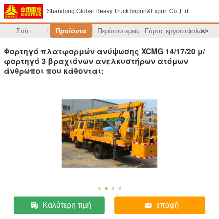
Shandong Global Heavy Truck Import&Export Co.,Ltd
Σπίτι
Προϊόντα
Περίπου εμείς
Γύρος εργοστασίων
>>
Φορτηγό πλατφορμών ανύψωσης XCMG 14/17/20 μ/
φορτηγό 3 βραχιόνων ανελκυστήρων ατόμων
άνθρωποι που κάθονται:
Καλύτερη τιμή
επαφή