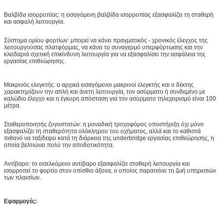
Βαλβίδα ισορροπίας: η εισαγόμενη βαλβίδα ισορροπίας εξασφαλίζει τη σταθερή
και ασφαλή λειτουργία.
Σύστημα ορίου φορτίων: μπορεί να κάνει πραγματικός - χρονικός έλεγχος της
λειτουργούσας πλατφόρμας, να κάνει το συναγερμό υπερφόρτωσης και την
κλειδαριά σχετική επικίνδυνη λειτουργία για να εξασφαλίσει την ασφάλεια της
εργασίας επιθεώρησης.
Μακρινός ελεγκτής: ο αρχικά εισαγόμενοι μακρινοί ελεγκτής και ο δέκτης
χαρακτηρίζουν την απλή και άνετη λειτουργία, τον ασύρματο ή συνδεμένο με
καλώδιο έλεγχο και η έγκυρη απόσταση για τον ασύρματο τηλεχειρισμό είναι 100
μέτρα.
Σταθεροποιητής ζυγοστατών: η μοναδική τροχοφόρος υποστήριξη όχι μόνο
εξασφαλίζει τη σταθερότητα ολόκληρου του οχήματος, αλλά και το καθιστά
πιθανό να ταξιδεψει κατά τη διάρκεια της underbridge εργασίας επιθεώρησης, η
οποία βελτιώνει πολύ την αποδοτικότητα.
Αντίβαρο: το εισελκόμενο αντίβαρο εξασφαλίζει σταθερή λειτουργία και
ισορροπεί το φορτίο στον οπίσθιο άξονα, ο οποίος παρατείνει τη ζωή υπηρεσιών
των πλαισίων.
Εφαρμογές: