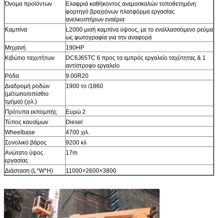
Όνομα προϊόντων
Ελαφριά καθήκοντος ανεμοσκαλών τοποθετημένη
φορτηγό βραχιόνων πλατφόρμα εργασίας
ανελκυστήρων εναέρια
Καμπίνα
L2000 μισή καμπίνα ύψους, με το εναλλασσόμενο ρεύμα
ως φωτογραφία για την αναφορά
Μηχανή
190HP
Κιβώτιο ταχυτήτων
DC6J65TC 6 προς τα εμπρός εργαλείο ταχύτητας & 1
αντίστροφο εργαλείο
Ρόδα
9.00R20
Διαδρομή ροδών
1900 το /1860
(μέτωπο/οπίσθιο
τμήμα) (χιλ.)
Πρότυπα εκπομπής
Ευρώ 2
Τύπος καυσίμων
Diesel
Wheelbase
4700 χιλ.
Συνολικό βάρος
9200 κλ
Ανώτατο ύψος
17m
εργασίας
Διάσταση (L*W*H)
11000×2600×3800