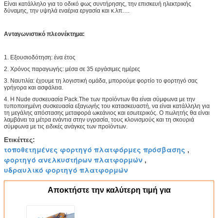
Είναι κατάλληλο για το οδικό φως συντήρησης, την επισκευή ηλεκτρικής
δύναμης, την υψηλά εναέρια εργασία και κ.λπ….
Ανταγωνιστικό πλεονέκτημα:
1. Εξουσιοδότηση: ένα έτος
2. Χρόνος παραγωγής: μέσα σε 35 εργάσιμες ημέρες
3. Ναυτιλία: έχουμε τη λογιστική ομάδα, μπορούμε φορτίο το φορτηγό σας
γρήγορα και ασφάλεια.
4. Η Nude συσκευασία Pack.The των προϊόντων θα είναι σύμφωνα με την
τυποποιημένη συσκευασία εξαγωγής του κατασκευαστή, να είναι κατάλληλη για
τη μεγάλης απόστασης μεταφορά ωκεάνιος και εσωτερικός. Ο πωλητής θα είναι
λαμβάνει τα μέτρα ενάντια στην υγρασία, τους κλονισμούς και τη σκουριά
σύμφωνα με τις ειδικές ανάγκες των προϊόντων.
Ετικέττες:
τοποθετημένες φορτηγό πλατφόρμες πρόσβασης
,
φορτηγό ανελκυστήρων πλατφορμών
,
υδραυλικό φορτηγό πλατφορμών
Αποκτήστε την καλύτερη τιμή για