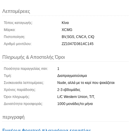
Λεπτομέρειες
Τόπος καταγωγής:
Κίνα
Μάρκα:
XCMG
Πιστοποίηση:
BV,SGS, CNCA, CIQ
Αριθμό μοντέλου:
ZZ1047D3614C145
Πληρωμής & Αποστολής Όροι
Ποσότητα παραγγελίας min:
1
Τιμή:
Διαπραγματεύσιμα
Συσκευασία λεπτομέρειες:
Nude, αλλά με το κερί που ψεκάζεται
Χρόνος παράδοσης:
2-3 εβδομάδες
Όροι πληρωμής:
L/C Western Union, T/T,
Δυνατότητα προσφοράς:
1000 μονάδες/το μήνα
περιγραφή
Εναέρια Φορτηγό πλατφόρμα εργασίας