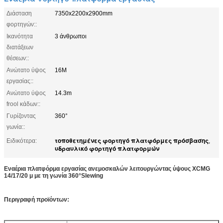
Διάσταση
7350x2200x2900mm
φορτηγών::
Ικανότητα
3 άνθρωποι
διατάξεων
θέσεων::
Ανώτατο ύψος
16M
εργασίας::
Ανώτατο ύψος
14.3m
frool κάδων::
Γυρίζοντας
360°
γωνία::
τοποθετημένες φορτηγό πλατφόρμες πρόσβασης
Ειδικότερα:
,
υδραυλικό φορτηγό πλατφορμών
Εναέρια πλατφόρμα εργασίας ανεμοσκαλών λειτουργώντας ύψους XCMG
14/17/20 μ με τη γωνία 360°Slewing
Περιγραφή προϊόντων: