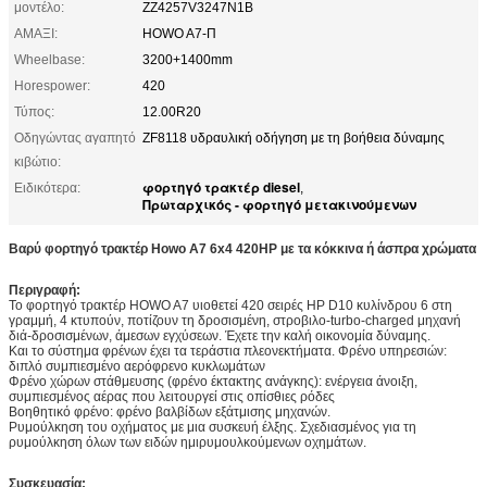
μοντέλο:
ZZ4257V3247N1B
ΑΜΑΞΙ:
HOWO A7-Π
Wheelbase:
3200+1400mm
Horespower:
420
Τύπος:
12.00R20
Οδηγώντας αγαπητό
ZF8118 υδραυλική οδήγηση με τη βοήθεια δύναμης
κιβώτιο:
φορτηγό τρακτέρ diesel
Ειδικότερα:
,
Πρωταρχικός - φορτηγό μετακινούμενων
Βαρύ φορτηγό τρακτέρ Howo A7 6x4 420HP με τα κόκκινα ή άσπρα χρώματα
Περιγραφή:
Το φορτηγό τρακτέρ HOWO A7 υιοθετεί 420 σειρές HP D10 κυλίνδρου 6 στη
γραμμή, 4 κτυπούν, ποτίζουν τη δροσισμένη, στροβιλο-turbo-charged μηχανή
διά-δροσισμένων, άμεσων εγχύσεων. Έχετε την καλή οικονομία δύναμης.
Και το σύστημα φρένων έχει τα τεράστια πλεονεκτήματα. Φρένο υπηρεσιών:
διπλό συμπιεσμένο αερόφρενο κυκλωμάτων
Φρένο χώρων στάθμευσης (φρένο έκτακτης ανάγκης): ενέργεια άνοιξη,
συμπιεσμένος αέρας που λειτουργεί στις οπίσθιες ρόδες
Βοηθητικό φρένο: φρένο βαλβίδων εξάτμισης μηχανών.
Ρυμούλκηση του οχήματος με μια συσκευή έλξης. Σχεδιασμένος για τη
ρυμούλκηση όλων των ειδών ημιρυμουλκούμενων οχημάτων.
Συσκευασία: