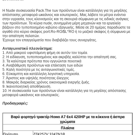
Η Nude συσκευασία Pack.The των προϊόντων είναι κατάλληλη για τη μεγάλης
απόστασης μεταφορά ωκεάνιος και εσωτερικός. Μας λάβετε τα μέτρα ενάντια
στην υγρασία, τους κλονισμούς και τη σκουριά σύμφωνα με τις ειδικές ανάγκες
των προϊόντων. Τα κύρια nude, συνημμένα μέρη μηχανών και τα εργαλεία
βάζουν στο τυποποιημένο κιβώτιο εξαγωγής. Μέσα σε 20 ημέρες παραδώστε τα
αγαθά στο κύριο σκάφος port.Ro-RO/$L*RO ή το μαζικό σκάφος ή σύμφωνα με
την απαίτηση πελατών.
Έχουμε τον επαγγελματία που διαβιβάζει τους συνεργάτες.
Ανταγωνιστικό πλεονέκτημα:
1. Από μακρού υφιστάμενη φήμη σε αυτόν τον τομέα.
2. Η ειδίκευση, τυποποιημένος και ακριβής καλύπτει την απαίτησή σας.
3. Τα καλύτερα πρότυπα που εγγυώνται ποιοτικά
4. Αναβάθμιση προϊόντων και επέκταση των ειδών
5. Καλή ποιότητα με τις ανταγωνιστικές τιμές.
6. Εύκαμπτη και κατάλληλη λογιστική υπηρεσία.
7. Άριστος και υψηλής ποιότητας έλεγχος
8. Μακράς διαρκείας χρόνος οικονομικά ενεργής ζωής.
9. Ικανοποιητική αποθήκευση.
10. Η συσκευασία των προϊόντων είναι κατάλληλη για τη μεγάλης απόστασης
μεταφορά ωκεάνιος και εσωτερικός.
Προδιαγραφές:
Βαρύ φορτηγό τρακτέρ Howo A7 6x4 420HP με τα κόκκινα ή άσπρα
χρώματα
Πλαίσια
Πρότυπο
ZZ4257V 3247N1B