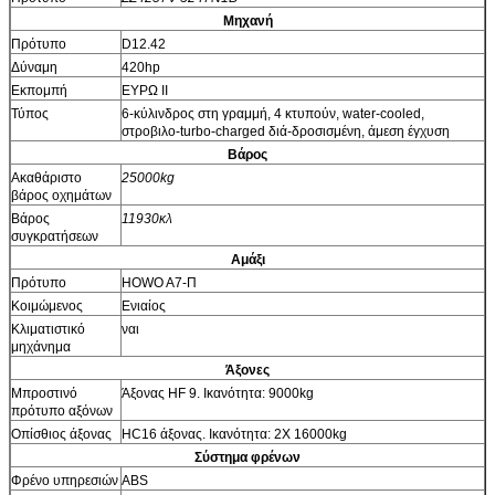
Μηχανή
Πρότυπο
D12.42
Δύναμη
420hp
Εκπομπή
ΕΥΡΩ ΙΙ
Τύπος
6-κύλινδρος στη γραμμή, 4 κτυπούν, water-cooled,
στροβιλο-turbo-charged διά-δροσισμένη, άμεση έγχυση
Βάρος
Ακαθάριστο
25000kg
βάρος οχημάτων
Βάρος
11930κλ
συγκρατήσεων
Αμάξι
Πρότυπο
HOWO A7-Π
Κοιμώμενος
Ενιαίος
Κλιματιστικό
ναι
μηχάνημα
Άξονες
Μπροστινό
Άξονας HF 9. Ικανότητα: 9000kg
πρότυπο αξόνων
Οπίσθιος άξονας
HC16 άξονας. Ικανότητα: 2X 16000kg
Σύστημα φρένων
Φρένο υπηρεσιών
ABS