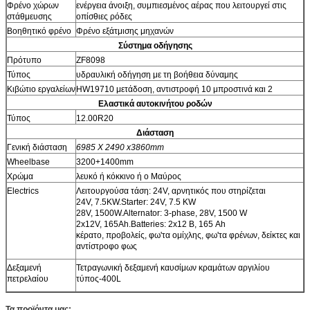
Φρένο χώρων
ενέργεια άνοιξη, συμπιεσμένος αέρας που λειτουργεί στις
στάθμευσης
οπίσθιες ρόδες
Βοηθητικό φρένο
Φρένο εξάτμισης μηχανών
Σύστημα οδήγησης
Πρότυπο
ZF8098
Τύπος
υδραυλική οδήγηση με τη βοήθεια δύναμης
Κιβώτιο εργαλείων
HW19710 μετάδοση, αντιστροφή 10 μπροστινά και 2
Ελαστικά αυτοκινήτου ροδών
Τύπος
12.00R20
Διάσταση
Γενική διάσταση
6985 X 2490 x3860mm
Wheelbase
3200+1400mm
Χρώμα
λευκό ή κόκκινο ή ο Μαύρος
Electrics
Λειτουργούσα τάση: 24V, αρνητικός που στηρίζεται
24V, 7.5KW.Starter: 24V, 7.5 KW
28V, 1500W.Alternator: 3-phase, 28V, 1500 W
2x12V, 165Ah.Batteries: 2x12 Β, 165 Ah
κέρατο, προβολείς, φω'τα ομίχλης, φω'τα φρένων, δείκτες και
αντίστροφο φως
Δεξαμενή
Τετραγωνική δεξαμενή καυσίμων κραμάτων αργιλίου
πετρελαίου
τύπος-400L
Τα προϊόντα μας: