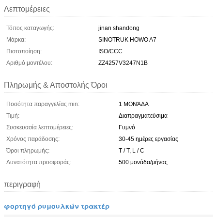
Λεπτομέρειες
Τόπος καταγωγής:
jinan shandong
Μάρκα:
SINOTRUK HOWO A7
Πιστοποίηση:
ISO/CCC
Αριθμό μοντέλου:
ZZ4257V3247N1B
Πληρωμής & Αποστολής Όροι
Ποσότητα παραγγελίας min:
1 ΜΟΝΆΔΑ
Τιμή:
Διαπραγματεύσιμα
Συσκευασία λεπτομέρειες:
Γυμνό
Χρόνος παράδοσης:
30-45 ημέρες εργασίας
Όροι πληρωμής:
T / T, L / C
Δυνατότητα προσφοράς:
500 μονάδα/μήνας
περιγραφή
φορτηγό ρυμουλκών τρακτέρ