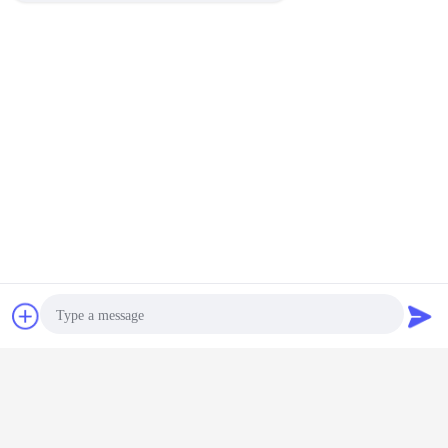
επικεφαλής φορτηγό τρακτέρ
Ετικέττες:
,
φορτηγό τρακτέρ diesel
,
Πρωταρχικός - φορτηγό μετακινούμενων
Αποκτήστε την καλύτερη τιμή για
Κόκκινες αυτόματες μονάδες
420HP τρακτέρ φορτηγών
ρυμουλκών τρακτέρ
μετάδοσης/6x4
Να συνεχίσει
συζήτηση
Ζητήστε ένα
φορτηγό ρυμουλκών τρακτέρ
Περισσότεροι
απόσπασμα
Photo