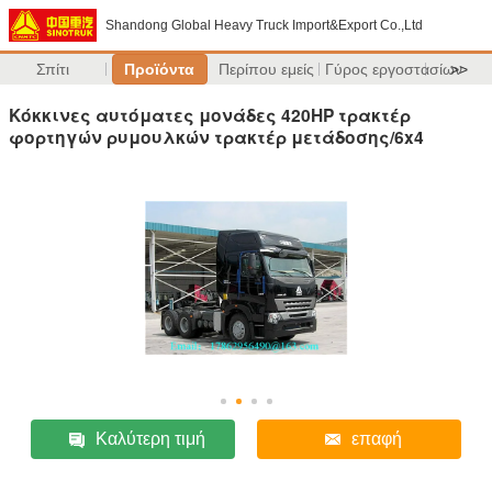
Shandong Global Heavy Truck Import&Export Co.,Ltd
Σπίτι
Προϊόντα
Περίπου εμείς
Γύρος εργοστασίων
>>
Κόκκινες αυτόματες μονάδες 420HP τρακτέρ
φορτηγών ρυμουλκών τρακτέρ μετάδοσης/6x4
Καλύτερη τιμή
επαφή