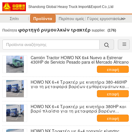
Shandong Global Heavy Truck Import&Export Co.,Ltd
Σπίτι
Προϊόντα
Περίπου εμείς
Γύρος εργοστασίων
>>
φορτηγό ρυμουλκών τρακτέρ
Ποιότητα
supplier.
(176)
Camión Tractor HOWO NX 6x4 Nuevo a Estrenar
430HP de Servicio Pesado para el Mercado Africano
επαφή
HOWO NX 6×4 Τρακτέρ με κινητήρα 380-460HP
για τη μεταφορά βαρέων εμπορευμάτων και
τη μακρινή εφοδιαστική
επαφή
HOWO NX 6×4 Τρακτέρ με κινητήρα 380HP και
βαρύ πλαίσιο για τη μεταφορά βαρέων
φορτίων
επαφή
HOWO NX Τρακτέρ με 6×4 τροχούς κίνησης