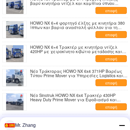
βαρύ κινητήρα ντίζελ και καμπίνα ύπνου
υψηλής οροφής για μεταλλευτική και μακρινή
επαφή
μεταφορά εμπορευμάτων
HOWO NX 6×4 φορτηγό έλξης με κινητήρα 380
ίππων και βαριά αναστολή φύλλου για τη
μεταφορά βαρέων φορτίων
επαφή
HOWO NX 6×4 Τρακτέρ με κινητήρα ντίζελ
420HP με χειροκίνητο κιβώτιο μετάδοσης και
ενισχυμένο υπόστρωμα για εξορύξεις
επαφή
Νέο Τράκτορας HOWO NX 6x4 371HP Βαρέως
Τύπου Prime Mover για Υπηρεσίες Logistics και
Μεταφοράς Εμπορευμάτων
επαφή
Νέο Sinotruk HOWO NX 6x4 Τρακτέρ 430HP
Heavy Duty Prime Mover για Εφοδιασμό και
Μεταφορά
επαφή
Νέο HOWO NX 6x4 Τρακτέρ Κεφαλοφόρο
371HP Diesel Prime Mover για βαριά φορτία
Mr. Zhang
Logistics Transport