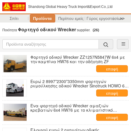
Shandong Global Heavy Truck Import&Export Co.,Ltd
Σπίτι
Προϊόντα
Περίπου εμείς
Γύρος εργοστασίων
>>
Φορτηγό οδικού Wrecker
Ποιότητα
supplier.
(26)
Φορτηγό οδικού Wrecker ZZ1257N5847W 6x4 με
την καμπίνα HW76 και την οδήγηση ZF
επαφή
Ευρώ 2 8997*2300*3350mm φορτηγών
ρυμούλκησης οδικού Wrecker Sinotruck HOWO 6*4
20T
επαφή
Ένα φορτηγό οδικού Wrecker αμαξιών
κρεβατιών 6x4 HW76 με το κλιματιστικό
μηχάνημα ZZ1257N5847W
επαφή
Ελαφρύ ευρώ 2 οχημάτων οδικής