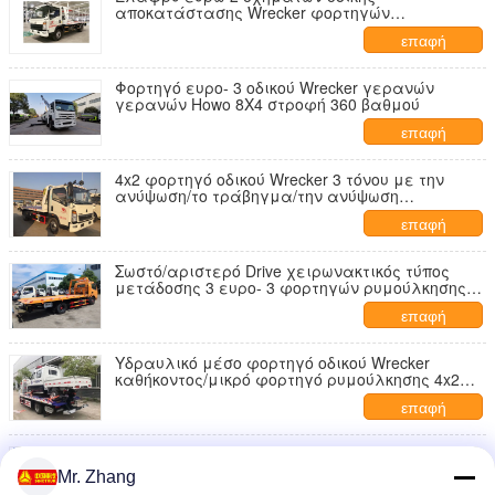
αποκατάστασης Wrecker φορτηγών
ρυμούλκησης καθήκοντος Sinotruck
επαφή
Φορτηγό ευρο- 3 οδικού Wrecker γερανών
γερανών Howo 8X4 στροφή 360 βαθμού
επαφή
4x2 φορτηγό οδικού Wrecker 3 τόνου με την
ανύψωση/το τράβηγμα/την ανύψωση
ZZ1087G381CE183
επαφή
Σωστό/αριστερό Drive χειρωνακτικός τύπος
μετάδοσης 3 ευρο- 3 φορτηγών ρυμούλκησης
Wrecker τόνου
επαφή
Υδραυλικό μέσο φορτηγό οδικού Wrecker
καθήκοντος/μικρό φορτηγό ρυμούλκησης 4x2
επίπεδης βάσης
επαφή
Μικρό λευκό 4,5 τύπος ευρο- Β 4×2 καυσίμων
diesel φορτηγών οδικού Wrecker τόνου FAW
Mr. Zhang