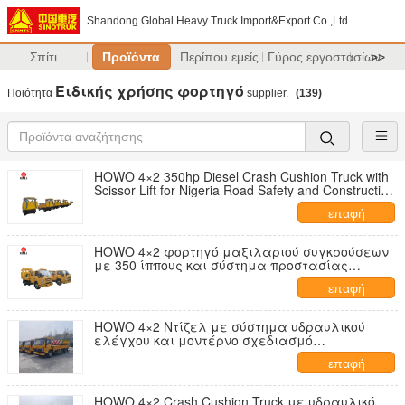
Shandong Global Heavy Truck Import&Export Co.,Ltd
Σπίτι
Προϊόντα
Περίπου εμείς
Γύρος εργοστασίων
>>
Ειδικής χρήσης φορτηγό
Ποιότητα
supplier.
(139)
HOWO 4×2 350hp Diesel Crash Cushion Truck with
Scissor Lift for Nigeria Road Safety and Construction
Zone Protection
επαφή
HOWO 4×2 φορτηγό μαξιλαριού συγκρούσεων
με 350 ίππους και σύστημα προστασίας
απορρόφησης ενέργειας για την ασφάλεια
επαφή
συντήρησης οδικών οδών
HOWO 4×2 Ντίζελ με σύστημα υδραυλικού
ελέγχου και μοντέρνο σχεδιασμό
απορρόφησης ενέργειας για την οδική
επαφή
ασφάλεια
HOWO 4×2 Crash Cushion Truck με υδραυλικό