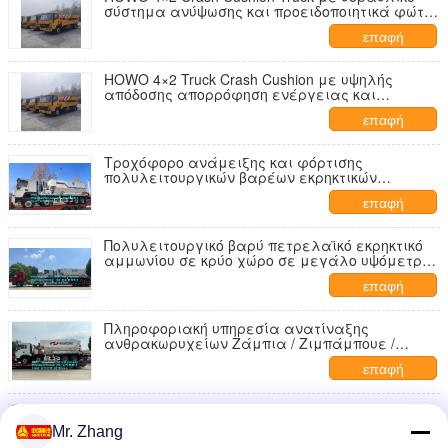
σύστημα ανύψωσης και προειδοποιητικά φώτα
LED για ασφάλεια στον αυτοκινητόδρομο
επαφή
HOWO 4×2 Truck Crash Cushion με υψηλής
απόδοσης απορρόφηση ενέργειας και
μοντελοποιημένο σχεδιασμό αντικατάστασης
επαφή
για την οδική ασφάλεια
Τροχόφορο ανάμειξης και φόρτισης
πολυλειτουργικών βαρέων εκρηκτικών
πετρελαίου αμμωνίου Τροχόφορο 15/20/25
επαφή
τόνων βαρέος γαλακτωματοποιητής ANFO
Τροχόφορο Ρωσία/Καζακστάν/Ουζμπεκιστάν/
Ινδονησία/Υπηρεσία εκρήξεως ορυχείων της
Πολυλειτουργικό βαρύ πετρελαϊκό εκρηκτικό
Γουινέας
αμμωνίου σε κρύο χώρο σε μεγάλο υψόμετρο,
ανάμειξη και φόρτιση
επαφή
Πληροφοριακή υπηρεσία ανατίναξης
ανθρακωρυχείων Ζάμπια / Ζιμπάμπουε /
Τανζανία / Γκάνα / Γουινέα / Περού
επαφή
Χαμηλή τιμή Υψηλής ποιότητας ανάμειξη και
φόρτιση πολυλειτουργικών βαρέων εκρηκτικών
Mr. Zhang
πετρελαίου αμμωνίου Φορτηγό 15/20/25 τόνων