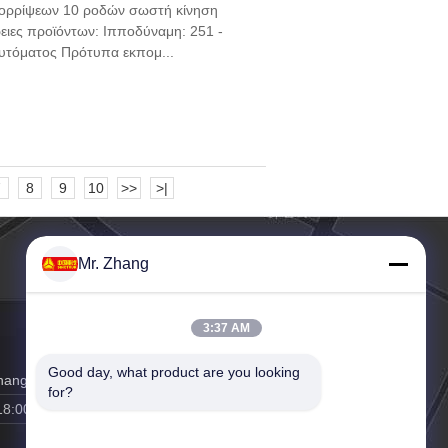
ρρίψεων 10 ροδών σωστή κίνηση
ειες προϊόντων: Ιπποδύναμη: 251 -
υτόματος Πρότυπα εκπομ...
7
8
9
10
>>
>|
Mr. Zhang
3:37 AM
Good day, what product are you looking 
zhang@vip.163.com
for?
18:00