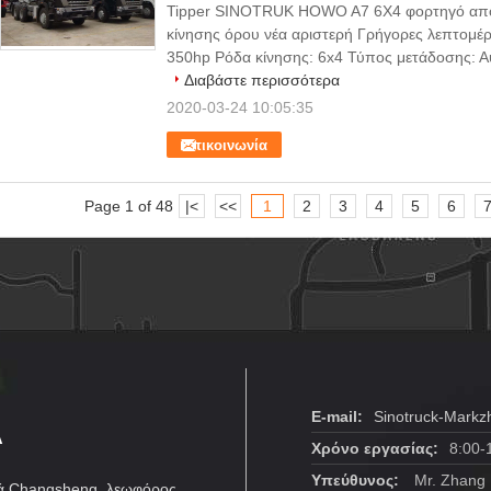
Tipper SINOTRUK HOWO A7 6X4 φορτηγό απο
κίνησης όρου νέα αριστερή Γρήγορες λεπτομέρ
350hp Ρόδα κίνησης: 6x4 Τύπος μετάδοσης: Α
Διαβάστε περισσότερα
2020-03-24 10:05:35
Επικοινωνία
Page 1 of 48
|<
<<
1
2
3
4
5
6
Α
E-mail:
Sinotruck-Mark
Χρόνο εργασίας:
8:00-
Υπεύθυνος:
Mr. Zhang
ιά Changsheng, λεωφόρος