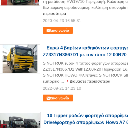
τη μετάδοση HW19710 Περιγραφή: Καλύτερη αε
Βελτιωμένη αεροδυναμική: καλύτερη οικονομία 
περισσότερα
2020-04-23 16:55:31
Επικοινωνία
Ευρώ 4 βαρέων καθηκόντων φορτηγ
ZZ3317N3867D1 με τον τύπο 12.00R20
SINOTRUK ευρο- 4 τύπος φορτηγών απορρί
ZZ3317N3867D1 With12.00R20 Περιγραφή Ευ
SINOTRUK HOWO Φιλιππίνες SINOTRUCK SINO
εμπορικό ...
Διαβάστε περισσότερα
2022-09-21 14:23:10
Επικοινωνία
10 Tipper ροδών φορτηγό απορρίψε
Drive/φορτηγό απορρίψεων Howo A7 