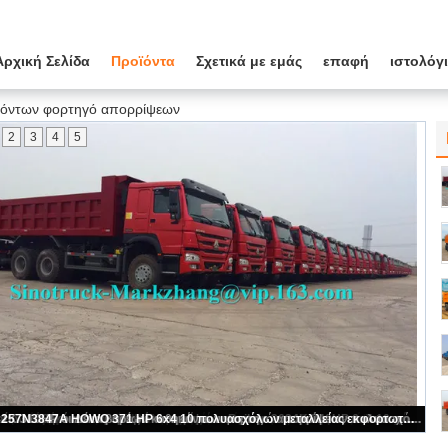
Αρχική Σελίδα
Προϊόντα
Σχετικά με εμάς
επαφή
ιστολόγ
όντων φορτηγό απορρίψεων
2
3
4
5
30 κυβικό Tipper μετρητών 6x4 φορτηγό, αυτόματο φορτηγό απορρίψεων μετάδοσης για τη μεταλλεία