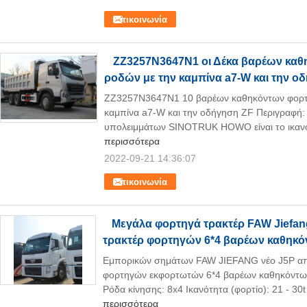
Επικοινωνία
ZZ3257N3647N1 οι Δέκα βαρέων κα
ροδών με την καμπίνα a7-W και την ο
ZZ3257N3647N1 10 βαρέων καθηκόντων φορτ
καμπίνα a7-W και την οδήγηση ZF Περιγραφή:
υπολειμμάτων SINOTRUK HOWO είναι το ικανο
περισσότερα
2022-09-21 14:36:07
Επικοινωνία
Μεγάλα φορτηγά τρακτέρ FAW Jiefang
τρακτέρ φορτηγών 6*4 βαρέων καθηκ
Εμπορικών σημάτων FAW JIEFANG νέο J5P απο
φορτηγών εκφορτωτών 6*4 βαρέων καθηκόντων
Ρόδα κίνησης: 8x4 Ικανότητα (φορτίο): 21 - 30t
περισσότερα