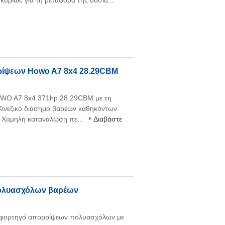
υρίως για τη μεταφορά της ουσία...
ίψεων Howo A7 8x4 28.29CBM
WO A7 8x4 371hp 28.29CBM με τη
ινεζικό διάσημο βαρέων καθηκόντων
. Χαμηλή κατανάλωση πε...
Διαβάστε
ολυασχόλων βαρέων
φορτηγό απορρίψεων πολυασχόλων με