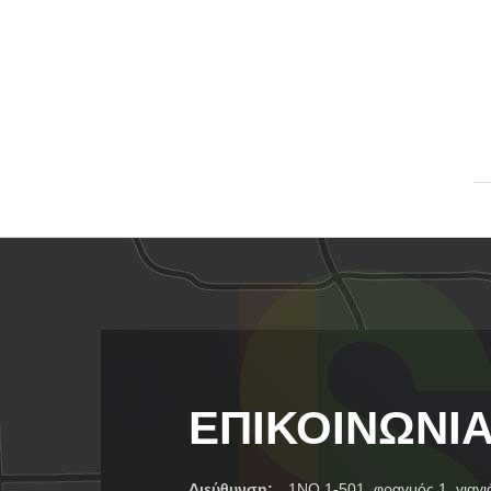
ΕΠΙΚΟΙΝΩΝΊ
Διεύθυνση:
1NO.1-501, φραγμός 1, γιαγ