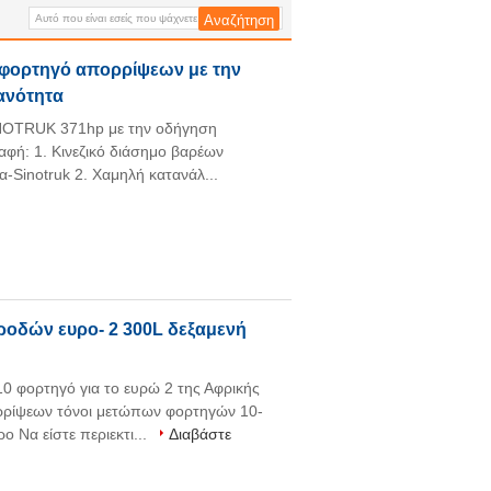
τεχνολογία της VOLVO
φορτηγών για το Λάος το
Μιανμάρ
φορτηγό απορρίψεων με την
ανότητα
NOTRUK 371hp με την οδήγηση
φή: 1. Κινεζικό διάσημο βαρέων
-Sinotruk 2. Χαμηλή κατανάλ...
 ροδών ευρο- 2 300L δεξαμενή
φορτηγό για το ευρώ 2 της Αφρικής
ορρίψεων τόνοι μετώπων φορτηγών 10-
 Να είστε περιεκτι...
Διαβάστε