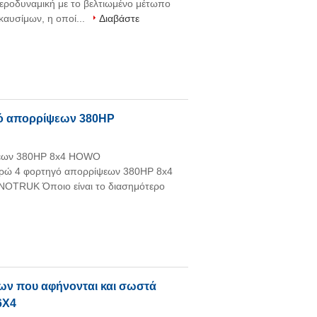
ροδυναμική με το βελτιωμένο μέτωπο
καυσίμων, η οποί...
Διαβάστε
ό απορρίψεων 380HP
ψεων 380HP 8x4 HOWO
ρώ 4 φορτηγό απορρίψεων 380HP 8x4
TRUK Όποιο είναι το διασημότερο
ων που αφήνονται και σωστά
6X4