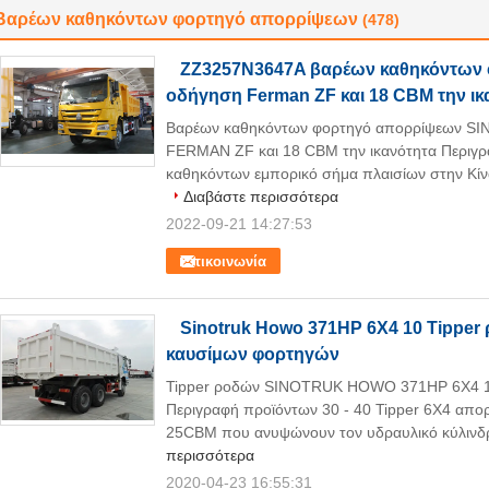
Βαρέων καθηκόντων φορτηγό απορρίψεων
(478)
ZZ3257N3647A βαρέων καθηκόντων 
οδήγηση Ferman ZF και 18 CBM την ικ
Βαρέων καθηκόντων φορτηγό απορρίψεων SI
FERMAN ZF και 18 CBM την ικανότητα Περιγρα
καθηκόντων εμπορικό σήμα πλαισίων στην Κίνα
Διαβάστε περισσότερα
2022-09-21 14:27:53
Επικοινωνία
Sinotruk Howo 371HP 6X4 10 Tipper
καυσίμων φορτηγών
Tipper ροδών SINOTRUK HOWO 371HP 6X4 10 
Περιγραφή προϊόντων 30 - 40 Tipper 6X4 απ
25CBM που ανυψώνουν τον υδραυλικό κύλινδρο
περισσότερα
2020-04-23 16:55:31