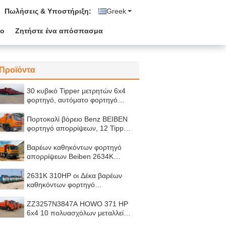
Πωλήσεις & Υποστήριξη:
Greek
ιο
Ζητήστε ένα απόσπασμα
Προϊόντα
30 κυβικό Tipper μετρητών 6x4
φορτηγό, αυτόματο φορτηγό
απορρίψεων μετάδοσης για τη
μεταλλεία
Πορτοκαλί βόρειο Benz BEIBEN
φορτηγό απορρίψεων, 12 Tipper
πολυασχόλων 8x4 φορτηγό
NG80B
Βαρέων καθηκόντων φορτηγό
απορρίψεων Beiben 2634K
340HP 6x4 10 πολυάσχολος
LHD ισχυρός από την οδική
2631K 310HP οι Δέκα βαρέων
απόδοση
καθηκόντων φορτηγό
απορρίψεων πολυασχόλων
υιοθετούν την τεχνολογία της
ZZ3257N3847A HOWO 371 HP
Γερμανίας
6x4 10 πολυασχόλων μεταλλείας
εκφορτωτών/Tipper απορρίψεων