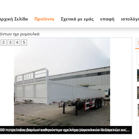
Αρχική Σελίδα
Προϊόντα
Σχετικά με εμάς
επαφή
ιστολόγ
όντων ημι ρυμουλκά
2
3
4
5
50 τόνοι βαρέων καθηκόντων ημι ρυμουλκών με τις ρόδες 3mm 12.00R22 πιάτο διαμαντιών