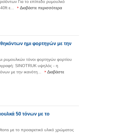
ροϊόντων Για το επίπεδο ρυμουλκό
40ft ε...
Διαβάστε περισσότερα
καθηκόντων ημι φορτηγών με την
ι ρυμουλκών τόνοι φορτηγών φορτίου
ριγραφή: SINOTRUK υψηλός - η
όνων με την ικανότη...
Διαβάστε
ουλκά 50 τόνων με το
ons με το προαιρετικό υλικό χρώματος