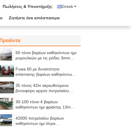
Πωλήσεις & Υποστήριξη:
Greek
ιο
Ζητήστε ένα απόσπασμα
Προϊόντα
50 τόνοι βαρέων καθηκόντων ημι
ρυμουλκών με τις ρόδες 3mm
12.00R22 πιάτο διαμαντιών
Fuwa 60 με δυνατότητα
επέκτασης βαρέων καθηκόντων
ημι ρυμουλκά 13 τόνος
13000*3000*1650mm τόνου
35 τόνος 42m αεριωθούμενα
βυτιοφόρο αργού πετρελαίου
ανοξείδωτου ³/ρυμουλκό
δεξαμενών καυσίμων
30-100 τόνοι 4 βαρέων
καθηκόντων ημι φράκτης 13m
πασσάλων καλάμων ζάχαρης
ζωικού κεφαλαίου φορτίου
42000 πετρελαίου βαρέων
ρυμουλκών αξόνων
καθηκόντων ημι λίτρα
ρυμουλκών δεξαμενών καυσίμων