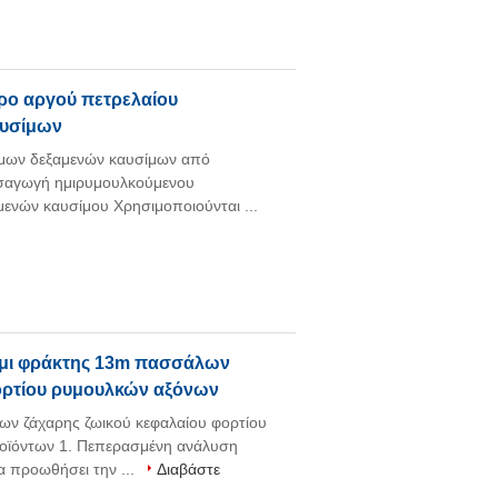
ρο αργού πετρελαίου
αυσίμων
ίμων δεξαμενών καυσίμων από
ισαγωγή ημιρυμουλκούμενου
ενών καυσίμου Χρησιμοποιούνται ...
ημι φράκτης 13m πασσάλων
ορτίου ρυμουλκών αξόνων
ν ζάχαρης ζωικού κεφαλαίου φορτίου
οϊόντων 1. Πεπερασμένη ανάλυση
α προωθήσει την ...
Διαβάστε