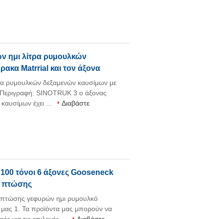
ν ημι λίτρα ρυμουλκών
ακα Matrrial και τον άξονα
ρα ρυμουλκών δεξαμενών καυσίμων με
WA Περιγραφή: SINOTRUK 3 ο άξονας
καυσίμων έχει ...
Διαβάστε
100 τόνοι 6 άξονες Gooseneck
ν πτώσης
ν πτώσης γεφυρών ημι ρυμουλκό
 μας 1. Τα προϊόντα μας μπορούν να