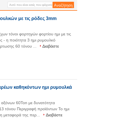
με το χάλυβα άνθρακα Matrrial
και τον άξονα FUWA
μουλκών με τις ρόδες 3mm
χων τόνοι φορτηγών φορτίου ημι με τις
- η ποιότητα 3 ημι ρυμουλκό
ρτωσης 60 τόνου ...
Διαβάστε
αρέων καθηκόντων ημι ρυμουλκά
 αξόνων 60Ton με δυνατότητα
13 τόνου Περιγραφή προϊόντων Το ημι
η μεταφορά της περ...
Διαβάστε