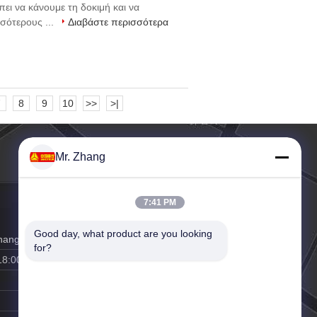
ει να κάνουμε τη δοκιμή και να
σότερους ...
Διαβάστε περισσότερα
7
8
9
10
>>
>|
Mr. Zhang
7:41 PM
Good day, what product are you looking 
zhang@vip.163.com
for?
18:00