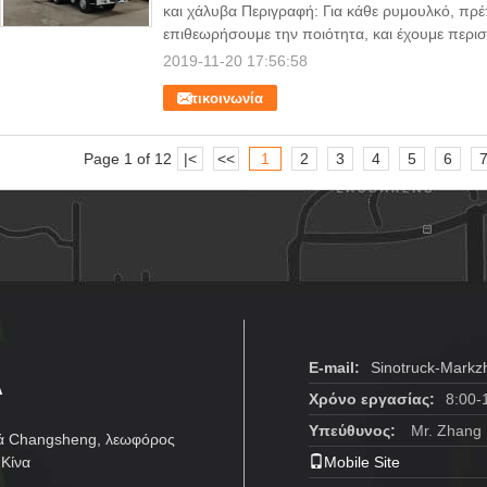
και χάλυβα Περιγραφή: Για κάθε ρυμουλκό, πρέπ
επιθεωρήσουμε την ποιότητα, και έχουμε περισ
2019-11-20 17:56:58
Επικοινωνία
Page 1 of 12
|<
<<
1
2
3
4
5
6
Α
E-mail:
Sinotruck-Mark
Χρόνο εργασίας:
8:00-
Υπεύθυνος:
Mr. Zhang
ιά Changsheng, λεωφόρος
 Κίνα
Mobile Site