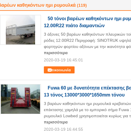
βαρέων καθηκόντων ημι ρυμουλκά
(119)
50 τόνοι βαρέων καθηκόντων ημι ρυ
12.00R22 πιάτο διαμαντιών
3 άξονες 50 βαρέων καθηκόντων πλευρικών τοί
ρόδες 12.00R22 Περιγραφή: SINOTRUK υψηλός 
φορτηγών φορτίου αξόνων με την ικανότητα φό
περισσότερα
2020-03-19 16:45:01
Επικοινωνία
Fuwa 60 με δυνατότητα επέκτασης β
13 τόνος 13000*3000*1650mm τόνου
3 βαρέων καθηκόντων ημι ρυμουλκά κρεβατιών
επέκτασης χαμηλά με το εμπορικό σήμα Fuwa 
ρυμουλκό Lowbed χρησιμοποιείται κυρίως για τ
περισσότερα
2020-03-19 16:44:55