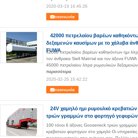
2020-03-19 16:45:26
Επικοινωνία
42000 πετρελαίου βαρέων καθηκόντω
δεξαμενών καυσίμων με το χάλυβα άνθρ
FUWA
42000 πετρελαίου βαρέων καθηκόντων ημι λίτ
τον άνθρακα Stell Matrrial και τον άξονα FU
45000 πετρελαίου λίτρα ρυμουλκών δεξαμενών 
περισσότερα
2020-02-25 15:42:22
Επικοινωνία
24V χαμηλό ημι ρυμουλκό κρεβατιών 
τριών γραμμών στο φορτηγό γεφυρώ
100 τόνοι 6 άξονες Gooseneck τριών γραμμώ
κρεβατιών φορτηγών στο χαμηλό Οι υπηρεσίες