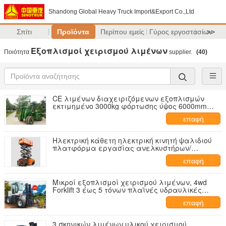
Shandong Global Heavy Truck Import&Export Co.,Ltd
Σπίτι
Προϊόντα
Περίπου εμείς
Γύρος εργοστασίων
>>
Εξοπλισμοί χειρισμού λιμένων
Ποιότητα
supplier.
(40)
CE λιμένων διαχειριζόμενων εξοπλισμών
εκτιμημένο 3000kg φόρτωσης ύψος 6000mm
ανύψωσης ικανότητας μέγιστο
επαφή
Ηλεκτρική κάθετη ηλεκτρική κινητή ψαλιδιού
πλατφόρμα εργασίας ανελκυστήρων/
ανελκυστήρων υλικών σκαλωσιάς εναέρια
επαφή
Μικροί εξοπλισμοί χειρισμού λιμένων, 4wd
Forklift 3 έως 5 τόνων πλαϊνές υδραυλικές
μηχανές diesel φορτηγών
επαφή
3 σκηνικών λιμένων υλικού χειρισμού