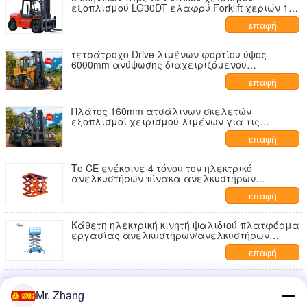
εξοπλισμού LG30DT ελαφρύ Forklift χεριών 16
τόνου υδραυλικό
επαφή
τετράτροχο Drive λιμένων φορτίου ύψος
6000mm ανύψωσης διαχειριζόμενου
εξοπλισμού μέγιστο
επαφή
Πλάτος 160mm ατσάλινων σκελετών
εξοπλισμοί χειρισμού λιμένων για τις
οικοδομές
επαφή
Το CE ενέκρινε 4 τόνου τον ηλεκτρικό
ανελκυστήρων πίνακα ανελκυστήρων
ψαλιδιού αυτοκινήτων πλατφορμών 4000kg
επαφή
υδραυλικό
Κάθετη ηλεκτρική κινητή ψαλιδιού πλατφόρμα
εργασίας ανελκυστήρων/ανελκυστήρων
υλικών σκαλωσιάς εναέρια
επαφή
3 εξοπλισμοί χειρισμού σκηνικών λιμένων
LG30DT με ελαφρύ Forklift χεριών 16 τόνου
Mr. Zhang
υδραυλικό