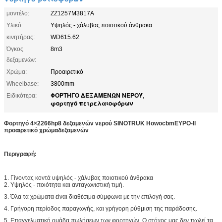
μοντέλο:
ZZ1257M3817A
Υλικό:
Υψηλός - χάλυβας ποιοτικού άνθρακα
κινητήρας:
WD615.62
Όγκος
8m3
δεξαμενών:
Χρώμα:
Προαιρετικό
Wheelbase:
3800mm
ΦΟΡΤΗΓΟ ΔΕΞΑΜΕΝΩΝ ΝΕΡΟΎ
Ειδικότερα:
,
φορτηγό πετρελαιοφόρων
Φορτηγό 4×2266hp8 δεξαμενών νερού SINOTRUK HowocbmΕΥΡΟ-ΙΙ
προαιρετικό χρώμαδεξαμενών
Περιγραφή:
1. Γίνοντας κοντά υψηλός - χάλυβας ποιοτικού άνθρακα
2. Υψηλός - ποιότητα και ανταγωνιστική τιμή.
3. Όλα τα χρώματα είναι διαθέσιμα σύμφωνα με την επιλογή σας.
4. Γρήγορη περίοδος παραγωγής, και γρήγορη ρύθμιση της παράδοσης.
5. Επαγγελματική ομάδα πωλήσεων των φορτηγών. Ο στόχος μας δεν πωλεί τα