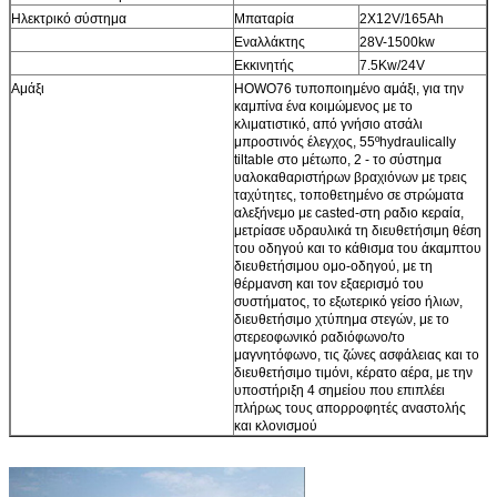
Ηλεκτρικό σύστημα
Μπαταρία
2X12V/165Ah
Εναλλάκτης
28V-1500kw
Εκκινητής
7.5Kw/24V
Αμάξι
HOWO76 τυποποιημένο αμάξι, για την
καμπίνα ένα κοιμώμενος με το
κλιματιστικό, από γνήσιο ατσάλι
μπροστινός έλεγχος, 55ºhydraulically
tiltable στο μέτωπο, 2 - το σύστημα
υαλοκαθαριστήρων βραχιόνων με τρεις
ταχύτητες, τοποθετημένο σε στρώματα
αλεξήνεμο με casted-στη ραδιο κεραία,
μετρίασε υδραυλικά τη διευθετήσιμη θέση
του οδηγού και το κάθισμα του άκαμπτου
διευθετήσιμου ομο-οδηγού, με τη
θέρμανση και τον εξαερισμό του
συστήματος, το εξωτερικό γείσο ήλιων,
διευθετήσιμο χτύπημα στεγών, με το
στερεοφωνικό ραδιόφωνο/το
μαγνητόφωνο, τις ζώνες ασφάλειας και το
διευθετήσιμο τιμόνι, κέρατο αέρα, με την
υποστήριξη 4 σημείου που επιπλέει
πλήρως τους απορροφητές αναστολής
και κλονισμού