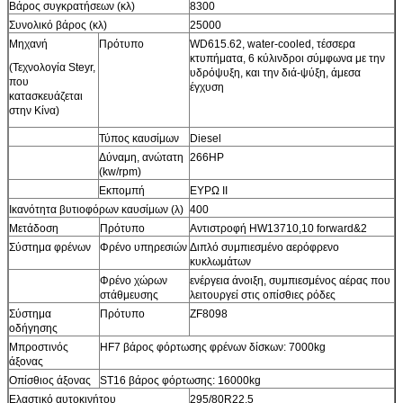
Βάρος συγκρατήσεων (κλ)
8300
Συνολικό βάρος (κλ)
25000
Μηχανή
Πρότυπο
WD615.62, water-cooled, τέσσερα
κτυπήματα, 6 κύλινδροι σύμφωνα με την
(Τεχνολογία Steyr,
υδρόψυξη, και την διά-ψύξη, άμεσα
που
έγχυση
κατασκευάζεται
στην Κίνα)
Τύπος καυσίμων
Diesel
Δύναμη, ανώτατη
266HP
(kw/rpm)
Εκπομπή
ΕΥΡΩ ΙΙ
Ικανότητα βυτιοφόρων καυσίμων (λ)
400
Μετάδοση
Πρότυπο
Αντιστροφή HW13710,10 forward&2
Σύστημα φρένων
Φρένο υπηρεσιών
Διπλό συμπιεσμένο αερόφρενο
κυκλωμάτων
Φρένο χώρων
ενέργεια άνοιξη, συμπιεσμένος αέρας που
στάθμευσης
λειτουργεί στις οπίσθιες ρόδες
Σύστημα
Πρότυπο
ZF8098
οδήγησης
Μπροστινός
HF7 βάρος φόρτωσης φρένων δίσκων: 7000kg
άξονας
Οπίσθιος άξονας
ST16 βάρος φόρτωσης: 16000kg
Ελαστικό αυτοκινήτου
295/80R22.5