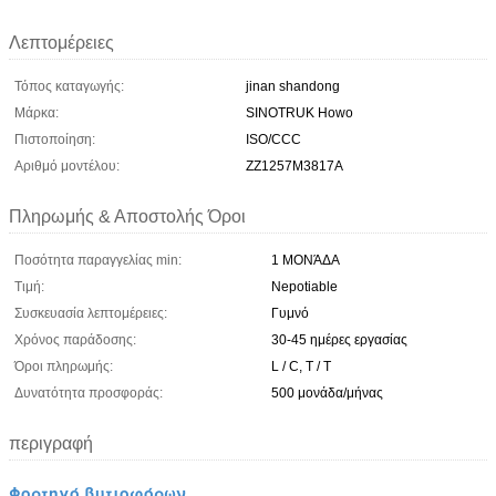
Λεπτομέρειες
Τόπος καταγωγής:
jinan shandong
Μάρκα:
SINOTRUK Howo
Πιστοποίηση:
ISO/CCC
Αριθμό μοντέλου:
ZZ1257M3817A
Πληρωμής & Αποστολής Όροι
Ποσότητα παραγγελίας min:
1 ΜΟΝΆΔΑ
Τιμή:
Nepotiable
Συσκευασία λεπτομέρειες:
Γυμνό
Χρόνος παράδοσης:
30-45 ημέρες εργασίας
Όροι πληρωμής:
L / C, T / T
Δυνατότητα προσφοράς:
500 μονάδα/μήνας
περιγραφή
Φορτηγό βυτιοφόρων