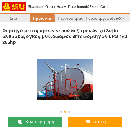
Shandong Global Heavy Truck Import&Export Co.,Ltd
Σπίτι
Προϊόντα
Περίπου εμείς
Γύρος εργοστασίων
>>
Φορτηγό μεταφορέων νερού δεξαμενών χάλυβα
άνθρακα, όγκος βυτιοφόρων 8m3 φορτηγών LPG 4×2
266hp
Καλύτερη τιμή
επαφή