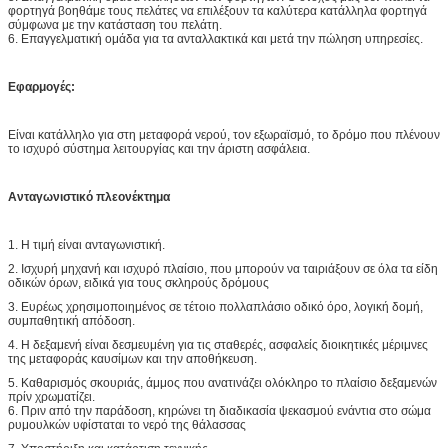
φορτηγά βοηθάμε τους πελάτες να επιλέξουν τα καλύτερα κατάλληλα φορτηγά
σύμφωνα με την κατάσταση του πελάτη.
6. Επαγγελματική ομάδα για τα ανταλλακτικά και μετά την πώληση υπηρεσίες.
Εφαρμογές:
Είναι κατάλληλο για στη μεταφορά νερού, τον εξωραϊσμό, το δρόμο που πλένουν
το ισχυρό σύστημα λειτουργίας και την άριστη ασφάλεια.
Ανταγωνιστικό πλεονέκτημα
1. Η τιμή είναι ανταγωνιστική.
2. Ισχυρή μηχανή και ισχυρό πλαίσιο, που μπορούν να ταιριάξουν σε όλα τα είδη
οδικών όρων, ειδικά για τους σκληρούς δρόμους
3. Ευρέως χρησιμοποιημένος σε τέτοιο πολλαπλάσιο οδικό όρο, λογική δομή,
συμπαθητική απόδοση.
4. Η δεξαμενή είναι δεσμευμένη για τις σταθερές, ασφαλείς διοικητικές μέριμνες
της μεταφοράς καυσίμων και την αποθήκευση.
5. Καθαρισμός σκουριάς, άμμος που ανατινάζει ολόκληρο το πλαίσιο δεξαμενών
πρίν χρωματίζει.
6. Πριν από την παράδοση, κηρώνει τη διαδικασία ψεκασμού ενάντια στο σώμα
ρυμουλκών υφίσταται το νερό της θάλασσας