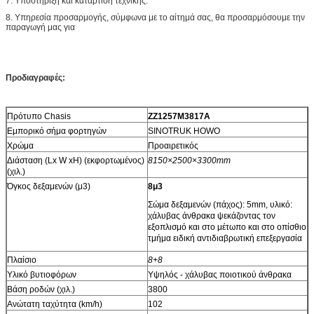
7. Υποστήριξη και κατάρτιση τεχνικής.
8. Υπηρεσία προσαρμογής, σύμφωνα με το αίτημά σας, θα προσαρμόσουμε την
παραγωγή μας για
Προδιαγραφές:
Πρότυπο Chasis
ZZ1257M3817A
Εμπορικό σήμα φορτηγών
SINOTRUK HOWO
Χρώμα
Προαιρετικός
Διάσταση (Lx W xH) (εκφορτωμένος)
8150×2500×3300mm
(χιλ.)
Όγκος δεξαμενών (μ3)
8μ3
Σώμα δεξαμενών (πάχος): 5mm, υλικό:
χάλυβας άνθρακα ψεκάζοντας τον
εξοπλισμό και στο μέτωπο και στο οπίσθιο
τμήμα ειδική αντιδιαβρωτική επεξεργασία
Πλαίσιο
8+8
Υλικό βυτιοφόρων
Υψηλός - χάλυβας ποιοτικού άνθρακα
Βάση ροδών (χιλ.)
3800
Ανώτατη ταχύτητα (km/h)
102