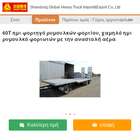
Shandong Global Heavy Truck Import&Export Co.,Ltd
Σπίτι
Προϊόντα
Περίπου εμείς
Γύρος εργοστασίων
>>
60T ημι φορτηγό ρυμουλκών φορτίου, χαμηλό ημι
ρυμουλκό φορτωτών με την αναστολή αέρα
Καλύτερη τιμή
επαφή