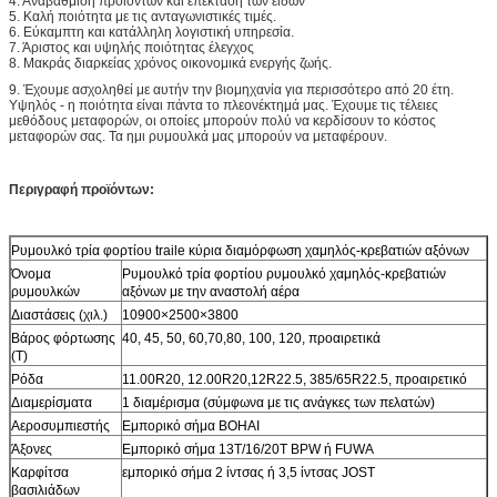
4. Αναβάθμιση προϊόντων και επέκταση των ειδών
5. Καλή ποιότητα με τις ανταγωνιστικές τιμές.
6. Εύκαμπτη και κατάλληλη λογιστική υπηρεσία.
7. Άριστος και υψηλής ποιότητας έλεγχος
8. Μακράς διαρκείας χρόνος οικονομικά ενεργής ζωής.
9.
Έχουμε ασχοληθεί με αυτήν την βιομηχανία για περισσότερο από 20 έτη.
Υψηλός - η ποιότητα είναι πάντα το πλεονέκτημά μας. Έχουμε τις τέλειες
μεθόδους μεταφορών, οι οποίες μπορούν πολύ να κερδίσουν το κόστος
μεταφορών σας. Τα ημι ρυμουλκά μας μπορούν να μεταφέρουν.
Περιγραφή προϊόντων:
Ρυμουλκό τρία φορτίου traile κύρια διαμόρφωση χαμηλός-κρεβατιών αξόνων
Όνομα
Ρυμουλκό τρία φορτίου ρυμουλκό χαμηλός-κρεβατιών
ρυμουλκών
αξόνων με την αναστολή αέρα
Διαστάσεις (χιλ.)
10900×2500×3800
Βάρος φόρτωσης
40, 45, 50, 60,70,80, 100, 120, προαιρετικά
(Τ)
Ρόδα
11.00R20, 12.00R20,12R22.5, 385/65R22.5, προαιρετικό
Διαμερίσματα
1 διαμέρισμα (σύμφωνα με τις ανάγκες των πελατών)
Αεροσυμπιεστής
Εμπορικό σήμα BOHAI
Άξονες
Εμπορικό σήμα 13T/16/20T BPW ή FUWA
Καρφίτσα
εμπορικό σήμα 2 ίντσας ή 3,5 ίντσας JOST
βασιλιάδων