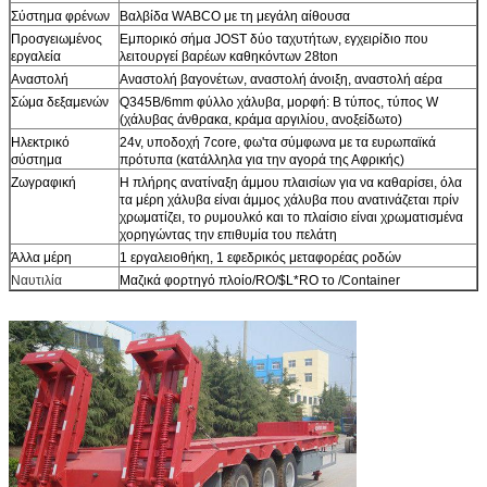
Σύστημα φρένων
Βαλβίδα WABCO με τη μεγάλη αίθουσα
Προσγειωμένος
Εμπορικό σήμα JOST δύο ταχυτήτων, εγχειρίδιο που
εργαλεία
λειτουργεί βαρέων καθηκόντων 28ton
Αναστολή
Αναστολή βαγονέτων, αναστολή άνοιξη, αναστολή αέρα
Σώμα δεξαμενών
Q345B/6mm φύλλο χάλυβα, μορφή: Β τύπος, τύπος W
(χάλυβας άνθρακα, κράμα αργιλίου, ανοξείδωτο)
Ηλεκτρικό
24v, υποδοχή 7core, φω'τα σύμφωνα με τα ευρωπαϊκά
σύστημα
πρότυπα (κατάλληλα για την αγορά της Αφρικής)
Ζωγραφική
Η πλήρης ανατίναξη άμμου πλαισίων για να καθαρίσει, όλα
τα μέρη χάλυβα είναι άμμος χάλυβα που ανατινάζεται πρίν
χρωματίζει, το ρυμουλκό και το πλαίσιο είναι χρωματισμένα
χορηγώντας την επιθυμία του πελάτη
Άλλα μέρη
1 εργαλειοθήκη, 1 εφεδρικός μεταφορέας ροδών
Ναυτιλία
Μαζικά φορτηγό πλοίο/RO/$L*RO το /Container