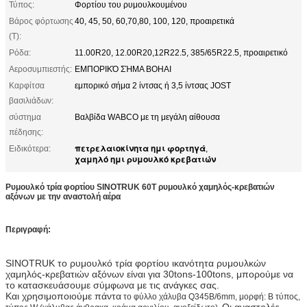
Τύπος:
Φορτίου του ρυμουλκουμένου
Βάρος φόρτωσης
40, 45, 50, 60,70,80, 100, 120, προαιρετικά
(Τ):
Ρόδα:
11.00R20, 12.00R20,12R22.5, 385/65R22.5, προαιρετικό
Αεροσυμπιεστής:
ΕΜΠΟΡΙΚΌ ΣΉΜΑ BOHAI
Καρφίτσα
εμπορικό σήμα 2 ίντσας ή 3,5 ίντσας JOST
βασιλιάδων:
σύστημα
Βαλβίδα WABCO με τη μεγάλη αίθουσα
πέδησης:
πετρελαιοκίνητα ημι φορτηγά
Ειδικότερα:
,
χαμηλό ημι ρυμουλκό κρεβατιών
Ρυμουλκό τρία φορτίου SINOTRUK 60T ρυμουλκό χαμηλός-κρεβατιών
αξόνων με την αναστολή αέρα
Περιγραφή:
SINOTRUK το ρυμουλκό τρία φορτίου ικανότητα ρυμουλκών
χαμηλός-κρεβατιών αξόνων είναι για 30tons-100tons, μπορούμε να
το κατασκευάσουμε σύμφωνα με τις ανάγκες σας.
Και χρησιμοποιούμε πάντα
το φύλλο χάλυβα Q345B/6mm, μορφή: Β τύπος,
Οι αναστολές