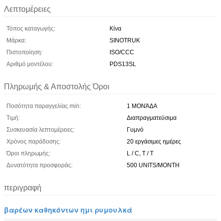
Λεπτομέρειες
Τόπος καταγωγής:
Κίνα
Μάρκα:
SINOTRUK
Πιστοποίηση:
ISO/CCC
Αριθμό μοντέλου:
PDS13SL
Πληρωμής & Αποστολής Όροι
Ποσότητα παραγγελίας min:
1 ΜΟΝΆΔΑ
Τιμή:
Διαπραγματεύσιμα
Συσκευασία λεπτομέρειες:
Γυμνό
Χρόνος παράδοσης:
20 εργάσιμες ημέρες
Όροι πληρωμής:
L / C, T / T
Δυνατότητα προσφοράς:
500 UNITS/MONTH
περιγραφή
βαρέων καθηκόντων ημι ρυμουλκά