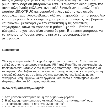
τύπος W (χάλυβας άνθρακα, κράμα αργιλίου, ανοξείδωτο).
ρυμουλκών φορτίου μπορούν να είναι: Η αναστολή αέρα, μηχανικός
(αναστολή άνοιξη φύλλων), αναστολή βαγονέτων, ρυμουλκό τρία
φορτίου .SINOTRUK ημι ρυμουλκά πλευρικών τοίχων σειράς
ρυμουλκών χαμηλός-κρεβατιών αξόνων, περιφράζει το ημι ρυμουλκό
και το ημι ρυμουλκό φορτηγών χρησιμοποιείται κυρίως στη βαρέων
καθηκόντων μεταφορά για την κατασκευή ή τις λογιστικές
επιχειρήσεις, όπως το transportin μαζικού φορτίου. Επίσης ο
πλευρικός τοίχος τους είναι αποσπάσιμος. Έτσι εσείς μπορούμε να
το χρησιμοποιήσουμε τυποποιημένα εμπορευματοκιβώτια
μεταφορών.
Συσκευασία:
Ολόκληρο το ρυμουλκό θα κηρωθεί πριν από την αποστολή Σταλμένο στο
μαζικό φορτίο, το εμπορευματοκιβώτιο FR ή από Roro.The
τη συσκευασία των
προϊόντων είναι κατάλληλο για τη μεγάλης απόστασης μεταφορά ωκεάνιος και
εσωτερικός. Μας λάβετε τα μέτρα ενάντια στην υγρασία, τους κλονισμούς και τη
σκουριά σύμφωνα με τις ειδικές ανάγκες των προϊόντων. Τα κύρια nude,
συνημμένα μέρη μηχανών και τα εργαλεία βάζουν στο τυποποιημένο κιβώτιο
εξαγωγής. Μέσα σε 20 ημέρες παραδώστε.
Πλεονεκτήματα ανταγωνισμού:
1. Από μακρού υφιστάμενη φήμη στο ρυμουλκό φορτίου.
2. Η ειδίκευση, τυποποιημένος και ακριβής καλύπτει την απαίτησή σας.
3. Τα καλύτερα πρότυπα που εγγυώνται ποιοτικά