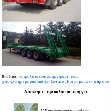
πετρελαιοκίνητα ημι φορτηγά
Ετικέττες:
,
χαμηλό ημι ρυμουλκό κρεβατιών
Ημι ρυμουλκό φορτίου
,
Αποκτήστε την καλύτερη τιμή για
60T ημι φορτηγό ρυμουλκών