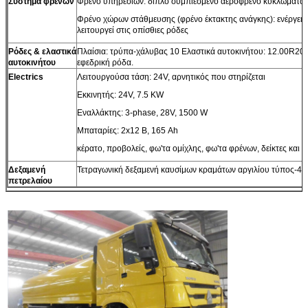
Σύστημα φρένων
Φρένο υπηρεσιών: διπλό συμπιεσμένο αερόφρενο κυκλωμάτω
Φρένο χώρων στάθμευσης (φρένο έκτακτης ανάγκης): ενέργεια
λειτουργεί στις οπίσθιες ρόδες
Ρόδες & ελαστικά
Πλαίσια: τρύπα-χάλυβας 10 Ελαστικά αυτοκινήτου: 12.00R20 α
αυτοκινήτου
εφεδρική ρόδα.
Electrics
Λειτουργούσα τάση: 24V, αρνητικός που στηρίζεται
Εκκινητής: 24V, 7.5 KW
Εναλλάκτης: 3-phase, 28V, 1500 W
Μπαταρίες: 2x12 Β, 165 Ah
κέρατο, προβολείς, φω'τα ομίχλης, φω'τα φρένων, δείκτες και 
Δεξαμενή
Τετραγωνική δεξαμενή καυσίμων κραμάτων αργιλίου τύπος-40
πετρελαίου