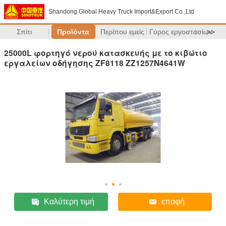
Shandong Global Heavy Truck Import&Export Co.,Ltd
Σπίτι
Προϊόντα
Περίπου εμείς
Γύρος εργοστασίων
>>
25000L φορτηγό νερού κατασκευής με το κιβώτιο
εργαλείων οδήγησης ZF8118 ZZ1257N4641W
Καλύτερη τιμή
επαφή