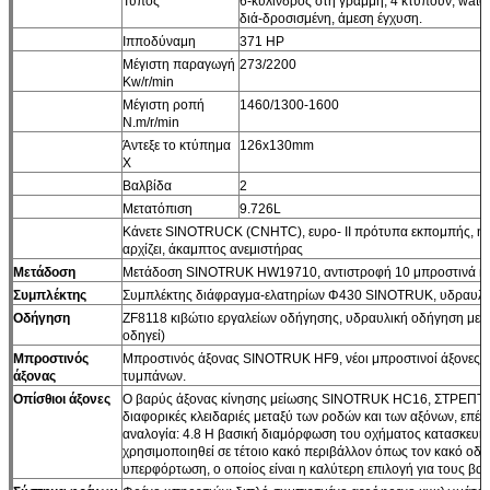
Τύπος
6-κύλινδρος στη γραμμή, 4 κτυπούν, wate
διά-δροσισμένη, άμεση έγχυση.
Ιπποδύναμη
371 HP
Μέγιστη παραγωγή
273/2200
Kw/r/min
Μέγιστη ροπή
1460/1300-1600
N.m/r/min
Άντεξε το κτύπημα
126x130mm
Χ
Βαλβίδα
2
Μετατόπιση
9.726L
Κάνετε SINOTRUCK (CNHTC), ευρο- ΙΙ πρότυπα εκπομπής, η 
αρχίζει, άκαμπτος ανεμιστήρας
Μετάδοση
Μετάδοση SINOTRUK HW19710, αντιστροφή 10 μπροστινά κα
Συμπλέκτης
Συμπλέκτης διάφραγμα-ελατηρίων Φ430 SINOTRUK, υδραυλικά 
Οδήγηση
ZF8118 κιβώτιο εργαλείων οδήγησης, υδραυλική οδήγηση με τ
οδηγεί)
Μπροστινός
Μπροστινός άξονας SINOTRUK HF9, νέοι μπροστινοί άξονες 9
άξονας
τυμπάνων.
Οπίσθιοι άξονες
Ο βαρύς άξονας κίνησης μείωσης SINOTRUK HC16, ΣΤΡΕΠΤΌ
διαφορικές κλειδαριές μεταξύ των ροδών και των αξόνων, ε
αναλογία: 4.8 Η βασική διαμόρφωση του οχήματος κατασκευή
χρησιμοποιηθεί σε τέτοιο κακό περιβάλλον όπως τον κακό οδικ
υπερφόρτωση, ο οποίος είναι η καλύτερη επιλογή για τους βα