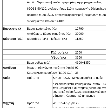
Αντλία: Νερό που ψεκάζει αφιερωμένη τη φορτηγό αντλία,
65QSB-50/110, ανελκυστήρας 110m παραγωγής 50cbm/h.pum
Βλαστός πυροβόλων όπλων υψηλού νερού, σειρά 35m πυρο
Ψέκασμα του πεδίου: 1418m
Βάρος στο κλ
Βάρος κράσπεδων (κλ)
12790
Ακαθάριστο βάρος οχημάτων (κλ)
30000
Διάσταση (χιλ.)
Διαστάσεις (χιλ.)
Μήκος (χιλ.)
11250
Πλάτος (χιλ.)
2550
Ύψος (χιλ.)
3650
Βάση ροδών (χιλ.)
4600+1350
Απόδοση
Μέγιστη οδηγώντας ταχύτητα (km/h)
92
Κατανάλωση καυσίμων (1/100 χλμ)
38
Αμάξι
Πρότυπο
SINOTRUCK HW76 μακραίνει το αμάξι
η ενιαία κουκέτα, κάθισμα νέου τύπου, διε
που θερμαίνει & σύστημα εξαερισμού, γερ
εξωτερικό γείσο ήλιων, στερεοφωνικά ρα
οδήγηση, κλιματιστικό μηχάνημα
Μηχανή
Πρότυπο
WD615.47 (ευρώ 2)