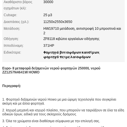
Ακαθάριστο βάρος
30000
οχημάτων (κλ):
Cubage:
25 μ3
Διαστάσεις (χιλ.):
11250x2550x3650
Μετάδοση:
HW19710 μετάδοση, αντιστροφή 10 μπροστινά και
2
Οδήγηση:
ZF8118 κιβώτιο εργαλείων οδήγησης
Ιπποδύναμη:
371HP
Φορτηγά βυτιοφόρων καυσίμων
Ειδικότερα:
,
φορτηγό πετρελαιοφόρων
Ευρο- ΙΙ μεταφορά δεξαμενών νερού φορτηγών 25000L νερού
ZZ1257N4641W HOWO
Περιγραφή:
1. Φορτηγό δεξαμενών νερού Howo με μια ώριμη τεχνολογία που συγκρίνει
ακόμη και με άλλα φορτηγά.
2. Ισχυρή μηχανή και ισχυρό πλαίσιο, που μπορούν να ταιριάξουν σε όλα τα είδη
οδικών όρων, ειδικά για τους σκληρούς δρόμους
3. Όλα τα χρώματα είναι διαθέσιμα σύμφωνα με την επιλογή σας.