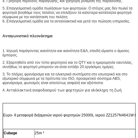
4. Γρήγορη περίοδος παραγωγής, και γρήγορη ρύθμιση της παράδοσης.
5. Επαγγελματική ομάδα πωλήσεων των φορτηγών. Ο στόχος μας δεν πωλεί τα
φορτηγά βοηθάμε τους πελάτες να επιλέξουν τα καλύτερα κατάλληλα φορτηγά
σύμφωνα με την κατάσταση του πελάτη.
6. Επαγγελματική ομάδα για τα ανταλλακτικά και μετά την πώληση υπηρεσίες.
Ανταγωνιστικό πλεονέκτημα
1.
Ισχυρή παράγοντας ικανότητα και ικανότητα Ε&Α, επειδή είμαστε ο άμεσος
έμπορος.
2.
Εξαρτηθείτε από τον τύπο φορτηγού και το QTY και η ημερομηνία ναυτιλίας,
συνήθως το φορτηγό μπορούν να είναι εντάξει 20 εργάσιμες ημέρες.
3.
Το πλήρες φρενάρισμα και τα ηλεκτρικά συστήματα στο εσωτερικό και στο
εξωτερικό σύμφωνα με τα πρότυπα του ISO, προαιρετικό σύστημα ABS,
φρενάρισμα, φωτισμός είναι απολύτως ασφαλή και αξιόπιστα.
4.
Ανταλλακτικά
ανεφοδιασμού
των φορτηγών για ολόκληρη τη ζωή.
Ευρο- ΙΙ μεταφορά δεξαμενών νερού φορτηγών 25000L νερού ZZ1257N4641W
Cubage
25m ³