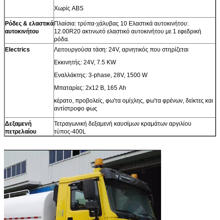
Χωρίς ABS
Ρόδες & ελαστικά
Πλαίσια: τρύπα-χάλυβας 10 Ελαστικά αυτοκινήτου:
αυτοκινήτου
12.00R20 ακτινωτό ελαστικό αυτοκινήτου με 1 εφεδρική
ρόδα.
Electrics
Λειτουργούσα τάση: 24V, αρνητικός που στηρίζεται
Εκκινητής: 24V, 7.5 KW
Εναλλάκτης: 3-phase, 28V, 1500 W
Μπαταρίες: 2x12 Β, 165 Ah
κέρατο, προβολείς, φω'τα ομίχλης, φω'τα φρένων, δείκτες και
αντίστροφο φως
Δεξαμενή
Τετραγωνική δεξαμενή καυσίμων κραμάτων αργιλίου
πετρελαίου
τύπος-400L