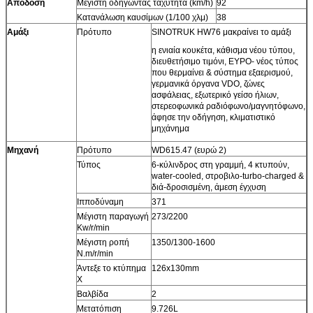
Απόδοση
Μέγιστη οδηγώντας ταχύτητα (km/h)
92
Κατανάλωση καυσίμων (1/100 χλμ)
38
Αμάξι
Πρότυπο
SINOTRUK HW76 μακραίνει το αμάξι
η ενιαία κουκέτα, κάθισμα νέου τύπου,
διευθετήσιμο τιμόνι, ΕΥΡΟ- νέος τύπος
που θερμαίνει & σύστημα εξαερισμού,
γερμανικά όργανα VDO, ζώνες
ασφάλειας, εξωτερικό γείσο ήλιων,
στερεοφωνικά ραδιόφωνο/μαγνητόφωνο,
άφησε την οδήγηση, κλιματιστικό
μηχάνημα
Μηχανή
Πρότυπο
WD615.47 (ευρώ 2)
Τύπος
6-κύλινδρος στη γραμμή, 4 κτυπούν,
water-cooled, στροβιλο-turbo-charged &
διά-δροσισμένη, άμεση έγχυση
Ιπποδύναμη
371
Μέγιστη παραγωγή
273/2200
Kw/r/min
Μέγιστη ροπή
1350/1300-1600
N.m/r/min
Άντεξε το κτύπημα
126x130mm
Χ
Βαλβίδα
2
Μετατόπιση
9.726L