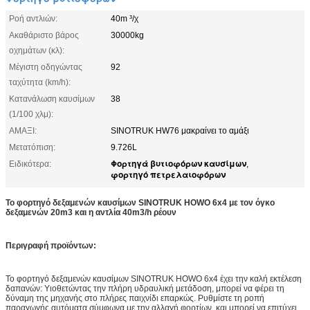
Ροή αντλιών:
40m ³/χ
Ακαθάριστο βάρος
30000kg
οχημάτων (κλ):
Μέγιστη οδηγώντας
92
ταχύτητα (km/h):
Κατανάλωση καυσίμων
38
(1/100 χλμ):
ΑΜΑΞΙ:
SINOTRUK HW76 μακραίνει το αμάξι
Μετατόπιση:
9.726L
Φορτηγά βυτιοφόρων καυσίμων
Ειδικότερα:
,
φορτηγό πετρελαιοφόρων
Το φορτηγό δεξαμενών καυσίμων SINOTRUK HOWO 6x4 με τον όγκο
δεξαμενών 20m3 και η αντλία 40m3/h ρέουν
Περιγραφή προϊόντων:
Το φορτηγό δεξαμενών καυσίμων SINOTRUK HOWO 6x4 έχει την καλή
εκτέλεση
δαπανών: Υιοθετώντας την πλήρη υδραυλική μετάδοση, μπορεί να φέρει τη
δύναμη της μηχανής στο πλήρες παιχνίδι επαρκώς. Ρυθμίστε τη ροπή
παραγωγής αυτόματα σύμφωνα με την αλλαγή φορτίων, και μπορεί να επιτύχει