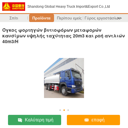
Shandong Global Heavy Truck Import&Export Co.,Ltd
Σπίτι
Προϊόντα
Περίπου εμείς
Γύρος εργοστασίων
>>
Όγκος φορτηγών βυτιοφόρων μεταφορών
καυσίμων υψηλής ταχύτητας 20m3 και ροή αντλιών
40m3/H
Καλύτερη τιμή
επαφή