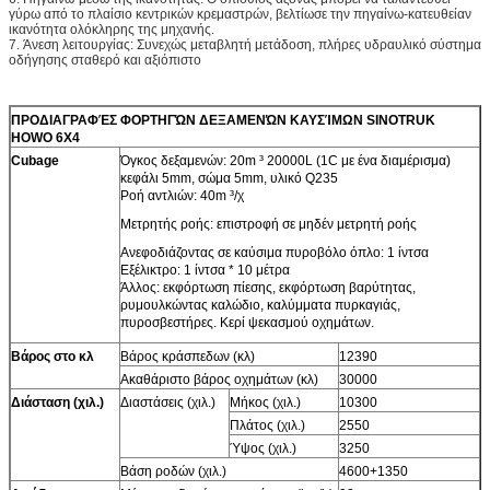
γύρω από το πλαίσιο κεντρικών κρεμαστρών, βελτίωσε την πηγαίνω-κατευθείαν
ικανότητα ολόκληρης της μηχανής.
7.
Άνεση λειτουργίας: Συνεχώς μεταβλητή μετάδοση, πλήρες υδραυλικό σύστημα
οδήγησης σταθερό και αξιόπιστο
ΠΡΟΔΙΑΓΡΑΦΈΣ ΦΟΡΤΗΓΏΝ ΔΕΞΑΜΕΝΏΝ ΚΑΥΣΊΜΩΝ SINOTRUK
HOWO 6X4
Cubage
Όγκος δεξαμενών: 20m ³ 20000L (1C με ένα διαμέρισμα)
κεφάλι 5mm, σώμα 5mm, υλικό Q235
Ροή αντλιών: 40m ³/χ
Μετρητής ροής: επιστροφή σε μηδέν μετρητή ροής
Ανεφοδιάζοντας σε καύσιμα πυροβόλο όπλο: 1 ίντσα
Εξέλικτρο: 1 ίντσα * 10 μέτρα
Άλλος: εκφόρτωση πίεσης, εκφόρτωση βαρύτητας,
ρυμουλκώντας καλώδιο, καλύμματα πυρκαγιάς,
πυροσβεστήρες. Κερί ψεκασμού οχημάτων.
Βάρος στο κλ
Βάρος κράσπεδων (κλ)
12390
Ακαθάριστο βάρος οχημάτων (κλ)
30000
Διάσταση (χιλ.)
Διαστάσεις (χιλ.)
Μήκος (χιλ.)
10300
Πλάτος (χιλ.)
2550
Ύψος (χιλ.)
3250
Βάση ροδών (χιλ.)
4600+1350