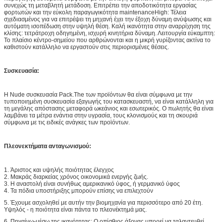
συνεχώς τη μεταβλητή μετάδοση. Επιτρέπει την αποδοτικότητα εργασίας
φορτωτών και την εύκολη παραγωγικότητα maintenanceHigh: Τέλεια
σχεδιασμένος για να επιτρέψει τη μηχανή έχει την έξοχη δύναμη ανύψωσης και
αυτόματη ισοπέδωση στην υψηλή θέση. Καλή ικανότητα στην αναρρίχηση της
κλίσης: τετράτροχη οδηγημένη, ισχυρή κινητήρια δύναμη. Λειτουργία εύκαμπτη:
Το πλαίσιο κέντρο-σημείου που αρθρώνονται και η μικρή γυρίζοντας ακτίνα το
καθιστούν κατάλληλο να εργαστούν στις περιορισμένες θέσεις.
Συσκευασία:
Η Nude συσκευασία Pack.The των προϊόντων θα είναι σύμφωνα με την
τυποποιημένη συσκευασία εξαγωγής του κατασκευαστή, να είναι κατάλληλη για
τη μεγάλης απόστασης μεταφορά ωκεάνιος και εσωτερικός. Ο πωλητής θα είναι
λαμβάνει τα μέτρα ενάντια στην υγρασία, τους κλονισμούς και τη σκουριά
σύμφωνα με τις ειδικές ανάγκες των προϊόντων.
Πλεονεκτήματα ανταγωνισμού:
1.
Άριστος και υψηλής ποιότητας έλεγχος
2.
Μακράς διαρκείας χρόνος οικονομικά ενεργής ζωής.
3.
Η αναστολή είναι συνήθως αμερικανικό ύφος, ή γερμανικό ύφος
4.
Τα πόδια υποστήριξης μπορούν επίσης να επιλεχτούν
5.
Έχουμε ασχοληθεί με αυτήν την βιομηχανία για περισσότερο από 20 έτη.
Υψηλός - η ποιότητα είναι πάντα το πλεονέκτημά μας.
6.
Πηγαίνω-μέσω της ικανότητας: Ο οπίσθιος άξονας μπορεί να ταλαντευθεί