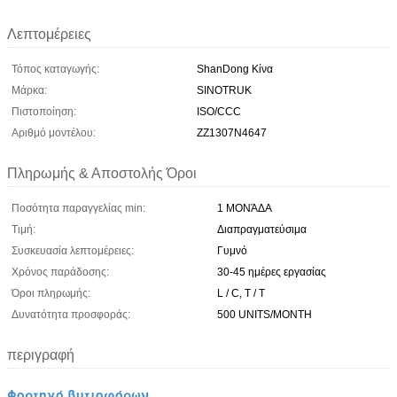
Λεπτομέρειες
Τόπος καταγωγής:
ShanDong Κίνα
Μάρκα:
SINOTRUK
Πιστοποίηση:
ISO/CCC
Αριθμό μοντέλου:
ZZ1307N4647
Πληρωμής & Αποστολής Όροι
Ποσότητα παραγγελίας min:
1 ΜΟΝΆΔΑ
Τιμή:
Διαπραγματεύσιμα
Συσκευασία λεπτομέρειες:
Γυμνό
Χρόνος παράδοσης:
30-45 ημέρες εργασίας
Όροι πληρωμής:
L / C, T / T
Δυνατότητα προσφοράς:
500 UNITS/MONTH
περιγραφή
Φορτηγό βυτιοφόρων