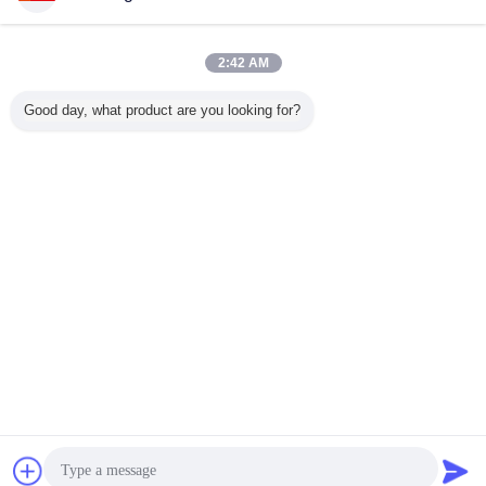
2:42 AM
Φορτηγά βυτιοφόρων καυσίμων
Ετικέττες:
,
φορτηγό πετρελαιοφόρων
ΦΟΡΤΗΓΟ ΔΕΞΑΜΕΝΩΝ ΝΕΡΟΎ
,
Good day, what product are you looking for?
Αποκτήστε την καλύτερη τιμή για
Όγκος φορτηγών βυτιοφόρων
μεταφορών καυσίμων υψηλής
ταχύτητας 20m3 και ροή αντλιών
40m3/H
Να συνεχίσει
Φορτηγό βυτιοφόρων
Περισσότεροι
συζήτηση
Ζητήστε ένα