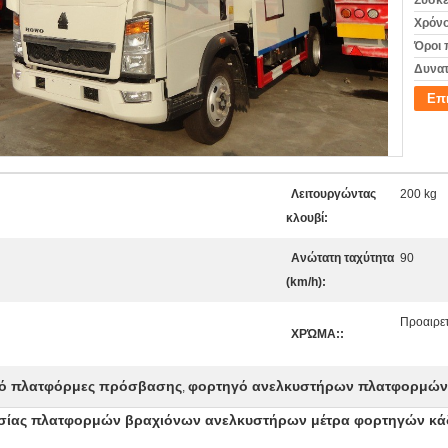
Συσκε
Χρόνο
Όροι 
Δυνατ
Επ
Λειτουργώντας
200 kg
κλουβί:
Ανώτατη ταχύτητα
90
(km/h):
Προαιρετ
ΧΡΏΜΑ::
γό πλατφόρμες πρόσβασης
φορτηγό ανελκυστήρων πλατφορμών
,
γασίας πλατφορμών βραχιόνων ανελκυστήρων μέτρα φορτηγών κ