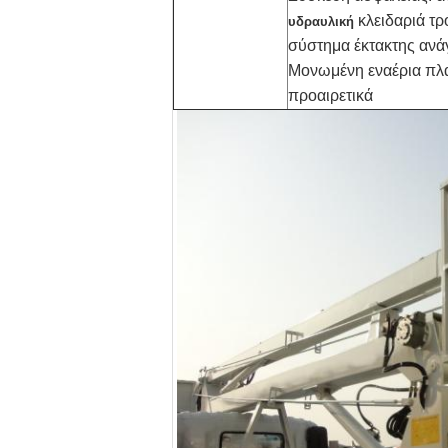
κλειδαριά τ
υδραυλική
σύστημα έκτακτης αν
Μονωμένη εναέρια πλα
προαιρετικά