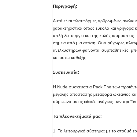
Περιγραφή:
Αυτά είναι πλατφόρμες αρθρωμένες ανελκυσ
χαρακτηριστικά όπως εύκολα και γρήγορα κ
απλή λειτουργία και της καλής ισορροπίας.
σημεία από μια στάση. Οι ευρύχωρες πλατφ
ανελκυστήρων φαίνονται συμπαθητικές, μπο
και ούτω καθεξής.
Συσκευασία:
Η Nude συσκευασία Pack.The των προϊόντω
μεγάλης απόστασης μεταφορά ωκεάνιος και ε
σύμφωνα με τις ειδικές ανάγκες των προϊόν
Τα πλεονεκτήματά μας:
1.
Το λειτουργικό σύστημα: με το σταθμό ε