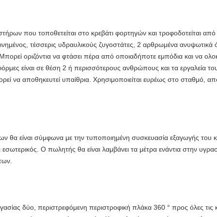
τήρων που τοποθετείται στο κρεβάτι φορτηγών και τροφοδοτείται από
ινημένος, τέσσερις υδραυλικούς ζυγοστάτες, 2 αρθρωμένα ανυψωτικά 
 Μπορεί οριζόντια να φτάσει πέρα από οποιαδήποτε εμπόδια και να ολοκ
όρμες είναι σε θέση 2 ή περισσότερους ανθρώπους και τα εργαλεία τ
ρεί να αποθηκευτεί υπαίθρια. Χρησιμοποιείται ευρέως στο σταθμό, α
ν θα είναι σύμφωνα με την τυποποιημένη συσκευασία εξαγωγής του κατ
σωτερικός. Ο πωλητής θα είναι λαμβάνει τα μέτρα ενάντια στην υγρασ
των.
ργασίας δύο, περιστρεφόμενη περιστροφική πλάκα 360 ° προς όλες τις κ