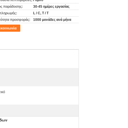
υασία λεπτομέρειες:
Γυμνό
ς παράδοσης:
30-45 ημέρες εργασίας
πληρωμής:
L / C, T / T
ότητα προσφοράς:
1000 μονάδες ανά μήνα
ικοινωνία
ικό
άδων