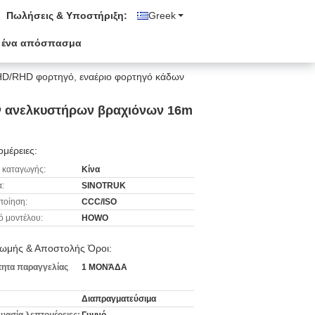
Πωλήσεις & Υποστήριξη:
Greek
 ένα απόσπασμα
D/RHD φορτηγό, εναέριο φορτηγό κάδων
ν ανελκυστήρων βραχιόνων 16m
μέρειες:
 καταγωγής:
Κίνα
:
SINOTRUK
ποίηση:
CCC/ISO
ό μοντέλου:
HOWO
ωμής & Αποστολής Όροι:
ητα παραγγελίας
1 ΜΟΝΆΔΑ
Διαπραγματεύσιμα