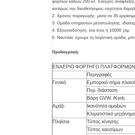
φορτίων κάδων 200 κλ. Έλεγχος ανάφλεξης 
απείρως την διευθετήσιμος-ταχύτητα Χαμηλ
2. Χρόνος παραγωγής: μέσα σε 35 εργάσιμ
3. Ομάδα υπηρεσιών μεταπώλησης: ιδιαίτερ
4. Εξουσιοδότηση: ένα έτος ή 10000 χλμ
5. Ναυτιλία: έχουμε τη λογιστική ομάδα, μ
Προδιαγραφή:
ΕΝΑΕΡΙΟ ΦΟΡΤΗΓΟ ΠΛΑΤΦΟΡΜΩ
Περιγραφές
Γενικό
Εμπορικό σήμα πλαισ
Περ. διάσταση
Βάρη GVW. /Kerb.
Αμάξι
Ικανότητα αμαξιών
Κλιματιστικό μηχάνημ
Πλαίσια
Τύπος κίνησης
Τύπος καυσίμων