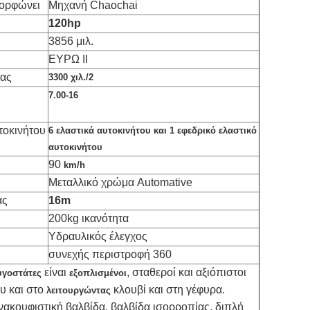
μορφώνει
Μηχανή Chaochai
120hp
3856 μιλ.
ΕΥΡΩ ΙΙ
νας
3300 χιλ./2
7.00-16
τοκινήτου
6 ελαστικά αυτοκινήτου και 1 εφεδρικό ελαστικό
αυτοκινήτου
90
km/h
Μεταλλικό χρώμα Automative
ας
16m
200kg ικανότητα
Υδραυλικός έλεγχος
συνεχής περιστροφή 360
είναι
, σταθεροί και αξιόπιστοι
υγοστάτες
εξοπλισμένοι
υ και στο
κλουβί και στη γέφυρα.
λειτουργώντας
νακουφιστική βαλβίδα, βαλβίδα ισορροπίας, διπλή