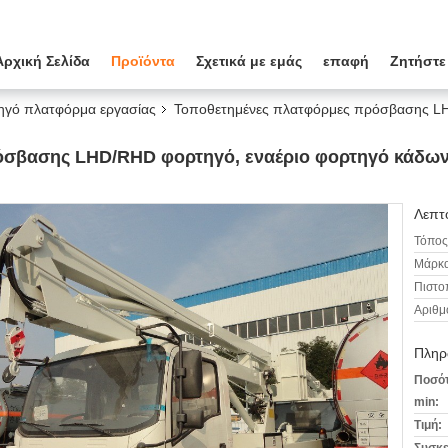
Αρχική Σελίδα
Προϊόντα
Σχετικά με εμάς
επαφή
Ζητήστε
ηγό πλατφόρμα εργασίας
Τοποθετημένες πλατφόρμες πρόσβασης LH
όσβασης LHD/RHD φορτηγό, εναέριο φορτηγό κάδω
Λεπτο
Τόπος
Μάρκα
Πιστο
Αριθμ
Πληρ
Ποσότ
min:
Τιμή: