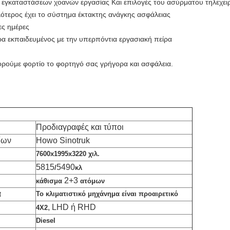
εγκαταστάσεων χοανών εργασίας Και επιλογές του ασύρματου τηλεχειρι
ότερος έχει το σύστημα έκτακτης ανάγκης ασφάλειας
ες ημέρες
α εκπαιδευμένος με την υπερπόντια εργασιακή πείρα
πορούμε φορτίο το φορτηγό σας γρήγορα και ασφάλεια.
Ν
Προδιαγραφές και τύποι
ίων
Howo Sinotruk
7600x1995x3220 χιλ.
5815
5490
/
κλ
2+3
κάθισμα
ατόμων
α
Το κλιματιστικό μηχάνημα είναι προαιρετικό
, LHD ή RHD
4X2
Diesel