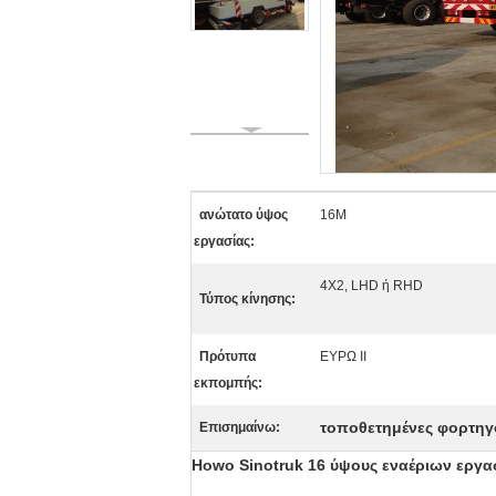
ανώτατο ύψος
16M
εργασίας:
4X2, LHD ή RHD
Τύπος κίνησης:
Πρότυπα
ΕΥΡΩ ΙΙ
εκπομπής:
τοποθετημένες φορτη
Επισημαίνω:
Howo Sinotruk 16 ύψους εναέριων ερ