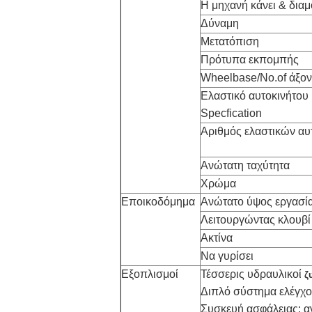
Η μηχανή κάνει & δια
Δύναμη
Μετατόπιση
Πρότυπα εκπομπής
Wheelbase/No.of άξο
Ελαστικό αυτοκινήτου
Specfication
Αριθμός ελαστικών αυ
Ανώτατη ταχύτητα
Χρώμα
Εποικοδόμημα
Ανώτατο ύψος εργασί
Λειτουργώντας κλουβί
Ακτίνα
Να γυρίσει
Εξοπλισμοί
Τέσσερις υδραυλικοί
ζ
Διπλό σύστημα ελέγχο
Συσκευή ασφάλειας: α