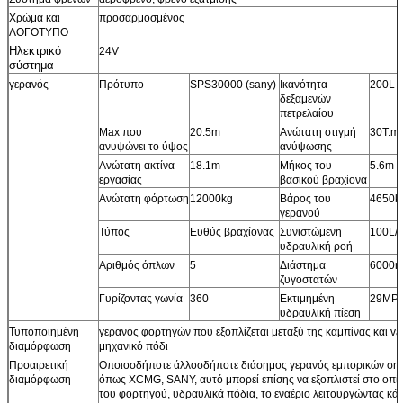
Χρώμα και
προσαρμοσμένος
ΛΟΓΟΤΥΠΟ
Ηλεκτρικό
24V
σύστημα
γερανός
Πρότυπο
SPS30000 (sany)
Ικανότητα
200L
δεξαμενών
πετρελαίου
Max που
20.5m
Ανώτατη στιγμή
30T.m
ανυψώνει το ύψος
ανύψωσης
Ανώτατη ακτίνα
18.1m
Μήκος του
5.6m
εργασίας
βασικού βραχίονα
Ανώτατη φόρτωση
12000kg
Βάρος του
4650k
γερανού
Τύπος
Ευθύς βραχίονας
Συνιστώμενη
100L/
υδραυλική ροή
Αριθμός όπλων
5
Διάστημα
6000
ζυγοστατών
Γυρίζοντας γωνία
360
Εκτιμημένη
29MP
υδραυλική πίεση
Τυποποιημένη
γερανός φορτηγών που εξοπλίζεται μεταξύ της καμπίνας και v
διαμόρφωση
μηχανικό πόδι
Προαιρετική
Οποιοσδήποτε άλλοσδήποτε διάσημος γερανός εμπορικών ση
διαμόρφωση
όπως XCMG, SANY, αυτό μπορεί επίσης να εξοπλιστεί στο οπί
του φορτηγού, υδραυλικά πόδια, το εναέριο λειτουργώντας κάθ