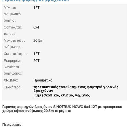
Μέγιστο
12T
ανυψωτικό
φορτίο::
Οδηγώντας
6x4
τύπος::
Μέγιστο ύψος
20.5m
ανύψωσης::
Χωρητικότητα::
12T
Εκτιμημένη
20T
ικανότητα
φόρτωσης::
ΧΡΏΜΑ::
Προαιρετικό
τηλεσκοπικός τοποθετημένος φορτηγό γερανός
Ειδικότερα:
βραχιόνων
τηλεσκοπικός κινητός γερανός
,
Γερανός φορτηγών βραχιόνων SINOTRUK HOWO 6x4 12T με προαιρετικό
χρώμα ύψους ανύψωσης 20.5m το μέγιστο
Περιγραφή: