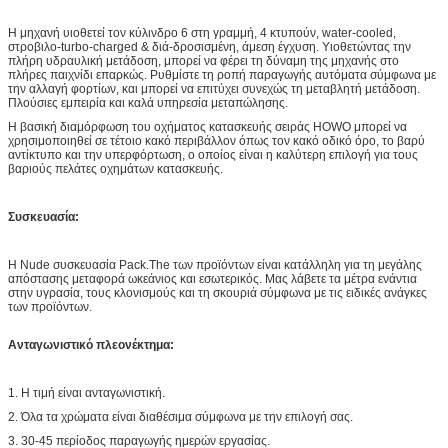
Η μηχανή υιοθετεί τον κύλινδρο 6 στη γραμμή, 4 κτυπούν, water-cooled,
στροβιλο-turbo-charged & διά-δροσισμένη, άμεση έγχυση. Υιοθετώντας την
πλήρη υδραυλική μετάδοση, μπορεί να φέρει τη δύναμη της μηχανής στο
πλήρες παιχνίδι επαρκώς. Ρυθμίστε τη ροπή παραγωγής αυτόματα σύμφωνα με
την αλλαγή φορτίων, και μπορεί να επιτύχει συνεχώς τη μεταβλητή μετάδοση.
Πλούσιες εμπειρία και καλά υπηρεσία μεταπώλησης.
Η βασική διαμόρφωση του οχήματος κατασκευής σειράς HOWO μπορεί να
χρησιμοποιηθεί σε τέτοιο κακό περιβάλλον όπως τον κακό οδικό όρο, το βαρύ
αντίκτυπο και την υπερφόρτωση, ο οποίος είναι η καλύτερη επιλογή για τους
βαριούς πελάτες οχημάτων κατασκευής.
Συσκευασία:
Η Nude συσκευασία Pack.The των προϊόντων είναι κατάλληλη για τη μεγάλης
απόστασης μεταφορά ωκεάνιος και εσωτερικός. Μας λάβετε τα μέτρα ενάντια
στην υγρασία, τους κλονισμούς και τη σκουριά σύμφωνα με τις ειδικές ανάγκες
των προϊόντων.
Ανταγωνιστικό πλεονέκτημα:
1. Η τιμή είναι ανταγωνιστική.
2. Όλα τα χρώματα είναι διαθέσιμα σύμφωνα με την επιλογή σας.
3. 30-45 περίοδος παραγωγής ημερών εργασίας.