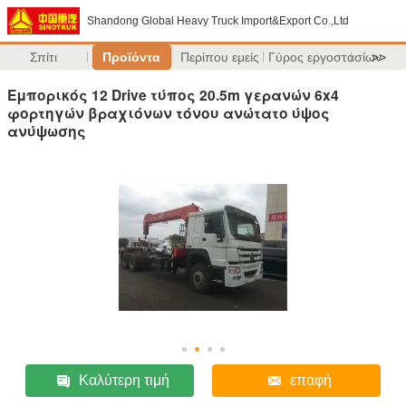
Shandong Global Heavy Truck Import&Export Co.,Ltd
Σπίτι
Προϊόντα
Περίπου εμείς
Γύρος εργοστασίων
>>
Εμπορικός 12 Drive τύπος 20.5m γερανών 6x4
φορτηγών βραχιόνων τόνου ανώτατο ύψος
ανύψωσης
Καλύτερη τιμή
επαφή