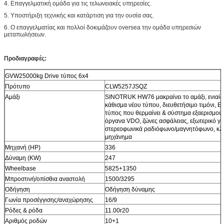
4. Επαγγελματική ομάδα για τις τελωνειακές υπηρεσίες.
5. Υποστήριξη τεχνικής και κατάρτιση για την ουσία σας.
6. Ο επαγγελματίας και πολλοί δοκιμάζουν oversea την ομάδα υπηρεσιών
μεταπωλήσεων.
Προδιαγραφές:
GVW25000kg Drive τύπος 6x4
Πρότυπο
CLW5257JSQZ
Αμάξι
SINOTRUK HW76 μακραίνει το αμάξι, ενιαία
κάθισμα νέου τύπου, διευθετήσιμο τιμόνι, Ε
τύπος που θερμαίνει & σύστημα εξαερισμού,
όργανα VDO, ζώνες ασφάλειας, εξωτερικό γε
στερεοφωνικά ραδιόφωνο/μαγνητόφωνο, κλι
μηχάνημα
Μηχανή (HP)
336
Δύναμη (KW)
247
Wheelbase
5825+1350
Μπροστινή/οπίσθια αναστολή
1500/3295
Οδήγηση
Οδήγηση δύναμης
Γωνία προσέγγισης/αναχώρησης
16/9
Ρόδες & ρόδα
11.00r20
Αριθμός ροδών
10+1