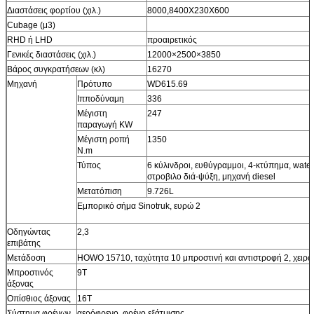
Διαστάσεις φορτίου (χιλ.)
8000,8400X230X600
Cubage (μ3)
RHD ή LHD
προαιρετικός
Γενικές διαστάσεις (χιλ.)
12000×2500×3850
Βάρος συγκρατήσεων (κλ)
16270
Μηχανή
Πρότυπο
WD615.69
Ιπποδύναμη
336
Μέγιστη
247
παραγωγή KW
Μέγιστη ροπή
1350
N.m
Τύπος
6 κύλινδροι, ευθύγραμμοι, 4-κτύπημα, water
στροβιλο διά-ψύξη, μηχανή diesel
Μετατόπιση
9.726L
Εμπορικό σήμα Sinotruk, ευρώ 2
Οδηγώντας
2,3
επιβάτης
Μετάδοση
HOWO 15710, ταχύτητα 10 μπροστινή και αντιστροφή 2, χειρω
Μπροστινός
9T
άξονας
Οπίσθιος άξονας
16T
Σύστημα φρένων
αερόφρενο, φρένο εξάτμισης