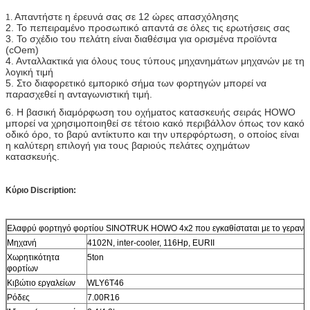
Απαντήστε η έρευνά σας σε 12 ώρες απασχόλησης
1.
2.
Το πεπειραμένο προσωπικό απαντά σε όλες τις ερωτήσεις σας
3. Το σχέδιο του πελάτη είναι διαθέσιμα για ορισμένα προϊόντα
(cOem)
4. Ανταλλακτικά για όλους τους τύπους μηχανημάτων μηχανών με τη
λογική τιμή
5.
Στο διαφορετικό εμπορικό σήμα των φορτηγών μπορεί να
παρασχεθεί η ανταγωνιστική τιμή.
6.
Η βασική διαμόρφωση του οχήματος κατασκευής σειράς HOWO
μπορεί να χρησιμοποιηθεί σε τέτοιο κακό περιβάλλον όπως τον κακό
οδικό όρο, το βαρύ αντίκτυπο και την υπερφόρτωση, ο οποίος είναι
η καλύτερη επιλογή για τους βαριούς πελάτες οχημάτων
κατασκευής.
Κύριο Discription:
Ελαφρύ φορτηγό φορτίου SINOTRUK HOWO 4x2 που εγκαθίσταται με το γερανό 
Μηχανή
4102N, inter-cooler, 116Hp, EURII
Χωρητικότητα
5ton
φορτίων
Κιβώτιο εργαλείων
WLY6T46
Ρόδες
7.00R16