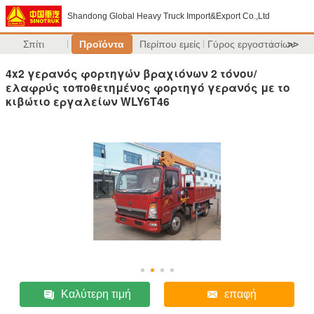
Shandong Global Heavy Truck Import&Export Co.,Ltd
Σπίτι
Προϊόντα
Περίπου εμείς
Γύρος εργοστασίων
>>
4x2 γερανός φορτηγών βραχιόνων 2 τόνου/
ελαφρύς τοποθετημένος φορτηγό γερανός με το
κιβώτιο εργαλείων WLY6T46
Καλύτερη τιμή
επαφή