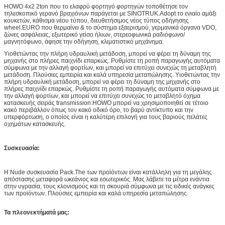
HOWO 4x2 2ton που το ελαφρύ φορτηγό φορτηγών τοποθέτησε τον
τηλεσκοπικό γερανό βραχιόνων παράγεται με SINOTRUK.Adopt το ενιαίο αμάξι
κουκετών, κάθισμα νέου τύπου, διευθετήσιμος νέος τύπος οδήγησης
wheel.EURO που θερμαίνει & το σύστημα εξαερισμού, γερμανικά όργανα VDO,
ζώνες ασφάλειας, εξωτερικό γείσο ήλιων, στερεοφωνικά ραδιόφωνο/
μαγνητόφωνο, άφησε την οδήγηση, κλιματιστικό μηχάνημα.
Υιοθετώντας την πλήρη υδραυλική μετάδοση, μπορεί να φέρει τη δύναμη της
μηχανής στο πλήρες παιχνίδι επαρκώς. Ρυθμίστε τη ροπή παραγωγής αυτόματα
σύμφωνα με την αλλαγή φορτίων, και μπορεί να επιτύχει συνεχώς τη μεταβλητή
μετάδοση.
Πλούσιες εμπειρία και καλά υπηρεσία μεταπώλησης.
Υιοθετώντας την
πλήρη υδραυλική μετάδοση, μπορεί να φέρει τη δύναμη της μηχανής στο
πλήρες παιχνίδι επαρκώς. Ρυθμίστε τη ροπή παραγωγής αυτόματα σύμφωνα με
την αλλαγή φορτίων, και μπορεί να επιτύχει συνεχώς το μεταβλητό όχημα
κατασκευής σειράς transmission.HOWO μπορεί να χρησιμοποιηθεί σε τέτοιο
κακό περιβάλλον όπως τον κακό οδικό όρο, το βαρύ αντίκτυπο και την
υπερφόρτωση, ο οποίος είναι η καλύτερη επιλογή για τους βαριούς πελάτες
οχημάτων κατασκευής.
Συσκευασία:
Η Nude συσκευασία Pack.The των προϊόντων είναι κατάλληλη για τη μεγάλης
απόστασης μεταφορά ωκεάνιος και εσωτερικός. Μας λάβετε τα μέτρα ενάντια
στην υγρασία, τους κλονισμούς και τη σκουριά σύμφωνα με τις ειδικές ανάγκες
των προϊόντων.
Πλούσιες εμπειρία και καλά υπηρεσία μεταπώλησης.
Τα πλεονεκτήματά μας: