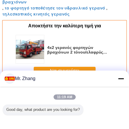
βραχιόνων
το φορτηγό τοποθέτησε τον υδραυλικό γερανό
,
,
τηλεσκοπικός κινητός γερανός
Αποκτήστε την καλύτερη τιμή για
4x2 γερανός φορτηγών
βραχιόνων 2 τόνου/ελαφρύς
τοποθετημένος φορτηγό γερανός
με το κιβώτιο εργαλείων
WLY6T46
Να συνεχίσει
Mr. Zhang
Γερανός φορτηγών βραχιόνων
Περισσότεροι
11:19 AM
Good day, what product are you looking for?
θετημένα
Qy25k-ΙΙ γερανός
Γερανός
Βαρέων
XCMG SQ
φορτηγό
φορτηγών
φορτηγών
καθηκόντων
τοποθετ
ιόνων
βραχιόνων 25
βραχιόνων
μέγιστο ύψος
φορτηγό 