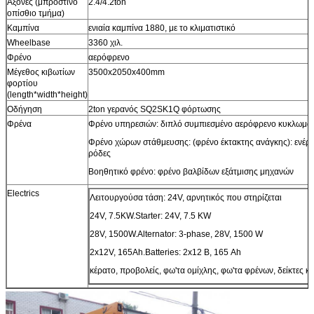
Άξονες (μπροστινό
2.4/4.2ton
οπίσθιο τμήμα)
Καμπίνα
ενιαία καμπίνα 1880, με το κλιματιστικό
Wheelbase
3360 χιλ.
Φρένο
αερόφρενο
Μέγεθος κιβωτίων
3500x2050x400mm
φορτίου
(length*width*height)
Οδήγηση
2ton γερανός SQ2SK1Q φόρτωσης
Φρένα
Φρένο υπηρεσιών: διπλό συμπιεσμένο αερόφρενο κυκλωμά
Φρένο χώρων στάθμευσης: (φρένο έκτακτης ανάγκης): ενέργε
ρόδες
Βοηθητικό φρένο: φρένο βαλβίδων εξάτμισης μηχανών
Electrics
Λειτουργούσα τάση: 24V, αρνητικός που στηρίζεται
24V, 7.5KW.Starter: 24V, 7.5 KW
28V, 1500W.Alternator: 3-phase, 28V, 1500 W
2x12V, 165Ah.Batteries: 2x12 Β, 165 Ah
κέρατο, προβολείς, φω'τα ομίχλης, φω'τα φρένων, δείκτες κ