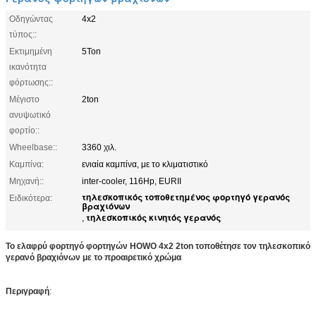
Οδηγώντας
4x2
τύπος::
Εκτιμημένη
5Ton
ικανότητα
φόρτωσης::
Μέγιστο
2ton
ανυψωτικό
φορτίο::
Wheelbase::
3360 χιλ.
Καμπίνα:
ενιαία καμπίνα, με το κλιματιστικό
Μηχανή::
inter-cooler, 116Hp, EURII
τηλεσκοπικός τοποθετημένος φορτηγό γερανός
Ειδικότερα:
βραχιόνων
τηλεσκοπικός κινητός γερανός
,
Το ελαφρύ φορτηγό φορτηγών HOWO 4x2 2ton τοποθέτησε τον τηλεσκοπικό
γερανό βραχιόνων με το προαιρετικό χρώμα
Περιγραφή
: