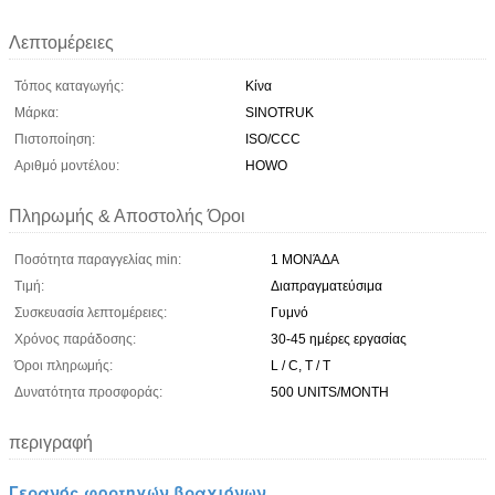
Λεπτομέρειες
Τόπος καταγωγής:
Κίνα
Μάρκα:
SINOTRUK
Πιστοποίηση:
ISO/CCC
Αριθμό μοντέλου:
HOWO
Πληρωμής & Αποστολής Όροι
Ποσότητα παραγγελίας min:
1 ΜΟΝΆΔΑ
Τιμή:
Διαπραγματεύσιμα
Συσκευασία λεπτομέρειες:
Γυμνό
Χρόνος παράδοσης:
30-45 ημέρες εργασίας
Όροι πληρωμής:
L / C, T / T
Δυνατότητα προσφοράς:
500 UNITS/MONTH
περιγραφή
Γερανός φορτηγών βραχιόνων