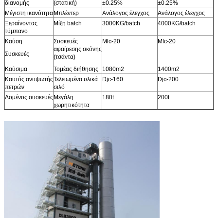
διανομής
(στατική)
±0.25%
±0.25%
Μέγιστη ικανότητα
Μπλέντερ
Ανάλογος έλεγχος
Ανάλογος έλεγχος
Ξεραίνοντας
Μίξη batch
3000KG/batch
4000KG/batch
τύμπανο
Καύση
Συσκευές
Mlc-20
Mlc-20
αφαίρεσης σκόνης
Συσκευές
(τσάντα)
Καύσιμα
Τομέας διήθησης
1080m2
1400m2
Καυτός ανυψωτής
Τελειωμένα υλικά
Djc-160
Djc-200
πετρών
σιλό
Δομένος συσκευές
Μεγάλη
180t
200t
χωρητικότητα