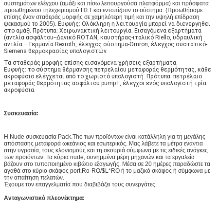
συστημάτων ελέγχου (αμάξι και πίσω λειτουργούσα πλατφόρμα) και πρόσφατα
προωθημένου τηλεχειρισμού ΠΣΤ και εντοπίζουν το σύστημα. (Προωθήσαμε
επίσης έναν σταθεράς μορφής σε χαμηλότερη τιμή και την υψηλή επίδραση
ψεκασμού το 2005).
Ευφυής: Ολόκληρη η λειτουργία μπορεί να διενεργηθεί
στο αμάξι Πρότυπα: Χειρωνακτική λειτουργία. Εισαγόμενα εξαρτήματα
(αντλία ασφάλτου--Δανικό ROTAN, καυστήρας-ιταλικό Riello, υδραυλική
αντλία – Γερμανία Rexroth, έλεγχος σύστημα-Omron, έλεγχος συστατικό-
Siemens θερμοκρασίας υπολογιστών.
Τα σταθεράς μορφής επίσης εισαγόμενα χρήσεις εξαρτήματα.
Ευφυής: το σύστημα θέρμανσης πετρελαίου μεταφοράς θερμότητας, κάθε
ακροφύσιο ελέγχεται από το χωριστό υπολογιστή. Πρότυπα: πετρέλαιο
μεταφοράς θερμότητας ασφάλτου pump+, έλεγχοι ενός υπολογιστή τρία
ακροφύσια.
Συσκευασία:
Η Nude συσκευασία Pack.The των προϊόντων είναι κατάλληλη για τη μεγάλης
απόστασης μεταφορά ωκεάνιος και εσωτερικός. Μας λάβετε τα μέτρα ενάντια
στην υγρασία, τους κλονισμούς και τη σκουριά σύμφωνα με τις ειδικές ανάγκες
των προϊόντων. Τα κύρια nude, συνημμένα μέρη μηχανών και τα εργαλεία
βάζουν στο τυποποιημένο κιβώτιο εξαγωγής. Μέσα σε 20 ημέρες παραδώστε τα
αγαθά στο κύριο σκάφος port.Ro-RO/$L*RO ή το μαζικό σκάφος ή σύμφωνα με
την απαίτηση πελατών.
Έχουμε τον επαγγελματία που διαβιβάζει τους συνεργάτες.
Ανταγωνιστικό πλεονέκτημα: