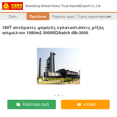
Shandong Global Heavy Truck Import&Export Co.,Ltd
Σπίτι
Προϊόντα
Περίπου εμείς
Γύρος εργοστασίων
>>
180T αυτόματες φορητές εγκαταστάσεις μίξης
ασφάλτου 1080m2 3000KG/batch dlb-3000
Καλύτερη τιμή
επαφή