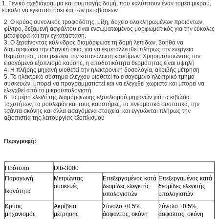
1. Γενικό σχεδιάγραμμα και συμπαγής δομή, που καλύπτουν έναν τομέα μικρού,
εύκολο να εγκαταστήσει και των μεταβάσεων
2. Ο κρύος συνολικός τροφοδότης, μίξη, δοχείο ολοκληρωμένων προϊόντων,
φίλτρο, δεξαμενή ασφάλτου είναι ενσωματωμένος μορφωματικός για την εύκολες
μεταφορά και την εγκατάσταση.
3. Ο ξεραίνοντας κύλινδρος διαμόρφωσε τη δομή λεπίδων, βοηθά να
διαμορφώσει την ιδανική σκιά, για να εκμεταλλευθεί πλήρως την ενέργεια
θερμότητας, που μειώνει την κατανάλωση καυσίμων. Χρησιμοποιώντας τον
εισαγόμενο εξοπλισμό καύσης, η αποδοτικότητα θερμότητας είναι υψηλή
4. Η πλήρης μηχανή υιοθετεί την ηλεκτρονική δοσολογία, ακριβής μέτρηση
5. Το ηλεκτρικό σύστημα ελέγχου υιοθετεί το εισαγόμενο ηλεκτρικό τμήμα
συσκευών, μπορεί να προγραμματιστεί και να ελεγχθεί χωριστά και μπορεί να
ελεγχθεί από το μικροϋπολογιστή
6. Τα μέρη κλειδί της διαμόρφωσης εξοπλισμού μηχανών για τα κιβώτια
ταχυτήτων, τα ρουλεμάν και τους καυστήρες, τα πνευματικά συστατικά, την
τσάντα σκόνης και άλλα εισαγόμενα στοιχεία, και εγγυώνται πλήρως την
αξιοπιστία της λειτουργίας εξοπλισμού
Περιγραφή:
Πρότυπο
Dlb-3000
Παραγωγή
Μετρώντας
Επεξεργαμένος κατά
Επεξεργαμένος κατά
συσκευές
δεσμίδες ελεγκτής
δεσμίδες ελεγκτής
Ικανότητα
υπολογιστών
υπολογιστών
Κρύος
Ακρίβεια
Σύνολο ±0.5%,
Σύνολο ±0.5%,
μηχανισμός
μέτρησης
άσφαλτος, σκόνη
άσφαλτος, σκόνη