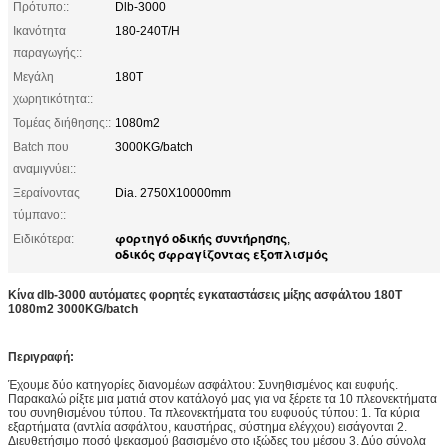
Πρότυπο::
Dlb-3000
Ικανότητα
180-240T/H
παραγωγής::
Μεγάλη
180T
χωρητικότητα::
Τομέας διήθησης::
1080m2
Batch που
3000KG/batch
αναμιγνύει::
Ξεραίνοντας
Dia. 2750X10000mm
τύμπανο::
φορτηγό οδικής συντήρησης
Ειδικότερα:
,
οδικός σφραγίζοντας εξοπλισμός
Κίνα dlb-3000 αυτόματες φορητές εγκαταστάσεις μίξης ασφάλτου 180T
1080m2 3000KG/batch
Περιγραφή:
Έχουμε δύο κατηγορίες διανομέων ασφάλτου: Συνηθισμένος και ευφυής.
Παρακαλώ ρίξτε μια ματιά στον κατάλογό μας για να ξέρετε τα 10 πλεονεκτήματα
του συνηθισμένου τύπου. Τα πλεονεκτήματα του ευφυούς τύπου: 1. Τα κύρια
εξαρτήματα (αντλία ασφάλτου, καυστήρας, σύστημα ελέγχου) εισάγονται 2.
Διευθετήσιμο ποσό ψεκασμού βασισμένο στο ιξώδες του μέσου 3. Δύο σύνολα