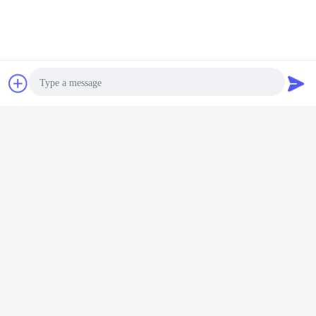
συζήτηση
Ζητήστε ένα
Τα εργοστάσιά μας
απόσπασμα
Photo
Video Call
Audio Call