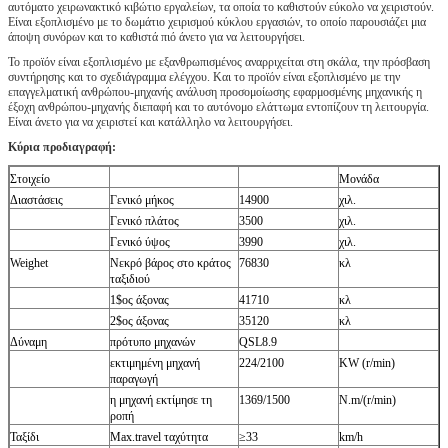
αυτόματο χειρωνακτικό κιβώτιο εργαλείων, τα οποία το καθιστούν εύκολο να χειριστούν.
Είναι εξοπλισμένο με το δωμάτιο χειρισμού κύκλου εργασιών, το οποίο παρουσιάζει μια
άποψη συνόρων και το καθιστά πιό άνετο για να λειτουργήσει.
Το προϊόν είναι εξοπλισμένο με εξανθρωπισμένος αναρριχείται στη σκάλα, την πρόσβαση
συντήρησης και το σχεδιάγραμμα ελέγχου. Και το προϊόν είναι εξοπλισμένο με την
επαγγελματική ανθρώπου-μηχανής ανάλυση προσομοίωσης εφαρμοσμένης μηχανικής η
έξοχη ανθρώπου-μηχανής διεπαφή και το αυτόνομο ελάττωμα εντοπίζουν τη λειτουργία.
Είναι άνετο για να χειριστεί και κατάλληλο να λειτουργήσει.
Κύρια προδιαγραφή:
Στοιχείο
Μονάδα
Διαστάσεις
Γενικό μήκος
14900
χιλ.
Γενικό πλάτος
3500
χιλ.
Γενικό ύψος
3990
χιλ.
Weighet
Νεκρό βάρος στο κράτος
76830
κλ
ταξιδιού
1$ος άξονας
41710
κλ
2$ος άξονας
35120
κλ
Δύναμη
πρότυπο μηχανών
QSL8.9
εκτιμημένη μηχανή
224/2100
KW (r/min)
παραγωγή
η μηχανή εκτίμησε τη
1369/1500
N.m/(r/min)
ροπή
Ταξίδι
Max.travel ταχύτητα
≥33
km/h