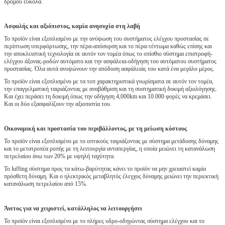
δρόμου εύκολα.
Ασφαλής και αξιόπιστος, καμία ανησυχία στη λαβή
Το προϊόν είναι εξοπλισμένο με την ανύψωση του συστήματος ελέγχου προστασίας σε
περίπτωση υπερφόρτωσης, την πέρα-απόσυρση και το πέρα-τέντωμα καθώς επίσης και
την αποκλειστική τεχνολογία σε αυτόν τον τομέα όπως το οπίσθιο σύστημα επιστροφή-
ελέγχου άξονας-ροδών αυτόματο και την ασφάλεια-οδήγηση του αυτόματου συστήματος
προστασίας. Όλα αυτά ανυψώνουν την απόδοση ασφάλειάς του κατά ένα μεγάλο μέρος.
Το προϊόν είναι εξοπλισμένο με τα τοπ χαρακτηριστικά γνωρίσματα σε αυτόν τον τομέα,
την επαγγελματική ταιριάζοντας με αναβάθμιση και τη συστηματική δοκιμή αξιολόγησης.
Και έχει περάσει τη δοκιμή όπως την οδήγηση 4,000km και 10.000 φορές να κρεμάσει.
Και οι δύο εξασφαλίζουν την αξιοπιστία του.
Οικονομική και προστασία του περιβάλλοντος, με τη μείωση κόστους
Το προϊόν είναι εξοπλισμένο με το οπτικούς ταιριάζοντας με σύστημα μετάδοσης δύναμης
και το μετατροπέα ροπής με τη λειτουργία ανταπεργίας, η οποία μειώνει τη κατανάλωση
πετρελαίου άνω των 20% με υψηλή ταχύτητα.
Το luffing σύστημα προς τα κάτω-βαρύτητας κάνει το προϊόν να μην χρειαστεί καμία
πρόσθετη δύναμη. Και ο ηλεκτρικός μεταβλητός έλεγχος δύναμης μειώνει την περιεκτική
κατανάλωση πετρελαίου από 15%.
Άνετος για να χειριστεί, κατάλληλος να λειτουργήσει
Το προϊόν είναι εξοπλισμένο με το πλήρες υδρο-οδηγώντας σύστημα ελέγχου και το