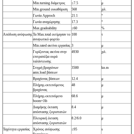
Min.turning διάμετρος
≤7.5
μ
Min.ground εκκαθάριση
568
χιλ.
Γωνία Approch
21.1
°
Γωνία αναχώρησης
17.3
°
Max.gradeability
≥60
%
Απόδοση ανύψωσης
Τα Max.total εκτίμησαν το
100
τ
ανυψωτικό φορτίο
Min.rated ακτίνα εργασίας
3
μ
Γυρίζοντας ακτίνα στην
4930
χιλ.
επιτραπέζια ουρά
ταλάντευσης
Στιγμή βραχιόνων
3500
kn.m
amx.load βάσεων
Βραχίονας βάσεων
12.4
μ
Πλήρης-εκτεινόμενος
48
μ
βραχίονας
Πλήρης-εκτεινόμενο
68.6
μ
boom+Jib
Διαμήκης έκταση
8.4
μ
απόστασης ζυγοστατών
Πλευρική έκταση
8.2/6.0
μ
απόστασης ζυγοστατών
Ταχύτητα εργασίας
Χρόνος ανύψωσης
≤95
s
βραχιόνων