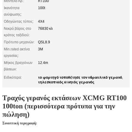
Μοντέλο Αρ.:
RT100
Ικανότητα
100t
ανύψωσης:
Οδηγώντας τύπος:
4X4
Νεκρό βάρος στο
76830 κλ
κράτος ταξιδιού:
Πρότυπο μηχανών:
QSL8.9
Min.rated ακτίνα
3M
εργασίας:
Μήκος βραχιόνων
12.4m
βάσεων:
το φορτηγό τοποθέτησε τον υδραυλικό γερανό
Ειδικότερα:
,
τηλεσκοπικός κινητός γερανός
Τραχύς γερανός εκτάσεων XCMG RT100
100ton (περισσότερα πρότυπα για την
πώληση)
Συνοπτική περιγραφή: