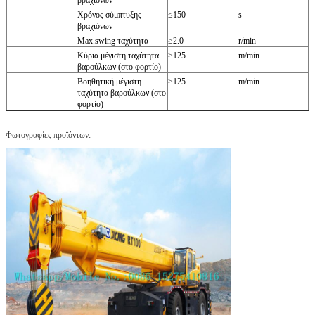
Χρόνος σύμπτυξης
≤150
s
βραχιόνων
Max.swing ταχύτητα
≥2.0
r/min
Κύρια μέγιστη ταχύτητα
≥125
m/min
βαρούλκων (στο φορτίο)
Βοηθητική μέγιστη
≥125
m/min
ταχύτητα βαρούλκων (στο
φορτίο)
Φωτογραφίες προϊόντων: