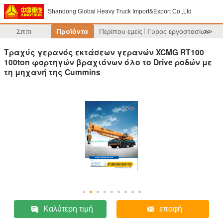
Shandong Global Heavy Truck Import&Export Co.,Ltd
Σπίτι
Προϊόντα
Περίπου εμείς
Γύρος εργοστασίων
>>
Τραχύς γερανός εκτάσεων γερανών XCMG RT100
100ton φορτηγών βραχιόνων όλο το Drive ροδών με
τη μηχανή της Cummins
Καλύτερη τιμή
επαφή