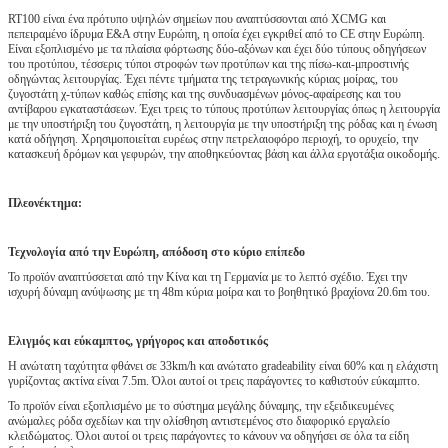
RT100 είναι ένα πρότυπο υψηλών σημείων που αναπτύσσονται από XCMG και
πεπειραμένο ίδρυμα Ε&Α στην Ευρώπη, η οποία έχει εγκριθεί από το CE στην Ευρώπη.
Είναι εξοπλισμένο με τα πλαίσια φόρτωσης δύο-αξόνων και έχει δύο τύπους οδηγήσεων
του προτύπου, τέσσερις τύποι στροφών των προτύπων και της πίσω-και-μπροστινής
οδηγώντας λειτουργίας. Έχει πέντε τμήματα της τετραγωνικής κύριας μοίρας, του
ζυγοστάτη χ-τύπων καθώς επίσης και της συνδυασμένων μόνος-αφαίρεσης και του
αντίβαρου εγκαταστάσεων. Έχει τρεις το τύπους προτύπων λειτουργίας όπως η λειτουργία
με την υποστήριξη του ζυγοστάτη, η λειτουργία με την υποστήριξη της ρόδας και η ένωση
κατά οδήγηση. Χρησιμοποιείται ευρέως στην πετρελαιοφόρο περιοχή, το ορυχείο, την
κατασκευή δρόμων και γεφυρών, την αποθηκεύοντας βάση και άλλα εργοτάξια οικοδομής.
Πλεονέκτημα:
Τεχνολογία από την Ευρώπη, απόδοση στο κύριο επίπεδο
Το προϊόν αναπτύσσεται από την Κίνα και τη Γερμανία με το λεπτό σχέδιο. Έχει την
ισχυρή δύναμη ανύψωσης με τη 48m κύρια μοίρα και το βοηθητικό βραχίονα 20.6m του.
Ελιγμός και εύκαμπτος, γρήγορος και αποδοτικός
Η ανώτατη ταχύτητα φθάνει σε 33km/h και ανώτατο gradeability είναι 60% και η ελάχιστη
γυρίζοντας ακτίνα είναι 7.5m. Όλοι αυτοί οι τρεις παράγοντες το καθιστούν εύκαμπτο.
Το προϊόν είναι εξοπλισμένο με το σύστημα μεγάλης δύναμης, την εξειδικευμένες
ανώμαλες ρόδα σχεδίων και την ολίσθηση αντιστεμένος στο διαφορικό εργαλείο
κλειδώματος. Όλοι αυτοί οι τρεις παράγοντες το κάνουν να οδηγήσει σε όλα τα είδη