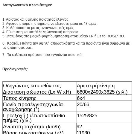
Ανταγωνιστικό πλεονέκτημα:
1. Άριστος και υψηλής ποιότητας έλεγχος.
2. Αφότου μπορεί η υπηρεσία να εξεταστεί μέσα σε 48 ώρες.
3. Καλή ποιότητα με τις ανταγωνιστικές τιμές.
4. Εύκαμπτη και κατάλληλη λογιστική υπηρεσία.
5.
Σταλμένος στο μαζικό φορτίο, εμπορευματοκιβώτιο FR ή με το RO/$L*RO.
6. Κρατάμε πάντα την υψηλή αποδοτικότητα και τα προϊόντα είναι σύμφωνα με
τις απαιτήσεις σας.
7. Τα καλύτερα πρότυπα που εγγυώνται ποιοτικά.
Προδιαγραφές:
Οδηγώντας κατευθύνσεις
Αριστερή κίνηση
Διάσταση σώματος (Lx W xH)
6600x2490x3625 (χιλ.)
Τύπος κίνησης
6x4
Γωνία προσέγγισης/γωνία
20/66
αναχώρησης (°)
Προεξοχή (μέτωπο/οπίσθιο
1525/825
τμήμα) (χιλ.)
Ανώτατη ταχύτητα (km/h)
92
Βάρος συγκρατήσεων (κλ)
11930