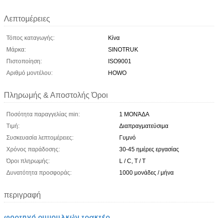
Λεπτομέρειες
Τόπος καταγωγής:
Κίνα
Μάρκα:
SINOTRUK
Πιστοποίηση:
ISO9001
Αριθμό μοντέλου:
HOWO
Πληρωμής & Αποστολής Όροι
Ποσότητα παραγγελίας min:
1 ΜΟΝΆΔΑ
Τιμή:
Διαπραγματεύσιμα
Συσκευασία λεπτομέρειες:
Γυμνό
Χρόνος παράδοσης:
30-45 ημέρες εργασίας
Όροι πληρωμής:
L / C, T / T
Δυνατότητα προσφοράς:
1000 μονάδες / μήνα
περιγραφή
φορτηγό ρυμουλκών τρακτέρ