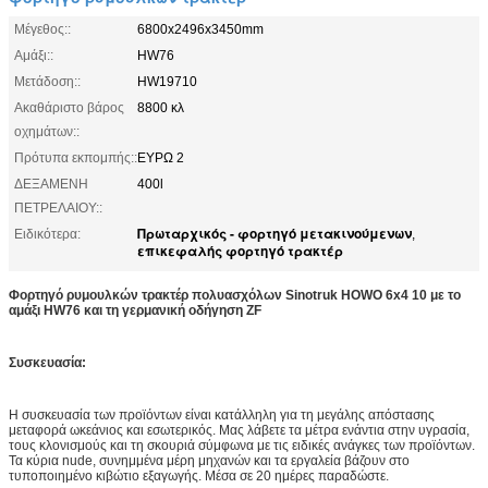
Μέγεθος::
6800x2496x3450mm
Αμάξι::
HW76
Μετάδοση::
HW19710
Ακαθάριστο βάρος
8800 κλ
οχημάτων::
Πρότυπα εκπομπής::
ΕΥΡΩ 2
ΔΕΞΑΜΕΝΗ
400l
ΠΕΤΡΕΛΑΙΟΥ::
Πρωταρχικός - φορτηγό μετακινούμενων
Ειδικότερα:
,
επικεφαλής φορτηγό τρακτέρ
Φορτηγό ρυμουλκών τρακτέρ πολυασχόλων Sinotruk HOWO 6x4 10 με το
αμάξι HW76 και τη γερμανική οδήγηση ZF
Συσκευασία:
Η συσκευασία των προϊόντων είναι κατάλληλη για τη μεγάλης απόστασης
μεταφορά ωκεάνιος και εσωτερικός. Μας λάβετε τα μέτρα ενάντια στην υγρασία,
τους κλονισμούς και τη σκουριά σύμφωνα με τις ειδικές ανάγκες των προϊόντων.
Τα κύρια nude, συνημμένα μέρη μηχανών και τα εργαλεία βάζουν στο
τυποποιημένο κιβώτιο εξαγωγής. Μέσα σε 20 ημέρες παραδώστε.