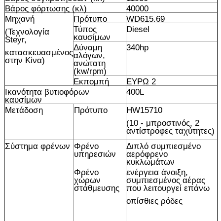
Βάρος φόρτωσης (κλ)
40000
Μηχανή
Πρότυπο
WD615.69
Τύπος
Diesel
(Τεχνολογία
καυσίμων
Steyr,
Δύναμη
340hp
κατασκευασμένος
αλόγων,
στην Κίνα)
ανώτατη
(kw/rpm)
Εκπομπή
ΕΥΡΩ 2
Ικανότητα βυτιοφόρων
400L
καυσίμων
Μετάδοση
Πρότυπο
HW15710
(10 - μπροστινός, 2
αντίστροφες ταχύτητες)
Σύστημα φρένων
Φρένο
Διπλό συμπιεσμένο
υπηρεσιών
αερόφρενο
κυκλωμάτων
Φρένο
ενέργεια άνοιξη,
χώρων
συμπιεσμένος αέρας
στάθμευσης
που λειτουργεί επάνω
οπίσθιες ρόδες