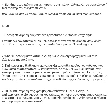
4. βοηθήστε τον πελάτη για να πάρετε τα σχετικά ανταλλακτικά του ρυμουλκού ή
των τρακτέρ εάν ανάγκες πελατών.
περιμένουμε σας να πάρουμε αυτό ιδανικά προϊόντα και καλύτερη αναφορά!
FAQ:
1.Does η επιχείρησή σας είναι ένα εργοστάσιο ή εμπορική επιχείρηση;
Έχουμε ένα εργοστάσιο οι ίδιοι, είμαστε σε αυτήν την επιχείρηση για λίγα έτη
στην Κίνα. Το εργοστάσιό μας είναι πολύ διάσημο στο Shandong Κίνα.
2.What είμαστε είμαστε κατάλληλοι τη διαβεβαίωση παρεχόμενοι και πώς
ελέγχουμε την ποιότητα;
1. Καθιέρωσε μια διαδικασία για να ελέγξει τα στάδια προϊόντων καθόλου των
διαδικασία-ακατέργαστων υλικών κατασκευής, των υλικών διαδικασίας, των
επικυρωμένων ή δοκιμασμένων τελειωμένων αγαθών υλικών ect. Εκτός από,
έχουμε αναπτύξει επίσης μια διαδικασία που προσδιορίζει τη θέση επιθεώρησης
και δοκιμής όλων των σταδίων στοιχείων καθόλου της διαδικασίας παραγωγής.
2.100% επιθεώρηση στις γραμμές συνελεύσεων. Όλοι οι έλεγχοι, οι
επιθεωρήσεις, ο εξοπλισμός, τα κοu'φώματα, οι πόροι συνολικής παραγωγής και
οι δεξιότητες επιθεωρούνται για να εξασφαλίσουν ότι επιτυγχάνουν με συνέπεια
τα απαραίτητα ποιοτικά επίπεδα.