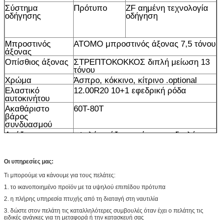
Σύστημα
Πρότυπο
ZF αημένη τεχνολογία
οδήγησης
οδήγηση
Μπροστινός
ΑΤΟΜΟ μπροστινός άξονας 7,5 τόνου
άξονας
Οπίσθιος άξονας
ΣΤΡΕΠΤΟΚΟΚΚΟΣ διπλή μείωση 13
τόνου
Χρώμα
Άσπρο, κόκκινο, κίτρινο .optional
Ελαστικό
12.00R20 10+1 εφεδρική ρόδα
αυτοκινήτου
Ακαθάριστο
60T-80T
βάρος
συνδυασμού
Αμάξι
υψηλό αμάξι στεγών με το διπλό
κοιμώμενο,
Με τον κλιματισμό
Οι υπηρεσίες μας:
Τι μπορούμε να κάνουμε για τους πελάτες:
1. το ικανοποιημένο προϊόν με τα υψηλού επιπέδου πρότυπα
2. η πλήρης υπηρεσία πτυχής από τη διαταγή στη ναυτιλία
3. δώστε στον πελάτη τις καταλληλότερες συμβουλές όταν έχει ο πελάτης τις
ειδικές ανάγκες για τη μεταφορά ή την κατασκευή σας