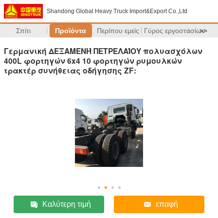
Shandong Global Heavy Truck Import&Export Co.,Ltd
Σπίτι
Προϊόντα
Περίπου εμείς
Γύρος εργοστασίων
>>
Γερμανική ΔΕΞΑΜΕΝΉ ΠΕΤΡΕΛΑΊΟΥ πολυασχόλων
400L φορτηγών 6x4 10 φορτηγών ρυμουλκών
τρακτέρ συνήθειας οδήγησης ZF:
Καλύτερη τιμή
επαφή