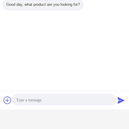
Good day, what product are you looking for?
επικεφαλής φορτηγό τρακτέρ
Ετικέττες:
,
φορτηγό τρακτέρ diesel
,
Πρωταρχικός - φορτηγό μετακινούμενων
Αποκτήστε την καλύτερη τιμή για
συζήτηση
Ζητήστε ένα
Γερμανική ΔΕΞΑΜΕΝΉ
ΠΕΤΡΕΛΑΊΟΥ πολυασχόλων
απόσπασμα
400L φορτηγών 6x4 10
φορτηγών ρυμουλκών τρακτέρ
συνήθειας οδήγησης ZF:
Να συνεχίσει