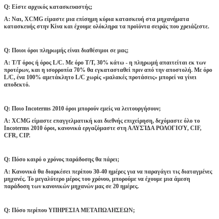
Q: Είστε αρχικός κατασκευαστής;
Α: Ναι, XCMG είμαστε μια επίσημη κύρια κατασκευή στα μηχανήματα
κατασκευής στην Κίνα και έχουμε ολόκληρα τα προϊόντα σειράς που χρειάζεστε.
Q: Ποιοι όροι πληρωμής είναι διαθέσιμοι σε μας;
Α: T/T όρος ή όρος L/C. Με όρο T/T, 30% κάτω - η πληρωμή απαιτείται εκ των
προτέρων, και η ισορροπία 70% θα εγκατασταθεί πριν από την αποστολή. Με όρο
L/C, ένα 100% αμετάκλητο L/C χωρίς «μαλακές προτάσεις» μπορεί να γίνει
αποδεκτό.
Q: Ποιο Incoterms 2010 όροι μπορούν εμείς να λειτουργήσουν;
Α: XCMG είμαστε επαγγελματική και διεθνής επιχείρηση, δεχόμαστε όλο το
Incoterms 2010 όροι, κανονικά εργαζόμαστε στη ΑΛΥΣΊΔΑ ΡΟΛΟΓΙΟΎ, CIF,
CFR, CIP.
Q: Πόσο καιρό ο χρόνος παράδοσης θα πάρει;
Α: Κανονικά θα διαρκέσει περίπου 30-40 ημέρες για να παραγάγει τις διαταγμένες
μηχανές. Το μεγαλύτερο μέρος του χρόνου, μπορούμε να έχουμε μια άμεση
παράδοση των κανονικών μηχανών μας σε 20 ημέρες.
Q: Πόσο περίπου ΥΠΗΡΕΣΙΑ ΜΕΤΑΠΩΛΗΣΕΩΝ;