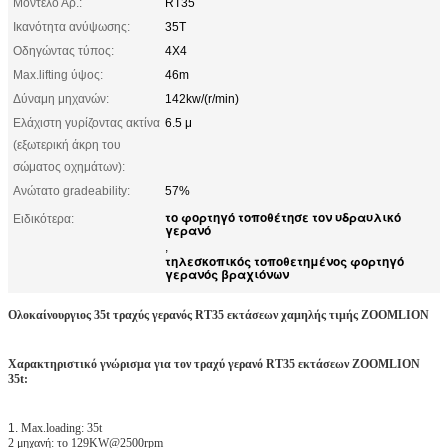
Μοντέλο Αρ.:
RT35
Ικανότητα ανύψωσης:
35T
Οδηγώντας τύπος:
4X4
Max.lifting ύψος:
46m
Δύναμη μηχανών:
142kw/(r/min)
Ελάχιστη γυρίζοντας ακτίνα
6.5 μ
(εξωτερική άκρη του
σώματος οχημάτων):
Ανώτατο gradeability:
57%
το φορτηγό τοποθέτησε τον υδραυλικό
Ειδικότερα:
γερανό
,
τηλεσκοπικός τοποθετημένος φορτηγό
γερανός βραχιόνων
Ολοκαίνουργιος 35t τραχύς γερανός RT35 εκτάσεων χαμηλής τιμής ZOOMLION
Χαρακτηριστικό γνώρισμα για τον τραχύ γερανό RT35 εκτάσεων ZOOMLION
35t:
1.
Max.loading: 35t
2 μηχανή: το 129KW@2500rpm