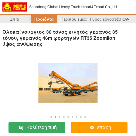
Shandong Global Heavy Truck Import&Export Co.,Ltd
Σπίτι
Προϊόντα
Περίπου εμείς
Γύρος εργοστασίων
>>
Ολοκαίνουργιος 30 τόνος κινητός γερανός 35
τόνου, γερανός 46m φορτηγών RT35 Zoomlion
ύψος ανύψωσης
Καλύτερη τιμή
επαφή