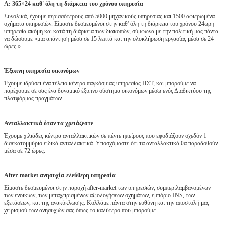
Α: 365×24 καθ' όλη τη διάρκεια του χρόνου υπηρεσία
Συνολικά, έχουμε περισσότερους από 5000 μηχανικούς υπηρεσίας και 1500 αφιερωμένα
οχήματα υπηρεσιών. Είμαστε δεσμευμένοι στην καθ' όλη τη διάρκεια του χρόνου 24ωρη
υπηρεσία ακόμη και κατά τη διάρκεια των διακοπών, σύμφωνα με την πολιτική μας πάντα
να δώσουμε «μια απάντηση μέσα σε 15 λεπτά και την ολοκλήρωση εργασίας μέσα σε 24
ώρες.»
Έξυπνη υπηρεσία οικονόμων
Έχουμε ιδρύσει ένα τέλειο κέντρο παγκόσμιας υπηρεσίας ΠΣΤ, και μπορούμε να
παρέχουμε σε σας ένα δυναμικό έξυπνο σύστημα οικονόμων μέσω ενός Διαδικτύου της
πλατφόρμας πραγμάτων.
Ανταλλακτικά όταν τα χρειάζεστε
Έχουμε χιλιάδες κέντρα ανταλλακτικών σε πέντε ηπείρους που εφοδιάζουν σχεδόν 1
δισεκατομμύριο ειδικά ανταλλακτικά. Υποσχόμαστε ότι τα ανταλλακτικά θα παραδοθούν
μέσα σε 72 ώρες.
After-market ανησυχία-ελεύθερη υπηρεσία
Είμαστε δεσμευμένοι στην παροχή after-market των υπηρεσιών, συμπεριλαμβανομένων
των ενοικίων, των μεταχειρισμένων αξιολογήσεων οχημάτων, εμπόριο-INS, των
εξετάσεων, και της ανακύκλωσης. Κολλάμε πάντα στην ευθύνη και την αποστολή μας
χειρισμού των ανησυχιών σας όπως το καλύτερο που μπορούμε.