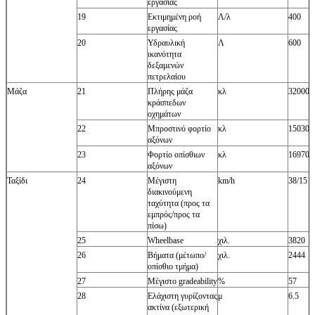
εργασίας
19
Εκτιμημένη ροή
Λ/λ
400
εργασίας
20
Υδραυλική
Λ
600
ικανότητα
δεξαμενών
πετρελαίου
Μάζα
21
Πλήρης μάζα
κλ
32000
κράσπεδων
οχημάτων
22
Μπροστινό φορτίο
κλ
15030
αξόνων
23
Φορτίο οπίσθιων
κλ
16970
αξόνων
Ταξίδι
24
Μέγιστη
km/h
38/15
διακινούμενη
ταχύτητα (προς τα
εμπρός/προς τα
πίσω)
25
Wheelbase
χιλ.
3820
26
Βήματα (μέτωπο/
χιλ.
2444
οπίσθιο τμήμα)
27
Μέγιστο gradeability
%
57
28
Ελάχιστη γυρίζοντας
μ
6.5
ακτίνα (εξωτερική