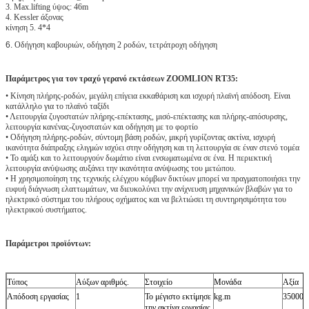
3. Max.lifting ύψος: 46m
4. Kessler άξονας
κίνηση 5. 4*4
6.
Οδήγηση καβουριών, οδήγηση 2 ροδών, τετράτροχη οδήγηση
Παράμετρος για τον τραχύ γερανό εκτάσεων ZOOMLION RT35:
• Κίνηση πλήρης-ροδών, μεγάλη επίγεια εκκαθάριση και ισχυρή πλαϊνή απόδοση. Είναι
κατάλληλο για το πλαϊνό ταξίδι
• Λειτουργία ζυγοστατών πλήρης-επέκτασης, μισό-επέκτασης και πλήρης-απόσυρσης,
λειτουργία κανένας-ζυγοστατών και οδήγηση με το φορτίο
• Οδήγηση πλήρης-ροδών, σύντομη βάση ροδών, μικρή γυρίζοντας ακτίνα, ισχυρή
ικανότητα διάπραξης ελιγμών ισχύει στην οδήγηση και τη λειτουργία σε έναν στενό τομέα
• Το αμάξι και το λειτουργούν δωμάτιο είναι ενσωματωμένα σε ένα. Η περιεκτική
λειτουργία ανύψωσης αυξάνει την ικανότητα ανύψωσης του μετώπου.
• Η χρησιμοποίηση της τεχνικής ελέγχου κόμβων δικτύων μπορεί να πραγματοποιήσει την
ευφυή διάγνωση ελαττωμάτων, να διευκολύνει την ανίχνευση μηχανικών βλαβών για το
ηλεκτρικό σύστημα του πλήρους οχήματος και να βελτιώσει τη συντηρησιμότητα του
ηλεκτρικού συστήματος.
Παράμετροι προϊόντων:
Τύπος
Αύξων αριθμός.
Στοιχείο
Μονάδα
Αξία
Απόδοση εργασίας
1
Το μέγιστο εκτίμησε
kg.m
35000×
την ακτίνα εργασίας