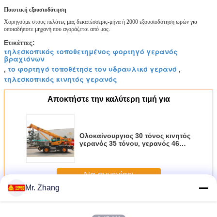
Ποιοτική εξουσιοδότηση
Χορηγούμε στους πελάτες μας δεκατέσσερις-μήνα ή 2000 εξουσιοδότηση ωρών για
οποιαδήποτε μηχανή που αγοράζεται από μας.
Ετικέττες:
τηλεσκοπικός τοποθετημένος φορτηγό γερανός
βραχιόνων
το φορτηγό τοποθέτησε τον υδραυλικό γερανό
,
,
τηλεσκοπικός κινητός γερανός
Αποκτήστε την καλύτερη τιμή για
Ολοκαίνουργιος 30 τόνος κινητός
γερανός 35 τόνου, γερανός 46m
φορτηγών RT35 Zoomlion
ύψος ανύψωσης
Να συνεχίσει
Mr. Zhang
Γερανός φορτηγών βραχιόνων
Περισσότεροι