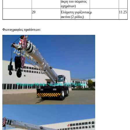
άκρη του σώματος
οχημάτων)
29
Ελάχιστη γυρίζοντας
μ
11.25
ακτίνα (2 ρόδες)
Φωτογραφίες προϊόντων: