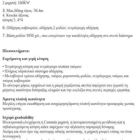
2 μηχανή: 160KW
3.
Max.lifting ύψος: 56.4m
4. Kessler άξονας
κίνηση 5. 4*4
6.
Οδήγηση καβουριών, οδήγηση 2 ροδών, τετράτροχη οδήγηση
7.
Βάση ροδών 3950 χιλ., που επιτρέπουν την κατάλληλη οδήγηση στο στενό διάστημα
Πλεονεκτήματα:
Ευχείριστη και γερή κίνηση
• Τετράτροχη κίνηση και τετράτροχα πλαίσια ταύρων
• Πλήρως υδραυλικό σύστημα οδήγησης
• Μεταβλητοί τρόποι οδήγησης, ταύρος μπροστινός-ροδών, τετράτροχος ταύρος και
ταύρος καβουριών
Το σύντομο μήκος οχημάτων και η μικρή γυρίζοντας ακτίνα παρέχουν στο γερανό τη
μέγιστες ικανότητα διάπραξης ελιγμών και την ευελιξία στις στενές περιοχές εργασίας
Άριστη πλαϊνή ικανότητα
Μεγάλη επίγεια εκκαθάριση και αναχώρηση/άριστη πλαϊνή ικανότητα προσφοράς γωνίας
προσέγγισης.
Ισχυρό gradeability
Ηλεκτρονικά-ελεγχόμενη η Cummin μηχανή, η αυτοματοποιημένη μετάδοση και η
πηδαλιουχούμενη κίνηση axlex παρέχουν την αξιόπιστη παραγωγή δύναμης.
Ακόμη και στον όρο της απότομης οδικής αντίστασης, η μηχανή μπορεί επίσης να είναι
λειτουργική.