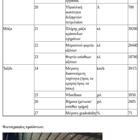
εργασίας
20
Υδραυλική
Λ
700
ικανότητα
δεξαμενών
πετρελαίου
Μάζα
21
Πλήρης μάζα
κλ
39200
κράσπεδων
οχημάτων
22
Μπροστινό φορτίο
κλ
20440
αξόνων
23
Φορτίο οπίσθιων
κλ
18760
αξόνων
Ταξίδι
24
Μέγιστη
km/h
39/15
διακινούμενη
ταχύτητα (προς τα
εμπρός/προς τα
πίσω)
25
Wheelbase
χιλ.
3950
26
Βήματα (μέτωπο/
χιλ.
2605
οπίσθιο τμήμα)
27
Μέγιστο gradeability
%
75
Φωτογραφίες προϊόντων: