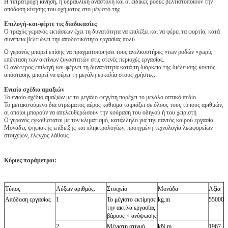
Η τετράτροχη κίνηση, η υδραυλική αναστολή και οι ειδικές ρόδες βελτιστοποιούν την
απόδοση κίνησης του οχήματος στο μέγιστό της
Επιλογή-και-φέρτε τις διαδικασίες
Ο τραχύς γερανός εκτάσεων έχει τη δυνατότητα να επιλέξει και να φέρει τα φορτία, κατά
συνέπεια βελτιώνει την αποδοτικότητα εργασίας πολύ.
Ο γερανός μπορεί επίσης να πραγματοποιήσει τους ανελκυστήρες «των ροδών «χωρίς
επέκταση των ακτίνων ζυγοστατών στις στενές περιοχές εργασίας.
Ο ανώτερος επιλογή-και-φέρνει τη δυνατότητα κατά τη διάρκεια της διέλευσης κοντός-
απόστασης μπορεί να φέρει τη μεγάλη ευκολία στους χρήστες.
Ενιαίο σχέδιο αμαξιών
Το ενιαίο σχέδιο αμαξιών με το μεγάλο φεγγίτη παρέχει το μεγάλο οπτικό πεδίο
Το μετακινούμενο δια στρώματος αέρος κάθισμα ταιριάζει σε όλους τους τύπους αριθμών,
οι οποίοι μπορούν να απελευθερώσουν την κούραση του οδηγού ή του χειριστή
Ο γερανός εγκαθίσταται με τον κλιματισμό, κατάλληλο για την παντός καιρού εργασία
Μονάδες ψηφιακής επίδειξης και πληκτρολογίων, προηγμένη τεχνολογία λεωφορείων
στοιχείων, έλεγχος λάθους
Κύριες παράμετροι:
Τύπος
Αύξων αριθμός.
Στοιχείο
Μονάδα
Αξία
Απόδοση εργασίας
1
Το μέγιστο εκτίμησε
kg.m
55000×
την ακτίνα εργασίας
βάρους × ανύψωσης
2
Μέγιστη στιγμή
kN.m
1967