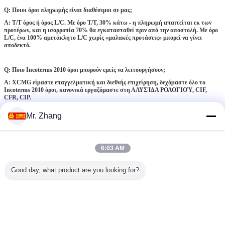
Q: Ποιοι όροι πληρωμής είναι διαθέσιμοι σε μας;
Α: T/T όρος ή όρος L/C. Με όρο T/T, 30% κάτω - η πληρωμή απαιτείται εκ των
προτέρων, και η ισορροπία 70% θα εγκατασταθεί πριν από την αποστολή. Με όρο
L/C, ένα 100% αμετάκλητο L/C χωρίς «μαλακές προτάσεις» μπορεί να γίνει
αποδεκτό.
Q: Ποιο Incoterms 2010 όροι μπορούν εμείς να λειτουργήσουν;
Α: XCMG είμαστε επαγγελματική και διεθνής επιχείρηση, δεχόμαστε όλο το
Incoterms 2010 όροι, κανονικά εργαζόμαστε στη ΑΛΥΣΊΔΑ ΡΟΛΟΓΙΟΎ, CIF,
CFR, CIP.
Mr. Zhang
Q: Πόσο καιρό ο χρόνος παράδοσης θα πάρει;
Α: Κανονικά θα διαρκέσει περίπου 30-40 ημέρες για να παραγάγει τις διαταγμένες
μηχανές. Το μεγαλύτερο μέρος του χρόνου, μπορούμε να έχουμε μια άμεση
6:03 AM
παράδοση των κανονικών μηχανών μας σε 20 ημέρες.
Good day, what product are you looking for?
Q: Πόσο περίπου ΥΠΗΡΕΣΙΑ ΜΕΤΑΠΩΛΗΣΕΩΝ;
Α: 365×24 καθ' όλη τη διάρκεια του χρόνου υπηρεσία
Συνολικά, έχουμε περισσότερους από 5000 μηχανικούς υπηρεσίας και 1500 αφιερωμένα
οχήματα υπηρεσιών. Είμαστε δεσμευμένοι στην καθ' όλη τη διάρκεια του χρόνου 24ωρη
υπηρεσία ακόμη και κατά τη διάρκεια των διακοπών, σύμφωνα με την πολιτική μας πάντα
να δώσουμε «μια απάντηση μέσα σε 15 λεπτά και την ολοκλήρωση εργασίας μέσα σε 24