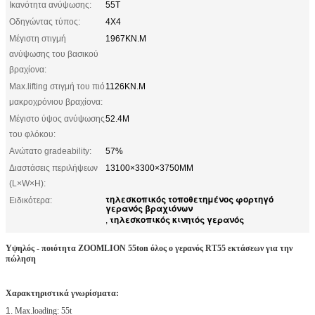
Ικανότητα ανύψωσης:
55T
Οδηγώντας τύπος:
4X4
Μέγιστη στιγμή
1967KN.M
ανύψωσης του βασικού
βραχίονα:
Max.lifting στιγμή του πιό
1126KN.M
μακροχρόνιου βραχίονα:
Μέγιστο ύψος ανύψωσης
52.4M
του φλόκου:
Ανώτατο gradeability:
57%
Διαστάσεις περιλήψεων
13100×3300×3750MM
(L×W×H):
τηλεσκοπικός τοποθετημένος φορτηγό
Ειδικότερα:
γερανός βραχιόνων
τηλεσκοπικός κινητός γερανός
,
Υψηλός - ποιότητα ZOOMLION 55ton όλος ο γερανός RT55 εκτάσεων για την
πώληση
Χαρακτηριστικά γνωρίσματα:
1.
Max.loading: 55t