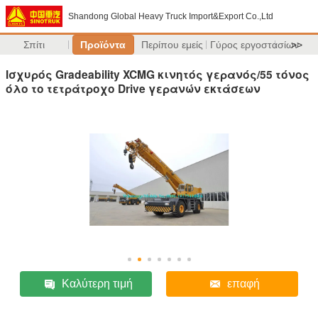
Shandong Global Heavy Truck Import&Export Co.,Ltd
Σπίτι
Προϊόντα
Περίπου εμείς
Γύρος εργοστασίων
>>
Ισχυρός Gradeability XCMG κινητός γερανός/55 τόνος
όλο το τετράτροχο Drive γερανών εκτάσεων
Καλύτερη τιμή
επαφή