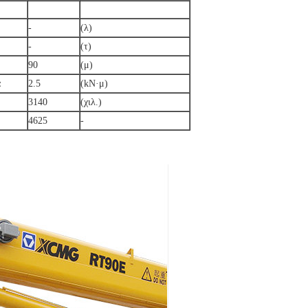
-
(λ)
-
(τ)
90
(μ)
α
2.5
(kN·μ)
3140
(χιλ.)
4625
-