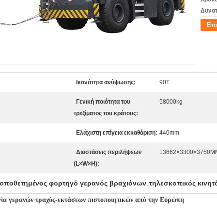
Δυνατ
Επ
Ικανότητα ανύψωσης:
90T
Γενική ποιότητα του
58000kg
τρεξίματος του κράτους:
Ελάχιστη επίγεια εκκαθάριση:
440mm
Διαστάσεις περιλήψεων
13662×3300×3750M
(L×W×H):
τοποθετημένος φορτηγό γερανός βραχιόνων
τηλεσκοπικός κινητ
,
 γερανών τραχύς-εκτάσεων πιστοποιητικών από την Ευρώπη