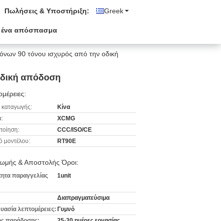
Πωλήσεις & Υποστήριξη:
Greek
 ένα απόσπασμα
ων 90 τόνου ισχυρός από την οδική
οδική απόδοση
μέρειες:
 καταγωγής:
Κίνα
:
XCMG
ποίηση:
CCC/ISO/CE
ό μοντέλου:
RT90E
ωμής & Αποστολής Όροι:
ητα παραγγελίας
1unit
Διαπραγματεύσιμα
υασία λεπτομέρειες:
Γυμνό
ς παράδοσης:
25-30 ημέρες εργασίας