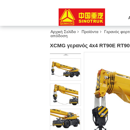
Αρχική Σελίδα
Προϊόντα
Γερανός φορτ
απόδοση
XCMG γερανός 4x4 RT90E RT90U