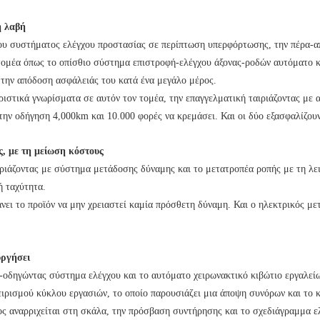
η λαβή
του συστήματος ελέγχου προστασίας σε περίπτωση υπερφόρτωσης, την πέρα-
ν τομέα όπως το οπίσθιο σύστημα επιστροφή-ελέγχου άξονας-ροδών αυτόματο 
την απόδοση ασφάλειάς του κατά ένα μεγάλο μέρος.
ηριστικά γνωρίσματα σε αυτόν τον τομέα, την επαγγελματική ταιριάζοντας με
την οδήγηση 4,000km και 10.000 φορές να κρεμάσει. Και οι δύο εξασφαλίζουν
ς, με τη μείωση κόστους
ιριάζοντας με σύστημα μετάδοσης δύναμης και το μετατροπέα ροπής με τη λει
 ταχύτητα.
νει το προϊόν να μην χρειαστεί καμία πρόσθετη δύναμη. Και ο ηλεκτρικός με
υργήσει
ο-οδηγώντας σύστημα ελέγχου και το αυτόματο χειρωνακτικό κιβώτιο εργαλείω
ειρισμού κύκλου εργασιών, το οποίο παρουσιάζει μια άποψη συνόρων και το κ
ος αναρριχείται στη σκάλα, την πρόσβαση συντήρησης και το σχεδιάγραμμα ελ