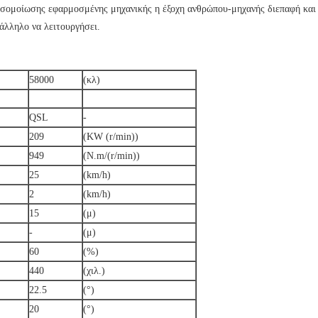
σομοίωσης εφαρμοσμένης μηχανικής η έξοχη ανθρώπου-μηχανής διεπαφή και 
ατάλληλο να λειτουργήσει.
58000
(κλ)
QSL
-
209
(KW (r/min))
949
(N.m/(r/min))
25
(km/h)
2
(km/h)
15
(μ)
-
(μ)
60
(%)
440
(χιλ.)
22.5
(°)
20
(°)