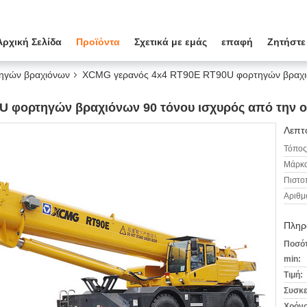
Αρχική Σελίδα
Προϊόντα
Σχετικά με εμάς
επαφή
Ζητήστε
ηγών βραχιόνων
XCMG γερανός 4x4 RT90E RT90U φορτηγών βραχιόν
 φορτηγών βραχιόνων 90 τόνου ισχυρός από την 
Λεπτο
Τόπος
Μάρκα
Πιστο
Αριθμ
Πληρ
Ποσότ
min:
Τιμή:
Συσκε
Χρόνο