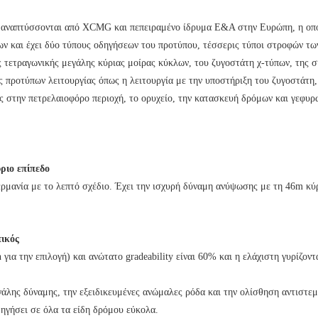
 αναπτύσσονται από XCMG και πεπειραμένο ίδρυμα Ε&Α στην Ευρώπη, η οποία
ων και έχει δύο τύπους οδηγήσεων του προτύπου, τέσσερις τύποι στροφών τω
ς τετραγωνικής μεγάλης κύριας μοίρας κύκλων, του ζυγοστάτη χ-τύπων, της
ς προτύπων λειτουργίας όπως η λειτουργία με την υποστήριξη του ζυγοστάτη, 
ς στην πετρελαιοφόρο περιοχή, το ορυχείο, την κατασκευή δρόμων και γεφυρ
ριο επίπεδο
ερμανία με το λεπτό σχέδιο. Έχει την ισχυρή δύναμη ανύψωσης με τη 46m κύ
τικός
ια την επιλογή) και ανώτατο gradeability είναι 60% και η ελάχιστη γυρίζοντα
γάλης δύναμης, την εξειδικευμένες ανώμαλες ρόδα και την ολίσθηση αντιστε
δηγήσει σε όλα τα είδη δρόμου εύκολα.