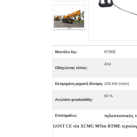
Μοντέλο Αρ.:
RT90E
4X4
Οδηγώντας τύπος:
Εκτιμημένη μηχανή δύναμη:
209 KW (r/min)
60 %
Ανώτατο gradeability:
τηλεσκοπικός 
Επισημαίνω:
GOST CE νέα XCMG 90Ton RT90E τεχνολογία